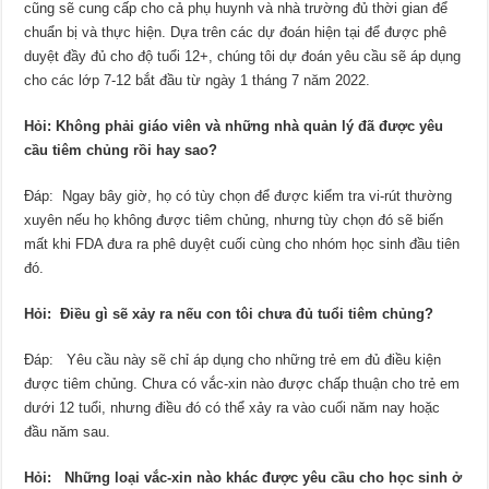
cũng sẽ cung cấp cho cả phụ huynh và nhà trường đủ thời gian để
chuẩn bị và thực hiện. Dựa trên các dự đoán hiện tại để được phê
duyệt đầy đủ cho độ tuổi 12+, chúng tôi dự đoán yêu cầu sẽ áp dụng
cho các lớp 7-12 bắt đầu từ ngày 1 tháng 7 năm 2022.
Hỏi: Không phải giáo viên và những nhà quản lý đã được yêu
cầu tiêm chủng rồi hay sao?
Đáp: Ngay bây giờ, họ có tùy chọn để được kiểm tra vi-rút thường
xuyên nếu họ không được tiêm chủng, nhưng tùy chọn đó sẽ biến
mất khi FDA đưa ra phê duyệt cuối cùng cho nhóm học sinh đầu tiên
đó.
Hỏi: Điều gì sẽ xảy ra nếu con tôi chưa đủ tuổi tiêm chủng?
Đáp: Yêu cầu này sẽ chỉ áp dụng cho những trẻ em đủ điều kiện
được tiêm chủng. Chưa có vắc-xin nào được chấp thuận cho trẻ em
dưới 12 tuổi, nhưng điều đó có thể xảy ra vào cuối năm nay hoặc
đầu năm sau.
Hỏi: Những loại vắc-xin nào khác được yêu cầu cho học sinh ở