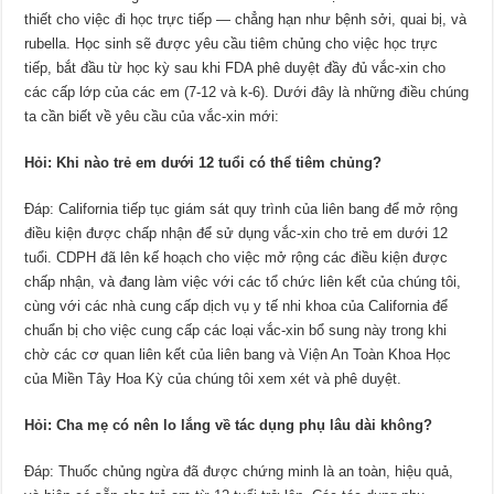
thiết cho việc đi học trực tiếp — chẳng hạn như bệnh sởi, quai bị, và
rubella. Học sinh sẽ được yêu cầu tiêm chủng cho việc học trực
tiếp, bắt đầu từ học kỳ sau khi FDA phê duyệt đầy đủ vắc-xin cho
các cấp lớp của các em (7-12 và k-6). Dưới đây là những điều chúng
ta cần biết về yêu cầu của vắc-xin mới:
Hỏi: Khi nào trẻ em dưới 12 tuổi có thể tiêm chủng?
Đáp: California tiếp tục giám sát quy trình của liên bang để mở rộng
điều kiện được chấp nhận để sử dụng vắc-xin cho trẻ em dưới 12
tuổi. CDPH đã lên kế hoạch cho việc mở rộng các điều kiện được
chấp nhận, và đang làm việc với các tổ chức liên kết của chúng tôi,
cùng với các nhà cung cấp dịch vụ y tế nhi khoa của California để
chuẩn bị cho việc cung cấp các loại vắc-xin bổ sung này trong khi
chờ các cơ quan liên kết của liên bang và Viện An Toàn Khoa Học
của Miền Tây Hoa Kỳ của chúng tôi xem xét và phê duyệt.
Hỏi: Cha mẹ có nên lo lắng về tác dụng phụ lâu dài không?
Đáp: Thuốc chủng ngừa đã được chứng minh là an toàn, hiệu quả,