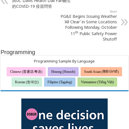
與UC Davis Health Dali Fan醫生
的COVID-19 疫苗問答
Next
PG&E Begins Issuing Weather
‘All Clear’ in Some Locations
Following Monday, October
th
11
Public Safety Power
Shutoff
Programming
Programming Sample By Language
Chinese (普通话/粤语)
Hmong (Hmoob)
South Asian (हिंदी/ਪੰਜਾਬੀ)
Korean (한국인)
Filipino (Tagalog)
Vietnamese (Tiếng Việt)