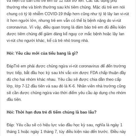
và hiện có sẵn cho trẻ em từ 12 tuổi trở lên. Các tác dụng phụ
thường nhẹ và bình thường sau khi tiêm chủng. Mặc dù trẻ em nói
chung có tỷ lệ nhiễm COVID-19 thấp hơn cũng như tỷ lệ lây lan vi-rút
ít hơn người lớn, nhưng trẻ em vẫn có thể bị bệnh nặng do vi-rút
coronavirus. Vì vậy, điều quan trọng là đảm bảo trẻ em đủ điều kiện
được tiêm chủng để giảm đáng kể nguy cơ mắc bệnh hoặc lây lan
vi-rút cho người khác, kể cả trẻ nhỏ trong nhà.
Hỏi: Yêu cầu mới của tiểu bang là gì?
ĐápTrẻ em phải được chủng ngừa vi-rút coronavirus để đến trường
trực tiếp, bắt đầu học kỳ sau khi vắc-xin được FDA chấp thuận đầy
đủ cho hai nhóm khác nhau. Yêu cầu sẽ được chia dần theo cấp
lớp, lớp 7-12 đầu tiên và sau đó là K-6. Nhân viên nhà trường cũng
sẽ cần được chủng ngừa vào thời điểm yêu cầu áp dụng cho nhóm
đầu tiên.
Hỏi: Thời hạn đưa trẻ đi tiêm chủng là bao lâu?
Đáp: Yêu cầu sẽ có hiệu lực vào đầu học kỳ sau, nghĩa là ngày 1
tháng 1 hoặc ngày 1 tháng 7, tùy điều kiện nào đến trước. Điều này