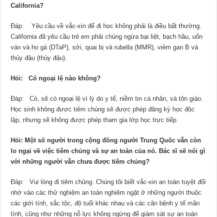
California?
Đáp: Yêu cầu về vắc-xin để đi học không phải là điều bất thường.
California đã yêu cầu trẻ em phải chủng ngừa bại liệt, bạch hầu, uốn
ván và ho gà (DTaP), sởi, quai bị và rubella (MMR), viêm gan B và
thủy đậu (thủy đậu).
Hỏi: Có ngoại lệ nào không?
Đáp: Có, sẽ có ngoại lệ vì lý do y tế, niềm tin cá nhân, và tôn giáo.
Học sinh không được tiêm chủng sẽ được phép đăng ký học độc
lập, nhưng sẽ không được phép tham gia lớp học trực tiếp.
Hỏi: Một số người trong cộng đồng người Trung Quốc vẫn còn
lo ngại về việc tiêm chủng và sự an toàn của nó. Bác sĩ sẽ nói gì
với những người vẫn chưa được tiêm chủng?
Đáp: Vui lòng đi tiêm chủng. Chúng tôi biết vắc-xin an toàn tuyệt đối
nhờ vào các thử nghiệm an toàn nghiêm ngặt ở những người thuộc
các giới tính, sắc tộc, độ tuổi khác nhau và các căn bệnh y tế mãn
tính, cũng như những nỗ lực không ngừng để giám sát sự an toàn