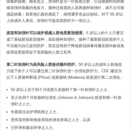
病毒的侵袭。顾名思义，加强针是另一针疫苗注射，它会随着时间的推
移加强对病毒的免疫力。接种过疫苗的人若再接种加强针，就不太可能
感染病毒；就算他们真的感染了，病情通常也会比较轻。对于 65 岁以
上的成年人来说，加强针可提高其防护力一倍以上。
疫苗和加强针可以保护易感人群免受新冠侵害。
5 岁以上的个人只要完
成了基础新冠疫苗接种，就应接种加强针。接种了最新新冠疫苗的个人
不仅能为自己提供防护，而且还有助于降低新冠病毒传播至因年龄或免
疫系统受损而处于高风险的人群之机率。
第二针加强针为高风险人群提供额外防护。
50 岁以上的成年人和免疫
力低下的个人可以通过第二针加强针进一步强化防护力。CDC 建议为
以下人群接种辉瑞 (Pfizer) 或莫德纳 (Moderna) 疫苗进行第二次强化：
50 岁以上且于四个月或更久前接种了第一针加强针之人士。
至少在四个月前接种过强生 (Johnson & Johnson) 疫苗和第一针加
强针之人士。
长期居住在护理机构之人士。
患有某些影响免疫系统的潜在疾病之人士，以及
已怀孕和最近怀孕之人士。