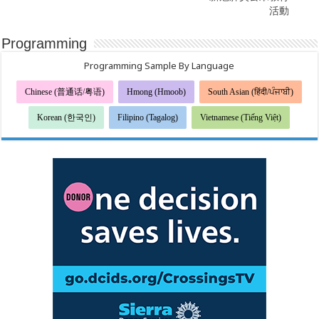
活動
Programming
Programming Sample By Language
Chinese (普通话/粤语)
Hmong (Hmoob)
South Asian (हिंदी/ਪੰਜਾਬੀ)
Korean (한국인)
Filipino (Tagalog)
Vietnamese (Tiếng Việt)