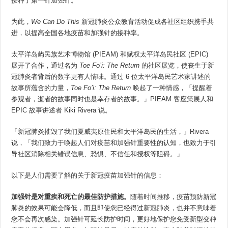
接种了第一针加强针。
为此，
We Can Do This
新冠肺炎公众教育活动促成各社区组织携手共
进，以提高全国各地疫苗和加强针的接种率。
太平洋岛屿民族艺术博物馆 (PIEAM) 和赋权太平洋岛民社区 (EPIC)
展开了合作，通过名为
Toe
Fo’i
: The Return
的社区展览，使丧生于新
冠肺炎者背后的数字更有人情味。通过 6 位太平洋岛民艺术家讲述的
故事所蕴含的力量，
Toe
Fo’i
: The Return
唤起了一种情感，「提醒着
参观者，逝者的故事同时也是幸存者的故事。」PIEAM 客座策展人和
EPIC 故事讲述者 Kiki Rivera 说。
「新冠肺炎摧毁了我们夏威夷原住民和太平洋岛民的生活，」Rivera
说，「我们致力于唤起人们对疫苗和加强针重要性的认知，也致力于引
导社区消除相关错误信息、恐惧、不信任和授权等阻碍。」
以下是人们需要了解的关于新冠疫苗加强针的信息：
加强针是对重疾和死亡的最佳防护措施。
随着时间推移，疫苗预防新冠
肺炎的效果可能会降低，而且即使您已经得过新冠肺炎，也并不意味着
您不会再次感染。加强针可延长防护时间，更好地保护您免受新型变种