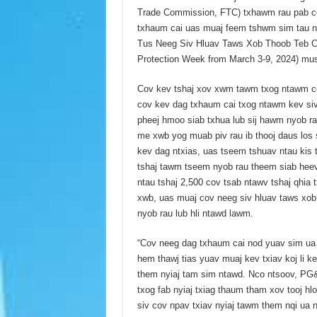
Trade Commission, FTC) txhawm rau pab c
txhaum cai uas muaj feem tshwm sim tau n
Tus Neeg Siv Hluav Taws Xob Thoob Teb Cha
Protection Week from March 3-9, 2024) mu
Cov kev tshaj xov xwm tawm txog ntawm co
cov kev dag txhaum cai txog ntawm kev siv
pheej hmoo siab txhua lub sij hawm nyob ra
me xwb yog muab piv rau ib thooj daus los
kev dag ntxias, uas tseem tshuav ntau kis 
tshaj tawm tseem nyob rau theem siab heev
ntau tshaj 2,500 cov tsab ntawv tshaj qhia
xwb, uas muaj cov neeg siv hluav taws xob 
nyob rau lub hli ntawd lawm.
“Cov neeg dag txhaum cai nod yuav sim ua 
hem thawj tias yuav muaj kev txiav koj li k
them nyiaj tam sim ntawd. Nco ntsoov, PG&E
txog fab nyiaj txiag thaum tham xov tooj hlo
siv cov npav txiav nyiaj tawm them nqi ua n