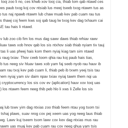
v tooj zoo li no, ces khwb xov tooj cia, thiab tom qab ntawd ces
s paub txog koj cov ntsiab lus meej tseeb txog ntawm tus as
eb tus naj npawb ntawm lub chaw muab kev pab cuam rau tus
us thawj coj feem kws soj qab taug lw txog kev dag txhaum cai
 tau hais li ntawd.
 lub zoo cib fim los mus dag sawv daws thiab nrhiav rawv
uav taws xob hnov qab los sis ntxhov siab thiab nyiam tiv tauj
 tas li uas pheej hais kom them nyiaj kiag tam sim ntawd
is raug txiav. Thov ceeb toom qhia rau koj paub hais tias,
b tus neeg siv hluav taws xob yam faj seeb nyob rau hauv ib
rau txoj kev pab cuam li, thiab peb ib txwm yeej tsis tau
hem nyiaj yam siv daim npav txiav nyiaj tawm them nqi ua
 cryptocurrency los sis cov ev (aplication) hauv xov tooj uas
l) los ntawm feem neeg thib peb hlo li xws li Zelle los sis
j lub tswv yim dag ntxias zoo thiab feem ntau yog tsom tsi
tshaj plaws, suav nrog cov pej xeem uas yog neeg laus thiab
sawg. Lawv kuj tseem tsom lawv cov kev dag ntxias mus rau
 hawm uas muaj kev pab cuam rau cov neeg qhua yam tsis