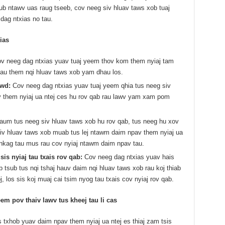
aub ntawv uas raug tseeb, cov neeg siv hluav taws xob tuaj
ag ntxias no tau.
ias
v neeg dag ntxias yuav tuaj yeem thov kom them nyiaj tam
 tau them nqi hluav taws xob yam dhau los.
awd:
Cov neeg dag ntxias yuav tuaj yeem qhia tus neeg siv
them nyiaj ua ntej ces hu rov qab rau lawv yam xam pom
aum tus neeg siv hluav taws xob hu rov qab, tus neeg hu xov
siv hluav taws xob muab tus lej ntawm daim npav them nyiaj ua
s nkag tau mus rau cov nyiaj ntawm daim npav tau.
s nyiaj tau txais rov qab:
Cov neeg dag ntxias yuav hais
b tsub tus nqi tshaj hauv daim nqi hluav taws xob rau koj thiab
 los sis koj muaj cai tsim nyog tau txais cov nyiaj rov qab.
em pov thaiv lawv tus kheej tau li cas
 txhob yuav daim npav them nyiaj ua ntej es thiaj zam tsis