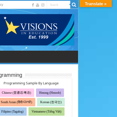
Translate »
acy
gramming
Programming Sample By Language
Chinese (普通话/粤语)
Hmong (Hmoob)
South Asian (हिंदी/ਪੰਜਾਬੀ)
Korean (한국인)
Filipino (Tagalog)
Vietnamese (Tiếng Việt)