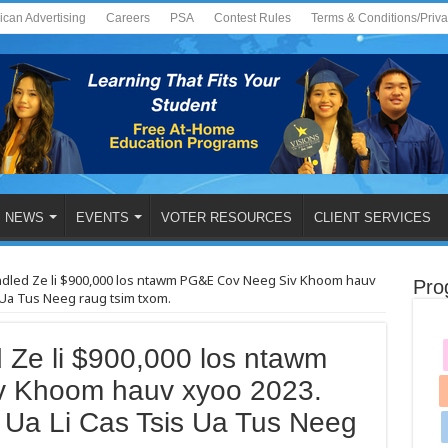
ican Advertising
Careers
PSA
Contest Rules
Terms & Conditions/Priv
NEWS
EVENTS
VOTER RESOURCES
CLIENT SERVICES
led Ze li $900,000 los ntawm PG&E Cov Neeg Siv Khoom hauv
Pro
 Ua Tus Neeg raug tsim txom.
Ze li $900,000 los ntawm
 Khoom hauv xyoo 2023.
Ua Li Cas Tsis Ua Tus Neeg