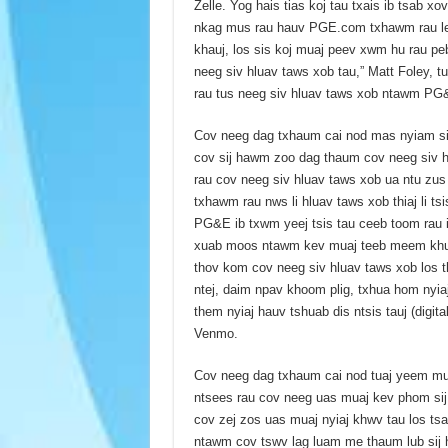
Zelle. Yog hais tias koj tau txais ib tsab xo
nkag mus rau hauv PGE.com txhawm rau lee
khauj, los sis koj muaj peev xwm hu rau p
neeg siv hluav taws xob tau,” Matt Foley, t
rau tus neeg siv hluav taws xob ntawm PG&E
Cov neeg dag txhaum cai nod mas nyiam siv
cov sij hawm zoo dag thaum cov neeg siv hl
rau cov neeg siv hluav taws xob ua ntu zus
txhawm rau nws li hluav taws xob thiaj li ts
PG&E ib txwm yeej tsis tau ceeb toom rau i
xuab moos ntawm kev muaj teeb meem khuam 
thov kom cov neeg siv hluav taws xob los t
ntej, daim npav khoom plig, txhua hom nyiaj
them nyiaj hauv tshuab dis ntsis tauj (digita
Venmo.
Cov neeg dag txhaum cai nod tuaj yeem mua
ntsees rau cov neeg uas muaj kev phom sij 
cov zej zos uas muaj nyiaj khwv tau los t
ntawm cov tswv lag luam me thaum lub sij