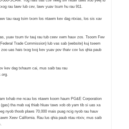
3-500-SCAM. Yog hais tias cov neeg siv hluav taws xob yeej ib
txog rau lawv lub cev, lawv yuav tsum hu rau 911.
awv tau raug tsim txom los ntawm kev dag ntxias, los sis xav
xias, yuav tsum tiv tauj rau tub ceev xwm hauv zos. Tsoom Fwv
deral Trade Commission) lub vas sab (website) kuj tseem
 zoo uas hais txog txoj kev yuav pov thaiv cov lus qhia paub
ov kev dag txhaum cai, mus saib tau rau
tc.org.
 tuam txhab me ncau los ntawm koom haum PG&E Corporation
(gas) tha mab xaj thiab hluav taws xob ob yam tib si uas xa
neeg nyob thoob plaws 70,000 mais puag ncig nyob rau hauv
wm Xeev California. Rau lus qhia paub ntau ntxiv, mus saib
.