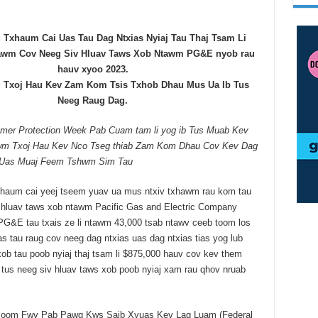
 Txhaum Cai Uas Tau Dag Ntxias Nyiaj Tau Thaj Tsam Li
tawm Cov Neeg Siv Hluav Taws Xob Ntawm PG&E nyob rau
hauv xyoo 2023.
 Txoj Hau Kev Zam Kom Tsis Txhob Dhau Mus Ua Ib Tus
Neeg Raug Dag.
umer Protection Week Pab Cuam tam li yog ib Tus Muab Kev
wm Txoj Hau Kev Nco Tseg thiab Zam Kom Dhau Cov Kev Dag
 Uas Muaj Feem Tshwm Sim Tau
haum cai yeej tseem yuav ua mus ntxiv txhawm rau kom tau
 hluav taws xob ntawm Pacific Gas and Electric Company
G&E tau txais ze li ntawm 43,000 tsab ntawv ceeb toom los
 tau raug cov neeg dag ntxias uas dag ntxias tias yog lub
xob tau poob nyiaj thaj tsam li $875,000 hauv cov kev them
j tus neeg siv hluav taws xob poob nyiaj xam rau qhov nruab
 Tsoom Fwv Pab Pawg Kws Saib Xyuas Kev Lag Luam (Federal