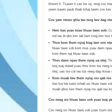
khoom li. Txawm li cas los xij, nrog cov nt
yeem kawm paub thiab tshaj tawm cov kev d
Cov yam ntxwv qhia tau txog kev dag ntx
Hem tias yuav txiav hluav taws xob:
Co
sid rau ib qho kev iab liam txog kev tsis
Thov kom them nyiaj kiag tam sim nt
hluav taws xob kom mus yuav daim npav 
kom them nqi hluav taws xob.
Thov daim npav them nyiaj ua ntej:
Th
tooj tuaj ntawd yuav thov kom tus neeg 
ntej, uas tso cai rau tus neeg dag ntxia
Kom muab kev them nyiaj rov qab los si
tias koj lub tuam txhab siv hluav taws xo
muab qhov kev them nyiaj rov qab rau koj,
Cov neeg siv hluav taws xob yuav tuaj ye
Cov neeg siv hluav taws xob yuav tsum tsis