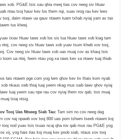
 taws xob. PG&E tsis sau qhia meej tias cov neeg siv hluav
uab ntau txoj hauv kev los them nqi, suav nrog rau kev lees
ov tooj, daim ntawv ua qauv ntawm tuam txhab nyiaj yam av tas
tawm tus kheej.
yuav txiav hluav taws xob los sis tua hluav taws xob kiag tam
 ntej, cov neeg siv hluav taws xob yuav tsum khwb xov tooj,
oj. Cov neeg siv hluav taws xob uas muaj cov as khauj tsis
b toom ua ntej, feem ntau yog xa raws kev xa ntawv tuaj thiab
.
 oos lais ntawm pge.com yog lwm qhov kev tiv thaiv kom nyab
s xob nkaus xwb thiaj tuaj yeem nkag mus saib lawv qhov nyiaj
lawv tuaj yeem sau npe rau cov nyiaj them rov qab, tsis muaj
uaj txiaj ntsig.
ov Tooj Uas Ntseeg Siab Tau:
Tam sim no cov neeg dag
m cov naj npawb xov tooj 800 uas pom tshwm tseeb ntawm koj
v tooj nod yuav tsis txuas ncaj qha rov qab mus rau PG&E yog
los xij, yog hais tias koj muaj kev poob siab, ntaus xov tooj