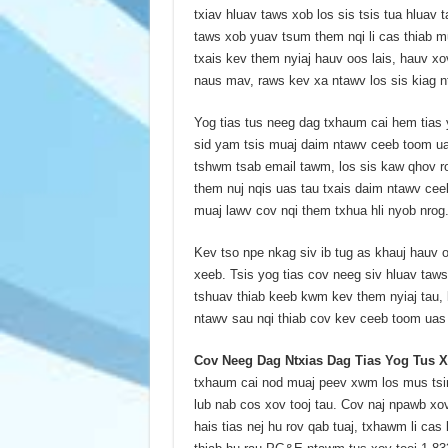
txiav hluav taws xob los sis tsis tua hluav
taws xob yuav tsum them nqi li cas thiab m
txais kev them nyiaj hauv oos lais, hauv x
naus mav, raws kev xa ntawv los sis kiag n
Yog tias tus neeg dag txhaum cai hem tias 
sid yam tsis muaj daim ntawv ceeb toom ua
tshwm tsab email tawm, los sis kaw qhov ro
them nuj nqis uas tau txais daim ntawv cee
muaj lawv cov nqi them txhua hli nyob nrog
Kev tso npe nkag siv ib tug as khauj hauv
xeeb. Tsis yog tias cov neeg siv hluav taw
tshuav thiab keeb kwm kev them nyiaj tau, 
ntawv sau nqi thiab cov kev ceeb toom uas m
Cov Neeg Dag Ntxias Dag Tias Yog Tus X
txhaum cai nod muaj peev xwm los mus tsi
lub nab cos xov tooj tau. Cov naj npawb xo
hais tias nej hu rov qab tuaj, txhawm li cas 