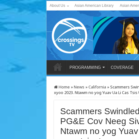
About Us
Asian American Library
Asian Amer
PROGRAMMING
COVERAGE
Home
»
News
»
California
»
Scammers Swind
xyoo 2023. Ntawm no yog Yuav Ua Li Cas Tsis
Scammers Swindled 
PG&E Cov Neeg Siv
Ntawm no yog Yuav 