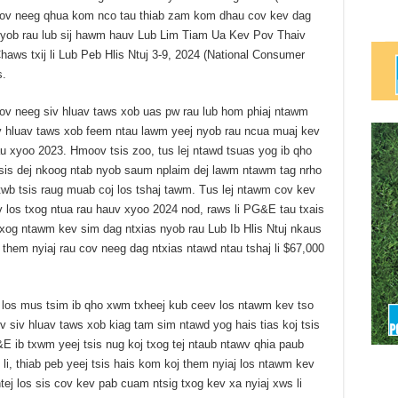
ov neeg qhua kom nco tau thiab zam kom dhau cov kev dag
yob rau lub sij hawm hauv Lub Lim Tiam Ua Kev Pov Thaiv
ws txij li Lub Peb Hlis Ntuj 3-9, 2024 (National Consumer
s.
v neeg siv hluav taws xob uas pw rau lub hom phiaj ntawm
 hluav taws xob feem ntau lawm yeej nyob rau ncua muaj kev
u xyoo 2023. Hmoov tsis zoo, tus lej ntawd tsuas yog ib qho
 sis dej nkoog ntab nyob saum nplaim dej lawm ntawm tag nrho
twb tsis raug muab coj los tshaj tawm. Tus lej ntawm cov kev
 los txog ntua rau hauv xyoo 2024 nod, raws li PG&E tau txais
 txog ntawm kev sim dag ntxias nyob rau Lub Ib Hlis Ntuj nkaus
them nyiaj rau cov neeg dag ntxias ntawd ntau tshaj li $67,000
los mus tsim ib qho xwm txheej kub ceev los ntawm kev tso
ev siv hluav taws xob kiag tam sim ntawd yog hais tias koj tsis
 ib txwm yeej tsis nug koj txog tej ntaub ntawv qhia paub
 li, thiab peb yeej tsis hais kom koj them nyiaj los ntawm kev
tej los sis cov kev pab cuam ntsig txog kev xa nyiaj xws li