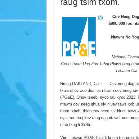
raug tsim txom.
Cov Neeg Dag
$900,000 los n
Ntawm No Yog
National Cons
Ceeb Toom Uas Zoo Tshaj Plaws txog nta
Txhaum Cai
Nroog OAKLAND, Calif. — Cov neeg dag tx
txais qhov zoo dua los ntawm cov neeg siv
(PG&E). Qhov tseeb, nyob rau xyoo 2023, P
ntawm cov neeg qhua siv hluav taws xob uas
tuam txhab, thiab cov neeg siv hluav taws 
nyiaj rau txoj kev raug dag ntawd, uas mua
nrab txog li $785.
Vim li ntawd PG&E thiaj li koom tes nrog