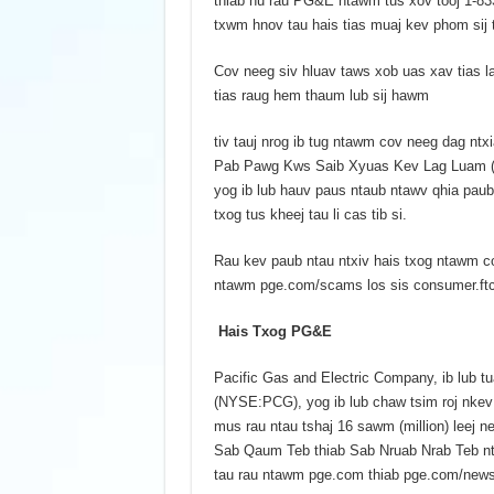
thiab hu rau PG&E ntawm tus xov tooj 1-83
txwm hnov tau hais tias muaj kev phom sij 
Cov neeg siv hluav taws xob uas xav tias l
tias raug hem thaum lub sij hawm
tiv tauj nrog ib tug ntawm cov neeg dag nt
Pab Pawg Kws Saib Xyuas Kev Lag Luam (Fe
yog ib lub hauv paus ntaub ntawv qhia paub
txog tus kheej tau li cas tib si.
Rau kev paub ntau ntxiv hais txog ntawm c
ntawm pge.com/scams los sis consumer.f
Hais Txog PG&E
Pacific Gas and Electric Company, ib lub
(NYSE:PCG), yog ib lub chaw tsim roj nkev 
mus rau ntau tshaj 16 sawm (million) leej 
Sab Qaum Teb thiab Sab Nruab Nrab Teb nta
tau rau ntawm pge.com thiab pge.com/news