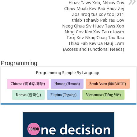
Hluav Taws Xob, Nrhiav Cov
Chaw Muab Kev Pab Hauv Zej
Zos nrog tus xov tooj 211
thiab Txhawb Pab rau Cov
Neeg Qhua Siv Hluav Taws Xob
Nrog Cov Kev Xav Tau ntawm
Txoj Kev Nkag Cuag Tau Rau
Thiab Fab Kev Ua Hauj Lwm
(Access and Functional Needs)
Programming
Programming Sample By Language
Chinese (普通话/粤语)
Hmong (Hmoob)
South Asian (हिंदी/ਪੰਜਾਬੀ)
Korean (한국인)
Filipino (Tagalog)
Vietnamese (Tiếng Việt)