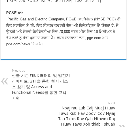
‘PSPS’ ਟੈਕਸਟ ਕਰਨਾ ਚਾਹੀਦਾ ਹੈ ਜਾਂ
211.org
‘ਤੇ ਜਾਣਾ ਚਾਹੀਦਾ ਹੈ।
PG&E ਬਾਰੇ
Pacific Gas and Electric Company,
PG&E ਕਾਰਪੋਰੇਸ਼ਨ
(NYSE:PCG) ਦੀ
ਇੱਕ ਸਹਾਇਕ ਕੰਪਨੀ, ਇੱਕ ਸੰਯੁਕਤ ਕੁਦਰਤੀ ਗੈਸ ਅਤੇ ਇਲੈਕਟ੍ਰਿਕ ਉਪਯੋਗਤਾ ਹੈ, ਜੋ
ਉੱਤਰੀ ਅਤੇ ਕੇਂਦਰੀ ਕੈਲੀਫੋਰਨੀਆ ਵਿੱਚ 70,000 ਵਰਗ ਮੀਲ ਵਿੱਚ 16 ਮਿਲੀਅਨ ਤੋਂ
ਵੱਧ ਲੋਕਾਂ ਨੂੰ ਸੇਵਾ ਪ੍ਰਦਾਨ ਕਰਦੀ ਹੈ। ਵਧੇਰੇ ਜਾਣਕਾਰੀ ਲਈ,
pge.com
ਅਤੇ
pge.com/news
‘ਤੇ ਜਾਓ।
Previous
산불 시즌 대비: 배터리 및 발전기
리베이트, 211을 통한 현지 리소
스 찾기 및 Access and
Functional Needs를 통한 고객
지원
Next
Npaj rau Lub Caij Muaj Hluav
Taws Kub Hav Zoov: Cov Nyiaj
Tau Txais Rov Qab Ntawm Roj
Hluav Taws Xob thiab Tshuab