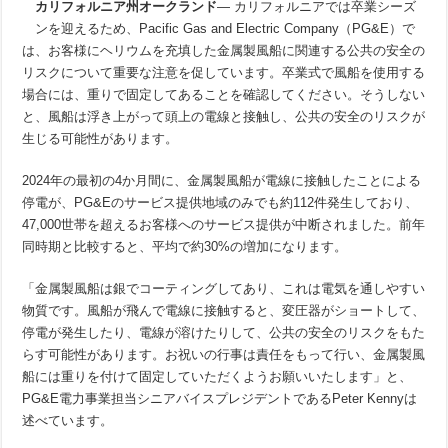
カリフォルニア州オークランド
— カリフォルニアでは卒業シーズ
ンを迎えるため、Pacific Gas and Electric Company（PG&E）で
は、お客様にヘリウムを充填した金属製風船に関連する公共の安全の
リスクについて重要な注意を促しています。卒業式で風船を使用する
場合には、重りで固定してあることを確認してください。そうしない
と、風船は浮き上がって頭上の電線と接触し、公共の安全のリスクが
生じる可能性があります。
2024年の最初の4か月間に、金属製風船が電線に接触したことによる
停電が、PG&Eのサービス提供地域のみでも約112件発生しており、
47,000世帯を超えるお客様へのサービス提供が中断されました。前年
同時期と比較すると、平均で約30%の増加になります。
「金属製風船は銀でコーティングしてあり、これは電気を通しやすい
物質です。風船が飛んで電線に接触すると、変圧器がショートして、
停電が発生したり、電線が溶けたりして、公共の安全のリスクをもた
らす可能性があります。お祝いの行事は責任をもって行い、金属製風
船には重りを付けて固定していただくようお願いいたします」と、
PG&E電力事業担当シニアバイスプレジデントであるPeter Kennyは
述べています。