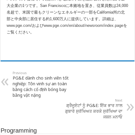
大企業の1つです。San Franciscoに本拠地を置き、従業員数は24,000
名超で、米国で最もクリーンなエネルギーの一部をCalifornia州の北
部と中央部に居住する約1,600万人に提供しています。詳細は、
www.pge.com
/および
www.pge.com/en/about/newsroom/index.page
を
ご覧ください。
Previous
PG&E dành cho sinh viên tốt
nghiệp: Tôn vinh sự an toàn
bằng cách cố định bóng bay
bằng vật nặng
Next
ਗ੍ਰੈਜੂਏਟਾਂ ਨੂੰ PG&E: ਇੱਕ ਭਾਰ ਨਾਲ
ਗੁਬਾਰੇ ਸੁਰੱਖਿਅਤ ਕਰਕੇ ਸੁਰੱਖਿਆ ਦਾ
ਜਸ਼ਨ ਮਨਾਓ
Programming