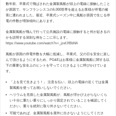
数年前、卒業式で飛ばされた金属製風船が頭上の電線に接触したこと
が原因で、サンフランシスコの6,000世帯を超えるお客様が停電の被
害に遭われました。最近、卒業式シーズン中に風船が原因で生じる停
電の件数が増加傾向にあります。
金属製風船が飛んで行って公共施設の電線に接触すると何が起きるの
かを説明する深刻な例をここに示します。
https://www.youtube.com/watch?v=_jzefJfBbNA
風船が原因の停電件数を大幅に低減し、卒業式、父の日を安全に楽し
んで頂けるようにするため、PG&Eはお客様に金属製風船に関する以
下の重要な安全上のヒントを守ってくださるように呼びかけていま
す。
「上を見て生きよう！」 注意を払い、頭上の電線の近くでは金属
製風船を使ってお祝いしないでください。
ヘリウムを充填した金属製風船が、風船が浮かび上がらないくら
い十分に重たい重りにしっかり固定されていることを確認してく
ださい。重りを絶対に取り外さないでください。
可能であれば、金属製風船を屋外に出さないようにしてくださ