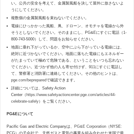
い。公共の安全を考えて、金属製風船を決して屋外に放さないよ
うにしてください。
複数個の金属製風船を束ねないでください。
電線にひっかかった風船、凧、ドローン、オモチャを電線から外
そうとしないでください。そのままにし、PG&Eにすぐに電話（1-
800-743-5000）して、問題をお知らせください。
地面に垂れ下がっているか、空中にぶら下がっている電線には、
絶対に近づかないでください。地面に落ちた電線にもエネルギー
がたまっていて極めて危険である、ということをいつも忘れない
でください。近づかず他の人も寄せ付けず、911にすぐに電話し
て、警察署と消防署に連絡してください。その他のヒントは、
pge.com/beprepared
で確認できます。
詳細については、Safety Action
Center（
https://www.safetyactioncenter.pge.com/articles/44-
celebrate-safely
）をご覧ください。
PG&E
について
Pacific Gas and Electric Companyは、
PG&E Corporation
（NYSE:
PCG）の子会社で、天然ガスと電気の事業を組み合わせた米国で最