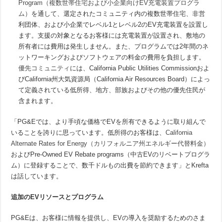
Program（複数世帯住宅および小企業向けEV充電装置プログラ
ム）
を通して、選定されたコミュニティ内の複数世帯住宅、非営
利団体、および小企業でレベル1とレベル2のEV充電装置を設置し
ます。支援の対象となるお客様には充電装置が設置され、敷地の
所有者には費用は発生しません。また、プログラムでは2年間のネ
ットワーキングおよびソフトウェアの料金の費用を負担します。
優先コミュニティ
には、California Public Utilities Commissionおよ
びCalifornia州大気資源局（California Air Resources Board）によっ
て定義されている低所得、地方、部族およびその他の優先住民が
含まれます。
「PG&Eでは、より手頃な価格でEVを所有できるように取り組んで
いることを誇りに思っています。低所得のお客様は、
California
Alternate Rates for Energy（カリフォルニア州エネルギー代替料金）
およびPre-Owned EV Rebate programs（中古EVのリベートプログラ
ム）に登録することで、数千ドルもの出費を節約できます」とKrefta
は話しています。
追加の
EV
リソースとプログラム
PG&Eは、お客様に情報を提供し、EVの導入を奨励するためのさま