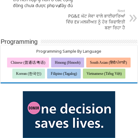
đồng chưa được phục vụ đầy đủ
Next
PG&E ਘੱਟ ਸੇਵਾ ਵਾਲੇ ਭਾਈਚਾਰਿਆਂ
ਵਿੱਚ EV ਮਲਕੀਅਤ ਨੂੰ ਹੋਰ ਕਿਫਾਇਤੀ
ਬਣਾ ਰਿਹਾ ਹੈ
Programming
Programming Sample By Language
Chinese (普通话/粤语)
Hmong (Hmoob)
South Asian (हिंदी/ਪੰਜਾਬੀ)
Korean (한국인)
Filipino (Tagalog)
Vietnamese (Tiếng Việt)