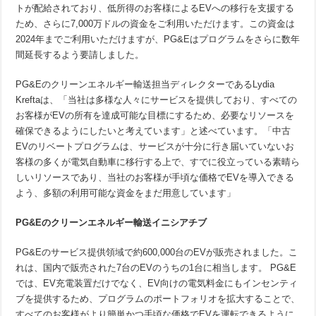
トが配給されており、低所得のお客様によるEVへの移行を支援する
ため、さらに7,000万ドルの資金をご利用いただけます。この資金は
2024年までご利用いただけますが、PG&Eはプログラムをさらに数年
間延長するよう要請しました。
PG&Eのクリーンエネルギー輸送担当ディレクターであるLydia
Kreftaは、「当社は多様な人々にサービスを提供しており、すべての
お客様がEVの所有を達成可能な目標にするため、必要なリソースを
確保できるようにしたいと考えています」と述べています。「中古
EVのリベートプログラムは、サービスが十分に行き届いていないお
客様の多くが電気自動車に移行する上で、すでに役立っている素晴ら
しいリソースであり、当社のお客様が手頃な価格でEVを導入できる
よう、多額の利用可能な資金をまだ用意しています」
PG&E
のクリーンエネルギー輸送イニシアチブ
PG&Eのサービス提供領域で約600,000台のEVが販売されました。こ
れは、国内で販売された7台のEVのうちの1台に相当します。 PG&E
では、EV充電装置だけでなく、EV向けの電気料金にもインセンティ
ブを提供するため、プログラムのポートフォリオを拡大することで、
すべてのお客様がより簡単かつ手頃な価格でEVを運転できるように