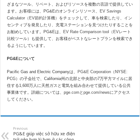
ざまなツール、リベート、およびリソースを複数の言語で提供してい
ます。お客様には、PG&Eのオンラインリソース、
EV Savings
Calculator（EV節約計算機）
をチェックして、車を検索したり、イン
センティブを発見したり、充電ステーションを見つけたりすることを
お勧めしています。PG&Eは、
EV Rate Comparison tool（EVレート
比較ツール）
も提供して、お客様がベストなレートプランを検索でき
るようにしています。
PG&E
について
Pacific Gas and Electric Companyは、
PG&E Corporation
（NYSE:
PCG）の子会社で、California州の北部と中央部の7万平方マイルに居
住する1,600万人に天然ガスと電気を組み合わせて提供している公共
事業体です。詳細については、
pge.com
と
pge.com/news
にアクセス
してください。
Previous
PG&E giúp việc sở hữu xe điện
trở nên hợp lý hơn ở các cộng