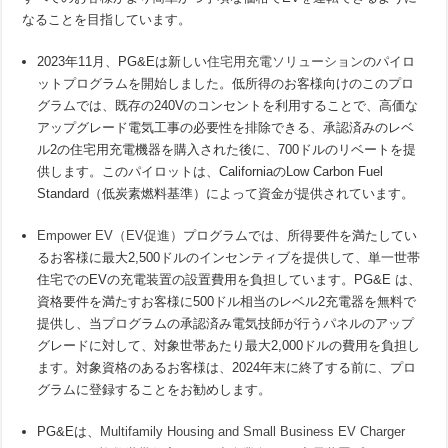
なることを目指しています。
2023年11月、PG&Eは新しい
住宅用充電ソリューション
のパイロ
ットプログラムを開始しました。低所得のお客様向けのこのプロ
グラムでは、既存の240Vのコンセントを利用することで、高価な
アップグレード電気工事の必要性を排除できる、承認済みのレベ
ル2の住宅用充電機器を購入された後に、700ドルのリベートを提
供します。このパイロットは、CaliforniaのLow Carbon Fuel
Standard（低炭素燃料基準）によって資金が提供されています。
Empower EV（EV促進）
プログラムでは、所得要件を満たしてい
るお客様に最大2,500ドルのインセンティブを提供して、単一世帯
住宅でのEVの充電装置の設置費用を負担しています。PG&E は、
資格要件を満たすお客様に500ドル相当のレベル2充電器を無料で
提供し、当プログラムの承認済み電気技師が行うパネルのアップ
グレードに対して、対象世帯あたり最大2,000ドルの費用を負担し
ます。対象資格のあるお客様は、2024年末に終了する前に、プロ
グラムに登録することをお勧めします。
PG&Eは、
Multifamily Housing and Small Business EV Charger