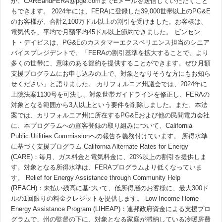
か、CAREandFERA@pge.comまでEメールを送信していただくこと
の
ガ
もできます。 2024年には、FERAに登録した39,000世帯以上のPG&E
イ
のお客様が、合計2,100万ドル以上の割引を受けました。お客様は、
ド
電気代を、平均で月額平均45ドル以上節約できました。 ビンセン
ラ
イ
ト・デイビスは、PG&Eのカスタマーエクスペリエンス担当のシニア
ン
バイスプレジデントで、「FERAの割引基準を拡大することで、より
に
基
多くの世帯に、意味のある節約を提供することができます。ぜひ月額
づ
支援プログラムにお申し込みの上で、対象となりそうな方にもお知ら
き、
せください」と語りました。 カリフォルニア州議会では、2024年に
PG&E
の
上院法案1130号を可決し、対象世帯ガイドラインを修正し、FERAの
電
対象となる範囲から3人以上という要件を削除しました。また、本法
気
料
案では、カリフォルニア州に所在するPG&Eおよび他の民間電力会社
金
に、本プログラムへの顧客登録の取り組みについて、California
18%
割
Public Utilities Commissionへの報告を義務付けています。 所得水準
引
に基づく支援プログラム California Alternate Rates for Energy
の
対
(CARE)：毎月、ガス料金と電気料金に、20%以上の割引を提供しま
象
す。対象となる所得水準は、FERAプログラムより低くなっていま
と
す。 Relief for Energy Assistance through Community Help
な
る
(REACH)：未払い残高に基づいて、低所得層のお客様に、最大300ド
世
ルの1回限りの料金クレジットを提供します。 Low Income Home
帯
が
Energy Assistance Program (LIHEAP)：連邦政府資金による支援プロ
増
グラムで、州の監督の下に、対象となる家庭が滞納している冷暖房費