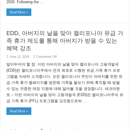
2026. Following the …
Read More »
EDD, 아버지의 날을 맞아 캘리포니아 유급 가
족 휴가 제도를 통해 아버지가 받을 수 있는
혜택 강조
on
June 12, 2025
Comments Off
EDD,
아
알아두어야 할 점: 이번 아버지의 날을 맞아 캘리포니아 고용개발국
버
(EDD)은 캘리포니아주에서 전국 최초로 시행된 유급 가족 휴가 프로
지
그램을 자세히 소개합니다. 모든 캘리포니아 주민이 아버지를 위한 유
의
날
급 가족 휴가 웹페이지를 방문해 가족을 돌보기 위해 휴직할 때 받을
을
수 있는 귀중한 재정 지원에 대해 알아볼 것을 권장합니다. 새크라멘
맞
아
토 – 이번 아버지의 날을 맞아 고용개발국 (EDD)은 캘리포니아주의 유
캘
급 가족 휴가 (PFL) 프로그램을 강조함으로써 …
리
포
Read More »
니
아
유
급
가