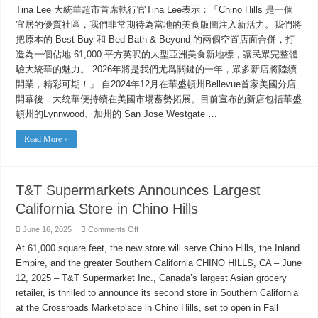
Tina Lee 大統華超市首席執行官Tina Lee表示：「Chino Hills 是一個
宜居的優質社區，我們非常期待為當地的美食版圖注入新活力。我們將
把原本的 Best Buy 和 Bed Bath & Beyond 的兩個空置店面合併，打
造為一個佔地 61,000 平方英呎的大型亞洲美食新地標，讓民眾完整體
驗大統華的魅力。 2026年將是我們尤爲關鍵的一年，眾多新店將陸續
開業，精彩可期！」 自2024年12月在華盛頓州Bellevue首家美國分店
開幕後，大統華便持續在美國市場蓄勢拓展。目前宣布的新店包括華盛
頓州的Lynnwood、加州的 San Jose Westgate …
Read More »
T&T Supermarkets Announces Largest
California Store in Chino Hills
on
June 16, 2025
Comments Off
T&T
Supermarkets
At 61,000 square feet, the new store will serve Chino Hills, the Inland
Announces
Empire, and the greater Southern California CHINO HILLS, CA – June
Largest
California
12, 2025 – T&T Supermarket Inc., Canada’s largest Asian grocery
Store
in
retailer, is thrilled to announce its second store in Southern California
Chino
Hills
at the Crossroads Marketplace in Chino Hills, set to open in Fall