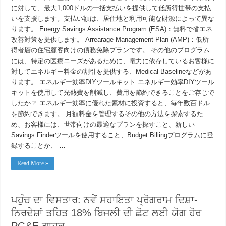
加
に対して、最大1,000ドルの一括支払いを提供して低所得世帯の支払
いを支援します。支払い額は、居住地と利用可能な財源によって異な
ります。 Energy Savings Assistance Program (ESA)：無料で省エネ
改善対策を提供します。 Arrearage Management Plan (AMP)：低所
得者層の住宅顧客向けの債務免除プランです。 その他のプログラム
には、特定の医療ニーズがあるために、電力に依存しているお客様に
対してエネルギー料金の割引を提供する、Medical Baselineなどがあ
ります。 エネルギー効率DIYツールキット エネルギー効率DIYツール
キットを使用して光熱費を削減し、費用を節約できることをご存じで
したか？ エネルギー効率に優れた素材に投資すると、毎年数百ドル
を節約できます。 月額料金を管理するその他の方法を探索するた
め、お客様には、世帯向けの最適なプランを探すこと、新しい
Savings Finderツールを使用すること、Budget Billingプログラムに登
録することか、 …
Read More »
ਪਹੁੰਚ ਦਾ ਵਿਸਤਾਰ: ਨਵੇਂ ਸਹਾਇਤਾ ਪ੍ਰੋਗਰਾਮ ਦਿਸ਼ਾ-
ਨਿਰਦੇਸ਼ਾਂ ਤਹਿਤ 18% ਬਿਜਲੀ ਦੀ ਛੋਟ ਲਈ ਯੋਗ ਹੋਰ