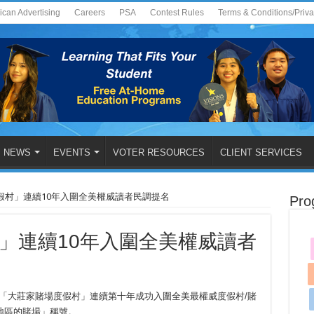
ican Advertising
Careers
PSA
Contest Rules
Terms & Conditions/Priv
NEWS
EVENTS
VOTER RESOURCES
CLIENT SERVICES
假村」連續10年入圍全美權威讀者民調提名
Pro
」連續10年入圍全美權威讀者
）— 「大莊家賭場度假村」連續第十年成功入圍全美最權威度假村/賭
地區的賭場」稱號。