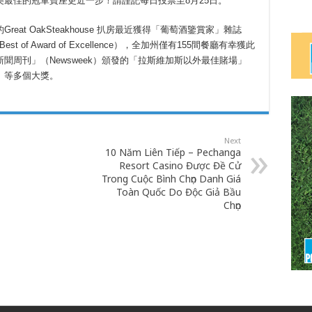
最佳的冠軍寶座更近一步！請謹記每日投票至8月25日。
at OakSteakhouse 扒房最近獲得「葡萄酒鑒賞家」雜誌
 of Award of Excellence），全加州僅有155間餐廳有幸獲此
聞周刊」（Newsweek）頒發的「拉斯維加斯以外最佳賭場」
」等多個大獎。
Next
10 Năm Liên Tiếp – Pechanga
Resort Casino Được Đề Cử
Trong Cuộc Bình Chọn Danh Giá
Toàn Quốc Do Độc Giả Bầu
Chọn