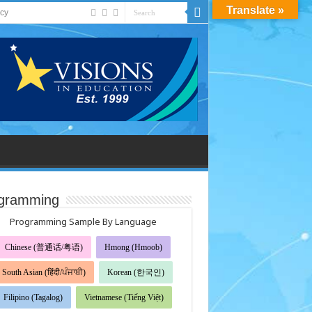
Translate »
acy
gramming
Programming Sample By Language
Chinese (普通话/粤语)
Hmong (Hmoob)
South Asian (हिंदी/ਪੰਜਾਬੀ)
Korean (한국인)
Filipino (Tagalog)
Vietnamese (Tiếng Việt)