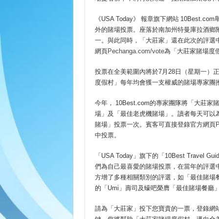
《USA Today》 報章旗下網站 10Be
外的賭場投票。座落於南加州特曼庫拉酒鄉
一。與此同時，「大莊家」還在此次的評選
網頁
Pechanga.com/vote
為「大莊家賭場度
投票在全美範圍內將於7月28日（星期一）正
度假村」每年均會獲一支權威的賭場專家團
今年， 10Best.com的專家團隊將「大
場」及「最佳老虎機賭場」。讀者每天可以
賭場」投票一次。賓客可直接登錄官方網頁
P
中投票。
「USA Today」旗下的「10Best Trav
們為自己最喜愛的賭場投票，在當年的評選
方增了多種相關類別的評選，如「最佳賭場餐
的「Umi」壽司及蠔吧榮膺「最佳賭場餐廳
請為「大莊家」投下您寶貴的一票，登錄網