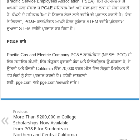
(Pacific Service Employees Association,
PSEA), ਇੱਕ ਗੈਰ-ਲਾਭਕਾਰੀ
ਆਪਸੀ ਲਾਭ ਸੰਸਥਾ ਜੋ PG&E ਸਹਿਕਰਮੀਆਂ ਅਤੇ ਸੇਵਾਮੁਕਤ ਲੋਕਾਂ ਦੀ ਸੇਵਾ ਕਰਦੀ
ਹੈ, ਕੰਪਨੀ ਦੇ ਸਹਿਕਰਮੀਆਂ ਦੇ ਨਿਰਭਰ ਲੋਕਾਂ ਲਈ ਵਜ਼ੀਫੇ ਵੀ ਪ੍ਰਦਾਨ ਕਰਦੀ ਹੈ। ਇਸ
ਤੋਂ ਇਲਾਵਾ, PG&E ਕਾਰਪੋਰੇਸ਼ਨ ਆਪਣੇ
ਬੈਟਰ ਟੂਗੈਦਰ STEM ਵਜ਼ੀਫੇ
ਪ੍ਰੋਗਰਾਮ
ਦੁਆਰਾ STEM ਵਜ਼ੀਫੇ ਪ੍ਰਦਾਨ ਕਰ ਰਿਹਾ ਹੈ।
PG&E ਬਾਰੇ
Pacific Gas and Electric Company PG&E ਕਾਰਪੋਰੇਸ਼ਨ (NYSE: PCG) ਦੀ
ਇੱਕ ਸਹਾਇਕ ਕੰਪਨੀ, ਇੱਕ ਸੰਯੁਕਤ ਕੁਦਰਤੀ ਗੈਸ ਅਤੇ ਇਲੈਕਟ੍ਰਿਕ ਉਪਯੋਗਤਾ ਹੈ, ਜੋ
ਉੱਤਰੀ ਅਤੇ ਕੇਂਦਰੀ California ਵਿੱਚ 70,000 ਵਰਗ ਮੀਲ ਵਿੱਚ ਸੋਲ੍ਹਾਂ ਮਿਲੀਅਨ ਤੋਂ
ਵੱਧ ਲੋਕਾਂ ਨੂੰ ਸੇਵਾ ਪ੍ਰਦਾਨ ਕਰਦੀ ਹੈ। ਵਧੇਰੀ ਜਾਣਕਾਰੀ
ਲਈ,
pge.com
ਅਤੇ
pge.com/news
ਤੇ ਜਾਓ।
Previous
More Than $200,000 in College
Scholarships Now Available
from PG&E for Students in
Northern and Central California
Next