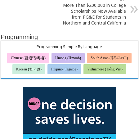
More Than $200,000 in College
Scholarships Now Available
from PG&E for Students in
Northern and Central California
Programming
Programming Sample By Language
Chinese (普通话/粤语)
Hmong (Hmoob)
South Asian (हिंदी/ਪੰਜਾਬੀ)
Korean (한국인)
Filipino (Tagalog)
Vietnamese (Tiếng Việt)