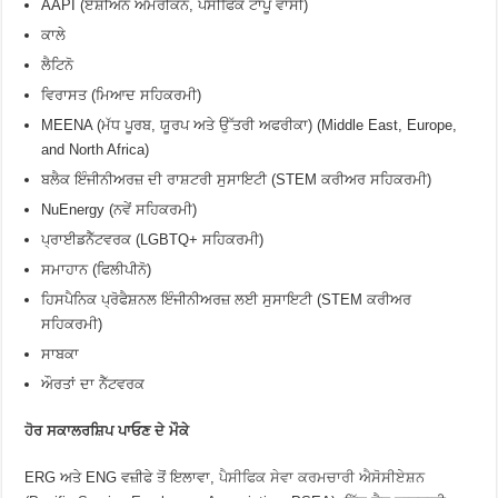
AAPI (ਏਸ਼ੀਅਨ ਅਮਰੀਕਨ, ਪੈਸੀਫਿਕ ਟਾਪੂ ਵਾਸੀ)
ਕਾਲੇ
ਲੈਟਿਨੋ
ਵਿਰਾਸਤ (ਮਿਆਦ ਸਹਿਕਰਮੀ)
MEENA (ਮੱਧ ਪੂਰਬ, ਯੂਰਪ ਅਤੇ ਉੱਤਰੀ ਅਫਰੀਕਾ) (Middle East, Europe,
and North Africa)
ਬਲੈਕ ਇੰਜੀਨੀਅਰਜ਼ ਦੀ ਰਾਸ਼ਟਰੀ ਸੁਸਾਇਟੀ (STEM ਕਰੀਅਰ ਸਹਿਕਰਮੀ)
NuEnergy (ਨਵੇਂ ਸਹਿਕਰਮੀ)
ਪ੍ਰਾਈਡਨੈੱਟਵਰਕ (LGBTQ+ ਸਹਿਕਰਮੀ)
ਸਮਾਹਾਨ (ਫਿਲੀਪੀਨੋ)
ਹਿਸਪੈਨਿਕ ਪ੍ਰੋਫੈਸ਼ਨਲ ਇੰਜੀਨੀਅਰਜ਼ ਲਈ ਸੁਸਾਇਟੀ (STEM ਕਰੀਅਰ
ਸਹਿਕਰਮੀ)
ਸਾਬਕਾ
ਔਰਤਾਂ ਦਾ ਨੈੱਟਵਰਕ
ਹੋਰ ਸਕਾਲਰਸ਼ਿਪ ਪਾਓਣ ਦੇ ਮੌਕੇ
ERG ਅਤੇ ENG ਵਜ਼ੀਫੇ ਤੋਂ ਇਲਾਵਾ,
ਪੈਸੀਫਿਕ ਸੇਵਾ ਕਰਮਚਾਰੀ ਐਸੋਸੀਏਸ਼ਨ