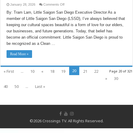
와
on
January 28, 2026
Comments Off
In
함
the
By: Tram Lam, Little Saigon San Diego Executive Director As a
께
Year
전
member of Little Saigon San Diego (LSSD), I’ve always believed that
of
진
the
keeping our cultural spaces beautiful is a form of love for our elders,
Horse,
하
Little
다
our businesses, and future generations. Today, that belief has
Saigon
San
become an official commitment. Little Saigon San Diego is proud to
Diego
be recognized as a Clean …
Charges
Forward
with
Read More »
Clean
California
20
« First
...
10
«
18
19
21
22
Page 20 of 321
»
30
40
50
...
Last »
©2026 Crossings TV. All Rights Reserved.