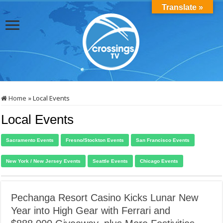
Translate »
Home
»
Local Events
Local Events
Sacramento Events
Fresno/Stockton Events
San Francisco Events
New York / New Jersey Events
Seattle Events
Chicago Events
Pechanga Resort Casino Kicks Lunar New
Year into High Gear with Ferrari and