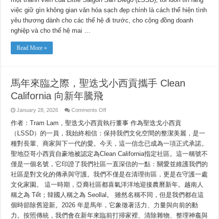
Saigon
việc giữ gìn không gian văn hóa sạch đẹp chính là cách thể hiện tình
San
Diego
yêu thương dành cho các thế hệ đi trước, cho cộng đồng doanh
Tiến
Bước
nghiệp và cho thế hệ mai …
Cùng
Clean
California
Read More »
馬年來臨之際，聖迭戈小西貢攜手 Clean
California 向新年騰飛
on
January 28, 2026
Comments Off
馬
作者：Tram Lam，聖迭戈小西貢執行董事 作為聖迭戈小西貢
年
來
（LSSD）的一員，我始終相信：保持我們文化空間的整潔美麗，是一
臨
種對長輩、商家與下一代的愛。今天，這一信念已成為一項正式承諾。
之
際，
聖地亞哥小西貢自豪地被認定為Clean California指定社區。這一稱號不
聖
僅是一個名號，它印證了我們社區一直深信的一點：關愛並維護我們的
迭
社區是對文化的傳承與守護。我們不僅是在清理街區，更是在守護一處
戈
小
文化家園。 這一時期，亞裔社區都喜氣洋洋地迎接農曆新年。越南人
西
稱之為 Tết；韓國人稱之為 Seollal。 雖然名稱不同，但是我們都在這
貢
攜
個時節除舊迎新。2026 年是馬年，它象徵著活力、力量與向前的動
手
力。按照傳統，我們會在新年來臨前打掃家裡、清除雜物、整理神龕與
Clean