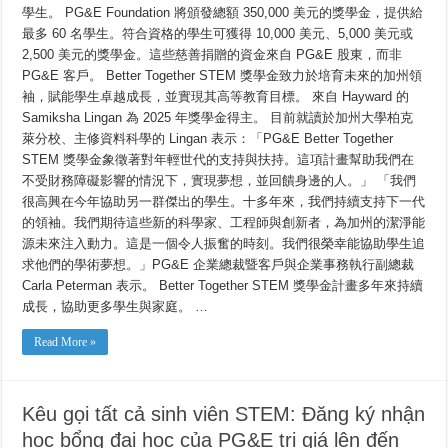
生：
學生。 PG&E Foundation 將頒發總額 350,000 美元的獎學金，提供給
申
請
最多 60 名學生。符合資格的學生可獲得 10,000 美元、5,000 美元或
PG&E
2,500 美元的獎學金。這些慈善捐贈的資金來自 PG&E 股東，而非
大
學
PG&E 客戶。 Better Together STEM 獎學金致力於培育未來的加州領
獎
袖，賦能學生卓越成長，並實現其高等教育目標。 來自 Hayward 的
學
Samiksha Lingan 為 2025 年獎學金得主。 目前就讀於加州大學柏克
金，
最
萊分校、主修資料科學的 Lingan 表示：「PG&E Better Together
高
STEM 獎學金象徵著對年輕世代的支持與扶持。這項計畫幫助我們在
可
達
不受財務障礙影響的情況下，實現夢想，並回饋身邊的人。」 「我們
10,000
很高興在今年協助另一群傑出的學生。十多年來，我們持續支持下一代
美
元
的領袖。我們期待這些新的科學家、工程師與創新者，為加州的潔淨能
源未來注入動力。這是一個令人振奮的時刻。我們很榮幸能協助學生追
求他們的學術夢想。」PG&E 企業總裁暨客戶與企業事務執行副總裁
Carla Peterman 表示。 Better Together STEM 獎學金計畫多年來持續
成長，協助更多學生與家庭。 …
Read More »
Kêu gọi tất cả sinh viên STEM: Đăng ký nhận
học bổng đại học của PG&E trị giá lên đến