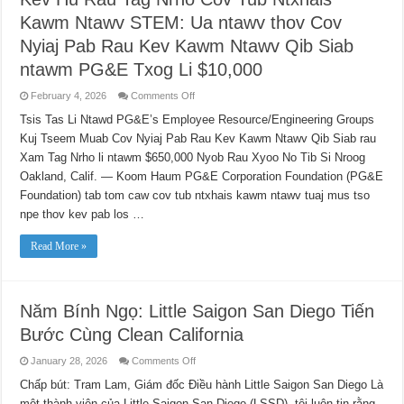
금
Kawm Ntawv STEM: Ua ntawv thov Cov
을
신
Nyiaj Pab Rau Kev Kawm Ntawv Qib Siab
청
ntawm PG&E Txog Li $10,000
하
세
요
on
February 4, 2026
Comments Off
Kev
Hu
Tsis Tas Li Ntawd PG&E’s Employee Resource/Engineering Groups
Rau
Kuj Tseem Muab Cov Nyiaj Pab Rau Kev Kawm Ntawv Qib Siab rau
Tag
Nrho
Xam Tag Nrho li ntawm $650,000 Nyob Rau Xyoo No Tib Si Nroog
Cov
Tub
Oakland, Calif. — Koom Haum PG&E Corporation Foundation (PG&E
Ntxhais
Kawm
Foundation) tab tom caw cov tub ntxhais kawm ntawv tuaj mus tso
Ntawv
npe thov kev pab los …
STEM:
Ua
ntawv
Read More »
thov
Cov
Nyiaj
Pab
Rau
Kev
Năm Bính Ngọ: Little Saigon San Diego Tiến
Kawm
Ntawv
Bước Cùng Clean California
Qib
Siab
ntawm
on
January 28, 2026
Comments Off
PG&E
Năm
Txog
Bính
Chấp bút: Tram Lam, Giám đốc Điều hành Little Saigon San Diego Là
Li
Ngọ:
$10,000
một thành viên của Little Saigon San Diego (LSSD), tôi luôn tin rằng
Little