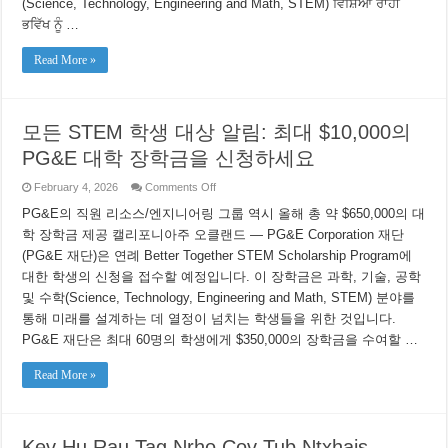
(Science, Technology, Engineering and Math, STEM) ਵਿਸ਼ਿਆਂ ਰਾਹੀਂ
ਲਈ
ਭਵਿੱਖ ਨੂੰ …
ਅਰਜ਼ੀ
ਦਿਓ
Read More »
모든 STEM 학생 대상 알림: 최대 $10,000의
PG&E 대학 장학금을 신청하세요
on
February 4, 2026
Comments Off
모
PG&E의 직원 리소스/엔지니어링 그룹 역시 올해 총 약 $650,000의 대
든
STEM
학 장학금 제공 캘리포니아주 오클랜드 — PG&E Corporation 재단
학
(PG&E 재단)은 연례 Better Together STEM Scholarship Program에
생
대
대한 학생의 신청을 접수할 예정입니다. 이 장학금은 과학, 기술, 공학
상
및 수학(Science, Technology, Engineering and Math, STEM) 분야를
알
림:
통해 미래를 설계하는 데 열정이 넘치는 학생들을 위한 것입니다.
최
PG&E 재단은 최대 60명의 학생에게 $350,000의 장학금을 수여할 …
대
$10,000
의
Read More »
PG&E
대
학
장
Kev Hu Rau Tag Nrho Cov Tub Ntxhais
학