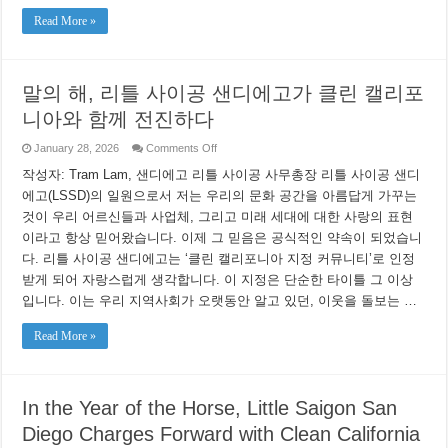
Read More »
말의 해, 리틀 사이공 샌디에고가 클린 캘리포
니아와 함께 전진하다
on
January 28, 2026
Comments Off
말
작성자: Tram Lam, 샌디에고 리틀 사이공 사무총장 리틀 사이공 샌디
의
해,
에고(LSSD)의 일원으로서 저는 우리의 문화 공간을 아름답게 가꾸는
리
것이 우리 어르신들과 사업체, 그리고 미래 세대에 대한 사랑의 표현
틀
사
이라고 항상 믿어왔습니다. 이제 그 믿음은 공식적인 약속이 되었습니
이
다. 리틀 사이공 샌디에고는 ‘클린 캘리포니아 지정 커뮤니티’로 인정
공
받게 되어 자랑스럽게 생각합니다. 이 지정은 단순한 타이틀 그 이상
샌
디
입니다. 이는 우리 지역사회가 오랫동안 알고 있던, 이웃을 돌보는 …
에
고
Read More »
가
클
린
캘
리
In the Year of the Horse, Little Saigon San
포
Diego Charges Forward with Clean California
니
아