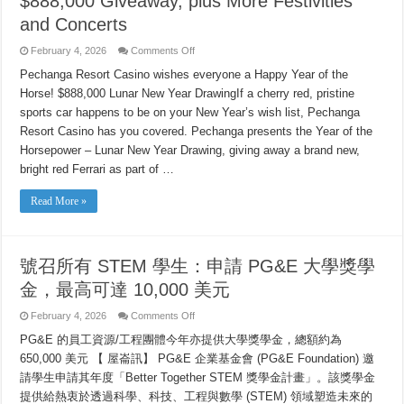
$888,000 Giveaway, plus More Festivities
and Concerts
on
February 4, 2026
Comments Off
Pechanga
Resort
Pechanga Resort Casino wishes everyone a Happy Year of the
Casino
Horse! $888,000 Lunar New Year DrawingIf a cherry red, pristine
Kicks
Lunar
sports car happens to be on your New Year’s wish list, Pechanga
New
Year
Resort Casino has you covered. Pechanga presents the Year of the
into
High
Horsepower – Lunar New Year Drawing, giving away a brand new,
Gear
bright red Ferrari as part of …
with
Ferrari
and
Read More »
$888,000
Giveaway,
plus
More
Festivities
and
號召所有 STEM 學生：申請 PG&E 大學獎學
Concerts
金，最高可達 10,000 美元
on
February 4, 2026
Comments Off
號
PG&E 的員工資源/工程團體今年亦提供大學獎學金，總額約為
召
所
650,000 美元 【 屋崙訊】 PG&E 企業基金會 (PG&E Foundation) 邀
有
請學生申請其年度「Better Together STEM 獎學金計畫」。該獎學金
STEM
學
提供給熱衷於透過科學、科技、工程與數學 (STEM) 領域塑造未來的