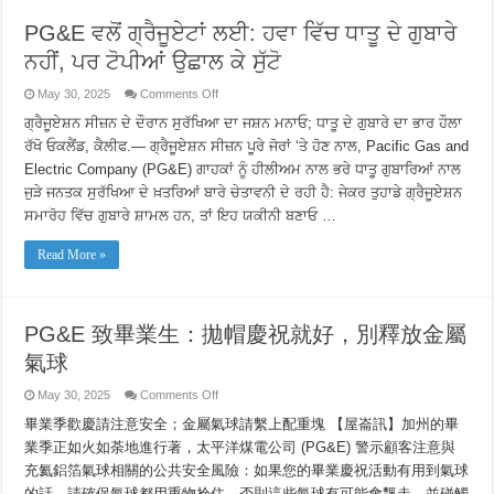
PG&E ਵਲੋਂ ਗ੍ਰੈਜੂਏਟਾਂ ਲਈ: ਹਵਾ ਵਿੱਚ ਧਾਤੂ ਦੇ ਗੁਬਾਰੇ
ਨਹੀਂ, ਪਰ ਟੋਪੀਆਂ ਉਛਾਲ ਕੇ ਸੁੱਟੋ
on
May 30, 2025
Comments Off
PG&E
ਵਲੋਂ
ਗ੍ਰੈਜੂਏਸ਼ਨ ਸੀਜ਼ਨ ਦੇ ਦੌਰਾਨ ਸੁਰੱਖਿਆ ਦਾ ਜਸ਼ਨ ਮਨਾਓ; ਧਾਤੂ ਦੇ ਗੁਬਾਰੇ ਦਾ ਭਾਰ ਹੌਲਾ
ਗ੍ਰੈਜੂਏਟਾਂ
ਰੱਖੋ ਓਕਲੈਂਡ, ਕੈਲੀਫ.— ਗ੍ਰੈਜੂਏਸ਼ਨ ਸੀਜ਼ਨ ਪੂਰੇ ਜੋਰਾਂ ‘ਤੇ ਹੋਣ ਨਾਲ, Pacific Gas and
ਲਈ:
ਹਵਾ
Electric Company (PG&E) ਗਾਹਕਾਂ ਨੂੰ ਹੀਲੀਅਮ ਨਾਲ ਭਰੇ ਧਾਤੂ ਗੁਬਾਰਿਆਂ ਨਾਲ
ਵਿੱਚ
ਜੁੜੇ ਜਨਤਕ ਸੁਰੱਖਿਆ ਦੇ ਖ਼ਤਰਿਆਂ ਬਾਰੇ ਚੇਤਾਵਨੀ ਦੇ ਰਹੀ ਹੈ: ਜੇਕਰ ਤੁਹਾਡੇ ਗ੍ਰੈਜੂਏਸ਼ਨ
ਧਾਤੂ
ਦੇ
ਸਮਾਰੋਹ ਵਿੱਚ ਗੁਬਾਰੇ ਸ਼ਾਮਲ ਹਨ, ਤਾਂ ਇਹ ਯਕੀਨੀ ਬਣਾਓ …
ਗੁਬਾਰੇ
ਨਹੀਂ,
ਪਰ
Read More »
ਟੋਪੀਆਂ
ਉਛਾਲ
ਕੇ
ਸੁੱਟੋ
PG&E 致畢業生：拋帽慶祝就好，別釋放金屬
氣球
on
May 30, 2025
Comments Off
PG&E
致
畢業季歡慶請注意安全；金屬氣球請繫上配重塊 【屋崙訊】加州的畢
畢
業季正如火如荼地進行著，太平洋煤電公司 (PG&E) 警示顧客注意與
業
充氦鋁箔氣球相關的公共安全風險：如果您的畢業慶祝活動有用到氣球
生：
拋
的話，請確保氣球都用重物拴住。否則這些氣球有可能會飄走，並碰觸