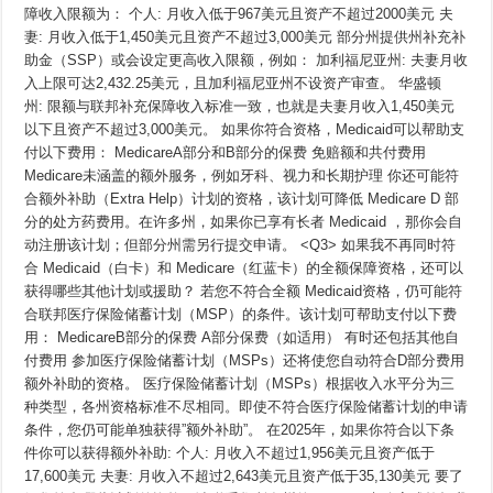
障收入限额为： 个人: 月收入低于967美元且资产不超过2000美元 夫
妻: 月收入低于1,450美元且资产不超过3,000美元 部分州提供州补充补
助金（SSP）或会设定更高收入限额，例如： 加利福尼亚州: 夫妻月收
入上限可达2,432.25美元，且加利福尼亚州不设资产审查。 华盛顿
州: 限额与联邦补充保障收入标准一致，也就是夫妻月收入1,450美元
以下且资产不超过3,000美元。 如果你符合资格，Medicaid可以帮助支
付以下费用： MedicareA部分和B部分的保费 免赔额和共付费用
Medicare未涵盖的额外服务，例如牙科、视力和长期护理 你还可能符
合额外补助（Extra Help）计划的资格，该计划可降低 Medicare D 部
分的处方药费用。在许多州，如果你已享有长者 Medicaid ，那你会自
动注册该计划；但部分州需另行提交申请。 <Q3> 如果我不再同时符
合 Medicaid（白卡）和 Medicare（红蓝卡）的全额保障资格，还可以
获得哪些其他计划或援助？ 若您不符合全额 Medicaid资格，仍可能符
合联邦医疗保险储蓄计划（MSP）的条件。该计划可帮助支付以下费
用： MedicareB部分的保费 A部分保费（如适用） 有时还包括其他自
付费用 参加医疗保险储蓄计划（MSPs）还将使您自动符合D部分费用
额外补助的资格。 医疗保险储蓄计划（MSPs）根据收入水平分为三
种类型，各州资格标准不尽相同。即使不符合医疗保险储蓄计划的申请
条件，您仍可能单独获得”额外补助”。 在2025年，如果你符合以下条
件你可以获得额外补助: 个人: 月收入不超过1,956美元且资产低于
17,600美元 夫妻: 月收入不超过2,643美元且资产低于35,130美元 要了