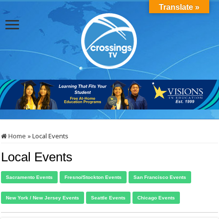
Translate »
Home
»
Local Events
Local Events
Sacramento Events
Fresno/Stockton Events
San Francisco Events
New York / New Jersey Events
Seattle Events
Chicago Events