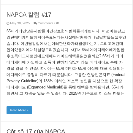
NAPCA 칼럼 #17
on
May 30, 2025
Comments Off
NAPCA
칼
65세가되면많은사람들이건강보험의변화를겪게됩니다. 어떤이는갖고
럼
있던메디케이드혜택이종료된다는사실에당황하거나답답함을느낄수있
#17
습니다. 이번달칼럼에서는이러한변화가왜발생하는지, 그리고어떤대
안이있을지에대해설명드리겠습니다. <Q1> 65세에메디케어에가입한
후소득이그대로인데도왜메디케이드혜택을잃었을까요? 65세가 되어
메디케어에 가입하고 소득이 변하지 않았더라도 메디케이드 수혜 자
격을 잃을 수 있습니다. 이는 65세 미만과 65세 이상에 대해 적용되는
메디케이드 규정이 다르기 때문입니다. 그동안 연방빈곤지표 (Federal
Poverty Guideline)의 138% 이하인 저소득 성인을 대상으로 한 확장
메디케이드 (Expanded Medicaid)를 통해 혜택을 받아왔다면, 65세가
되면서 그 자격을 잃을 수 있습니다. 2025년 기준으로 이 소득 한도는
…
Read More »
Cột số 17 của NAPCA