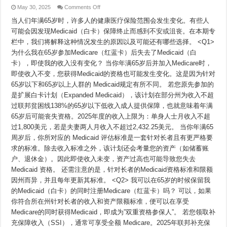
on
May 30, 2025
Comments Off
NAPCA
专
当人们年满65岁时，许多人的健康医疗保险范围会发生变化。有些人
栏
可能会因发现Medicaid（白卡）保障终止而感到不安或沮丧。在本期专
#17
栏中，我们将解释这种情况发生的原因以及可能还有哪些选择。 <Q1>
为什么我在65岁参加Medicare（红蓝卡）后失去了Medicaid（白
卡），即使我的收入没有变化？ 当你年满65岁后并加入Medicare时，
即使收入不变，您获得Medicaid的资格也可能发生变化。这是因为针对
65岁以下和65岁以上人群的 Medicaid规定有所不同。 若您原先参加的
是扩展白卡计划（Expanded Medicaid），该计划在部分州为收入不超
过联邦贫困线138%的65岁以下低收入成人提供保障，也就意味着年满
65岁后可能丧失资格。2025年度的收入上限为：单身人士月收入不超
过1,800美元，若是夫妻两人月收入不超过2,432.25美元。 当你年满65
周岁后，你所对应的 Medicaid 评估标准是一套针对长者且有更严格要
求的标准。除去收入标准之外，该计划还会考量您的资产（如储蓄账
户、退休金）。因此即使收入未变，资产过高也可能导致您失去
Medicaid 资格。 还需注意的是，针对长者的Medicaid资格标准和限额
因州而异，并且每年更新其标准。 <Q2> 我可以在65岁的时候保留我
的Medicaid（白卡）的同时注册Medicare（红蓝卡）吗？ 可以，如果
你符合所在州针对长者的收入和资产限额标准，便可以在享受
Medicare的同时获得Medicaid，即成为”双重资格参保人”。 若您领取补
充保障收入（SSI），通常可享受全额 Medicare。2025年联邦补充保