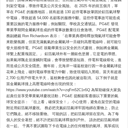
帽
到架空電線，導致停電及公共安全風險。 在 2025 年的前五個月，單
慶
祝
單在 PG&E 的服務地區，就有超過 130 起停電事故肇因於鋁箔氣球擊
就
中電線，導致超過 54,000 名顧客的服務中斷。這些停電事故可能造成
好，
重要設施的電力服務中斷，例如醫院、學校及交通號誌。PG&E 發現
別
釋
畢業季期間金屬氣球造成的停電事故數量往往會激增。 PG&E 配電業
放
務副總裁 Ron Richardson 表示：「在畢業典禮時釋放飛氣球可能會帶
金
屬
來歡樂氛圍，但當充滿氦氣的金屬氣球一旦碰到高壓電線時，就可能引
氣
發大規模停電。PG&E 鼓勵畢業生以安全的方式慶祝，例如將金屬氣
球
球繫上配重塊固定。」 鋁箔氣球外有一層銀色塗層，它是電的導體。
如果氣球飄走並接觸到電線，會導致變壓器短路、停電和電線熔化，進
而造成公共安全隱患。幾年前，北海岸一場返校遊行因一串金屬氣球從
花車上飛走，碰到電線導致電力中斷，致使現場陷入黑暗。當天有超過
2,700 位用戶停電大半天，返校舞會也因此被迫取消。 以下例子就是
當金屬氣球撞上高壓電線時會出現的情況：
https://www.youtube.com/watch?v=zqFm52C1n5Q 為幫助確保大家負
起責任並享受畢業氣球慶祝活動，PG&E 提醒顧客遵循以下重要的氣
球安全提示： 「往上看，確保安全！」 小心使用，避免在架空的電線
附近用鋁箔氣球慶祝。 務必把充氦鋁箔氣球牢固地綁在重物上，防止
它們飄走。絕不移除重物。 可能的話，把鋁箔氣球留在室內。為了每
個人的安全著想，絕不許把鋁箔氣球釋放到戶外。 請勿把鋁箔氣球綁
在一起。 千萬不要試圖取下卡在電線上的任何種類的氣球、風箏或玩