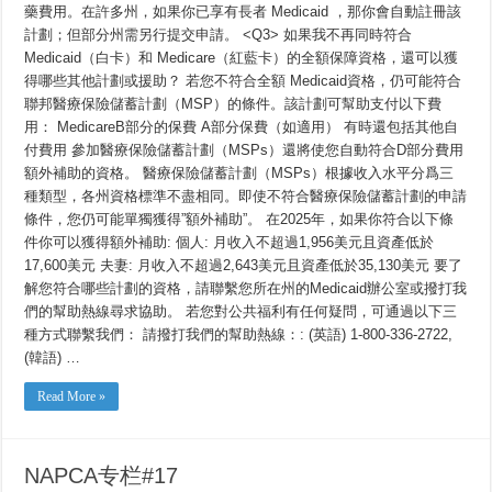
藥費用。在許多州，如果你已享有長者 Medicaid ，那你會自動註冊該
計劃；但部分州需另行提交申請。 <Q3> 如果我不再同時符合
Medicaid（白卡）和 Medicare（紅藍卡）的全額保障資格，還可以獲
得哪些其他計劃或援助？ 若您不符合全額 Medicaid資格，仍可能符合
聯邦醫療保險儲蓄計劃（MSP）的條件。該計劃可幫助支付以下費
用： MedicareB部分的保費 A部分保費（如適用） 有時還包括其他自
付費用 參加醫療保險儲蓄計劃（MSPs）還將使您自動符合D部分費用
額外補助的資格。 醫療保險儲蓄計劃（MSPs）根據收入水平分爲三
種類型，各州資格標準不盡相同。即使不符合醫療保險儲蓄計劃的申請
條件，您仍可能單獨獲得”額外補助”。 在2025年，如果你符合以下條
件你可以獲得額外補助: 個人: 月收入不超過1,956美元且資產低於
17,600美元 夫妻: 月收入不超過2,643美元且資產低於35,130美元 要了
解您符合哪些計劃的資格，請聯繫您所在州的Medicaid辦公室或撥打我
們的幫助熱線尋求協助。 若您對公共福利有任何疑問，可通過以下三
種方式聯繫我們： 請撥打我們的幫助熱線：: (英語) 1-800-336-2722,
(韓語) …
Read More »
NAPCA专栏#17