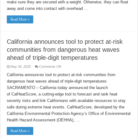
make sure they are secured with a weight. Otherwise, they can float
Balloons
away and come into contact with overhead …
Read More »
California announces tool to protect at-risk
communities from dangerous heat waves
ahead of triple-digit temperatures
on
May 30, 2025
Comments Off
California
announces
California announces tool to protect at-risk communities from
tool
dangerous heat waves ahead of triple-digit temperatures
to
protect
SACRAMENTO – California today announced the launch
at-
risk
of CalHeatScore, a cutting-edge tool to forecast and rank heat
communities
from
severity risks and link Californians with available resources to stay
dangerous
safe during extreme heat events. CalHeatScore, developed by the
heat
waves
California Environmental Protection Agency’s Office of Environmental
ahead
of
Health Hazard Assessment (OEHHA), …
triple-
digit
temperatures
Read More »