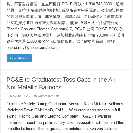
具。不要自行處理，並立即撥打 PG&E 專線：1-800-743-5000，通報
問題。 絕對不要靠近掉落到地上或懸吊在空中的電線。永遠假設掉落
的電線都有通電，而且非常危險。遠離現場，同時請他人也遠離現場，
並立刻撥打 911 通知警方與消防隊。 關於 PG&E 太平洋煤電公司
(Pacific Gas and Electric Company) 為 PG&E 公司 (NYSE:PCG) 的
子公司，供應天然氣與電力，為加州北部和中部面積 70,000 平方英哩
範圍內超過 1,600 萬名的人口提供服務。欲了解更多資訊，前往
pge.com 以及 pge.com/news。
Read More »
PG&E to Graduates: Toss Caps in the Air,
Not Metallic Balloons
on
May 30, 2025
Comments Off
PG&E
to
Celebrate Safely During Graduation Season; Keep Metallic Balloons
Graduates:
Weighted Down OAKLAND, Calif.— With graduation season in full
Toss
Caps
swing, Pacific Gas and Electric Company (PG&E) is warning
in
the
customers about the public safety risks associated with helium-filled
Air,
Not
metallic balloons: If your graduation celebration involves balloons,
Metallic