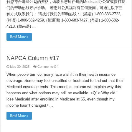
解您符合哪些计划的资格，请联系您所在州的Medicaid办公室或拨打我
们的帮助热线寻求协助。 若您对公共福利有任何疑问，可通过以下三
种方式联系我们： 请拨打我们的帮助热线：: (英语) 1-800-336-2722,
(韩语) 1-800-582-4259, (普通话) 1-800-683-7427, (粤语) 1-800-582-
4218, (越南语) …
Read More »
NAPCA Column #17
on
May 30, 2025
Comments Off
NAPCA
Column
When people turn 65, many face a shift in their health insurance
#17
coverage. Some may feel unsettled or frustrated to find out that their
Medicaid coverage ends. This month’s column will explain why this
happens and what options may still be available. <Q1> Why did I
lose Medicaid after enrolling in Medicare at 65, even though my
income hasn’t changed? …
Read More »