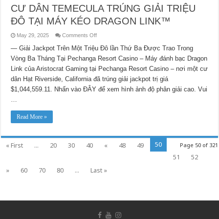
CƯ DÂN TEMECULA TRÚNG GIẢI TRIỆU
ĐÔ TẠI MÁY KÉO DRAGON LINK™
on
May 29, 2025
Comments Off
CƯ
DÂN
— Giải Jackpot Trên Một Triệu Đô lần Thứ Ba Được Trao Trong
TEMECULA
Vòng Ba Tháng Tại Pechanga Resort Casino – Máy đánh bạc Dragon
TRÚNG
GIẢI
Link của Aristocrat Gaming tại Pechanga Resort Casino – nơi một cư
TRIỆU
ĐÔ
dân Hạt Riverside, California đã trúng giải jackpot trị giá
TẠI
MÁY
$1,044,559.11. Nhấn vào ĐÂY để xem hình ảnh độ phân giải cao. Vui
KÉO
…
DRAGON
LINK™
Read More »
50
« First
...
20
30
40
«
48
49
Page 50 of 321
51
52
»
60
70
80
...
Last »