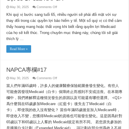
on
May 30, 2025
Comments Off
Cột
số
Khi quý vị bước sang tuổi 65, nhiều người sẽ phải đối mặt với sự
17
thay đổi trong các quyền lợi bảo hiểm y tế. Một số quý vị có thể cảm
của
NAPCA
thấy hoang mang hoặc thất vọng khi biết rằng quyền lợi Medicaid
của họ sẽ kết thúc. Trong chuyên mục tháng này, chúng tôi sẽ giải
thích lý …
Read More »
NAPCA專欄#17
on
May 30, 2025
Comments Off
NAPCA
專
當人們年滿65歲時，許多人的健康醫療保險範圍會發生變化。有些人
欄
可能會因發現Medicaid（白卡）保障終止而感到不安或沮喪。在本期專
#17
欄中，我們將解釋這種情況發生的原因以及可能還有哪些選擇。 <Q1>
爲什麼我在65歲參加Medicare（紅藍卡）後失去了Medicaid（白
卡），即使我的收入沒有變化？ 當你年滿65歲後並加入Medicare時，
即使收入不變，您獲得Medicaid的資格也可能發生變化。這是因爲針對
65歲以下和65歲以上人羣的 Medicaid規定有所不同。 若您原先參加的
是擴展白卡計劃（Expanded Medicaid），該計劃在部分州爲收入不超