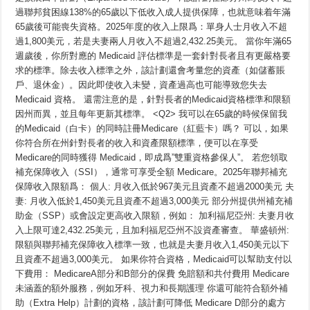
過聯邦貧困線138%的65歲以下低收入成人提供保障，也就意味着年滿
65歲後可能喪失資格。2025年度的收入上限爲：單身人士月收入不超
過1,800美元，若是夫妻兩人月收入不超過2,432.25美元。 當你年滿65
週歲後，你所對應的 Medicaid 評估標準是一套針對長者且有更嚴格要
求的標準。除去收入標準之外，該計劃還會考量您的資產（如儲蓄賬
戶、退休金）。因此即使收入未變，資產過高也可能導致您失去
Medicaid 資格。 還需注意的是，針對長者的Medicaid資格標準和限額
因州而異，並且每年更新其標準。 <Q2> 我可以在65歲的時候保留我
的Medicaid（白卡）的同時註冊Medicare（紅藍卡）嗎？ 可以，如果
你符合所在州針對長者的收入和資產限額標準，便可以在享受
Medicare的同時獲得 Medicaid，即成爲”雙重資格參保人”。 若您領取
補充保障收入（SSI），通常可享受全額 Medicare。2025年聯邦補充
保障收入限額爲： 個人: 月收入低於967美元且資產不超過2000美元 夫
妻: 月收入低於1,450美元且資產不超過3,000美元 部分州提供州補充補
助金（SSP）或會設定更高收入限額，例如： 加利福尼亞州: 夫妻月收
入上限可達2,432.25美元，且加利福尼亞州不設資產審查。 華盛頓州:
限額與聯邦補充保障收入標準一致，也就是夫妻月收入1,450美元以下
且資產不超過3,000美元。 如果你符合資格，Medicaid可以幫助支付以
下費用： MedicareA部分和B部分的保費 免賠額和共付費用 Medicare
未涵蓋的額外服務，例如牙科、視力和長期護理 你還可能符合額外補
助（Extra Help）計劃的資格，該計劃可降低 Medicare D部分的處方