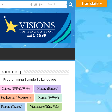
Translate »
acy
gramming
Programming Sample By Language
Chinese (普通话/粤语)
Hmong (Hmoob)
South Asian (हिंदी/ਪੰਜਾਬੀ)
Korean (한국인)
Filipino (Tagalog)
Vietnamese (Tiếng Việt)