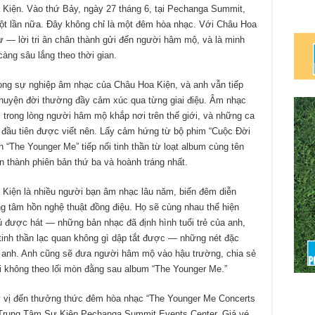
 Kiện. Vào thứ Bảy, ngày 27 tháng 6, tại Pechanga Summit,
t lần nữa. Đây không chỉ là một đêm hòa nhạc. Với Châu Hoa
tư — lời tri ân chân thành gửi đến người hâm mộ, và là minh
àng sâu lắng theo thời gian.
ng sự nghiệp âm nhạc của Châu Hoa Kiện, và anh vẫn tiếp
uyện đời thường đầy cảm xúc qua từng giai điệu. Âm nhạc
 trong lòng người hâm mộ khắp nơi trên thế giới, và những ca
ầu tiên được viết nên. Lấy cảm hứng từ bộ phim “Cuộc Đời
 “The Younger Me” tiếp nối tinh thần từ loạt album cùng tên
 thành phiên bản thứ ba và hoành tráng nhất.
 Kiện là nhiều người bạn âm nhạc lâu năm, biến đêm diễn
g tâm hồn nghệ thuật đồng điệu. Họ sẽ cùng nhau thể hiện
 được hát — những bản nhạc đã định hình tuổi trẻ của anh,
tinh thần lạc quan không gì dập tắt được — những nét đặc
 anh. Anh cũng sẽ đưa người hâm mộ vào hậu trường, chia sẻ
hi không theo lối mòn đằng sau album “The Younger Me.”
ý vị đến thưởng thức đêm hòa nhạc “The Younger Me Concerts
 Trung Tâm Sự Kiện Pechanga Summit Events Center. Giá vé