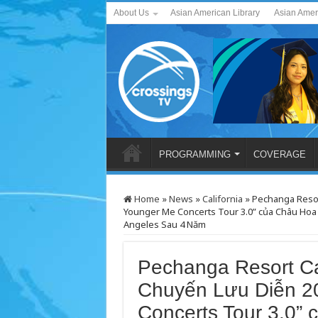
About Us
Asian American Library
Asian Amer
PROGRAMMING
COVERAGE
Home
»
News
»
California
»
Pechanga Resor
Younger Me Concerts Tour 3.0” của Châu Ho
Angeles Sau 4 Năm
Pechanga Resort Ca
Chuyến Lưu Diễn 2
Concerts Tour 3.0”