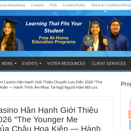
ican Advertising
Careers
PSA
Contest Rules
Terms & Conditions/Priv
NEWS
EVENTS
VOTER RESOURCES
CLIENT SERVICES
t Casino Hân Hạnh Giới Thiệu Chuyến Lưu Diễn 2026 “The
Pro
a Kiện — Hành Trình Âm Nhạc Tái Ngộ Người Hâm Mộ Los
sino Hân Hạnh Giới Thiệu
026 “The Younger Me
 của Châu Hoa Kiện — Hành