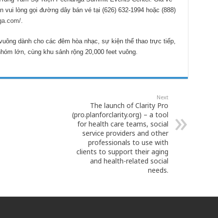
in vui lòng gọi đường dây bán vé tại (626) 632-1994 hoặc (888)
ga.com/
.
vuông dành cho các đêm hòa nhạc, sự kiện thể thao trực tiếp,
nhóm lớn, cùng khu sảnh rộng 20,000 feet vuông.
Next
The launch of Clarity Pro
(pro.planforclarity.org) – a tool
for health care teams, social
service providers and other
professionals to use with
clients to support their aging
and health-related social
needs.