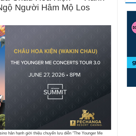
 Ngộ Người Hâm Mộ Los
no hân hạnh giới thiệu chuyến lưu diễn “The Younger Me