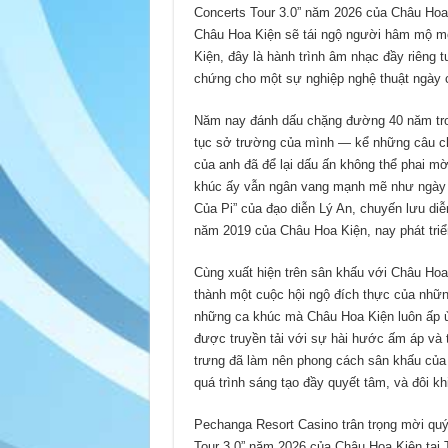
Concerts Tour 3.0” năm 2026 của Châu Hoa
Châu Hoa Kiện sẽ tái ngộ người hâm mộ mộ
Kiện, đây là hành trình âm nhạc đầy riêng 
chứng cho một sự nghiệp nghệ thuật ngày c
Năm nay đánh dấu chặng đường 40 năm tro
tục sở trường của mình — kể những câu ch
của anh đã để lại dấu ấn không thể phai mờ
khúc ấy vẫn ngân vang mạnh mẽ như ngày đ
Của Pi” của đạo diễn Lý An, chuyến lưu diễn
năm 2019 của Châu Hoa Kiện, nay phát triển
Cùng xuất hiện trên sân khấu với Châu Hoa
thành một cuộc hội ngộ đích thực của nhữn
những ca khúc mà Châu Hoa Kiện luôn ấp ủ
được truyền tải với sự hài hước ấm áp và 
trưng đã làm nên phong cách sân khấu của
quá trình sáng tạo đầy quyết tâm, và đôi k
Pechanga Resort Casino trân trọng mời qu
Tour 3.0” năm 2026 của Châu Hoa Kiện tại