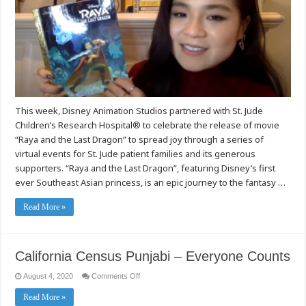
as
Last
Election
Dragon
Workers
with
Walt
Disney
Animation
Studios
and
Stu.
Jude
Childen’s
Hospital
This week, Disney Animation Studios partnered with St. Jude
Children’s Research Hospital® to celebrate the release of movie
“Raya and the Last Dragon” to spread joy through a series of
virtual events for St. Jude patient families and its generous
supporters. “Raya and the Last Dragon”, featuring Disney’s first
ever Southeast Asian princess, is an epic journey to the fantasy …
Read More »
California Census Punjabi – Everyone Counts
on
August 4, 2020
Comments Off
California
Census
Read More »
Punjabi