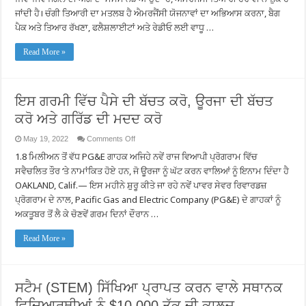
ਲਈ
ਜਾਂਦੀ ਹੈ। ਚੰਗੀ ਤਿਆਰੀ ਦਾ ਮਤਲਬ ਹੈ ਐਮਰਜੈਂਸੀ ਯੋਜਨਾਵਾਂ ਦਾ ਅਭਿਆਸ ਕਰਨਾ, ਬੈਗ
ਤਿਆਰੀ:
ਬੈਟਰੀ
ਪੈਕ ਅਤੇ ਤਿਆਰ ਰੱਖਣਾ, ਫਲੈਸ਼ਲਾਈਟਾਂ ਅਤੇ ਰੇਡੀਓ ਲਈ ਵਾਧੂ …
ਅਤੇ
ਜਨਰੇਟਰ
ਸੰਬੰਧੀ
Read More »
ਛੋਟ,
211
ਦੇ
ਨਾਲ
ਸਥਾਨਕ
ਇਸ ਗਰਮੀ ਵਿੱਚ ਪੈਸੇ ਦੀ ਬੱਚਤ ਕਰੋ, ਊਰਜਾ ਦੀ ਬੱਚਤ
ਸਰੋਤਾਂ
ਨੂੰ
ਕਰੋ ਅਤੇ ਗਰਿੱਡ ਦੀ ਮਦਦ ਕਰੋ
ਲੱਭਣਾ
ਅਤੇ
ਪਹੁੰਚ
on
May 19, 2022
Comments Off
ਅਤੇ
ਇਸ
1.8 ਮਿਲੀਅਨ ਤੋਂ ਵੱਧ PG&E ਗਾਹਕ ਅਜਿਹੇ ਨਵੇਂ ਰਾਜ ਵਿਆਪੀ ਪ੍ਰੋਗਰਾਮ ਵਿੱਚ
ਕਾਰਜਸ਼ੀਲ
ਗਰਮੀ
ਲੋੜਾਂ
ਵਿੱਚ
ਸਵੈਚਲਿਤ ਤੌਰ ‘ਤੇ ਨਾਮਾਂਕਿਤ ਹੋਏ ਹਨ, ਜੋ ਊਰਜਾ ਨੂੰ ਘੱਟ ਕਰਨ ਵਾਲਿਆਂ ਨੂੰ ਇਨਾਮ ਦਿੰਦਾ ਹੈ
ਵਾਲੇ
ਪੈਸੇ
ਗਾਹਕਾਂ
ਦੀ
OAKLAND, Calif.— ਇਸ ਮਹੀਨੇ ਸ਼ੁਰੂ ਕੀਤੇ ਜਾ ਰਹੇ ਨਵੇਂ ਪਾਵਰ ਸੇਵਰ ਰਿਵਾਰਡਜ਼
ਦਾ
ਬੱਚਤ
ਪ੍ਰੋਗਰਾਮ ਦੇ ਨਾਲ, Pacific Gas and Electric Company (PG&E) ਦੇ ਗਾਹਕਾਂ ਨੂੰ
ਸਮਰਥਨ
ਕਰੋ,
ਕਰਨਾ
ਊਰਜਾ
ਅਕਤੂਬਰ ਤੋਂ ਲੈ ਕੇ ਚੋਣਵੇਂ ਗਰਮ ਦਿਨਾਂ ਦੌਰਾਨ …
ਦੀ
ਬੱਚਤ
ਕਰੋ
Read More »
ਅਤੇ
ਗਰਿੱਡ
ਦੀ
ਮਦਦ
ਕਰੋ
ਸਟੈਮ (STEM) ਸਿੱਖਿਆ ਪ੍ਰਾਪਤ ਕਰਨ ਵਾਲੇ ਸਥਾਨਕ
ਵਿਦਿਆਰਥੀਆਂ ਨੂੰ $10,000 ਤੱਕ ਦੀ ਕਾਲਜ