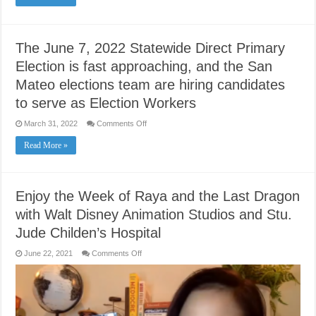
The June 7, 2022 Statewide Direct Primary
Election is fast approaching, and the San
Mateo elections team are hiring candidates
to serve as Election Workers
on
March 31, 2022
Comments Off
The
June
Read More »
7,
2022
Statewide
Direct
Primary
Election
Enjoy the Week of Raya and the Last Dragon
is
fast
with Walt Disney Animation Studios and Stu.
approaching,
and
Jude Childen’s Hospital
the
San
Mateo
on
June 22, 2021
Comments Off
elections
Enjoy
team
the
are
Week
hiring
of
candidates
Raya
to
and
serve
the