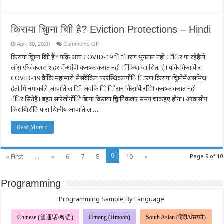
–
Everyone
Counts
किराया चुिाना बािी है? Eviction Protections – Hindi
on
April 30, 2020
Comments Off
किराया
किराया चुिाना बािी है? यकि आप COVID-19 िे िारण भुगतान नही ींिर पा रहेहैंतो
चुिाना
बािी
लॉस एीं जेकलस शहर मेंआपिो कनष्काकसत नही ींकिया जा सिता है। यकि किरायेिार
है?
Eviction
COVID-19 वैकिि महामारी सेसींबींकित पररस्थिकतयोींिे िारण किराया चुिानेमेंअसमिथ
Protections
हैतो मिानमाकलि आपातिाल िी अवकि िे िौरान किरायेिारोींिो कनष्काकसत नही
–
Hindi
ींिर सितेहैं। बहुत सारेलोगोींिो बिाया किराया चुिानेिेकलए समय चाकहए होगा। आवासीय
किरायेिारोींिे पास थिानीय आपातिाल …
Read More »
9
« First
...
«
6
7
8
10
»
Page 9 of 10
Programming
Programming Sample By Language
Chinese (普通话/粤语)
Hmong (Hmoob)
South Asian (हिंदी/ਪੰਜਾਬੀ)