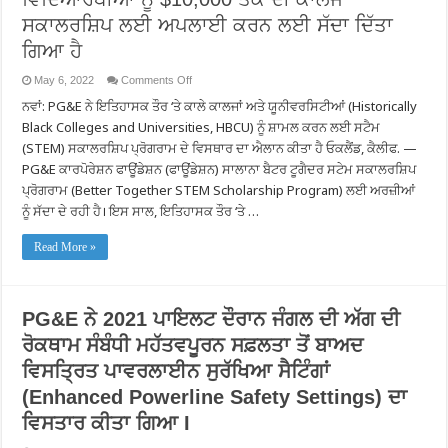
ਸਕਾਲਰਸ਼ਿਪ ਲਈ ਅਪਲਾਈ ਕਰਨ ਲਈ ਸੱਦਾ ਦਿੱਤਾ
ਗਿਆ ਹੈ
on
May 6, 2022
Comments Off
ਸਟੈਮ
ਨਵਾਂ: PG&E ਨੇ ਇਤਿਹਾਸਕ ਤੌਰ ‘ਤੇ ਕਾਲੇ ਕਾਲਜਾਂ ਅਤੇ ਯੂਨੀਵਰਸਿਟੀਆਂ (Historically
(STEM)
ਸਿੱਖਿਆ
Black Colleges and Universities, HBCU) ਨੂੰ ਸ਼ਾਮਲ ਕਰਨ ਲਈ ਸਟੈਮ
ਪ੍ਰਾਪਤ
ਕਰਨ
(STEM) ਸਕਾਲਰਸ਼ਿਪ ਪ੍ਰੋਗਰਾਮ ਦੇ ਵਿਸਥਾਰ ਦਾ ਐਲਾਨ ਕੀਤਾ ਹੈ ਓਕਲੈਂਡ, ਕੈਲੀਫ. —
ਵਾਲੇ
PG&E ਕਾਰਪੋਰੇਸ਼ਨ ਫਾਊਂਡੇਸ਼ਨ (ਫਾਊਂਡੇਸ਼ਨ) ਸਾਲਾਨਾ ਬੈਟਰ ਟੂਗੈਦਰ ਸਟੇਮ ਸਕਾਲਰਸ਼ਿਪ
ਸਥਾਨਕ
ਵਿਦਿਆਰਥੀਆਂ
ਪ੍ਰੋਗਰਾਮ (Better Together STEM Scholarship Program) ਲਈ ਅਰਜ਼ੀਆਂ
ਨੂੰ
$10,000
ਨੂੰ ਸੱਦਾ ਦੇ ਰਹੀ ਹੈ। ਇਸ ਸਾਲ, ਇਤਿਹਾਸਕ ਤੌਰ ‘ਤੇ …
ਤੱਕ
ਦੀ
ਕਾਲਜ
Read More »
ਸਕਾਲਰਸ਼ਿਪ
ਲਈ
ਅਪਲਾਈ
ਕਰਨ
ਲਈ
PG&E ਨੇ 2021 ਪਾਇਲਟ ਦੌਰਾਨ ਜੰਗਲ ਦੀ ਅੱਗ ਦੀ
ਸੱਦਾ
ਦਿੱਤਾ
ਰੋਕਥਾਮ ਸੰਬੰਧੀ ਮਹੱਤਵਪੂਰਨ ਸਫ਼ਲਤਾ ਤੋਂ ਬਾਅਦ
ਗਿਆ
ਹੈ
ਵਿਸਤ੍ਰਿਤ ਪਾਵਰਲਾਈਨ ਸੁਰੱਖਿਆ ਸੈਟਿੰਗਾਂ
(Enhanced Powerline Safety Settings) ਦਾ
ਵਿਸਤਾਰ ਕੀਤਾ ਗਿਆ I