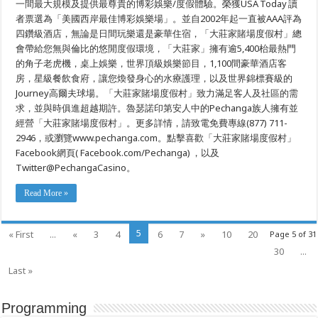
一間最大規模及提供最尊貴的博彩娛樂/度假體驗。榮獲USA Today 讀
者票選為「美國西岸最佳博彩娛樂場」。並自2002年起一直被AAA評為
四鑽級酒店，無論是日間玩樂還是豪華住宿，「大莊家賭場度假村」總
會帶給您無與倫比的悠閒度假環境，「大莊家」擁有逾5,400枱最熱門
的角子老虎機，桌上娛樂，世界頂級娛樂節目，1,100間豪華酒店客
房，星級餐飲食府，讓您煥發身心的水療護理，以及世界錦標賽級的
Journey高爾夫球場。「大莊家賭場度假村」致力滿足客人及社區的需
求，並與時俱進超越期許。魯瑟諾印第安人中的Pechanga族人擁有並
經營「大莊家賭場度假村」。更多詳情，請致電免費專線(877) 711-
2946，或瀏覽www.pechanga.com。點擊喜歡「大莊家賭場度假村」
Facebook網頁( Facebook.com/Pechanga) ，以及
Twitter@PechangaCasino。
Read More »
5
« First
...
«
3
4
6
7
»
10
20
Page 5 of 31
30
...
Last »
Programming