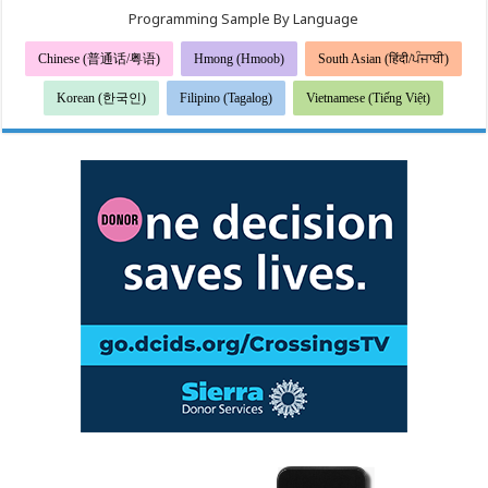
Programming Sample By Language
Chinese (普通话/粤语)
Hmong (Hmoob)
South Asian (हिंदी/ਪੰਜਾਬੀ)
Korean (한국인)
Filipino (Tagalog)
Vietnamese (Tiếng Việt)