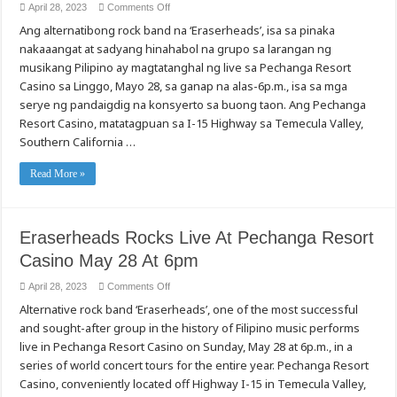
on
April 28, 2023
Comments Off
Eraserheads
Ang alternatibong rock band na ‘Eraserheads’, isa sa pinaka
Rocks
Live
nakaaangat at sadyang hinahabol na grupo sa larangan ng
Sa
Pechanga
musikang Pilipino ay magtatanghal ng live sa Pechanga Resort
Resort
Casino
Casino sa Linggo, Mayo 28, sa ganap na alas-6p.m., isa sa mga
Mayo
serye ng pandaigdig na konsyerto sa buong taon. Ang Pechanga
28
6pm
Resort Casino, matatagpuan sa I-15 Highway sa Temecula Valley,
Southern California …
Read More »
Eraserheads Rocks Live At Pechanga Resort
Casino May 28 At 6pm
on
April 28, 2023
Comments Off
Eraserheads
Alternative rock band ‘Eraserheads’, one of the most successful
Rocks
Live
and sought-after group in the history of Filipino music performs
At
Pechanga
live in Pechanga Resort Casino on Sunday, May 28 at 6p.m., in a
Resort
Casino
series of world concert tours for the entire year. Pechanga Resort
May
Casino, conveniently located off Highway I-15 in Temecula Valley,
28
At