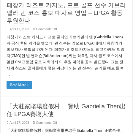
페창가 리조트 카지노, 프로 골프 선수 가브리
엘라 덴 코스 홍보 대사로 영입 – LPGA 활동
후원한다
on
April 17, 2023
Comments Off
페
페창가 리조트 카지노가 프로 골퍼인 가브리엘라 덴 (Gabriella Then)
창
가
과 공식 후원 계약을 맺었다. 덴 선수는 앞으로 LPGA 내에서 페창가의
리
홍보 대사 역할을 하게 된다. 페창가 리조트 카지노의 최고 마케팅 책임
조
자(CMO)인 빌 앤더슨(Bill Anderson)씨는 화요일 자사 골프 코스에서
트
카
열린 CM 프로암 골프 대회에서 이 후원 계약을 공식 발표했다. 그는 전
지
세계 청소년 골퍼들에게 좋은 귀감이 되는 덴 선수의 끈기를 예로 들며
노,
프
…
로
골
Read More »
프
선
수
가
브
「大莊家賭場度假村」 贊助 Gabriella Then出
리
任 LPGA賽塲大使
엘
라
덴
on
April 17, 2023
Comments Off
코
「大
「大莊家賭場度假村」與職業高爾夫球手 Gabriella Then 正式合作，
스
莊