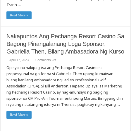
Với
Tranh …
Gabriella
Then
Trong
Read More »
Danh
Hiệu
Bảo
Trợ
Lpga,
Rồi
Nakapuntos Ang Pechanga Resort Casino Sa
Đại
Sứ
Bagong Pinangalanang Lpga Sponsor,
Sân
Golf
Gabriella Then, Bilang Ambasadora Ng Kurso
on
April 17, 2023
Comments Off
Nakapuntos
Opisyal na nakipag-isa ang Pechanga Resort Casino sa
Ang
Pechanga
propesyunal na golfer na si Gabriella Then upang kumatwan
Resort
Casino
bilang kanilang Ambasadora ng Ladies Professional Golf
Sa
Bagong
Association (LPGA). Si Bill Anderson, Hepeng Opisyal sa Marketing
Pinangalanang
ng Pechanga Resort Casino, ay nag-anunsiyo ng pagiging
Lpga
Sponsor,
isponsor sa CM Pro-Am Tournament noong Martes. Binigyang diin
Gabriella
Then,
niya ang natatanging istorya ni Then, sa pagtukoy ng kanyang …
Bilang
Ambasadora
Ng
Read More »
Kurso