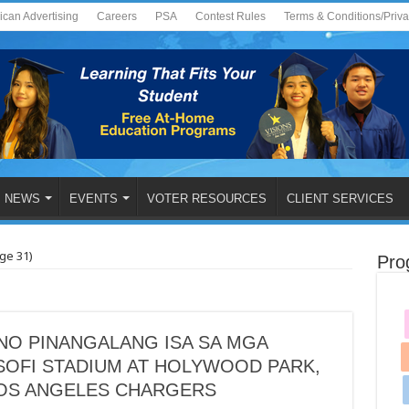
ican Advertising
Careers
PSA
Contest Rules
Terms & Conditions/Priv
NEWS
EVENTS
VOTER RESOURCES
CLIENT SERVICES
ge 31)
Pro
NO PINANGALANG ISA SA MGA
OFI STADIUM AT HOLYWOOD PARK,
LOS ANGELES CHARGERS