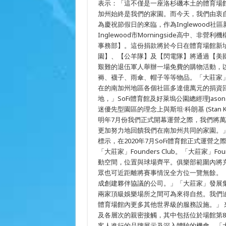
表示：「這不僅是一座洛杉磯本土的體育場
【SOFI
體
加州始終是我們的家園。而今天，我們由衷
育
為慶祝節假日的來臨，作為Inglewood社區新
館】
及
Inglewood市Morningside高中、
【好
事務部】。這份捐款將於今日在體育場館新址
萊
園】、【公羊隊】及【閃電隊】將通過【美
塢
公
艱難的退伍軍人舉辦一場免費的購物活動，
園】、
褥、襪子、雨傘、帽子等等物品。「大莊家」為
【洛
杉
在的南加州地區各個社區多達億萬元的捐資
磯
地，」SoFi體育館及好萊塢公園總經理Jas
公
迷優先型園區的理念上與斯坦·科朗基 (Stan
羊
隊】
明年7月份我們正式開幕運營之際，我們將
及
更加努力地回饋我們在南加州共同的家園。
【洛
杉
標示，在2020年7月SoFi體育館正式運
磯
「大莊家」Founders Club。「大莊家」F
閃
動空間，位置與球場齊平。俱樂部範圍內將
電
隊】
眾也可近距離將賽事情況全方位一覽無餘。 
官
成創建夥伴協議的公司。」「大莊家」發展集團
方
創
兩家頂級娛樂場所之間可為來得自然。我們迫切期
始
體育場館內更多其他世界級的服務設施。」 
合
及各層次的親密接觸，其中包括位於場館第8層
作
夥
客人進行的品牌展示及深入體驗的機會。「