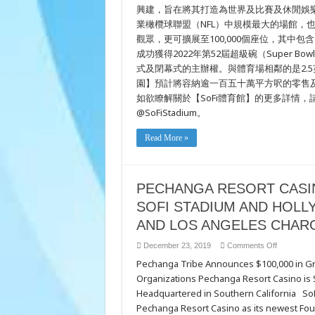
興建，旨在將其打造為世界及比賽及休閒娛樂
業橄欖球聯盟（NFL）中規模最大的場館，也
觀眾，更可擴展至100,000個座位，其中包含
成功獲得2022年第52屆超級碗（Super Bo
式及閉幕式的主辦權。與體育場相鄰的是2.5
園】預計將容納逾一百五十萬平方呎的零售及辦
如欲瞭解關於【SoFi體育館】的更多詳情，請瀏覽www.
@SoFiStadium。
Read More »
PECHANGA RESORT CASI
SOFI STADIUM AND HOLL
AND LOS ANGELES CHAR
on
December 23, 2019
Comments Off
PECHANG
Pechanga Tribe Announces $100,000 in Gr
RESORT
CASINO
Organizations Pechanga Resort Casino is 
NAMED
FOUNDIN
Headquartered in Southern California SoF
PARTNER
OF
Pechanga Resort Casino as its newest Fou
SOFI