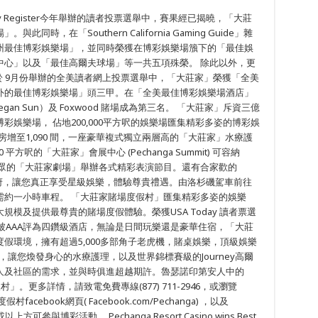
ge County Register今年舉辦的讀者投票選舉中，賽果經已揭曉，「大莊
，在「Southern California Gaming Guide」雜
州最佳博彩娛樂場」，並同時榮獲在博彩娛樂場籏下的「最佳娛
中心」以及「最佳高爾夫球場」等一共五項殊榮。 除此以外，更
t.com 於 9月份舉辦的全美讀者網上投票選舉中，「大莊家」榮獲「全美
外的最佳博彩娛樂場」頭三甲。在「全美最佳博彩娛樂場酒店」
an Sun）及 Foxwood 賭場成為第三名。 「大莊家」斥資三億
娛樂場， 佔地200,000平方呎的娛樂場匯集精彩多姿的博彩娛
房增至1,090 間，一座豪華複式獨立兩層高的「大莊家」水療護
方呎的「大莊家」會展中心 (Pechanga Summit) 可容納
位現場觀眾的「大莊家劇場」舉辦各式精彩表演節目。還有合家歡的
飲食府，讓您真正享受星級娛樂，體驗尊貴禮遇。由洛杉磯駕車前往
需約一小時車程。 「大莊家賭場度假村」匯集精彩多姿的娛樂
模及提供最尊貴的賭場度假體驗。榮獲USA Today 讀者票選
直被AAA評為四鑽級酒店，無論是日間玩樂還是豪華住宿，「大莊
假環境，擁有超過5,000多部角子老虎機，賭桌娛樂，頂級娛樂
，讓您煥發身心的水療護理，以及世界錦標賽級的Journey高爾
人及社區的需求，並與時俱進超越期許。魯瑟諾印第安人中的
」。更多詳情，請致電免費專線(877) 711-2946，或瀏覽
facebook網頁( Facebook.com/Pechanga) ，以及
以上方可參與博彩活動。 Pechanga Resort Casino wins Best