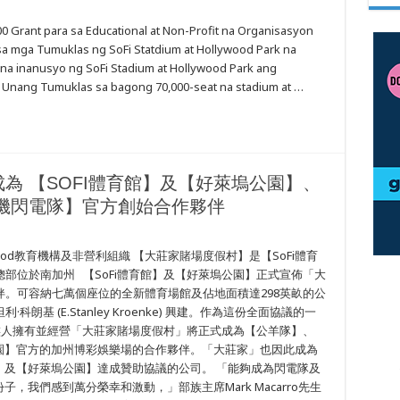
A
 Grant para sa Educational at Non-Profit na Organisasyon
a mga Tumuklas ng SoFi Statdium at Hollywood Park na
LANG
 na inanusyo ng SoFi Stadium at Hollywood Park ang
a Unang Tumuklas sa bagong 70,000-seat na stadium at …
LAS
OD
為 【SOFI體育館】及【好萊塢公園】、
磯閃電隊】官方創始合作夥伴
S
glewood教育機構及非營利組織 【大莊家賭場度假村】是【SoFi體育
部位於南加州 【SoFi體育館】及【好萊塢公園】正式宣佈「大
。可容納七萬個座位的全新體育場館及佔地面積達298英畝的公
基 (E.Stanley Kroenke) 興建。作為這份全面協議的一
ga族人擁有並經營「大莊家賭場度假村」將正式成為【公羊隊】、
公園】官方的加州博彩娛樂場的合作夥伴。「大莊家」也因此成為
館】及【好萊塢公園】達成贊助協議的公司。 「能夠成為閃電隊及
子，我們感到萬分榮幸和激動，」部族主席Mark Macarro先生