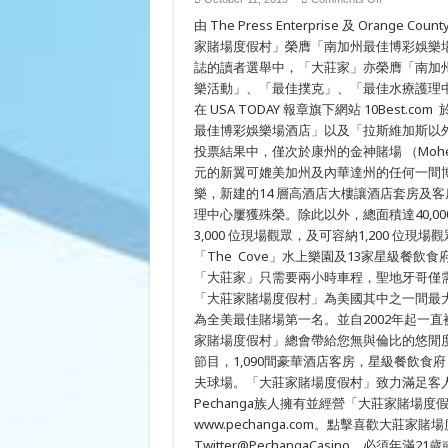
「大
由 The Press Enterprise 及 Oran
莊
家
家賭場度假村」榮膺「南加州最佳博彩娛樂場」。與此同時
賭
誌的讀者選舉中，「大莊家」亦榮膺「南加
場
樂活動」、「最佳撲克」、「最佳水療護理
度
假
在 USA TODAY 報章旗下網站 10Bes
村」
最佳博彩娛樂場酒店」以及「拉斯維加斯以
榮
膺
投票結果中，僅次於康州的金神賭場 （Moheg
「南
元的新翼可媲美加州及內華達州的任何一間博彩
加
樂，新建的14 層高酒店大樓讓酒店套房及客
州
最
理中心屢獲殊榮。除此以外，總面積達40,000 平
佳
3,000 位現場觀眾，及可容納1,200 
博
彩
「The Cove」水上樂園及13家星級餐
娛
「大莊家」只需要兩小時車程，聖地牙哥僅
樂
「大莊家賭場度假村」為美國其中之一間最大規
場」
以
為全美最佳賭場第一名。並自2002年起一
及
家賭場度假村」總會帶給您無與倫比的悠閒度
多
項
節目，1,090間豪華酒店客房，星級餐飲食府
殊
夫球場。「大莊家賭場度假村」致力滿足客
榮
Pechanga族人擁有並經營「大莊家賭場度假村
www.pechanga.com。點擊喜歡大莊家賭場度假村
Twitter@PechangaCasino。必須年滿21歲或