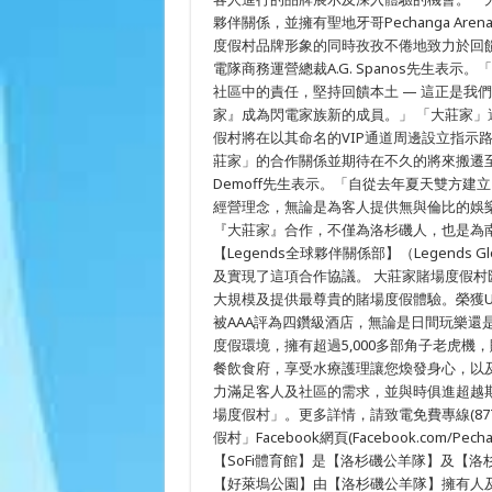
伴
夥伴關係，並擁有聖地牙哥Pechanga A
度假村品牌形象的同時孜孜不倦地致力於回
電隊商務運營總裁A.G. Spanos先生
社區中的責任，堅持回饋本土 — 這正是我
家』成為閃電家族新的成員。」 「大莊家」
假村將在以其命名的VIP通道周邊設立指示
莊家」的合作關係並期待在不久的將來搬遷至S
Demoff先生表示。「自從去年夏天雙方
經營理念，無論是為客人提供無與倫比的娛
『大莊家』合作，不僅為洛杉磯人，也是為
【Legends全球夥伴關係部】（Legends Glo
及實現了這項合作協議。 大莊家賭場度假村
大規模及提供最尊貴的賭場度假體驗。榮獲USA
被AAA評為四鑽級酒店，無論是日間玩樂還
度假環境，擁有超過5,000多部角子老虎機，
餐飲食府，享受水療護理讓您煥發身心，以及
力滿足客人及社區的需求，並與時俱進超越期
場度假村」。更多詳情，請致電免費專線(877) 
假村」Facebook網頁(Facebook.com/Pech
【SoFi體育館】是【洛杉磯公羊隊】及【洛
【好萊塢公園】由【洛杉磯公羊隊】擁有人及主席斯坦利·