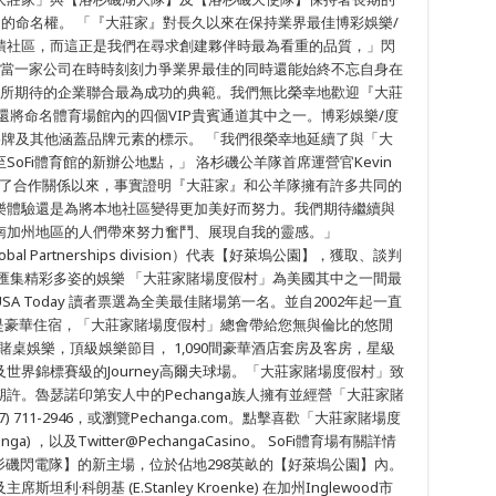
rena的命名權。 「『大莊家』對長久以來在保持業界最佳博彩娛樂/
饋社區，而這正是我們在尋求創建夥伴時最為看重的品質，」閃
表示。「當一家公司在時時刻刻力爭業界最佳的同時還能始終不忘自身在
們所期待的企業聯合最為成功的典範。我們無比榮幸地歡迎『大莊
還將命名體育場館內的四個VIP貴賓通道其中之一。博彩娛樂/度
路牌及其他涵蓋品牌元素的標示。 「我們很榮幸地延續了與「大
oFi體育館的新辦公地點，」 洛杉磯公羊隊首席運營官Kevin
建立了合作關係以來，事實證明『大莊家』和公羊隊擁有許多共同的
樂體驗還是為將本地社區變得更加美好而努力。我們期待繼續與
南加州地區的人們帶來努力奮鬥、展現自我的靈感。」
bal Partnerships division）代表【好萊塢公園】，獲取、談判
匯集精彩多姿的娛樂 「大莊家賭場度假村」為美國其中之一間最
 Today 讀者票選為全美最佳賭場第一名。並自2002年起一直
是豪華住宿，「大莊家賭場度假村」總會帶給您無與倫比的悠閒
賭桌娛樂，頂級娛樂節目， 1,090間豪華酒店套房及客房，星級
世界錦標賽級的Journey高爾夫球場。「大莊家賭場度假村」致
許。魯瑟諾印第安人中的Pechanga族人擁有並經營「大莊家賭
711-2946，或瀏覽Pechanga.com。點擊喜歡「大莊家賭場度
anga) ，以及Twitter@PechangaCasino。 SoFi體育場有關詳情
杉磯閃電隊】的新主場，位於佔地298英畝的【好萊塢公園】內。
科朗基 (E.Stanley Kroenke) 在加州Inglewood市