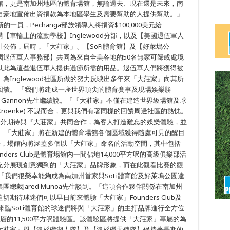
館，更是南加州地區的體育場館，無論過去、現在還是未來，南
自豪地宣佈出資捐款為本地區學生及需要幫助的人提供幫助。」
的一員，Pechanga部族領導人將捐資$100,000美元給
非營利機構【車輪上的流動學校】Inglewood分部，以及【美國退伍軍人
公佈，屆時，「大莊家」、【SoFi體育館】及【好萊塢公
國退伍軍人事務部】共同為來自全美各地的50名無家可歸或處境
以此為這些退伍軍人提供過節所需的用品。退伍軍人們將獲得被
Inglewood社區所做的努力反映出多年來「大莊家」向其所
回饋。 「我們將建成一座世界頂尖的體育賽事及現場娛樂勝
on Gannon先生繼續說。「『大莊家』不僅在建造世界級場館及球
 Kroenke) 不謀而合，更與我們有著同樣的回饋周邊社區的熱忱。
萬分期待與『大莊家』共同合作，為客人打造難忘的娛樂體驗，並
」 「大莊家」將在新建的體育場館各個區域獲得隨處可見的醒目
營之際，場館內將涵蓋多個以「大莊家」命名的活動空間，其中包括
ounders Club是體育場館內一間佔地14,000平方呎的高級俱樂部活
充分展現創意獨到的「大莊家」品牌形象，而在此觀看比賽的觀
「我們很榮幸能夠成為南加州首家與SoFi體育館及好萊塢公園達
總裁Jared Munoa先生談到。「這項合作夥伴關係在南加州
待球迷們可以早日前來體驗「大莊家」Founders Club及
來臨SoFi體育館的球迷們將與「大莊家」的主打品牌進行全方位
的11,500平方呎體驗區。該體驗區將提供「大莊家」專屬的為
大莊家」與【洛杉磯湖人隊】及【洛杉磯天使隊】保持著長期的