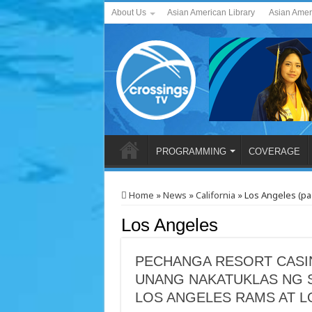
About Us
Asian American Library
Asian Amer
PROGRAMMING
COVERAGE
Home
»
News
»
California
»
Los Angeles (pa
Los Angeles
PECHANGA RESORT CASI
UNANG NAKATUKLAS NG S
LOS ANGELES RAMS AT 