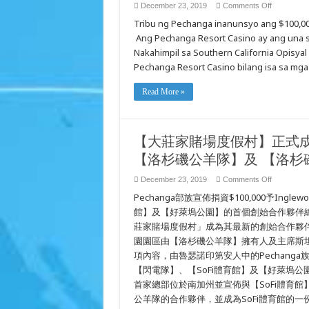
on
December 23, 2019
Comments Off
PECHANG
Tribu ng Pechanga inanunsyo ang $100,000
RESORT
CASINO
Ang Pechanga Resort Casino ay ang una s
PINANGA
ISA
Nakahimpil sa Southern California Opisyal
SA
MGA
Pechanga Resort Casino bilang isa sa mg
UNANG
NAKATUK
NG
Read More »
SOFI
STADIUM
AT
HOLYWO
PARK,
LOS
【大莊家賭場度假村】正式成
ANGELES
RAMS
【洛杉磯公羊隊】及 【洛杉
AT
LOS
ANGELES
on
December 23, 2019
Comments Off
CHARGER
【大
Pechanga部族宣佈捐資$100,000予In
莊
家
館】及【好萊塢公園】的首個創始合作夥伴總
賭
莊家賭場度假村」成為其最新的創始合作夥伴
場
園園區由【洛杉磯公羊隊】擁有人及主席斯坦利·科朗
度
假
項內容，由魯瑟諾印第安人中的Pechan
村】
【閃電隊】、【SoFi體育館】及【好萊塢
正
式
首家總部位於南加州並宣佈與【SoFi體育
成
公羊隊的合作夥伴，並成為SoFi體育館的一份
為