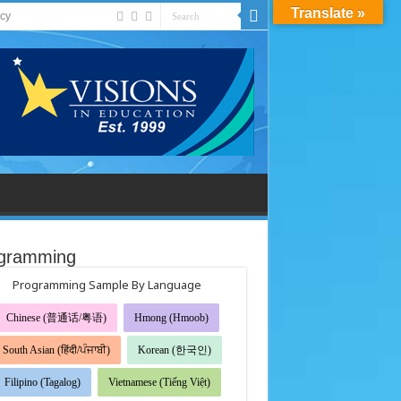
Translate »
acy
gramming
Programming Sample By Language
Chinese (普通话/粤语)
Hmong (Hmoob)
South Asian (हिंदी/ਪੰਜਾਬੀ)
Korean (한국인)
Filipino (Tagalog)
Vietnamese (Tiếng Việt)