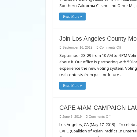
Southern California Casino and Other Majo
Read More »
Join Los Angeles County Mo
on
September 16, 2019
Comments Off
Join
September 28-29 from 10 AM to 4 PM Votin
Los
Angeles
about it. Our office is partnering with 50 
County
Mock
experience the new voting system, Voting S
Election
on
real contests from past or future …
September
28-
29
Read More »
CAPE #IAM CAMPAIGN LA
on
June 3, 2019
Comments Off
CAPE
Los Angeles, CA (May 17, 2019) – In celebr
#IAM
CAMPAIGN
CAPE (Coalition of Asian Pacifics In Enter
LAUNCHES
SEASON