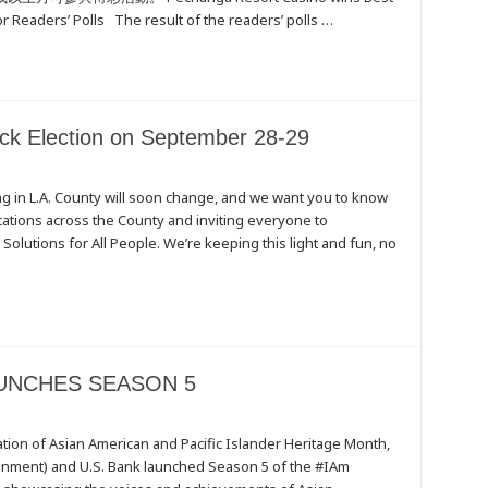
r Readers’ Polls The result of the readers’ polls …
ck Election on September 28-29
g in L.A. County will soon change, and we want you to know
locations across the County and inviting everyone to
olutions for All People. We’re keeping this light and fun, no
UNCHES SEASON 5
ation of Asian American and Pacific Islander Heritage Month,
tainment) and U.S. Bank launched Season 5 of the #IAm