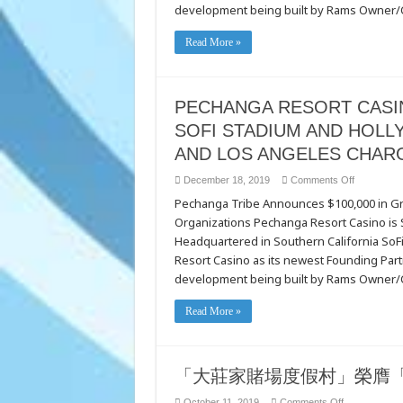
development being built by Rams Owner/C
STADIUM
AND
HOLLYWO
PARK,
Read More »
LOS
ANGELES
RAMS,
AND
LOS
PECHANGA RESORT CASI
ANGELES
CHARGER
SOFI STADIUM AND HOLL
AND LOS ANGELES CHAR
on
December 18, 2019
Comments Off
PECHANG
Pechanga Tribe Announces $100,000 in Gr
RESORT
CASINO
Organizations Pechanga Resort Casino is 
NAMED
FOUNDIN
Headquartered in Southern California SoF
PARTNER
OF
Resort Casino as its newest Founding Part
SOFI
development being built by Rams Owner/C
STADIUM
AND
HOLLYWO
PARK,
Read More »
LOS
ANGELES
RAMS,
AND
LOS
「大莊家賭場度假村」榮膺
ANGELES
CHARGER
on
October 11, 2019
Comments Off