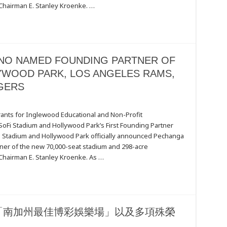
hairman E. Stanley Kroenke. …
OD
NO NAMED FOUNDING PARTNER OF
S
YWOOD PARK, LOS ANGELES RAMS,
GERS
A
ants for Inglewood Educational and Non-Profit
SoFi Stadium and Hollywood Park’s First Founding Partner
G
i Stadium and Hollywood Park officially announced Pechanga
ner of the new 70,000-seat stadium and 298-acre
hairman E. Stanley Kroenke. As …
OD
「南加州最佳博彩娛樂場」以及多項殊榮
S