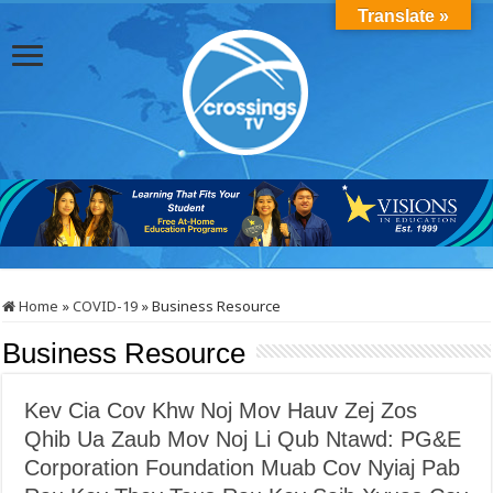
Translate »
Home
»
COVID-19
»
Business Resource
Business Resource
Kev Cia Cov Khw Noj Mov Hauv Zej Zos
Qhib Ua Zaub Mov Noj Li Qub Ntawd: PG&E
Corporation Foundation Muab Cov Nyiaj Pab