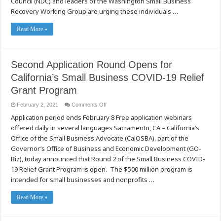
Council (NDC) and leaders of the Washington Small Business
Advantage
of
Recovery Working Group are urging these individuals …
Enhanced
PPP
Support
Read More »
Second Application Round Opens for
California’s Small Business COVID-19 Relief
Grant Program
on
February 2, 2021
Comments Off
Second
Application period ends February 8 Free application webinars
Application
Round
offered daily in several languages Sacramento, CA – California’s
Opens
for
Office of the Small Business Advocate (CalOSBA), part of the
California’s
Small
Governor’s Office of Business and Economic Development (GO-
Business
Biz), today announced that Round 2 of the Small Business COVID-
COVID-
19
19 Relief Grant Program is open. The $500 million program is
Relief
Grant
intended for small businesses and nonprofits …
Program
Read More »