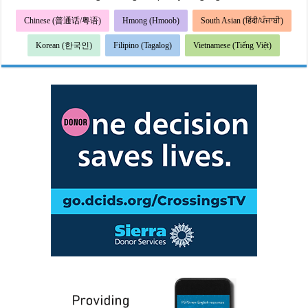
Chinese (普通话/粤语)
Hmong (Hmoob)
South Asian (हिंदी/ਪੰਜਾਬੀ)
Korean (한국인)
Filipino (Tagalog)
Vietnamese (Tiếng Việt)