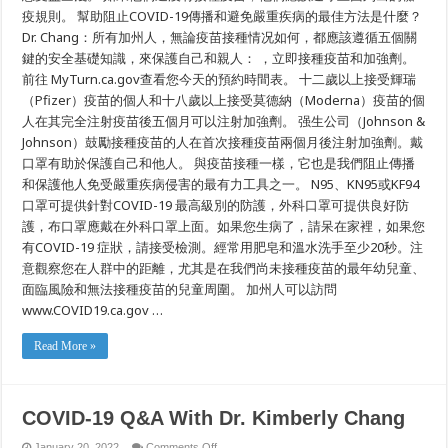
疫規則。 幫助阻止COVID-19傳播和避免嚴重疾病的最佳方法是什麼？
Dr. Chang：所有加州人，無論疫苗接種情况如何，都應該遵循五個關
鍵的安全基礎知識，來保護自己和親人： ，立即接種疫苗和加強劑。
前往 MyTurn.ca.gov查看您今天的預約時間表。 十二歲以上接受輝瑞
（Pfizer）疫苗的個人和十八歲以上接受莫德納（Moderna）疫苗的個
人在其完全注射疫苗後五個月可以注射加強劑。 强生公司（Johnson &
Johnson）鼓勵接種疫苗的人在首次接種疫苗兩個月後注射加強劑。戴
口罩有助於保護自己和他人。 與疫苗接種一樣，它也是我們阻止傳播
和保護他人免受嚴重疾病侵害的最有力工具之一。 N95、KN95或KF94
口罩可提供針對COVID-19 最高級別的防護，外科口罩可提供良好防
護，布口罩應戴在外科口罩上面。如果您生病了，請呆在家裡，如果您
有COVID-19 症狀，請接受檢測。經常用肥皂和溫水洗手至少20秒。注
意觀察您在人群中的距離，尤其是在我們尚未接種疫苗的最年幼兒童、
面臨風險和無法接種疫苗的兒童周圍。 加州人可以訪問
www.COVID19.ca.gov …
Read More »
COVID-19 Q&A With Dr. Kimberly Chang
on
January 20, 2022
Comments Off