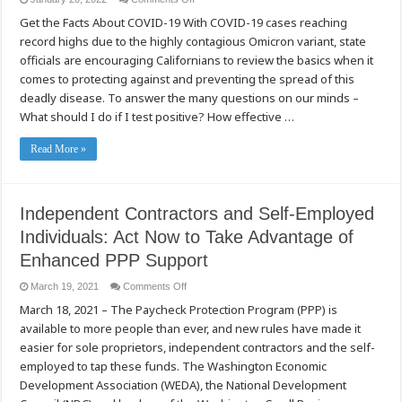
COVID-
Get the Facts About COVID-19 With COVID-19 cases reaching
19
Q&A
record highs due to the highly contagious Omicron variant, state
With
Dr.
officials are encouraging Californians to review the basics when it
Kimberly
Chang
comes to protecting against and preventing the spread of this
deadly disease. To answer the many questions on our minds –
What should I do if I test positive? How effective …
Read More »
Independent Contractors and Self-Employed
Individuals: Act Now to Take Advantage of
Enhanced PPP Support
on
March 19, 2021
Comments Off
Independent
March 18, 2021 – The Paycheck Protection Program (PPP) is
Contractors
and
available to more people than ever, and new rules have made it
Self-
Employed
easier for sole proprietors, independent contractors and the self-
Individuals:
Act
employed to tap these funds. The Washington Economic
Now
Development Association (WEDA), the National Development
to
Take