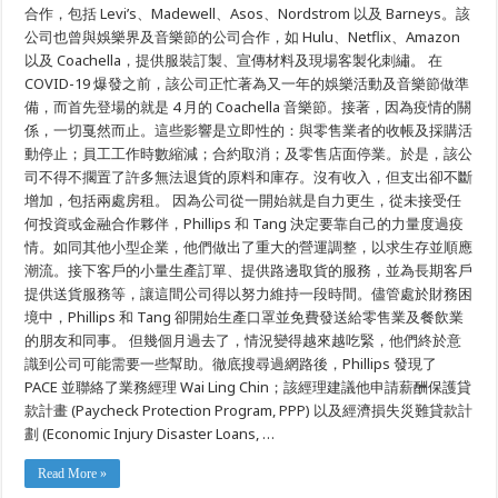
取
合作，包括 Levi’s、Madewell、Asos、Nordstrom 以及 Barneys。該
消
公司也曾與娛樂界及音樂節的公司合作，如 Hulu、Netflix、Amazon
後，
以及 Coachella，提供服裝訂製、宣傳材料及現場客製化刺繡。 在
Lot,
Stock
COVID-19 爆發之前，該公司正忙著為又一年的娛樂活動及音樂節做準
&
Barrel
備，而首先登場的就是 4 月的 Coachella 音樂節。接著，因為疫情的關
迅
係，一切戛然而止。這些影響是立即性的：與零售業者的收帳及採購活
速
採
動停止；員工工作時數縮減；合約取消；及零售店面停業。於是，該公
取
司不得不擱置了許多無法退貨的原料和庫存。沒有收入，但支出卻不斷
行
動
增加，包括兩處房租。 因為公司從一開始就是自力更生，從未接受任
何投資或金融合作夥伴，Phillips 和 Tang 決定要靠自己的力量度過疫
情。如同其他小型企業，他們做出了重大的營運調整，以求生存並順應
潮流。接下客戶的小量生產訂單、提供路邊取貨的服務，並為長期客戶
提供送貨服務等，讓這間公司得以努力維持一段時間。儘管處於財務困
境中，Phillips 和 Tang 卻開始生產口罩並免費發送給零售業及餐飲業
的朋友和同事。 但幾個月過去了，情況變得越來越吃緊，他們終於意
識到公司可能需要一些幫助。徹底搜尋過網路後，Phillips 發現了
PACE 並聯絡了業務經理 Wai Ling Chin；該經理建議他申請薪酬保護貸
款計畫 (Paycheck Protection Program, PPP) 以及經濟損失災難貸款計
劃 (Economic Injury Disaster Loans, …
Read More »