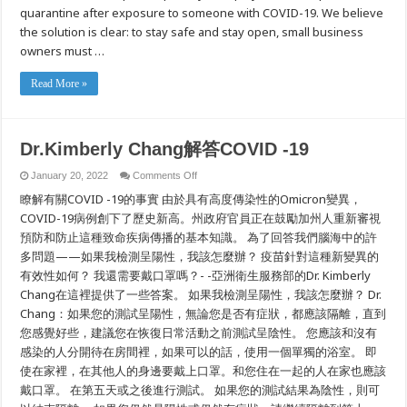
Cov
quarantine after exposure to someone with COVID-19. We believe
Workers
Khw
Noj
the solution is clear: to stay safe and stay open, small business
Mov
owners must …
Read More »
Dr.Kimberly Chang
解答
COVID -19
on
January 20, 2022
Comments Off
Dr.Kimberly
瞭解有關COVID -19的事實 由於具有高度傳染性的Omicron變異，
Chang
解
COVID-19病例創下了歷史新高。州政府官員正在鼓勵加州人重新審視
答
預防和防止這種致命疾病傳播的基本知識。 為了回答我們腦海中的許
COVID
-19
多問題——如果我檢測呈陽性，我該怎麼辦？ 疫苗針對這種新變異的
有效性如何？ 我還需要戴口罩嗎？- -亞洲衛生服務部的Dr. Kimberly
Chang在這裡提供了一些答案。 如果我檢測呈陽性，我該怎麼辦？ Dr.
Chang：如果您的測試呈陽性，無論您是否有症狀，都應該隔離，直到
您感覺好些，建議您在恢復日常活動之前測試呈陰性。 您應該和沒有
感染的人分開待在房間裡，如果可以的話，使用一個單獨的浴室。 即
使在家裡，在其他人的身邊要戴上口罩。和您住在一起的人在家也應該
戴口罩。 在第五天或之後進行測試。 如果您的測試結果為陰性，則可