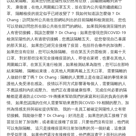
以結束隔離。 如果您仍然是陽性或仍然有症狀，請繼續隔離到第十
天。 康復後，在他人周圍戴口罩五天，並在室內公共場所繼續戴口
罩。 隔離檢疫的規定似乎已經改變了？ 我如何知道該怎麼做？ Dr.
Chang：訪問加州公共衛生部網站列出的目前隔離和檢測規則。 您也
可以登錄訪問您所在縣公共衛生部門的網站。 如果我與檢測呈陽性的
人有密切接觸，我該怎麼辦？ Dr. Chang：如果您發現您與COVID-19
檢測呈陽性的人有過密切接觸，您應該隔離五天。 從您發現自己暴露
的那天算起。 如果您已經完全接種了疫苗，包括符合條件的加強劑，
如果您沒有症狀，您可以免除隔離。 但在第五天仍需檢測，並戴十天
口罩。 對於那些沒有完全接種疫苗的人，即使在家裡，也要在其他人
周圍戴口罩。在第五天進行檢測，如果檢測結果為陰性，您可以在那時
結束隔離。 隔離結束後，在其他人周圍再戴上五天口罩。 需要隔離的
人做錯什麼了嗎？ Dr. Chang：隔離的人實際上是在做正確的事情來保
護他人免受潜在感染。 疫情以不同方式影響著每個人，需要隔離的人
不應該感到內疚或壓力。 他們正在遵循健康指導。 完成任何必要的隔
離都是通過防止COVID-19 傳播來幫助我們的家庭和社區的負責任的事
情。 如果您認識的任何人需要幫助來應對與COVID-19 相關的壓力。加
州為情感支持與福祉提供幫助。 我的一名員工被確定與陽性人士有密
切接觸。我能做什麼？ Dr. Chang：好消息是，如果您的員工接種了疫
苗並注射了加強劑，或者最近接種了疫苗，只要他們沒有症狀，他們就
可以免除隔離。 這只是接種疫苗和注射加強劑的另一個好處，這會讓
您受益匪淺。 如果他們還沒有接種疫苗，他們應該遵守上面列出的檢