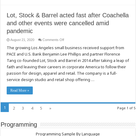
Lot, Stock & Barrel acted fast after Coachella
and other events were cancelled amid
pandemic
on
August 21, 2020
Comments Off
Lot,
The growing Los Angeles small business received support from
Stock
&
PACE and U.S. Bank Benjamin Lee Phillips and partner Florence
Barrel
acted
Tang co-founded Lot, Stock and Barrel in 2014 after taking a leap of
fast
after
faith and leaving their careers in corporate America to follow their
Coachella
passion for design, apparel and retail. The company is a full-
and
other
service design studio and retail shop offering …
events
were
cancelled
Read More »
amid
pandemic
1
2
3
4
5
»
Page 1 of 5
Programming
Programming Sample By Language