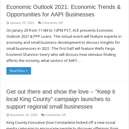
Economic Outlook 2021: Economic Trends &
Opportunities for AAPI Businesses
on
January 25, 2021
Comments Off
Economic
On Janary 29 from 11 AM to 12PM PST, ACE presents Economic
Outlook
2021:
Outlook 2021 & PPP Loans. The virtual event will feature experts in
Economic
Trends
economy and small business development to discuss insights for
&
Opportunities
small businesses in 2021. The first half will feature Wells Fargo
for
Econimst Shannon Seery who will dicsuss how stimulus finding
AAPI
Businesses
affects the ecnomy, what sectors of AAPI …
Read More »
Get out there and show the love – “Keep it
local King County” campaign launches to
support regional small businesses
on
November 24, 2020
Comments Off
Get
King County Executive Dow Constantine kicked off a new social
out
there
media campaign to encourage people to discover offerings from
and