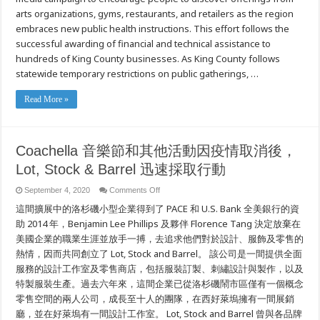
show
arts organizations, gyms, restaurants, and retailers as the region
the
love
embraces new public health instructions. This effort follows the
–
successful awarding of financial and technical assistance to
“Keep
it
hundreds of King County businesses. As King County follows
local
King
statewide temporary restrictions on public gatherings, …
County”
campaign
launches
Read More »
to
support
regional
small
businesses
Coachella 音樂節和其他活動因疫情取消後，
Lot, Stock & Barrel 迅速採取行動
on
September 4, 2020
Comments Off
Coachella
這間擴展中的洛杉磯小型企業得到了 PACE 和 U.S. Bank 全美銀行的資
音
樂
助 2014 年，Benjamin Lee Phillips 及夥伴 Florence Tang 決定放棄在
節
美國企業的職業生涯並放手一搏，去追求他們對於設計、服飾及零售的
和
其
熱情，因而共同創立了 Lot, Stock and Barrel。 該公司是一間提供全面
他
服務的設計工作室及零售商店，包括服裝訂製、刺繡設計與製作，以及
活
特製服裝生產。過去六年來，這間企業已從洛杉磯鬧市區僅有一個概念
動
因
零售空間的兩人公司，成長至十人的團隊，在西好萊塢擁有一間展銷
疫
廳，並在好萊塢有一間設計工作室。 Lot, Stock and Barrel 曾與各品牌
情