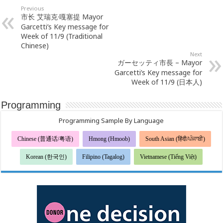
Previous
市长 艾瑞克·嘎塞提 Mayor
Garcetti’s Key message for
Week of 11/9 (Traditional
Chinese)
Next
ガーセッティ市長 – Mayor
Garcetti’s Key message for
Week of 11/9 (日本人)
Programming
Programming Sample By Language
Chinese (普通话/粤语)
Hmong (Hmoob)
South Asian (हिंदी/ਪੰਜਾਬੀ)
Korean (한국인)
Filipino (Tagalog)
Vietnamese (Tiếng Việt)