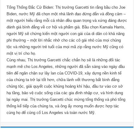
Tổng Thống Đắc Cử Biden: Thị trưởng Garcetti tin rằng bầu cho Joe
Biden, nước Mỹ đã chọn một nhà lãnh đạo đứng đắn và đồng cảm –
một người hiểu rằng mỗi cá nhân đều quan trọng và xứng đáng được
đánh giá bình đẳng về cơ hội và phẩm giá. Bầu chọn Kamala Harris,
người Mỹ sẽ chứng kiến một người con gái của di dân có khả năng
phi thường – một lời nhắc nhở cho các cô gái nhỏ của mọi chủng
tộc và những người trẻ tuổi của mọi mã zip rằng nước Mỹ cũng có
một vị trí cho họ.
Cùng nhau, Thị trưởng Garcetti chắc chắn họ sẽ là những đối tác
mạnh mẽ cho Los Angeles, những người đã sẵn sàng vào ngày đầu
tiên để ngăn chặn sự lây lan của COVID-19, xây dựng nền kinh tế
của chúng ta trở lại tốt hơn, chữa lành vết thương bất bình đẳng
chủng tộc, giải quyết cuộc khủng hoảng khí hậu, đầu tư vào cơ sở
hạ tầng, bảo vệ cuộc sống của các gia đình nhập cư, và hình dung
lại ngày mai. Thị trưởng Garcetti chúc mừng tổng thống và phó tổng
thống kế tiếp của chúng ta, và ông ấy mong muốn được hợp tác
cùng họ để củng cố Los Angeles và toàn nước Mỹ.