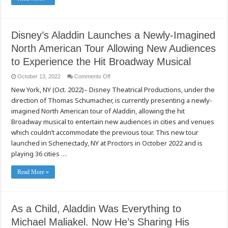
Mỹ
Với
Hình
Ảnh
Mới
Disney’s Aladdin Launches a Newly-Imagined
Mẻ
Để
North American Tour Allowing New Audiences
Những
Khán
Giả
to Experience the Hit Broadway Musical
Mới
Được
on
October 13, 2022
Comments Off
Trải
Disney’s
Nghiệm
New York, NY (Oct. 2022)– Disney Theatrical Productions, under the
Aladdin
Vở
Launches
Nhạc
direction of Thomas Schumacher, is currently presenting a newly-
a
Kịch
Newly-
Broadway
imagined North American tour of Aladdin, allowing the hit
Imagined
Nổi
North
Tiếng
Broadway musical to entertain new audiences in cities and venues
American
which couldn’t accommodate the previous tour. This new tour
Tour
Allowing
launched in Schenectady, NY at Proctors in October 2022 and is
New
Audiences
playing 36 cities …
to
Experience
the
Read More »
Hit
Broadway
Musical
As a Child, Aladdin Was Everything to
Michael Maliakel. Now He’s Sharing His