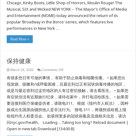
Signature
Chicago, Kinky Boots, Little Shop of Horrors, Moulin Rouge! The
Initiative
from
Musical, SIX and Wicked NEW YORK – The Mayor’s Office of Media
Mayor’s
and Entertainment (MOME) today announced the return of its
Office
of
popular ‘Broadway in the Boros’ series, which features live
Media
and
performances in New York …
Entertainment,
Returns
for
Read More »
5th
Year
保持健康
on
March 16, 2020
Comments Off
保
有很多您日常可做的事情， 有助于防止病毒和细菌传播。 • 如果您出
持
健
现发烧、咳嗽和/或呼吸困难，且最近到过正有冠状病毒传播的地区，
康
或是与最近曾到过这些地区的人有过密切接触，请去看医生。 • 如果您
有症状但没有近期旅行纪录，请待在家中，并打电话给医生。 • 如果需
要连接到医疗保健提供者，请致电311。 根据《纽约市人权法》，因种
族或出生国原由骚扰他人是非法行为。 致电 311 ，将骚扰或歧视上报
给纽约市人权委员会。 欲获得更多的冠状病毒及流感相关信息，请访
问nyc.gov/health。 Loading… Taking too long? Reload document |
Open in new tab Download [134.00 B]