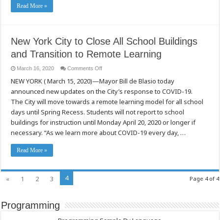
Read More »
New York City to Close All School Buildings
and Transition to Remote Learning
on
March 16, 2020
Comments Off
New
NEW YORK ( March 15, 2020)—Mayor Bill de Blasio today
York
City
announced new updates on the City’s response to COVID-19.
to
Close
The City will move towards a remote learning model for all school
All
School
days until Spring Recess. Students will not report to school
Buildings
buildings for instruction until Monday April 20, 2020 or longer if
and
Transition
necessary. “As we learn more about COVID-19 every day, …
to
Remote
Learning
Read More »
4
«
1
2
3
Page 4 of 4
Programming