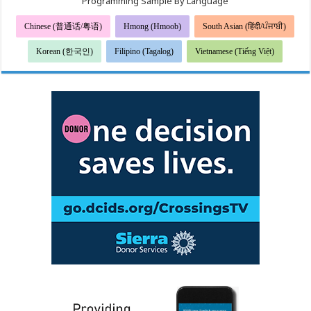
Programming Sample By Language
Chinese (普通话/粤语)
Hmong (Hmoob)
South Asian (हिंदी/ਪੰਜਾਬੀ)
Korean (한국인)
Filipino (Tagalog)
Vietnamese (Tiếng Việt)