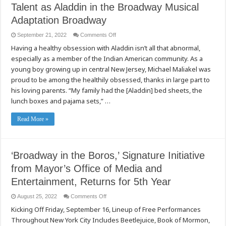
Talent as Aladdin in the Broadway Musical
Adaptation Broadway
on
September 21, 2022
Comments Off
As
Having a healthy obsession with Aladdin isn’t all that abnormal,
a
Child,
especially as a member of the Indian American community. As a
Aladdin
Was
young boy growing up in central New Jersey, Michael Maliakel was
Everything
to
proud to be among the healthily obsessed, thanks in large part to
Michael
his loving parents. “My family had the [Aladdin] bed sheets, the
Maliakel.
Now
lunch boxes and pajama sets,” …
He’s
Sharing
His
Read More »
Talent
as
Aladdin
in
the
Broadway
‘Broadway in the Boros,’ Signature Initiative
Musical
Adaptation
from Mayor’s Office of Media and
Broadway
Entertainment, Returns for 5th Year
on
August 25, 2022
Comments Off
‘Broadway
Kicking Off Friday, September 16, Lineup of Free Performances
in
the
Throughout New York City Includes Beetlejuice, Book of Mormon,
Boros,’