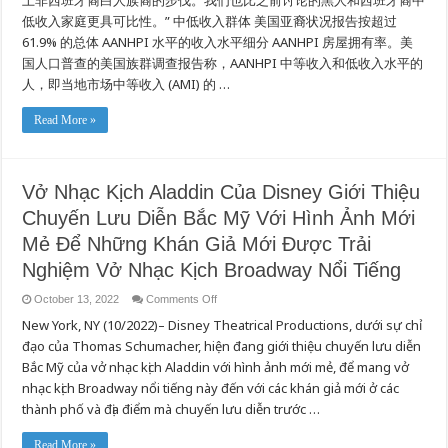
上非西班牙裔白人族裔的步伐。我们也比之前讨论的黑人和西班牙裔中
低收入家庭更具可比性。” 中低收入群体 美国亚裔状况报告按超过
61.9% 的总体 AANHPI 水平的收入水平细分 AANHPI 房屋拥有率。美
国人口普查的美国族群调查报告称，AANHPI 中等收入和低收入水平的
人，即当地市场中等收入 (AMI) 的 …
Read More »
Vở Nhạc Kịch Aladdin Của Disney Giới Thiệu
Chuyến Lưu Diễn Bắc Mỹ Với Hình Ảnh Mới
Mẻ Để Những Khán Giả Mới Được Trải
Nghiệm Vở Nhạc Kịch Broadway Nổi Tiếng
on
October 13, 2022
Comments Off
Vở
New York, NY (10/2022)– Disney Theatrical Productions, dưới sự chỉ
Nhạc
Kịch
đạo của Thomas Schumacher, hiện đang giới thiệu chuyến lưu diễn
Aladdin
Của
Bắc Mỹ của vở nhạc kịch Aladdin với hình ảnh mới mẻ, để mang vở
Disney
Giới
nhạc kịch Broadway nổi tiếng này đến với các khán giả mới ở các
Thiệu
thành phố và địa điểm mà chuyến lưu diễn trước …
Chuyến
Lưu
Diễn
Bắc
Read More »