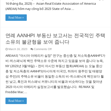
Năm
16 tháng Ba, 2023) – Asian Real Estate Association of America
Aanhpi
(AREAA) hôm nay công bố 2023 State of Asia …
Cho
Thấy
Toàn
Quốc
Read More »
Có
Sự
Khác
Biệt
Trong
연례 AANHPI 부동산 보고서는 전국적인 주택
Những
Người
소유의 불균형을 보여 줍니다
Làm
Chủ
Nhà
on
March 16, 2023
Comments Off
연
AREAA의 “아시아 아메리카 실정” 연구는 중산층 및 저소득층AANHPI가
례
AANHPI
비-히스패닉계 백인 주택소유 수준에 쳐지고 있음을 보여 줍니다 뉴욕,
부
NY (2023년 3월16일) – 전미 아시안 부동산 협회(AREAA) 는 오늘 중산
동
산
층 및 저소득층의 AANHPI(아시아계 미국인, 하와이 원주민 및 태평양
보
섬 주민)의 주택소유 비율이 동일한 소득의 비-히스패닉계 백인보다 훨
고
씬 낮고, 흑인과 히스패닉 커뮤니티의 비율과 비슷하다는 것을 찾아낸
서
는
2023 아시아 아메리카 실정보고서를 발표했습니다. RE/MAX 및
전
Freddie Mac …
국
적
인
Read More »
주
택
소