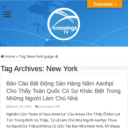
Translate »
Home
»
Tag:
New York
(page 4)
Tag Archives:
New York
Báo Cáo Bất Động Sản Hàng Năm Aanhpi
Cho Thấy Toàn Quốc Có Sự Khác Biệt Trong
Những Người Làm Chủ Nhà
on
March 16, 2023
Comments Off
Báo
Nghiên Cứu “State of Asia America” Của Areaa Cho Thấy Ở Mức Lợi
Cáo
Bất
Tức Trung Bình Và Thấp, Tỷ Lệ Làm Chủ Nhà Người Aanhpi Thua
Động
Sản
Xa Người Da Trắng Không Có Gốc Tây Ban Nha New York, NY (Ngày
Hàng