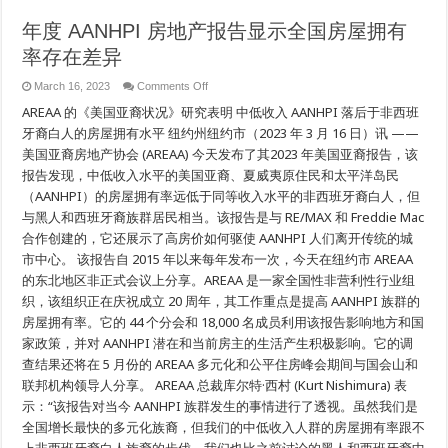
유
年度 AANHPI 房地产报告显示全国房屋拥有
의
불
率存在差异
균
형
on
March 16, 2023
Comments Off
을
年
보
AREAA 的《美国亚裔状况》研究表明 中低收入 AANHPI 落后于非西班
度
여
AANHPI
牙裔白人的房屋拥有水平 纽约州纽约市（2023 年 3 月 16 日）讯 ——
줍
房
니
美国亚裔房地产协会 (AREAA) 今天发布了其2023 年美国亚裔报告，该
地
다
产
报告发现，中低收入水平的美国亚裔、夏威夷原住民和太平洋岛民
报
（AANHPI）的房屋拥有率远低于同等收入水平的非西班牙裔白人，但
告
与黑人和西班牙裔族群居民相当。该报告是与 RE/MAX 和 Freddie Mac
显
示
合作创建的，它还展示了高房价如何驱使 AANHPI 人们离开传统的城
全
市中心。 该报告自 2015 年以来每年发布一次，今天在纽约市 AREAA
国
房
的东北地区非正式会议上分享。AREAA 是一家全国性非营利性行业组
屋
织，该组织正在庆祝成立 20 周年，其工作重点是提高 AANHPI 族群的
拥
房屋拥有率。它的 44 个分会和 18,000 名成员利用该报告影响地方和国
有
率
家政策，并对 AANHPI 潜在和当前房主的生活产生积极影响。它的调
存
查结果还将在 5 月份的 AREAA 多元化和公平住房峰会期间与国会山和
在
差
联邦机构领导人分享。 AREAA 总裁库尔特·西村 (Kurt Nishimura) 表
异
示：“该报告对当今 AANHPI 族群发生的事情进行了透视。虽然我们是
全国增长最快的多元化族裔，但我们的中低收入人群的房屋拥有率跟不