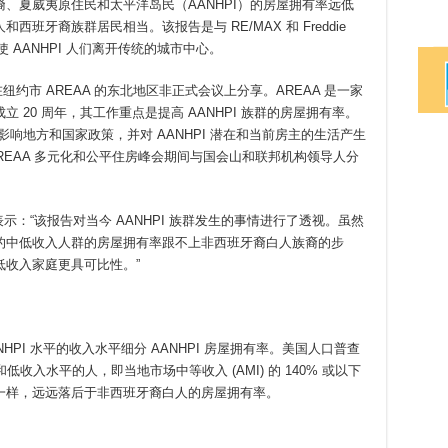
、夏威夷原住民和太平洋岛民（AANHPI）的房屋拥有率远低
班牙裔族群居民相当。该报告是与 RE/MAX 和 Freddie
 AANHPI 人们离开传统的城市中心。
纽约市 AREAA 的东北地区非正式会议上分享。AREAA 是一家
20 周年，其工作重点是提高 AANHPI 族群的房屋拥有率。
该报告影响地方和国家政策，并对 AANHPI 潜在和当前房主的生活产生
AREAA 多元化和公平住房峰会期间与国会山和联邦机构领导人分
mura) 表示：“该报告对当今 AANHPI 族群发生的事情进行了透视。虽然
的中低收入人群的房屋拥有率跟不上非西班牙裔白人族裔的步
收入家庭更具可比性。”
NHPI 水平的收入水平细分 AANHPI 房屋拥有率。美国人口普查
低收入水平的人，即当地市场中等收入 (AMI) 的 140% 或以下
一样，远远落后于非西班牙裔白人的房屋拥有率。