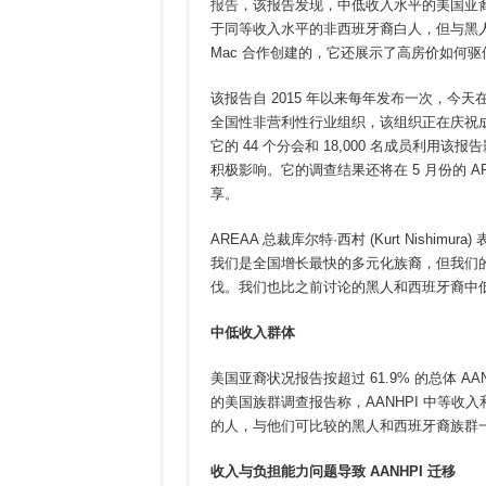
报告
，该报告发现，中低收入水平的美国亚裔
于同等收入水平的非西班牙裔白人，但与黑人和西
Mac 合作创建的，它还展示了高房价如何驱使
该报告自 2015 年以来每年发布一次，今天在
全国性非营利性行业组织，该组织正在庆祝成立 
它的 44 个分会和 18,000 名成员利用
积极影响。它的调查结果还将在 5 月份的 
享。
AREAA 总裁库尔特·西村 (Kurt Nishi
我们是全国增长最快的多元化族裔，但我们
伐。我们也比之前讨论的黑人和西班牙裔中低
中低收入群体
美国亚裔状况报告按超过 61.9% 的总体 AA
的美国族群调查报告称，AANHPI 中等收入和
的人，与他们可比较的黑人和西班牙裔族群
收入与负担能力问题导致
AANHPI
迁移