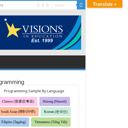
Translate »
acy
gramming
Programming Sample By Language
Chinese (普通话/粤语)
Hmong (Hmoob)
South Asian (हिंदी/ਪੰਜਾਬੀ)
Korean (한국인)
Filipino (Tagalog)
Vietnamese (Tiếng Việt)