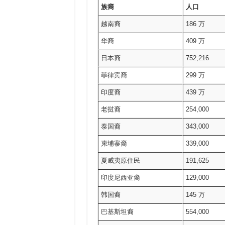
族裔
人口
越南裔
186 万
华裔
409 万
日本裔
752,216
菲律宾裔
299 万
印度裔
439 万
老挝裔
254,000
泰国裔
343,000
柬埔寨裔
339,000
夏威夷原住民
191,625
印度尼西亚裔
129,000
韩国裔
145 万
巴基斯坦裔
554,000