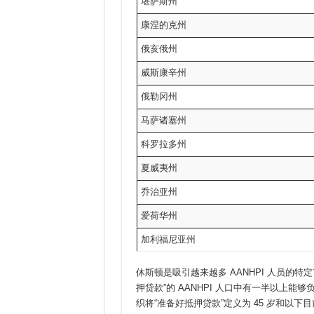
堪萨斯州
康涅的克州
俄亥俄州
威斯康辛州
俄勒冈州
马萨诸塞州
科罗拉多州
夏威夷州
乔治亚州
爱荷华州
加利福尼亚州
休斯顿是吸引越来越多 AANHPI 人员的
押贷款”的 AANHPI 人口中有一半以上能够负担该
织将“准备好抵押贷款”定义为 45 岁和以下