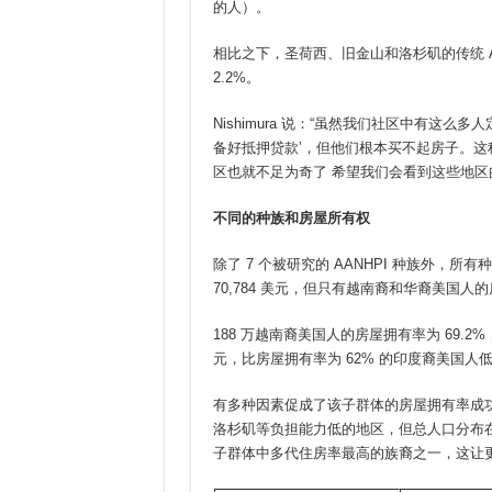
的人）。
相比之下，圣荷西、旧金山和洛杉矶的传统 AAN
2.2%。
Nishimura 说：“虽然我们社区中有这
备好抵押贷款’，但他们根本买不起房子。
区也就不足为奇了 希望我们会看到这些地区的 
不同的种族和房屋所有权
除了 7 个被研究的 AANHPI 种族外
70,784 美元，但只有越南裔和华裔美国人的
188 万越南裔美国人的房屋拥有率为 69.2%
元，比房屋拥有率为 62% 的印度裔美国人低 5
有多种因素促成了该子群体的房屋拥有率成功
洛杉矶等负担能力低的地区，但总人口分布在更
子群体中多代住房率最高的族裔之一，这让