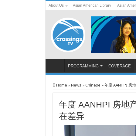
About Us
Asian American Library
Asian Amer
PROGRAMMING
COVERAGE
Home
»
News
»
Chinese
»
年度 AANHPI
年度 AANHPI 
在差异