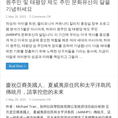
원주민 및 태평양 제도 주민 문화유산의 달을
Qua
Cách
Thức
기념하세요
Để
Nắm
on
May 26, 2023
Comments Off
Bắt
và
당
작성자: 마이클 트란, 캘리포니아 커뮤니티 칼리지 총장실 정부 프로그
Làm
신
Chủ
의
램 분석가 5월은 아시아계, 하와이 원주민 및 태평양 제도 주민
Tương
미
Lai
(AANHPI) 문화유산의 달입니다. 이 기간에 우리는 미국 역사를 풍요롭
Của
래
Bạn
게 하고 미국의 성공에 중요한 역할을 해온 여러 세대의 아시아계, 하와
를
주
이 원주민, 태평양 섬 주민에게 경의를 표하며 기념합니다. 다음 세대를
도
위한 기회를 창출하기 위해 노력한 선구자들을 기리는 동시에, 지금이
하
면
야말로 여러분의 성공과 미래를 책임지고 그들의 …
서
아
Read More »
시
아
계,
하
와
慶祝亞裔美國人、夏威夷原住民和太平洋島民
이
傳統月，請掌控您的未來
원
주
민
on
May 26, 2023
Comments Off
및
慶
作者：Michael Tran，加州社區學院校長辦公室政府項目副分析師 五
태
祝
평
亞
月是亞裔美國人、夏威夷原住民和太平洋島民（AANHPI）傳統月。這
양
裔
是一個長達一個月的慶典，旨在表彰世世代代豐富了美國歷史的亞裔美