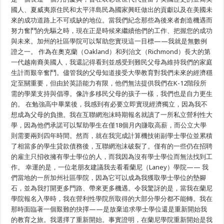
제
美
國人、夏威夷原住民和太平洋島民為國家興旺做出的貢獻以及在美國未
도
國
주
人、
來的成功道路上不可或缺的地位。當我們紀念那些為後來者創造機遇而
민
夏
努力奮鬥的先驅之時，現在正是時候來繼續他們的工作、把握您的成功
문
威
화
夷
與未來。加州的社區學院可以幫助您實現這一目標——我就是無數例
유
原
證之一。 作為在奧克蘭（Oakland）和列治文（Richmond）長大的第
산
住
一代越南裔美國人，我還記得看到並感受到難民父母為維持我們的家庭
의
民
달
和
生計而艱辛奮鬥。儘管我的父母知道接受大學教育對我們未來的經濟穩
을
太
定至關重要，但由於英語能力有限，他們無法提供我們在K-12階段所
기
平
념
洋
需的學業支持與倡導。像許多移民父母的孩子一樣，我們也是自力更生
하
島
的。 在勉強高中畢業後，我感到有必要立即實現經濟獨立，因為我不
세
民
想成為父母的負擔。我在互聯網泡沫時期報名就讀了一所私立營利性大
요
傳
統
學，因為他們承諾可以幫助學生在僅18個月內賺取高薪，而公立大學
月，
則需要兩到四年時間。然而，就在我完成計算機技術副學士學位並累積
請
掌
了相當多的學生貸款債務後，互聯網泡沫破裂了。僅有的一些仍在招聘
控
的雇主只招收擁有學士學位的人，而我因為沒有學士學位而無法找到工
您
作。 幸運的是，一位老朋友建議我去看看蘭尼（Laney）學院—— 我
的
未
們當地的一所加州社區學院，因為它可以成為我獲取學士學位的墊腳
來
石，並為我打開更多門路、帶來更多機遇。令我驚訝的是，當我在蘭尼
學院報名入學時，我在營利性學院所取得的大部分學分都不能轉。我在
那時面臨著一個艱難的抉擇——是放棄追求學士學位還是重新開始我
的教育之旅。我選擇了重新開始。事實證明，在蘭尼學院重新開始是我