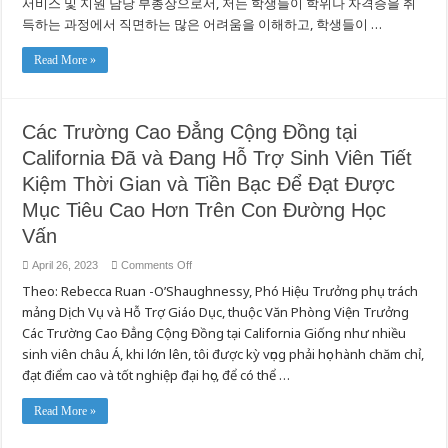
서비스 및 지원 담당 부총장으로서, 저는 학생들이 학위나 자격증을 취
티
칼
득하는 과정에서 직면하는 많은 어려움을 이해하고, 학생들이 …
리
지
Read More »
는
학
생
들
이
Các Trường Cao Đẳng Cộng Đồng tại
대
California Đã và Đang Hỗ Trợ Sinh Viên Tiết
학
교
Kiệm Thời Gian và Tiền Bạc Để Đạt Được
육
목
Mục Tiêu Cao Hơn Trên Con Đường Học
표
를
Vấn
달
성
on
April 26, 2023
Comments Off
하
Các
Theo: Rebecca Ruan -O’Shaughnessy, Phó Hiệu Trưởng phụ trách
Trường
는
Cao
데
mảng Dịch Vụ và Hỗ Trợ Giáo Dục, thuộc Văn Phòng Viện Trưởng
Đẳng
시
Cộng
Các Trường Cao Đẳng Cộng Đồng tại California Giống như nhiều
간
Đồng
tại
과
sinh viên châu Á, khi lớn lên, tôi được kỳ vọng phải học hành chăm chỉ,
California
비
đạt điểm cao và tốt nghiệp đại học, để có thể …
Đã
용
và
을
Đang
Hỗ
절
Read More »
Trợ
약
Sinh
할
Viên