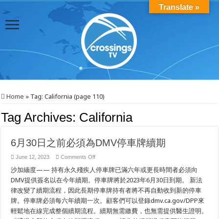
Translate »
Home
»
Tag:
California
(page 110)
Tag Archives:
California
6月30日之前必須為DMV停車牌續期
on
June 12, 2023
Comments Off
6
沙加緬度—— 持有永久殘疾人停車牌已滿六年或更長時間者必須向
月
30
DMV提供簽名以在今年續期。停車牌將於2023年6月30日到期。 新法
日
律改變了續期流程，因此長期停車牌持有者將不再自動收到新的停車
之
前
牌。停車牌必須每六年續期一次。顧客們可以登錄dmv.ca.gov/DPP來
必
輕鬆地在線完成整個續期流程。續期無需繳費，也無需提供醫生證明。
須
為