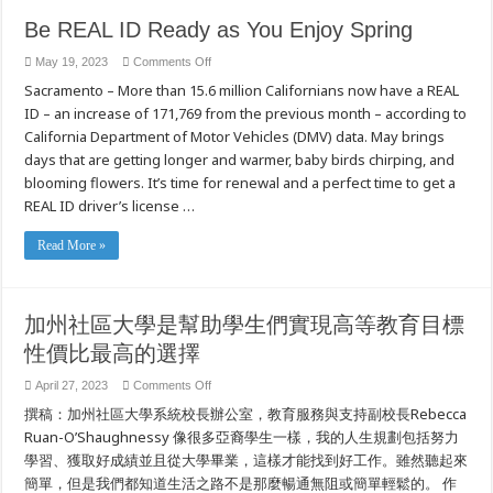
Be REAL ID Ready as You Enjoy Spring
on
May 19, 2023
Comments Off
Be
Sacramento – More than 15.6 million Californians now have a REAL
REAL
ID
ID – an increase of 171,769 from the previous month – according to
Ready
as
California Department of Motor Vehicles (DMV) data. May brings
You
Enjoy
days that are getting longer and warmer, baby birds chirping, and
Spring
blooming flowers. It’s time for renewal and a perfect time to get a
REAL ID driver’s license …
Read More »
加州社區大學是幫助學生們實現高等教育目標
性價比最高的選擇
on
April 27, 2023
Comments Off
加
撰稿：加州社區大學系統校長辦公室，教育服務與支持副校長Rebecca
州
社
Ruan-O’Shaughnessy 像很多亞裔學生一樣，我的人生規劃包括努力
區
學習、獲取好成績並且從大學畢業，這樣才能找到好工作。雖然聽起來
大
簡單，但是我們都知道生活之路不是那麼暢通無阻或簡單輕鬆的。 作
學