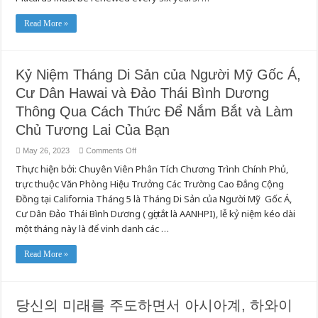
Read More »
Kỷ Niệm Tháng Di Sản của Người Mỹ Gốc Á,
Cư Dân Hawai và Đảo Thái Bình Dương
Thông Qua Cách Thức Để Nắm Bắt và Làm
Chủ Tương Lai Của Bạn
on
May 26, 2023
Comments Off
Kỷ
Thực hiện bởi: Chuyên Viên Phân Tích Chương Trình Chính Phủ,
Niệm
Tháng
trực thuộc Văn Phòng Hiệu Trưởng Các Trường Cao Đẳng Cộng
Di
Sản
Đồng tại California Tháng 5 là Tháng Di Sản của Người Mỹ Gốc Á,
của
Người
Cư Dân Đảo Thái Bình Dương ( gọi tắt là AANHPI), lễ kỷ niệm kéo dài
Mỹ
một tháng này là để vinh danh các …
Gốc
Á,
Cư
Dân
Read More »
Hawai
và
Đảo
Thái
Bình
당신의 미래를 주도하면서 아시아계, 하와이
Dương
Thông