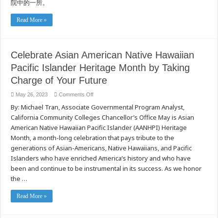
院中的一所。
Read More »
Celebrate Asian American Native Hawaiian
Pacific Islander Heritage Month by Taking
Charge of Your Future
on
May 26, 2023
Comments Off
Celebrate
By: Michael Tran, Associate Governmental Program Analyst,
Asian
American
California Community Colleges Chancellor’s Office May is Asian
Native
Hawaiian
American Native Hawaiian Pacific Islander (AANHPI) Heritage
Pacific
Islander
Month, a month-long celebration that pays tribute to the
Heritage
generations of Asian-Americans, Native Hawaiians, and Pacific
Month
by
Islanders who have enriched America’s history and who have
Taking
Charge
been and continue to be instrumental in its success. As we honor
of
Your
the …
Future
Read More »