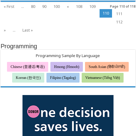
수
Tiết
« First
...
80
90
100
«
108
109
Page 110 of 118
Kiệm
있
Thời
도
110
111
Gian
록
và
지
Tiền
112
Bạc
원
Để
»
...
Last »
합
Đạt
니
Được
다
Mục
Tiêu
Programming
Cao
Hơn
Trên
Programming Sample By Language
Con
Đường
Học
Chinese (普通话/粤语)
Hmong (Hmoob)
South Asian (हिंदी/ਪੰਜਾਬੀ)
Vấn
Korean (한국인)
Filipino (Tagalog)
Vietnamese (Tiếng Việt)