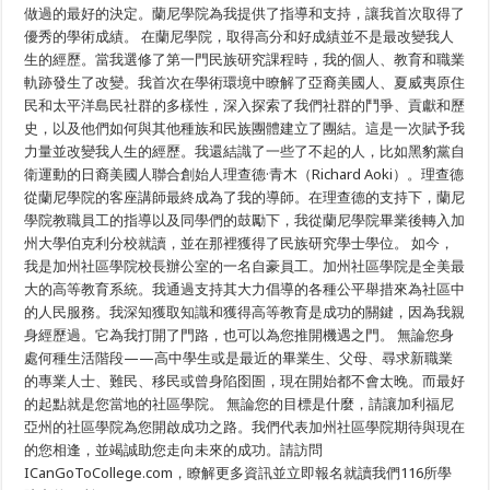
做過的最好的決定。蘭尼學院為我提供了指導和支持，讓我首次取得了
優秀的學術成績。 在蘭尼學院，取得高分和好成績並不是最改變我人
生的經歷。當我選修了第一門民族研究課程時，我的個人、教育和職業
軌跡發生了改變。我首次在學術環境中瞭解了亞裔美國人、夏威夷原住
民和太平洋島民社群的多樣性，深入探索了我們社群的鬥爭、貢獻和歷
史，以及他們如何與其他種族和民族團體建立了團結。這是一次賦予我
力量並改變我人生的經歷。我還結識了一些了不起的人，比如黑豹黨自
衛運動的日裔美國人聯合創始人理查德·青木（Richard Aoki）。理查德
從蘭尼學院的客座講師最終成為了我的導師。在理查德的支持下，蘭尼
學院教職員工的指導以及同學們的鼓勵下，我從蘭尼學院畢業後轉入加
州大學伯克利分校就讀，並在那裡獲得了民族研究學士學位。 如今，
我是加州社區學院校長辦公室的一名自豪員工。加州社區學院是全美最
大的高等教育系統。我通過支持其大力倡導的各種公平舉措來為社區中
的人民服務。我深知獲取知識和獲得高等教育是成功的關鍵，因為我親
身經歷過。它為我打開了門路，也可以為您推開機遇之門。 無論您身
處何種生活階段——高中學生或是最近的畢業生、父母、尋求新職業
的專業人士、難民、移民或曾身陷囹圄，現在開始都不會太晚。而最好
的起點就是您當地的社區學院。 無論您的目標是什麼，請讓加利福尼
亞州的社區學院為您開啟成功之路。我們代表加州社區學院期待與現在
的您相逢，並竭誠助您走向未來的成功。請訪問
ICanGoToCollege.com，瞭解更多資訊並立即報名就讀我們116所學