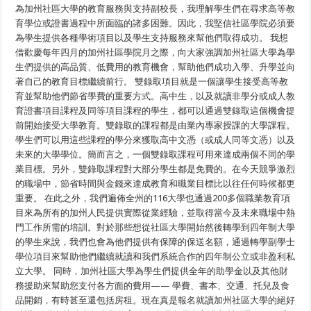
是
為加州社區大學的教育服務與支持副校長，我理解學生們在尋求高等教
幫
育學位或證書過程中所面臨的諸多困難。因此，我堅信社區學院必須要
助
學
為學生提供各種學術項目以及學生支持服務來幫他們取得成功。 我想
生
借歡慶每年四月的加州社區學院月之際，向大家強調加州社區大學為學
們
生們提供的高品質、低費用的教育機會，幫助他們成功入學、升學並向
實
現
著自己的教育目標繼續前行。 雙錄取項目就是一個讓學生接受高等教
高
育並幫助他們節省學費的重要方式。高中生，以及就讀非學分或成人教
等
教
育證書項目課程及同等項目課程的學生，都可以通過雙錄取這個機會提
育
前開始接受大學教育。雙錄取的課程都是由業內專家授課的大學課程。
目
學生們可以用這些課程的學分來獲取高中文憑（或成人同等文憑）以及
標
性
未來的大學學位。簡而言之，一個雙錄取課程可用來達成兩個不同的學
價
業目標。另外，雙錄取課程對大部分學生都是免費的。在今天競爭激烈
比
最
的職場中，節省時間與金錢來達成教育和職業目標比以往任何時候都更
高
重要。 在此之外，我們遍佈全州的116大學也通過200多個職業教育項
的
目來為所有的加州人民提供實際從業經驗，並取得當今及未來職場中熱
選
擇
門工作所需的培訓。對於那些想從社區大學開始然後轉學到四年制大學
的學生來說，我們也會為他們提供有保障的保送名額，通過轉學副學士
學位項目來幫助他們繼續就讀和我們系統合作的四年制公立或非盈利私
立大學。 同時，加州社區大學為學生們提供全年的助學金以及其他財
務援助來幫助您支付各方面的費用—— 學費、書本、交通、托兒及食
品開銷，有時甚至還包括房租。現在真是報名就讀加州社區大學的絕好