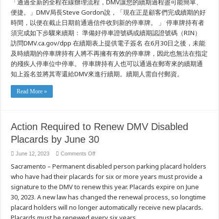
「通過全新的全程在線辦理流程，DMV讓您的續期過程盡可能簡單、
DMV
便捷。」DMV局長Steve Gordon說，「現在正是顧客們完成續期的好
停
車
時間，以便在截止日期前通過信件收到新的停車牌。 」 停車牌持有者
牌
須完成如下步驟來續期： 準備好停車證號碼或續期認證號碼（RIN）
續
訪問DMV.ca.gov/dpp 在續期表上提供電子簽名 在6月30日之後，未能
期
及時續期的停車牌持有人將不再擁有有效的停車牌，因此也無法在指定
的殘疾人停車位中停車。 停車牌持有人也可以通過在郵寄來的續期通
知上簽名並將其寄還給DMV來進行續期。續期人需自付郵資。
Read More »
Action Required to Renew DMV Disabled
Placards by June 30
on
June 12, 2023
Comments Off
Action
Sacramento – Permanent disabled person parking placard holders
Required
to
who have had their placards for six or more years must provide a
Renew
DMV
signature to the DMV to renew this year. Placards expire on June
Disabled
Placards
30, 2023. A new law has changed the renewal process, so longtime
by
placard holders will no longer automatically receive new placards.
June
30
Placards must be renewed every six years. …