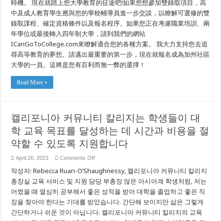
時機。 現在就踏上您大學教育的征途吧!如果您想參加雙錄取項目，高
中及成人教育學生應與您的學校輔導員進一步交談，以瞭解可選修的雙
錄取課程、確定資格條件以及報名程序。如果您正在考慮職業培訓、兩
年學位或最後轉入四年制大學，請到我們的網站
ICanGoToCollege.com來瞭解適合您的各種方案。 我大力支持您去追
尋高等教育的夢想。請邁出最重要的第一步，現在就報名成為加州社區
大學的一員。這將是您有百利而無一弊的選擇！
Read More »
캘리포니아 커뮤니티 칼리지는 학생들이 대
학 교육 목표를 달성하는 데 시간과 비용을 절
약할 수 있도록 지원합니다
on
April 26, 2023
Comments Off
캘
작성자: Rebecca Ruan-O’Shaughnessy, 캘리포니아 커뮤니티 칼리지
리
포
총장실 교육 서비스 및 지원 담당 부총장 많은 아시아계 학생처럼, 저는
니
어렸을 때 열심히 공부해서 좋은 성적을 받아 대학을 졸업하고 좋은 직
아
장을 찾아야 한다는 기대를 받았습니다. 간단해 보이지만 삶은 그렇게
커
뮤
간단하거나 쉬운 것이 아닙니다. 캘리포니아 커뮤니티 칼리지의 교육
니