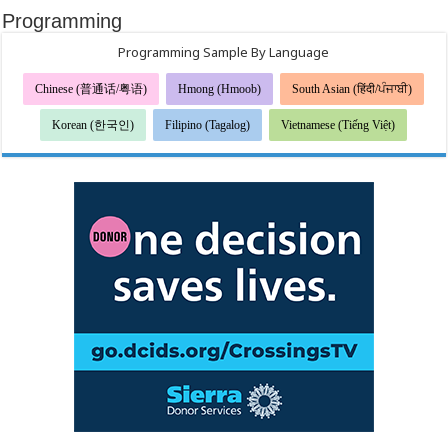
Programming
Programming Sample By Language
Chinese (普通话/粤语)
Hmong (Hmoob)
South Asian (हिंदी/ਪੰਜਾਬੀ)
Korean (한국인)
Filipino (Tagalog)
Vietnamese (Tiếng Việt)