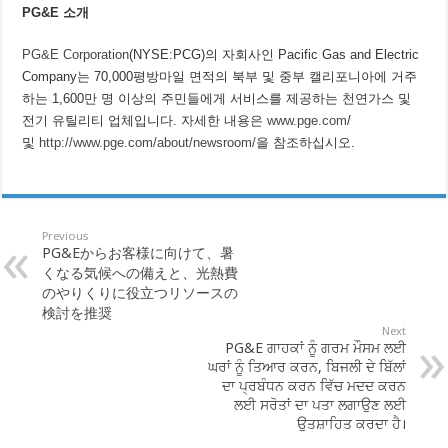
PG&E 소개
PG&E Corporation
(NYSE:PCG)의 자회사인 Pacific Gas and Electric
Company는 70,000평방마일 면적의 북부 및 중부 캘리포니아에 거주
하는 1,600만 명 이상의 주민들에게 서비스를 제공하는 천연가스 및
전기 유틸리티 업체입니다. 자세한 내용은
www.pge.com
/
및
http://www.pge.com/about/newsroom/
을 참조하십시오.
Previous
PG&Eからお客様に向けて、暑
くなる気候への備えと、光熱費
のやりくりに役立つリソースの
検討を推奨
Next
PG&E ਗਾਹਕਾਂ ਨੂੰ ਗਰਮ ਮੌਸਮ ਲਈ
ਘਰਾਂ ਨੂੰ ਤਿਆਰ ਕਰਨ, ਬਿਜਲੀ ਦੇ ਬਿੱਲਾਂ
ਦਾ ਪ੍ਰਬੰਧਨ ਕਰਨ ਵਿੱਚ ਮਦਦ ਕਰਨ
ਲਈ ਸਰੋਤਾਂ ਦਾ ਪਤਾ ਲਗਾਉਣ ਲਈ
ਉਤਸ਼ਾਹਿਤ ਕਰਦਾ ਹੈ।