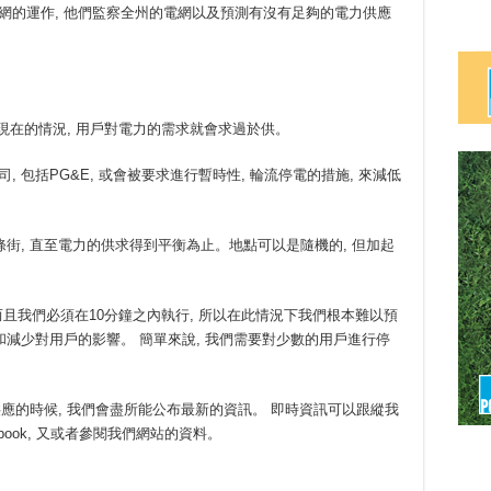
州電網的運作, 他們監察全州的電網以及預測有沒有足夠的電力供應
似現在的情況, 用戶對電力的需求就會求過於供。
司, 包括PG&E, 或會被要求進行暫時性, 輪流停電的措施, 來減低
幾條街, 直至電力的供求得到平衡為止。地點可以是隨機的, 但加起
 而且我們必須在10分鐘之內執行, 所以在此情況下我們根本難以預
減少對用戶的影響。 簡單來說, 我們需要對少數的用戶進行停
應的時候, 我們會盡所能公布最新的資訊。 即時資訊可以跟縱我
d Facebook, 又或者參閱我們網站的資料。