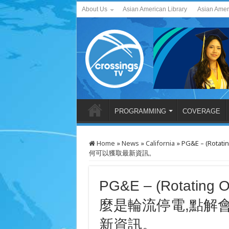
About Us
Asian American Library
Asian Amer
PROGRAMMING
COVERAGE
Home
»
News
»
California
»
PG&E – (R
何可以獲取最新資訊。
PG&E – (Rotati
麼是輪流停電,點解
新資訊。