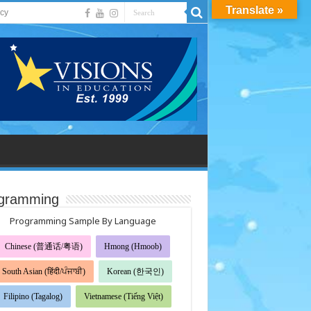
Translate »
acy
gramming
Programming Sample By Language
Chinese (普通话/粤语)
Hmong (Hmoob)
South Asian (हिंदी/ਪੰਜਾਬੀ)
Korean (한국인)
Filipino (Tagalog)
Vietnamese (Tiếng Việt)