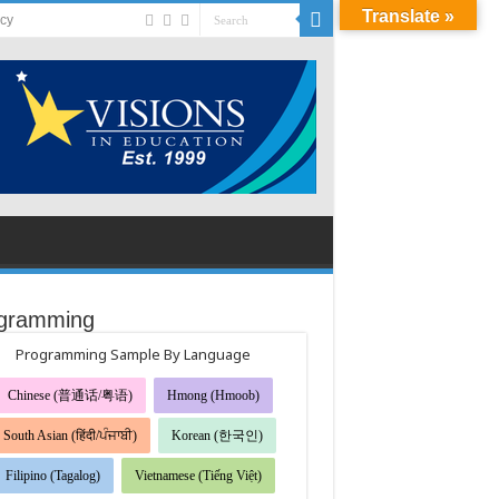
Translate »
acy
gramming
Programming Sample By Language
Chinese (普通话/粤语)
Hmong (Hmoob)
South Asian (हिंदी/ਪੰਜਾਬੀ)
Korean (한국인)
Filipino (Tagalog)
Vietnamese (Tiếng Việt)