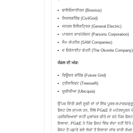
ਬਾਇਓਸਾਈਰਸ (Biosirus)
ਸਿਵਲਗਰਿੱਡ (CivilGrid)
ਜਨਰਲ ਇਲੈਕਟ੍ਰਿਕ (General Electric)
ਪਾਰਸਨ ਕਾਰਪੋਰੇਸ਼ਨ (Parsons Corporation)
ਸੈਮ ਕੰਪਨੀਜ਼ (SAM Companies)
ਦ ਓਕੋਨਾਈਟ ਕੰਪਨੀ (The Okonite Company)
ਜੰਗਲ ਦੀ ਅੱਗ:
ਫਿਊਚਰ ਗਰਿੱਡ (Future Grid)
ਟ੍ਰੀਸਵਿਫਟ (Treeswift)
ਯੂਬੀਕੀਆ (Ubicquia)
ਉੱਪਰ ਦਿੱਤੀ ਗਈ ਸੂਚੀ ਜਾਂ ਤਾਂ ਇੱਕ ਪੂਰਵ-ਵਪਾਰਕ/ਸ਼
ਫੈਸਟ ਹੱਲ ਸ਼ਾਮਲ ਹਨ, ਜਿੱਥੇ PG&E ਦੇ ਮਹੱਤਵਪੂਰਨ ਖ
ਪ੍ਰਕਿਰਿਆਵਾਂ ਰਾਹੀਂ ਮੁਲਾਂਕਣ ਕੀਤੇ ਜਾ ਰਹੇ ਪਿੱਚ ਫੈਸਟ
ਇਲਾਵਾ, PG&E ਨੇ ਪਿੱਚ ਫੈਸਟ ਵਿੱਚ ਸੱਦਾ ਨਹੀਂ ਦਿੱਤੇ
ਫੈਸਟ ਤੋਂ ਪਛਾਣੇ ਗਏ ਲੋਕਾਂ ਤੋਂ ਇਲਾਵਾ ਜਾਂਚ ਜਾਰੀ ਰੱਖ