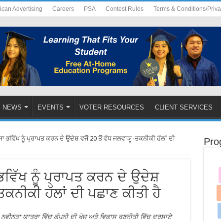
ican Advertising
Careers
PSA
Contest Rules
Terms & Conditions/Priv
NEWS
EVENTS
VOTER RESOURCES
CLIENT SERVICES
ਭਵਿੱਖ ਨੂੰ ਪ੍ਰਾਪਤ ਕਰਨ ਦੇ ਉਦੇਸ਼ ਵਜੋਂ 20 ਤੋਂ ਵੱਧ ਜਲਵਾਯੂ-ਤਕਨੀਕੀ ਹੱਲਾਂ ਦੀ
Pro
ਿੱਖ ਨੂੰ ਪ੍ਰਾਪਤ ਕਰਨ ਦੇ ਉਦੇਸ਼
-ਤਕਨੀਕੀ ਹੱਲਾਂ ਦੀ ਪਛਾਣ ਕੀਤੀ ਹੈ
ਨਵੀਨਤਾ ਯਾਤਰਾ ਵਿੱਚ ਕੰਪਨੀ ਦੀ ਖੋਜ ਅਤੇ ਵਿਕਾਸ ਰਣਨੀਤੀ ਵਿੱਚ ਦਰਸ਼ਾਏ