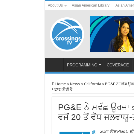
About Us
Asian American Library
Asian Amer
PROGRAMMING
COVERAGE
Home
»
News
»
California
»
PG&E ਨੇ ਸਵੱਛ ਊਰਜਾ 
ਪਛਾਣ ਕੀਤੀ ਹੈ
PG&E ਨੇ ਸਵੱਛ ਊਰਜਾ ਭਵ
ਵਜੋਂ 20 ਤੋਂ ਵੱਧ ਜਲਵਾਯੂ
2024 ਵਿੱਚ PG&E ਦੀ 