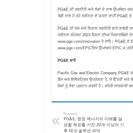
PG&E ਦੀ ਰਣਨੀਤੀ ਅਤੇ ਲੋੜਾਂ ਦੇ ਨਾਲ ਉਪਲੱਬਧ ਤਕਨੀਕ
ਤੇਜ਼ੀ ਨਾਲ ਹੋ ਰਹੇ ਨਵੀਨਤਾ ਦੇ ਯਤਨਾਂ ਰਾਹੀਂ PG&E 
PG&E ਦੀ ਖੋਜ ਅਤੇ ਵਿਕਾਸ ਰਣਨੀਤੀ ਬਾਰੇ ਬਾਢੇਰੀ ਜ
ਨਵੀਨਤਾ ਸੰਮੇਲਨ 2023 ਸੈਸ਼ਨਾਂ ਦੀਆਂ ਰਿਕਾਰਡਿੰਗਾਂ
www.pge.com/innovation
ਤੇ ਜਾਓ। PG&E ਦੇ EP
www.pge.com/EPIC
ਵਿਖੇ ਉਪਲਬਧ
EPIC 4 ਪਬਲ
PG&E ਬਾਰੇ
Pacific Gas and Electric Company PG&E ਕਾ
ਗੈਸ ਅਤੇ ਇਲੈਕਟ੍ਰਿਕ ਉਪਯੋਗਤਾ ਹੈ, ਜੋ ਉੱਤਰੀ ਅਤੇ ਕੇਂ
ਲੋਕਾਂ ਨੂੰ ਸੇਵਾ ਪ੍ਰਦਾਨ ਕਰਦੀ ਹੈ। ਵਧੇਰੀ ਜਾਣਕਾਰੀ 
Previous
PG&E, 청정 에너지의 미래를 달
성할 목표를 가진 20개 이상의 기
후 테크 솔루션 파악