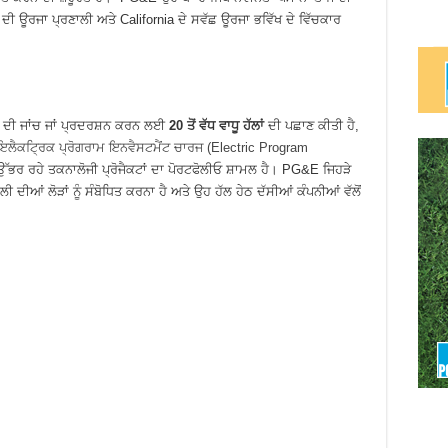
ਜ ਦੀ ਊਰਜਾ ਪ੍ਰਣਾਲੀ ਅਤੇ California ਦੇ ਸਵੱਛ ਊਰਜਾ ਭਵਿੱਖ ਦੇ ਵਿੱਚਕਾਰ
ਗੇ ਦੀ ਜਾਂਚ ਜਾਂ ਪ੍ਰਦਰਸ਼ਨ ਕਰਨ ਲਈ
20 ਤੋਂ ਵੱਧ ਵਾਧੂ ਹੱਲਾਂ
ਦੀ ਪਛਾਣ ਕੀਤੀ ਹੈ,
ਇਲੈਕਟ੍ਰਿਕ ਪ੍ਰੋਗਰਾਮ ਇਨਵੈਸਟਮੈਂਟ ਚਾਰਜ (Electric Program
 ਉੱਭਰ ਰਹੇ ਤਕਨਾਲੋਜੀ ਪ੍ਰੋਜੈਕਟਾਂ ਦਾ ਪੋਰਟਫੋਲੀਓ ਸ਼ਾਮਲ ਹੈ। PG&E ਜਿਹੜੇ
ੀ ਦੀਆਂ ਲੋੜਾਂ ਨੂੰ ਸੰਬੋਧਿਤ ਕਰਨਾ ਹੈ ਅਤੇ ਉਹ ਹੱਲ ਹੇਠ ਦੱਸੀਆਂ ਕੰਪਨੀਆਂ ਵੱਲੋਂ