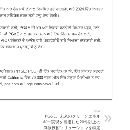
 ਅਤੇ ਹੱਲ ਸਮੇਂ ਦੇ ਨਾਲ ਵਿਕਸਿਤ ਹੁੰਦੇ ਰਹਿਣਗੇ, ਅਤੇ 2024 ਵਿੱਚ ਨਿਰੰਤਰ
ਦੇ ਨਾਲ ਸਹਿਯੋਗ ਕਰਨ ਲਈ ਵਾਧੂ ਰਾਹ ਹੋਣਗੇ।
ਾਣਕਾਰੀ ਲਈ, PG&E ਦੀ ਖੋਜ ਅਤੇ ਵਿਕਾਸ ਰਣਨੀਤੀ ਰਿਪੋਰਟ ਪੜ੍ਹੋ, ਸਾਰੇ
 ਦੇਖੋ, ਜਾਂ PG&E ਨਾਲ ਸੰਪਰਕ ਕਰਨ ਅਤੇ ਇਸ ਵਿੱਚ ਸ਼ਾਮਲ ਹੋਣ ਲਈ,
IC ਪ੍ਰੋਜੈਕਟਾਂ ਦੇ ਆਉਣ ਵਾਲੇ ਪੋਰਟਫੋਲੀਓ ਬਾਰੇ ਜਿਆਦਾ ਜਾਣਕਾਰੀ ਲਈ,
ਿਕ ਵਰਕਸ਼ਾਪ
ਪ੍ਰਸਤੁਤੀ ਨੂੰ ਦੇਖੋ।
ਰਪੋਰੇਸ਼ਨ (NYSE: PCG) ਦੀ ਇੱਕ ਸਹਾਇਕ ਕੰਪਨੀ, ਇੱਕ ਸੰਯੁਕਤ ਕੁਦਰਤੀ
ਦਰੀ California ਵਿੱਚ 70,000 ਵਰਗ ਮੀਲ ਵਿੱਚ ਸੋਲ੍ਹਾਂ ਮਿਲੀਅਨ ਤੋਂ ਵੱਧ
ਲਈ,
pge.com
ਅਤੇ
pge.com/news
ਤੇ ਜਾਓ।
Next
PG&E、未来のクリーンエネル
ギー実現を目指した20件以上の
気候技術ソリューションを特定