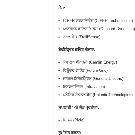
ਗੈਸ:
C-FER ਟੈਕਨਾਲੋਜੀਜ਼ (C-FER Technologies)
ਆਨਬੋਰਡ ਡਾਇਨਾਮਿਕਸ (Onboard Dynamics)
ਟ੍ਰੇਲੀਸੈਂਸ (TrelliSense)
ਏਕੀਕ੍ਰਿਤ ਗਰਿੱਡ ਯੋਜਨਾ:
ਕੈਮਲਿਨ ਐਨਰਜੀ (Camlin Energy)
ਫਿਊਚਰ ਗਰਿੱਡ (Future Grid)
ਜਨਰਲ ਇਲੈਕਟ੍ਰਿਕ (General Electric)
ਇਨਫਰਾਵਿਜ਼ਨ (Infravision)
ਪਲੈਂਟਿਰ ਟੈਕਨੋਲੋਜੀਜ਼ (Palantir Technologies)
ਸਪਲਾਈ ਅਤੇ ਲੋਡ ਪ੍ਰਬੰਧਨ:
ਪਿਕਲੋ (Piclo)
ਭੂਮੀਗਤ ਕਰਨਾ: