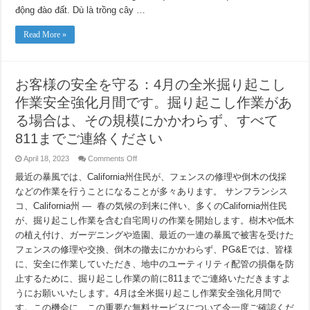
là
động đào đất. Dù là trồng cây …
Tháng
Đào
đất
Read More »
An
toàn
Quốc
gia,
một
お客様の安全を守る：4月の全米掘り起こし
lời
nhắc
作業安全強化月間です。掘り起こし作業があ
nhở
mọi
người
る場合は、その規模にかかわらず、すべて
hãy
gọi
811までご連絡ください
số
811
trước
on
April 18, 2023
Comments Off
khi
お
tiến
最近の暴風では、California州住民が、フェンスの修理や倒木の伐採
客
hành
様
などの作業を行うことになることが多々あります。 サンフランシス
tất
の
cả
コ、California州 — 春の気候の到来に伴い、多くのCalifornia州住民
các
安
công
全
が、掘り起こし作業を含む自宅周りの作業を開始します。樹木や低木
trình
を
đào
の植え付け、ガーデニングや造園、最近の一連の暴風で被害を受けた
守
đất,
フェンスの修理や交換、倒木の撤去にかかわらず、PG&Eでは、皆様
bất
る：
kể
4
に、安全に作業していただき、地中のユーティリティ配管の損傷を防
quy
月
mô
止するために、掘り起こし作業の前に811までご連絡いただきますよ
の
lớn
全
hay
うにお願いいたします。4月は全米掘り起こし作業安全強化月間で
nhỏ
米
す。この機会に、この重要な無料サービスについて今一度ご確認くだ