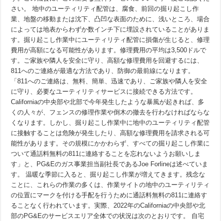
掘
り
さい。 地中のユーティリティ配管は、腐食、前回の掘り起こし作
起
業、地盤の移動または沈下、凸凹な表面のために、浅いところ、場合
こ
によっては地表からわずか数インチ下に埋設されていることがありま
し
作
す。掘り起こし作業中にユーティリティ配管に損傷が生じると、修理
業
費用が高額になる可能性があります。修理費用の平均は3,500ドルで
安
全
す。ご家族や隣人を安全に守り、高額な修理費用を回避するには、
強
811へのご連絡が最適な方法であり、防御の最前線になります。
化
「811へのご連絡は、無料、簡単、迅速であり、ご家族や隣人を安全
月
間
に守り、必要なユーティリティサービスに接続できる方法です。
で
Californiaの中央部や北部で今年発生したような暴風が起きれば、多
す。
掘
くの人々が、フェンスの修理作業や倒木の撤去を行わなければならな
り
くなります。しかし、掘り起こし作業中に地中のユーティリティ配管
起
に接触することは危険が発生したり、高額な修理費用を請求される可
こ
し
能性があります。その規模にかかわらず、すべての掘り起こし作業に
作
ついて通話料無料の811に連絡することを忘れないようお願いしま
業
が
す」と、PG&Eのガス事業担当副社長であるJoe Forlineは述べていま
あ
す。 温暖な季節に入ると、掘り起こし作業が増えてきます。残念な
る
ことに、これらの作業の多くは、作業サイトの地中のユーティリティ
場
合
の位置にマークを付ける手配を行うために通話料無料の811に連絡す
は、
ることなく行われています。実際、2022年のCaliforniaの中央部や北
そ
の
部のPG&Eのサービスエリア全体での状況は次のとおりです。 自宅