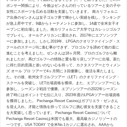
ガ
ポンサー関係により、今後はゼンさんの行っているツアーと女の子や
ブ
リ
女性にスポーツを広める活動を支援していきます。 南カリフォルニ
エ
ア出身のゼンさんは女子ゴルフ界で輝かしい実績を残し、ランキング
ラ・
ゼ
が急上昇中です。9歳からトーナメントに参加し、14歳で全米女子オ
ン
ープンに初出場しました。南カリフォルニア大学ではカレッジゴルフ
さ
でプレイし、オールアメリカンに選出され、2017年にエプソンツア
ん
が
ーに参加しました。しかし2019年、LPGAのクオリファイイング・ス
ア
クールのステージIIに進む事ができず、プロゴルフを諦めて他の道に
ン
バ
進むことを考えました。ゼンさんは18ヶ月間、プロのゴルフから離
サ
れましたが、再びゴルフへの情熱と愛を取り戻しツアーに出場。新た
ダ
に得た目的意識と迷いのない心を持って、カクタスツアーとウィメン
ー
に
ズ オール プロ ツアーで4ヶ月間に３回優勝し、復活を果たしまし
就
た。その後、欧州女子ゴルフツアー（LET）のクオリファイイング・
任
スクールを突破し、LET出場資格を獲得。また、エプソンツアーにも
参加し、シーズン２戦目で優勝。エプソンツアーの2022年シーズン
終了時にはポイントで七位に入り、2023年度のLPGAツアー出場資格
を獲得しました。 Pechanga Resort Casinoはガブリエラ・ゼンさん
を迎え入れ、才能と情熱を持ってゴルフに挑む彼女を支援できること
を大変嬉しく思っています。 Pechanga Resort Casinoについて
Pechanga Resort Casinoは米国でも最大、最高級カジノリゾートの
一つです。USA TODAY で全米No.1カジノに選出され、AAAから