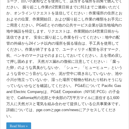
ョーク、白い小麦粉などを使用して、該当する場所を四角で囲んでく
ださい。 掘り起こし作業の2営業日前までに811までご連絡いただく
か、オンラインリクエストを送信してください：作業場所の住所とお
およその位置、作業開始日、および掘り起こし作業の種類をお手元に
ご用意ください。PG&Eとその他の公共サービス企業が該当地域内の
地中施設を特定します。リクエストは、作業開始の14営業日前から
送信できます。 安全に掘り起こし作業を行ってください：地中の配
管の外縁から24インチ以内の場所を掘る場合は、手工具を使用して
ください。作業が終了するまで、ユーティリティ配管を示すマーク、
杭、ペンキのマークはそのままにしておいてください。土を埋め戻し
て押し固めます。 天然ガス漏れの徴候に注意してください：「腐っ
た卵」のような異臭がしないか、「シュー」「ヒューヒュー」という
ような音やごう音がしないか、泥が空中に噴き出していないか、池や
小川が泡立っていないか、湿った場所で植物が枯れたり枯れそうにな
っていないかなどを確認してください。 PG&Eについて Pacific Gas
and Electric Companyは、PG&E Corporation（NYSE:PCG）の子会
社で、California州の北部と中央部の7万平方マイルに居住する1,600
万人に天然ガスと電気を組み合わせて提供している公共事業体です。
詳細については、pge.comとpge.com/newsにアクセスしてくださ
い。
Read More »