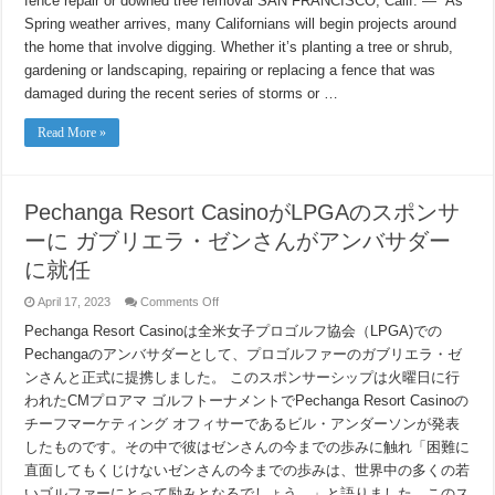
fence repair or downed tree removal SAN FRANCISCO, Calif. — As
April
National
Spring weather arrives, many Californians will begin projects around
Safe
Digging
the home that involve digging. Whether it’s planting a tree or shrub,
Month,
a
gardening or landscaping, repairing or replacing a fence that was
Reminder
damaged during the recent series of storms or …
to
Call
811
Read More »
for
All
Digging
Projects,
Large
or
Pechanga Resort CasinoがLPGAのスポンサ
Small
ーに ガブリエラ・ゼンさんがアンバサダー
に就任
on
April 17, 2023
Comments Off
Pechanga
Resort
Pechanga Resort Casinoは全米女子プロゴルフ協会（LPGA)での
Casino
Pechangaのアンバサダーとして、プロゴルファーのガブリエラ・ゼ
が
LPGA
ンさんと正式に提携しました。 このスポンサーシップは火曜日に行
の
われたCMプロアマ ゴルフトーナメントでPechanga Resort Casinoの
ス
ポ
チーフマーケティング オフィサーであるビル・アンダーソンが発表
ン
したものです。その中で彼はゼンさんの今までの歩みに触れ「困難に
サ
ー
直面してもくじけないゼンさんの今までの歩みは、世界中の多くの若
に
いゴルファーにとって励みとなるでしょう。」と語りました。このス