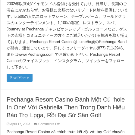
2002年以来4ダイヤモンドの格付けを受けており、日帰り、長期のご
滞在にかかわらず、お客様に比類のないリゾート体験を提供していま
す。5,500の人気スロットマシーン、テーブルゲーム、ワールドクラ
スのエンターテインメント、1,100の客室、レストラン、スパ、
Journey at Pechanga チャンピオンシップ・ゴルフコースなど、ゲス
トの皆様とコミュニティーの方々にご満足いただける施設を取り揃え
ております。Pechanga Resort CasinoはLuiseño族のPechanga Band
が所有、運営しています。詳しくはフリーダイヤル(877) 711-2946、
またはwww.Pechanga.com でお確かめ下さい。Pechanga Resort
Casinoのフェイスブック、インスタグラム、ツイッターをフォロー
して下さい。
Read More »
Pechanga Resort Casino Đánh Một Cú ‘hole
In One’ Với Gabriella Then Trong Danh Hiệu
Bảo Trợ Lpga, Rồi Đại Sứ Sân Golf
on
April 17, 2023
Comments Off
Pechanga
Resort
Pechanga Resort Casino đã chính thức kết đội với tay Golf chuyên
Casino