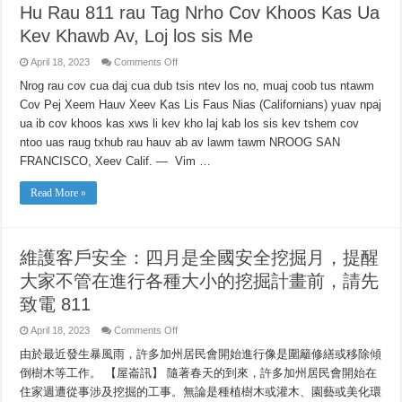
Hu Rau 811 rau Tag Nrho Cov Khoos Kas Ua
맞
이
Kev Khawb Av, Loj los sis Me
해
크
on
April 18, 2023
Comments Off
든
Kev
작
Saib
Nrog rau cov cua daj cua dub tsis ntev los no, muaj coob tus ntawm
든
Xyuas
Cov Pej Xeem Hauv Xeev Kas Lis Faus Nias (Californians) yuav npaj
규
Kom
Muaj
모
ua ib cov khoos kas xws li kev kho laj kab los sis kev tshem cov
Kev
와
Nyab
ntoo uas raug txhub rau hauv ab av lawm tawm NROOG SAN
상
Xeeb
관
Rau
FRANCISCO, Xeev Calif. — Vim …
Cov
없
Neeg
이
Siv
Read More »
모
Hluav
든
Taws
Xob:
굴
Lub
착
Hli
프
維護客戶安全：四月是全國安全挖掘月，提醒
Uas
로
Ua
大家不管在進行各種大小的挖掘計畫前，請先
Kev
젝
Khawb
트
Av
致電 811
진
Kom
행
Muaj
on
April 18, 2023
Comments Off
Kev
시
Nyab
維
811
Xeeb
由於最近發生暴風雨，許多加州居民會開始進行像是圍籬修繕或移除傾
護
에
Thoob
客
전
倒樹木等工作。 【屋崙訊】 隨著春天的到來，許多加州居民會開始在
Teb
戶
화
Chaws
住家週遭從事涉及挖掘的工事。無論是種植樹木或灌木、園藝或美化環
Nyob
安
해