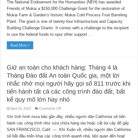
honored
The National Endowment for the Humanities (NEH) has awarded
with
Friends of Mukai a $150,000 Challenge Grant for the restoration of
prestigious
grant
Mukai Farm & Garden’s historic Mukai Cold Process Fruit Barreling
from
National
Plant. The grant is one of twenty-four Infrastructure and Capacity
Endowment
for
Building Challenge Grants. It comes with a challenge to the recipient
the
to use the federal funds to spur other support …
Humanities
Read More »
Giữ an toàn cho khách hàng: Tháng 4 là
Tháng Đào đất An toàn Quốc gia, một lời
nhắc nhở mọi người hãy gọi số 811 trước khi
tiến hành tất cả các công trình đào đất, bất
kể quy mô lớn hay nhỏ
on
April 18, 2023
Comments Off
Giữ
an
Với tình hình mưa bão gần đây, nhiều người dân California sẽ tiến
toàn
hành các công trình như sửa chữa hàng rào hoặc cắt tỉa cây đổ gãy
cho
khách
SAN FRANCISCO, Calif. — Khi Xuân về, nhiều người dân California
hàng:
Tháng
sẽ bắt đầu triển khai các công trình quanh nhà, liên quan đến hoạt
4