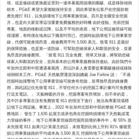
Rau
全：
境、或是修繕或更換最近受到一連串暴風雨損壞的圍籬、或是移除傾倒
야
Lub
四
한
Plaub
樹木，PG&E 希望大家都能保持安全，因此希望各位客戶在挖掘前都
月
다
Hlis
應先撥打 811，以免損壞地下公用事業施管線。四月是全國安全挖掘
Ntuj,
是
는
ib
全
알
月，也是向大家宣導這項重要免費服務的好時機 由於侵蝕、先前挖掘
qho
國
림
Kev
專案、地面的移動或沉降、以及不平坦的表面，地下公用設施管線可能
安
메
Ceeb
Toom
全
很淺層，有時僅在地表以下幾英吋而已。挖掘時如損壞地下公用事業管
시
txhawm
挖
지
線，代價可能會很昂貴，維修費用平均 3,500 美元。致電 811 是最好
rau
掘
Hu
的保障措施，也是第一道防線，可幫助您確保家人和鄰居的安全，並避
月，
Rau
811
提
免昂貴的維修費用。 「致電 811 完全免費、簡單又快速，將幫助您確
rau
醒
Tag
保家人和鄰居的安全，並與基本的公用事業服務保持連結。由於我們今
大
Nrho
家
年加州北部和中部遭遇暴風雨，所以許多人會需要從事圍籬修繕或移除
Cov
Khoos
不
傾倒樹木工作。PG&E 天然氣營運資深副總裁 Joe Forline 說：「不過
Kas
管
Ua
挖掘時如撞擊地下公用事業管線可能會有危險，並導致昂貴的維修費
在
Kev
進
Khawb
用，因此請記住先致電 811，不管任何大小的挖掘工事計畫均可免費撥
Av,
行
打這支電話。」 天氣轉暖的月份，挖掘專案有所增加，但不幸的是，
Loj
各
los
種
其中許多專案在沒有免費致電 811 的情況下進行，無法為專案現場標
sis
大
Me
記地下公用設施。事實上，2022 年在加州北部和中部的整個 PG&E 服
小
務地區： 發生了 1,635 起屋主或承包商在挖掘時損壞地下天然氣或電
的
挖
力管線的事件， 地下公用事業管線因挖掘而損壞的事件中，有 55% 並
掘
未先致電 811 如果只計算屋主的話，未致電的比例上升到 91% 修復受
計
畫
損公用事業線路的平均成本為 3,500 美元 挖掘時地下公用事業管線損
前，