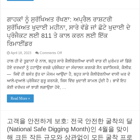
ਗਾਹਕਾਂ ਨੂੰ ਸੁਰੱਖਿਅਤ ਰੱਖਣਾ: ਅਪ੍ਰੈਲ ਰਾਸ਼ਟਰੀ
ਸੁਰੱਖਿਅਤ ਖੁਦਾਈ ਮਹੀਨਾ, ਸਾਰੇ ਵੱਡੇ ਜਾਂ ਛੋਟੇ ਖੁਦਾਈ ਦੇ
ਪ੍ਰੋਜੈਕਟ ਲਈ 811 ਤੇ ਕਾਲ ਕਰਨ ਲਈ ਇੱਕ
ਰਿਮਾਈਂਡਰ
on
April 18, 2023
Comments Off
ਗਾਹਕਾਂ
ਨੂੰ
ਹਾਲ ਹੀ ਦੇ ਤੂਫ਼ਾਨਾਂ ਦੇ ਨਾਲ, ਬਹੁਤ ਸਾਰੇ ਕੈਲੀਫੋਰਨੀਆ ਵਾਸੀ ਵਾੜ ਦੀ ਮੁਰੰਮਤ ਜਾਂ ਡਿੱਗੇ
ਸੁਰੱਖਿਅਤ
ਹੋਏ ਦਰਖਤਾਂ ਨੂੰ ਹਟਾਉਣ ਵਰਗੇ ਪ੍ਰੋਜੈਕਟ ਦਾ ਸੰਚਾਲਨ ਕਰਨਗੇ ਸੈਨ ਫਰਾਂਸਿਸਕੋ, ਕੈਲੀਫ.
ਰੱਖਣਾ:
ਅਪ੍ਰੈਲ
— ਜਿਵੇਂ ਹੀ ਬਸੰਤ ਰੁੱਤ ਦਾ ਮੌਸਮ ਆਉਂਦਾ ਹੈ, ਬਹੁਤ ਸਾਰੇ ਕੈਲੀਫੋਰਨੀਆ ਵਾਸੀ ਘਰ ਦੇ
ਰਾਸ਼ਟਰੀ
ਆਲੇ-ਦੁਆਲੇ ਪ੍ਰੋਜੈਕਟ ਸ਼ੁਰੂ ਕਰਨਗੇ, ਜਿਸ ਵਿੱਚ ਖੁਦਾਈ ਸ਼ਾਮਲ ਹੁੰਦੀ ਹੈ। ਭਾਵੇਂ ਇਹ
ਸੁਰੱਖਿਅਤ
ਖੁਦਾਈ
ਕੋਈ ਦਰੱਖਤ ਜਾਂ ਝਾੜੀ ਲਗਾਉਣਾ ਹੋਵੇ, …
ਮਹੀਨਾ,
ਸਾਰੇ
ਵੱਡੇ
Read More »
ਜਾਂ
ਛੋਟੇ
ਖੁਦਾਈ
ਦੇ
ਪ੍ਰੋਜੈਕਟ
고객을 안전하게 보호: 전국 안전한 굴착의 달
ਲਈ
811
(National Safe Digging Month)인 4월을 맞이
ਤੇ
ਕਾਲ
해 크든 작든 규모와 상관없이 모든 굴착 프로
ਕਰਨ