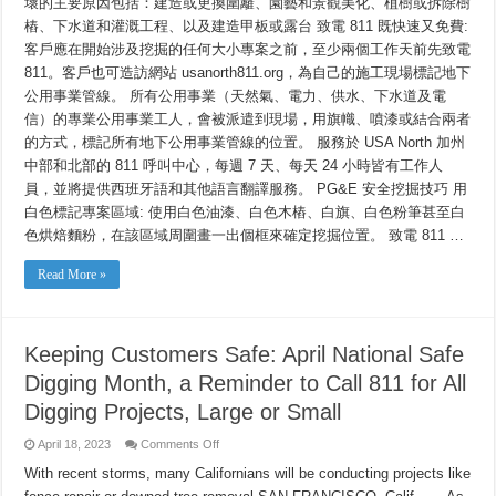
壞的主要原因包括：建造或更換圍籬、園藝和景觀美化、植樹或拆除樹
請
樁、下水道和灌溉工程、以及建造甲板或露台 致電 811 既快速又免費:
先
致
客戶應在開始涉及挖掘的任何大小專案之前，至少兩個工作天前先致電
電
811。客戶也可造訪網站 usanorth811.org，為自己的施工現場標記地下
811
公用事業管線。 所有公用事業（天然氣、電力、供水、下水道及電
信）的專業公用事業工人，會被派遣到現場，用旗幟、噴漆或結合兩者
的方式，標記所有地下公用事業管線的位置。 服務於 USA North 加州
中部和北部的 811 呼叫中心，每週 7 天、每天 24 小時皆有工作人
員，並將提供西班牙語和其他語言翻譯服務。 PG&E 安全挖掘技巧 用
白色標記專案區域: 使用白色油漆、白色木樁、白旗、白色粉筆甚至白
色烘焙麵粉，在該區域周圍畫一出個框來確定挖掘位置。 致電 811 …
Read More »
Keeping Customers Safe: April National Safe
Digging Month, a Reminder to Call 811 for All
Digging Projects, Large or Small
on
April 18, 2023
Comments Off
Keeping
Customers
With recent storms, many Californians will be conducting projects like
Safe: