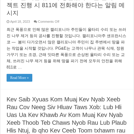
ਲਈ
젝트 진행 시 811에 전화해야 한다는 알림 메
ਇੱਕ
ਰਿਮਾਈਂਡਰ
시지
on
April 18, 2023
Comments Off
고
최근 폭풍으로 인해 많은 캘리포니아 주민들이 울타리 수리 또는 쓰러
객
을
진 나무 제거 등의 공사를 진행할 것입니다. 캘리포니아주 샌프란시스
안
코 — 봄이 다가오면서 많은 캘리포니아 주민이 집 주변에서 땅을 파
전
하
는 작업을 시작할 것입니다. PG&E는 고객이 나무나 관목 식재, 정원
게
가꾸기 또는 조경, 근래 잇따른 폭풍으로 손상된 울타리 수리 또는 교
보
체, 쓰러진 나무 제거 등을 위해 땅을 파기 전에 모두의 안전을 위해
호:
전
811로 …
국
안
Read More »
전
한
굴
착
의
Kev Saib Xyuas Kom Muaj Kev Nyab Xeeb
달
Rau Cov Neeg Siv Hluav Taws Xob: Lub Hli
(National
Safe
Digging
Uas Ua Kev Khawb Av Kom Muaj Kev Nyab
Month)
인
Xeeb Thoob Teb Chaws Nyob Rau Lub Plaub
4
월
Hlis Ntuj, ib qho Kev Ceeb Toom txhawm rau
을