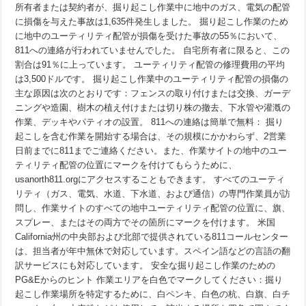
規
所有者または契約者が、掘り起こし作業中に地中のガス、電気の配管
模
に損傷を与えた事故は1,635件発生しました。 掘り起こし作業のため
に
か
に地中のユーティリティ配管が損傷を受けた事故の55％において、
か
811への連絡が行われていませんでした。 自宅所有者に限ると、この
わ
ら
割合は91％に上っています。 ユーティリティ配管の修理費用の平均
ず、
は3,500ドルです。 掘り起こし作業中のユーティリティ配管の損傷の
す
主な原因は次のとおりです：フェンスの取り付けまたは交換、ガーデ
べ
て
ニングや造園、樹木の植え付けまたは切り株の撤去、下水管や灌漑の
811
作業、デッキやパティオの設置。 811への連絡は簡単で無料： 掘り
ま
で
起こしを含む作業を開始する場合は、その規模にかかわらず、2営業
ご
日前までに811までご連絡ください。また、作業サイトの地中のユー
連
絡
ティリティ配管の位置にマークを付けてもらうために、
く
usanorth811.orgにアクセスすることもできます。 すべてのユーティ
だ
リティ（ガス、電気、水道、下水道、および通信）の専門作業員が訪
さ
い
問し、作業サイトのすべての地中ユーティリティ配管の位置に、旗、
スプレー、またはその両方でその箇所にマークを付けます。 米国
California州の中央部および北部で提供されている811コールセンター
は、担当者が年中無休で対応しています。スペイン語などの言語の翻
訳サービスにも対応しています。 安全な掘り起こし作業のための
PG&Eからのヒント 作業エリアを白色でマークしてください：掘り
起こし作業場所を特定するために、白ペンキ、白色の杭、白旗、白チ