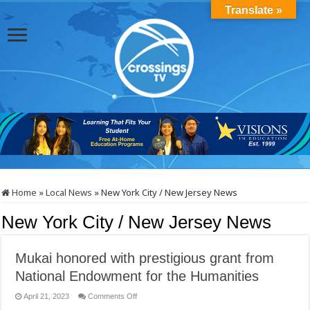
Translate »
Home
»
Local News
»
New York City / New Jersey News
New York City / New Jersey News
Mukai honored with prestigious grant from
National Endowment for the Humanities
on
April 21, 2023
Comments Off
Mukai