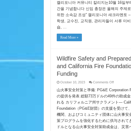
Community
캘리포니아 커뮤니티 칼리지는10월 16일부터 
Colleges
간을 기념합니다 신임 총장은 올해의 주제로 
Celebrates
Undocumen
위한 소속감 조성” 캘리포니아 새크라멘토 – 서
Student
Action
학생, 교수진, 교직원, 관리자들이 서류 미
Week
숍, …
Read More »
Wildfire Safety and Prepar
and California Fire Foundati
Funding
on
October 10, 2023
Comments Off
Wildfire
Safety
山火事安全対策と準備: PG&E Corporation Fo
and
の提供を発表 総額73万ドルの49件の助
Preparedne
The
れる カリフォルニア州サクラメント— California 
PG&E
Corporation
Foundation（PG&E財団）の支援を
Foundation
and
機関、およびコミュニティ団体に山火事安
California
策プログラムを強化するために供与されてき
Fire
Foundation
ドルとなる山火事安全対策助成金は、災害
Announce