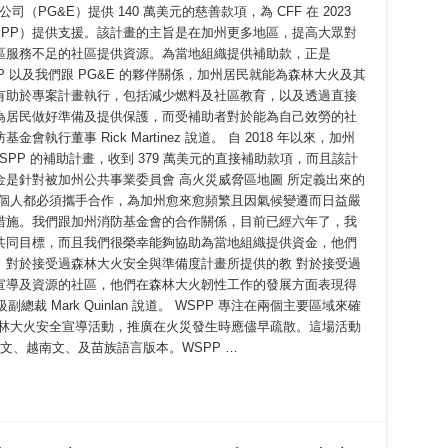
（PG&E）提供 140 萬美元的慈善款項，為 CFF 在 2023
SPP）提供支援。該計畫的主旨是在加州更多地區，提高大眾對
區服務不足的社區提供資源。為當地組織提供補助款，正是
PP 以及我們跟 PG&E 的夥伴關係，加州居民就能為森林大火及其
有助於專案計畫執行，包括減少燃料及社區教育，以及透過直接
為居民做好準備及提供保護，而受補助者對於能為自己效勞的社
行董事 Rick Martinez 說道。 自 2018 年以來，加州
WSPP 的補助計畫，收到 379 萬美元的直接補助款項，而且該計
是針對被加州公共事業委員會 高火災威脅區地圖 所定義出來的
每個人都必須攜手合作，為加州愈來愈頻繁且因氣候變遷而日益嚴
措施。我們跟加州消防基金會的合作關係，目前已經六年了，我
共同目標，而且我們很榮幸能夠協助為當地組織提供資金，他們
。對於接受過森林大火安全與準備度計畫所提供的教 對於接受過
宣導及資源的社區，他們在森林大火韌性工作的發展方面表現得
裁 Mark Quinlan 說道。 WSPP 專注在兩個主要區域來確
森林大火安全宣導活動，推廣在火災發生時應儘早疏散。這場活動
中文、越南文、及苗族語言版本。WSPP …