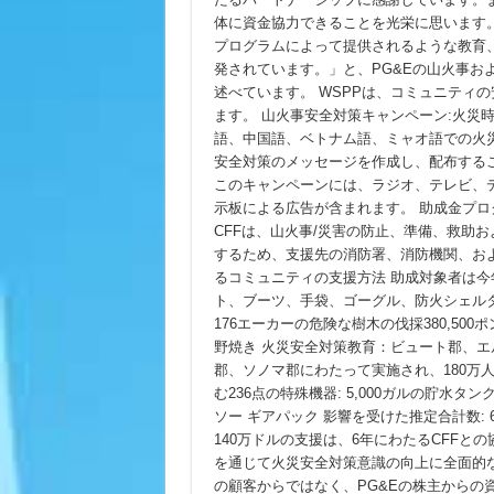
体に資金協力できることを光栄に思います
プログラムによって提供されるような教育
発されています。」と、PG&Eの山火事および
述べています。 WSPPは、コミュニティ
ます。 山火事安全対策キャンペーン:火災
語、中国語、ベトナム語、ミャオ語での火
安全対策のメッセージを作成し、配布する
このキャンペーンには、ラジオ、テレビ、
示板による広告が含まれます。 助成金プロ
CFFは、山火事/災害の防止、準備、救助
するため、支援先の消防署、消防機関、およ
るコミュニティの支援方法 助成対象者は今
ト、ブーツ、手袋、ゴーグル、防火シェルター
176エーカーの危険な樹木の伐採380,50
野焼き 火災安全対策教育：ビュート郡、
郡、ソノマ郡にわたって実施され、180万
む236点の特殊機器: 5,000ガルの貯水タ
ソー ギアパック 影響を受けた推定合計数: 6
140万ドルの支援は、6年にわたるCFFとの
を通じて火災安全対策意識の向上に全面的な
の顧客からではなく、PG&Eの株主からの資金