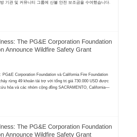
 소방 기관 및 커뮤니티 그룹에 산불 안전 보조금을 수여했습니다.
edness: The PG&E Corporation Foundation
on Announce Wildfire Safety Grant
: PG&E Corporation Foundation và California Fire Foundation
cháy rừng 49 khoản tài trợ với tổng trị giá 730.000 USD được
ss:
n cứu hỏa và các nhóm cộng đồng SACRAMENTO, California—
edness: The PG&E Corporation Foundation
on Announce Wildfire Safety Grant