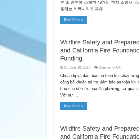
Corporation
부 및 중부에 소재한 49개의 현지 소방서,
Foundation
and
올해는 커뮤니티가 재해 …
California
Fire
Foundation
Read More »
Announce
Wildfire
Safety
Grant
Funding
Wildfire Safety and Prepar
and California Fire Foundati
Funding
on
October 10, 2023
Comments Off
Wildfire
Safety
Chuẩn bị và đảm bảo an toàn khi cháy rừng
and
công bố khoản tài trợ đảm bảo an toàn khi 
Preparedne
The
trao cho sở cứu hỏa địa phương, cơ qua
PG&E
Corporation
Với sự …
Foundation
and
California
Read More »
Fire
Foundation
Announce
Wildfire
Safety
Grant
Wildfire Safety and Prepar
Funding
and California Fire Foundati