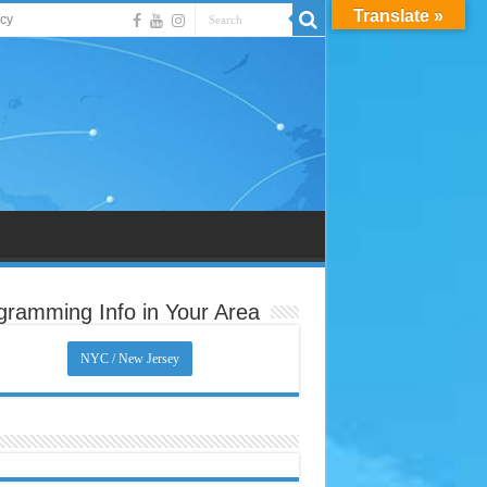
Translate »
acy
gramming Info in Your Area
NYC / New Jersey