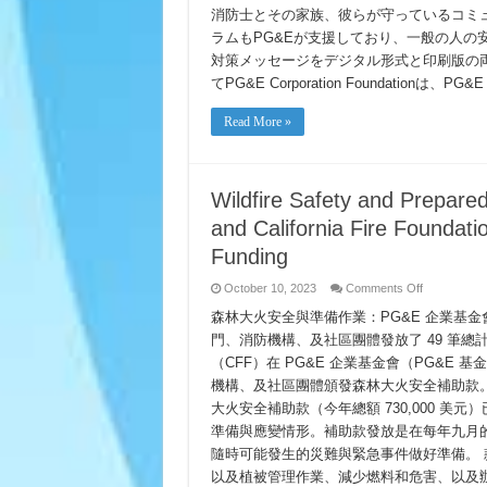
消防士とその家族、彼らが守っているコミュ
ラムもPG&Eが支援しており、一般の人の
対策メッセージをデジタル形式と印刷版の両方で提供し
てPG&E Corporation Foundationは、PG&E
Read More »
Wildfire Safety and Prepar
and California Fire Foundati
Funding
on
October 10, 2023
Comments Off
Wildfire
Safety
森林大火安全與準備作業：PG&E 企業基
and
門、消防機構、及社區團體發放了 49 筆總計 
Preparedne
The
（CFF）在 PG&E 企業基金會（PG&E
PG&E
Corporation
機構、及社區團體頒發森林大火安全補助款
Foundation
and
大火安全補助款（今年總額 730,000 
California
準備與應變情形。補助款發放是在每年九月的
Fire
Foundation
隨時可能發生的災難與緊急事件做好準備。
Announce
Wildfire
以及植被管理作業、減少燃料和危害、以及
Safety