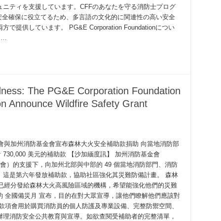
ニティを支援しています。CFFのあなたを守る消防士プログ
安全確保に役立てるため、多言語の文化的に関連性の高い安全
ています。 PG&E Corporation Foundationについ
 …
edness: The PG&E Corporation Foundation
on Announce Wildfire Safety Grant
金會與加州消防基金會宣布森林大火安全補助款捐助 向當地消防部
730,000 美元的補助款 【沙加緬度訊】 加州消防基金會
ss:
 基金會）的支援下，向加州北部與中部的 49 個當地消防部門、消防
。這是第六年發放補助款，協助社區強化其災難防備計畫。 森林
美元）已經分發給森林大火高風險區域的機構，希望能強化他們的災難
 全國備災月 宣布，目的在對大眾宣導，讓他們瞭解他們應該對
 款項會用於購買消防員的個人防護及專業設備、完整防禦空間、
辦理消防安全公共教育與宣導。如欲查閱受補助者的完整清單，