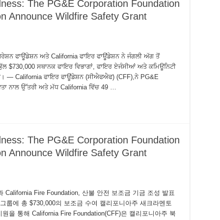
edness: The PG&E Corporation Foundation
on Announce Wildfire Safety Grant
਼ਨ ਫਾਊਂਡੇਸ਼ਨ ਅਤੇ California ਫਾਇਰ ਫਾਊਂਡੇਸ਼ਨ ਨੇ ਜੰਗਲੀ ਅੱਗ ਤੋਂ
ਾਂ ਕੁੱਲ $730,000 ਸਥਾਨਕ ਫਾਇਰ ਵਿਭਾਗਾਂ, ਫਾਇਰ ਏਜੰਸੀਆਂ ਅਤੇ ਕਮਿਊਨਿਟੀ
ss:
ਰਨੀਆ। — California ਫਾਇਰ ਫਾਊਂਡੇਸ਼ਨ (ਸੀਐਫਐਫ) (CFF),ਨੇ PG&E
ਇਤਾ ਨਾਲ ਉੱਤਰੀ ਅਤੇ ਮੱਧ California ਵਿੱਚ 49 …
edness: The PG&E Corporation Foundation
on Announce Wildfire Safety Grant
 California Fire Foundation, 산불 안전 보조금 기금 조성 발표
 그룹에 총 $730,000의 보조금 수여 캘리포니아주 새크라멘토
ss:
원을 통해 California Fire Foundation(CFF)은 캘리포니아주 북