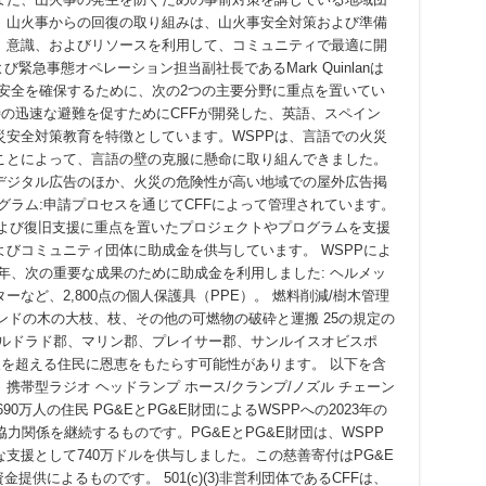
。山火事からの回復の取り組みは、山火事安全対策および準備
、意識、およびリソースを利用して、コミュニティで最適に開
緊急事態オペレーション担当副社長であるMark Quinlanは
の安全を確保するために、次の2つの主要分野に重点を置いてい
時の迅速な避難を促すためにCFFが開発した、英語、スペイン
災安全対策教育を特徴としています。WSPPは、言語での火災
ことによって、言語の壁の克服に懸命に取り組んできました。
デジタル広告のほか、火災の危険性が高い地域での屋外広告掲
グラム:申請プロセスを通じてCFFによって管理されています。
および復旧支援に重点を置いたプロジェクトやプログラムを支援
びコミュニティ団体に助成金を供与しています。 WSPPによ
年、次の重要な成果のために助成金を利用しました: ヘルメッ
など、2,800点の個人保護具（PPE）。 燃料削減/樹木管理
0ポンドの木の大枝、枝、その他の可燃物の破砕と運搬 25の規定の
エルドラド郡、マリン郡、プレイサー郡、サンルイスオビスポ
人を超える住民に恩恵をもたらす可能性があります。 以下を含
ンク 携帯型ラジオ ヘッドランプ ホース/クランプ/ノズル チェーン
90万人の住民 PG&EとPG&E財団によるWSPPへの2023年の
協力関係を継続するものです。PG&EとPG&E財団は、WSPP
支援として740万ドルを供与しました。この慈善寄付はPG&E
提供によるものです。 501(c)(3)非営利団体であるCFFは、