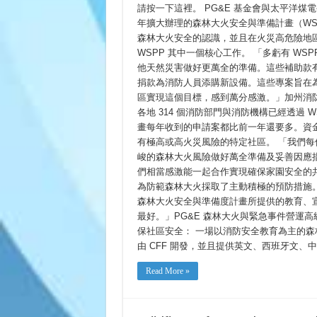
Grant
請按一下這裡。 PG&E 基金會與太平洋煤電公司
Funding
年擴大辦理的森林大火安全與準備計畫（W
森林大火安全的認識，並且在火災高危險地
WSPP 其中一個核心工作。 「多虧有 WS
他天然災害做好更萬全的準備。這些補助款
捐款為消防人員添購新設備。這些專案旨在
區實現這個目標，感到萬分感激。」加州消防基金會執
各地 314 個消防部門與消防機構已經透過 
畫每年收到的申請案都比前一年還要多。資金
有極高或高火災風險的特定社區。 「我們
峻的森林大火風險做好萬全準備及妥善因應
們相當感激能一起合作實現確保家園安全的
為防範森林大火採取了主動積極的預防措施
森林大火安全與準備度計畫所提供的教育、
最好。」PG&E 森林大火與緊急事件營運高級副總
保社區安全： 一場以消防安全教育為主的
由 CFF 開發，並且提供英文、西班牙文、
Read More »