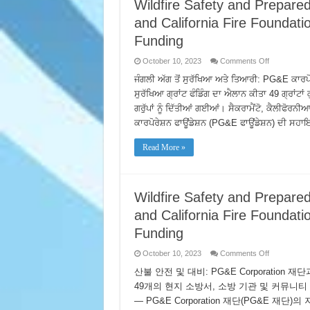
Wildfire Safety and Prepar
and California Fire Foundati
Funding
on
October 10, 2023
Comments Off
Wildfire
Safety
ਜੰਗਲੀ ਅੱਗ ਤੋਂ ਸੁਰੱਖਿਆ ਅਤੇ ਤਿਆਰੀ: PG&E ਕਾਰਪੋਰੇਸ
and
ਸੁਰੱਖਿਆ ਗ੍ਰਾਂਟ ਫੰਡਿੰਗ ਦਾ ਐਲਾਨ ਕੀਤਾ 49 ਗ੍ਰਾਂਟ
Preparedne
The
ਗਰੁੱਪਾਂ ਨੂੰ ਦਿੱਤੀਆਂ ਗਈਆਂ। ਸੈਕਰਾਮੈਂਟੋ, ਕੈਲੀਫੋ
PG&E
Corporation
ਕਾਰਪੋਰੇਸ਼ਨ ਫਾਊਂਡੇਸ਼ਨ (PG&E ਫਾਊਂਡੇਸ਼ਨ) ਦੀ ਸਹਾ
Foundation
and
California
Read More »
Fire
Foundation
Announce
Wildfire
Safety
Grant
Wildfire Safety and Prepar
Funding
and California Fire Foundati
Funding
on
October 10, 2023
Comments Off
Wildfire
Safety
산불 안전 및 대비: PG&E Corporation 재단과
and
49개의 현지 소방서, 소방 기관 및 커뮤니티
Preparedne
The
— PG&E Corporation 재단(PG&E 재단)의 지
PG&E