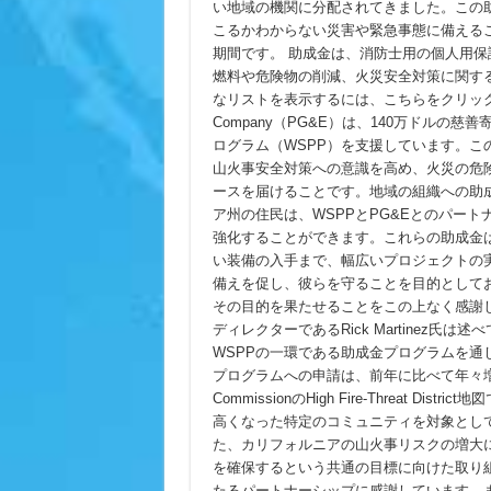
Wildfire
い地域の機関に分配されてきました。この
Safety
Grant
こるかわからない災害や緊急事態に備える
Funding
期間です。 助成金は、消防士用の個人用
燃料や危険物の削減、火災安全対策に関す
なリストを表示するには、こちらをクリックしてください
Company（PG&E）は、140万ドルの慈
ログラム（WSPP）を支援しています。
山火事安全対策への意識を高め、火災の危
ースを届けることです。地域の組織への助成
ア州の住民は、WSPPとPG&Eとのパー
強化することができます。これらの助成金
い装備の入手まで、幅広いプロジェクトの
備えを促し、彼らを守ることを目的として
その目的を果たせることをこの上なく感謝しています。
ディレクターであるRick Martinez氏は
WSPPの一環である助成金プログラムを通
プログラムへの申請は、前年に比べて年々増えています。助
CommissionのHigh Fire-Threat
高くなった特定のコミュニティを対象とし
た、カリフォルニアの山火事リスクの増大
を確保するという共通の目標に向けた取り組みにおいて
たるパートナーシップに感謝しています。