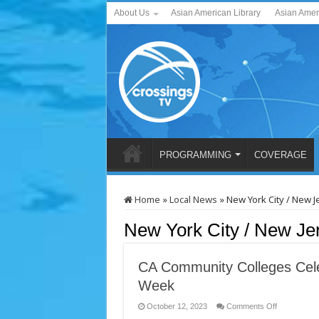
About Us
Asian American Library
Asian Amer
PROGRAMMING
COVERAGE
Home
»
Local News
»
New York City / New 
New York City / New J
CA Community Colleges Cel
Week
on
October 12, 2023
Comments Off
CA