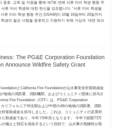
옹호, 교육 및 지원을 통해 제7회 연례 서류 미비 학생 행동 주
서류 미비 학생에 대한 헌신을 강조합니다: “서류 미비 학생을
ted
류 미비 학생 행동 주간 (USAW)이 10월 16일부터 20일까지
비 학생의 필요 사항을 옹호하고 지원하기 위해 가상과 대면 워크
edness: The PG&E Corporation Foundation
on Announce Wildfire Safety Grant
undationとCalifornia Fire Foundationが山火事安全対策助成金
成金が地域の消防署、消防機関、およびコミュニティ団体に供与さ
ss:
Fire Foundation（CFF）は、PG&E Corporation
受けて、カリフォルニア州北部および中部の49の地域の消防署、消防
全対策助成金を供与しました。これは、コミュニティの災害対
た助成金であり、今年で6年目となります。 今年で総額73万
への備えと対応を強化するという目的で、山火事の危険性が高