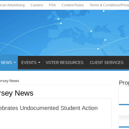
ican Advertising
Careers
PSA
Contest Rules
Terms & Conditions/Priv
NEWS
EVENTS
VOTER RESOURCES
CLIENT SERVICES
Jersey News
Pro
ersey News
ebrates Undocumented Student Action