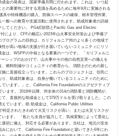
助成金の発表は、国家準備月間に行われます。これは、いつ起
ことの重要性に対する意識を高めるために毎年9月に実施される
保護具や特殊機器の購入、防御スペースの確保、樹木管理作業、
る一般への教育や支援活動に使用されます。助成対象者の詳細
。 PG&E財団とPacific Gas and Electric
善寄付により、CFFの幅広い2023年山火事安全対策および準備プ
このプログラムの目的は、カリフォルニア州のより多くの地域で
険性が高い地域の支援が行き届いていないコミュニティにリソ
金は、WSPPの中核となる要素の一つです。 「カリフォルニ
トナーシップのおかげで、山火事やその他の自然災害への備えを
は、燃料削減やコミュニティの教育から、消防士のための新し
実施に直接役立っています。これらのプロジェクトは、住民に
おり、助成対象者は、自身が働いているコミュニティのために
」と、California Fire Foundationのエグゼクティブ
述べています。 2018年以降、州全体の314の消防署と消防機関が、
じて、直接的な助成金として379万ドルを受け取りました。この
 助成金は、California Public Utilities
 District地図で特定されたきわめて火災リスクが高い、または火災リスクが
ています。 「私たち全員が協力して、気候変動によって悪化し
に適切に備え、対応する必要があります。当社は、地元の安全
、California Fire Foundationと築いてきた6年にわ
また、山火事の発生を防ぐための事前対策を講じている地域団