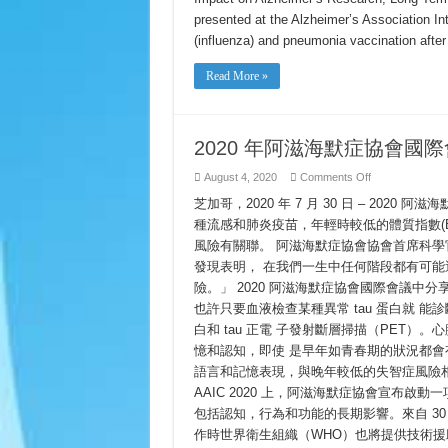
International
Conference
presented at the Alzheimer’s Association I
2020
(influenza) and pneumonia vaccination afte
Read More »
2020 年阿滋海默症協會國
on
August 4, 2020
Comments Off
2020
年
芝加哥，2020 年 7 月 30 日 – 202
阿
種流感和肺炎疫苗，年輕時較低的體質指數(B
滋
風險有關聯。 阿滋海默症協會協會首席科學官 Mari
海
默
發現表明， 在我們一生中任何階段都有可能
症
險。」 2020 阿滋海默症協會國際會議中
協
會
也許只要血液檢查某種異常 tau 蛋白就 
國
白和 tau 正電 子發射斷層掃描（PET
際
憶和認知，即使 是早年如青春期的狀況都
會
議
語言和記憶表現，與晚年較低的失智症風險
的
AAIC 2020 上，阿滋海默症協會宣布
要
點
包括認知，行為和功能的長期影響。來自 3
作時世界衛生組織（WHO）也將提供技術