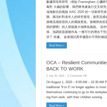
數據與現有研究（例如 Framingham 
毒對 大腦的影響，我們將考慮進行交叉研究合
滋海默症的風險 AAIC 2020 的一項
聯。兩項針對老年人的研究發現，接受流感
接種流感疫苗的人的風險更低。接種肺炎疫苗
因的變體）的人群能最大地降低風險。 這
係，強調疫苗接種作為 一種可行的潛在干
供了 依據。 血液測試異常腦蛋白可用於確認阿
Read More »
OCA – Resilient Communit
BACK TO WORK
on
July 30, 2020
Comments Off
OCA
–
On August 1, 2020 – 9:00 AM – 10:30 AM PS
Resilient
traditional “9 to 5” no longer applies to mos
Communities:
ON
themselves continuing to go to the workpl
THE
FRONT
ing from work, with their children running …
LINES:
GOING
BACK
Read More »