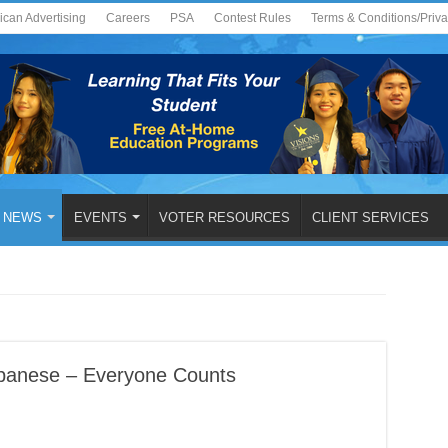
ican Advertising
Careers
PSA
Contest Rules
Terms & Conditions/Priv
NEWS
EVENTS
VOTER RESOURCES
CLIENT SERVICES
panese – Everyone Counts