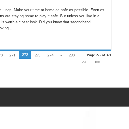
 lungs. Make your time at home as safe as possible. Even as
s are staying home to play it safe. But unless you live in a
 is worth a closer look. Did you know that secondhand
moking …
272
70
271
273
274
»
280
Page 272 of 321
290
300