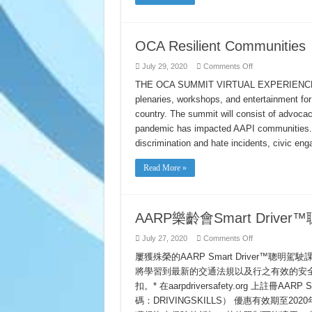
TO
WORK
OCA Resilient Communities
on
July 29, 2020
Comments Off
OCA
Resilient
THE OCA SUMMIT VIRTUAL EXPERIENCE Resi
Communities
plenaries, workshops, and entertainment for
country. The summit will consist of advoc
pandemic has impacted AAPI communities. 
discrimination and hate incidents, civic e
Read More »
AARP樂齡會Smart Driv
on
July 27, 2020
Comments Off
AARP
樂
屢獲殊榮的AARP Smart Driver
齡
將學習到最新的交通法規以及行之有效的安
會
扣。* 在aarpdriversafety.org 上註冊
Smart
Driver™
碼：DRIVINGSKILLS） 優惠有效期至2
聰