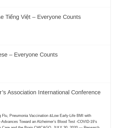
e Tiếng Việt – Everyone Counts
ese – Everyone Counts
r’s Association International Conference
 Flu, Pneumonia Vaccination &Low Early-Life BMI with
 -Advances Toward an Alzheimer’s Blood Test -COVID-19’s
rm Care and the Brain CHICAGO, JULY 30, 2020 — Research