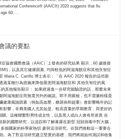
nternational Conference® (AAIC®) 2020 suggests that flu
r age 60, …
際會議的要點
0 阿滋海默症協會國際會議（AAIC）上發表的研究結果 顯示，60 歲後接
MI)，以及其它健康因素, 均與較低的阿滋海默症和其他失智症
a C. Carrillo 博士表示：「在 AAIC 2020 報告的這些新
透過某種行為措施來降低罹患阿滋海默症和 其他失智症的風
分享的其他報告顯示： 如果經過進一步研究能驗證的話，那麼未來
能診斷阿滋海默症而無需另外的確認。即不用屍檢，也不需澱粉樣蛋
）。心臟健康風險因素（例如高血壓，糖尿病和超重）會影響晚年的記
會有影響，非裔美國人尤其如是。較高質量的早期教育，與更好的
相關。這種聯繫對男性或女性，以及黑人或白人會有所差異 在
啟動一項新的國際研究，以追踪和了解暴露在新型 冠狀病毒中對大腦，
0 多個國家的科學家熱切 參與這項研究。在我們推動這一重要合
援助。為了對這項研究建立堅實的基礎，我們將就如何測試和收集