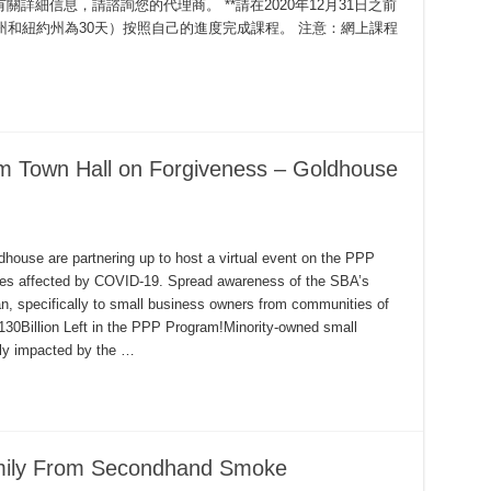
詳細信息，請諮詢您的代理商。 **請在2020年12月31日之前
州和紐約州為30天）按照自己的進度完成課程。 注意：網上課程
m Town Hall on Forgiveness – Goldhouse
house are partnering up to host a virtual event on the PPP
ses affected by COVID-19. Spread awareness of the SBA’s
n, specifically to small business owners from communities of
130Billion Left in the PPP Program!Minority-owned small
ly impacted by the …
Family From Secondhand Smoke