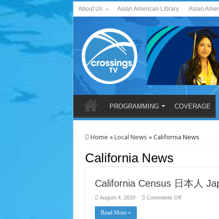
About Us
Asian American Library
Asian Amer
PROGRAMMING
COVERAGE
Home
»
Local News
»
California News
California News
California Census 日本人 Ja
on
August 4, 2020
Comments Off
California
Census
Read More »
日