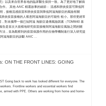
心臟研究）以及來自世界各地的臨床醫生保持一致。為了更好地了解病
作。 其他 AAIC 精選故事的細節： 流感和肺炎疫苗可降低阿
新研究表明，接種流感疫苗和肺炎疫苗與降低阿滋海默症的風險有關
或肺炎疫苗接種的人罹患阿滋海默症的可能性 較小。那些更經常
，對未攜帶一個已知阿滋 海默症遺傳風險因素（TOMM40 基
些報告是首次大規模地研究疫苗接種與阿滋海默症風險之間的關
預方法，並為觀察到的疫苗保護作用的生物學機制進行深入研究提
滋海默症的診斷 AAIC …
ies: ON THE FRONT LINES: GOING
T Going back to work has looked different for everyone. The
t workers. Frontline workers and essential workers find
ace, armed with PPE. Others are working from home and home-