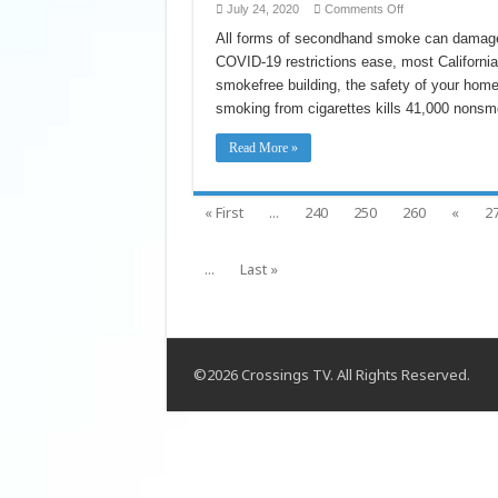
on
July 24, 2020
Comments Off
It’s
Time
All forms of secondhand smoke can damage
to
COVID-19 restrictions ease, most Californian
Protect
Your
smokefree building, the safety of your home
Family
From
smoking from cigarettes kills 41,000 nons
Secondhand
Smoke
Read More »
« First
...
240
250
260
«
2
...
Last »
©2026 Crossings TV. All Rights Reserved.