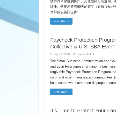
明
獲得汽車保險的折扣。其他限制可能適用。有關
駕
註冊。然後您將有60天的時間（在康涅狄格
駛
目前僅以英語提供
網
上
課
Read More »
程
Paycheck Protection Progra
Collective & U.S. SBA Event
on
July 27, 2020
Comments Off
Paycheck
Protection
The Small Business Administration and Gold
Program
and Loan Forgiveness for minority busines
Town
Hall
forgivable Paycheck Protection Program loa
on
Forgiveness
color and other marginalized communities.$
–
Goldhouse
businesses who have been disproportionate
Collective
&
U.S.
Read More »
SBA
Event
It’s Time to Protect Your 