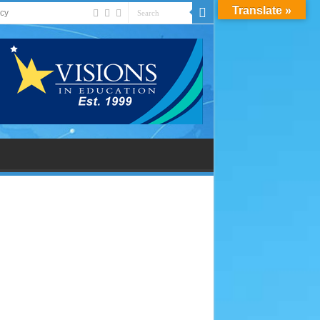
Translate »
acy