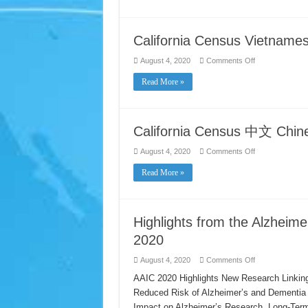
本
人
Japanese
–
California Census Vietnames
Everyone
Counts
on
August 4, 2020
Comments Off
California
Census
Read More »
Vietnamese
Tiếng
Việt
–
Everyone
Counts
California Census 中文 Chin
on
August 4, 2020
Comments Off
California
Census
Read More »
中
文
Chinese
–
Everyone
Highlights from the Alzheime
Counts
2020
on
August 4, 2020
Comments Off
Highlights
from
AAIC 2020 Highlights New Research Linking
the
Reduced Risk of Alzheimer’s and Dementia
Alzheimer’s
Association
Impact on Alzheimer’s Research, Long-Te