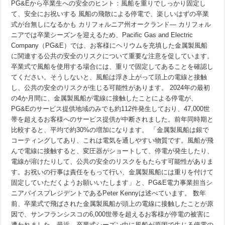
卒
PG&Eから卒業生への安全のヒント：風船を重りでしっかり固定し
業
て、安全にお祝いする 風船の飛散による停電で、楽しいはずの卒業
生
式が台無しになるかも カリフォルニア州オークランド— カリフォル
へ:
重
ニアでは卒業シーズンを迎えるため、Pacific Gas and Electric
り
Company（PG&E）では、お客様にヘリウムを充填した金属製風船
で
風
に関連する公共の安全のリスクについて重要な注意を促しています。
船
卒業式で風船を使用する場合には、重りで固定してあることを確認し
を
てください。そうしないと、風船は浮き上がって頭上の電線と接触
固
定
し、公共の安全のリスクが生じる可能性があります。 2024年の最初
し
の4か月間に、金属製風船が電線に接触したことによる停電が、
て
安
PG&Eのサービス提供地域のみでも約112件発生しており、47,000世
全
帯を超えるお客様へのサービス提供が中断されました。前年同時期と
を
比較すると、平均で約30%の増加になります。 「金属製風船は銀で
祝
う
コーティングしてあり、これは電気を通しやすい物質です。風船が飛
んで電線に接触すると、変圧器がショートして、停電が発生したり、
電線が溶けたりして、公共の安全のリスクをもたらす可能性がありま
す。お祝いの行事は責任をもって行い、金属製風船には重りを付けて
固定していただくようお願いいたします」と、PG&E電力事業担当シ
ニアバイスプレジデントであるPeter Kennyは述べています。 数年
前、卒業式で飛ばされた金属製風船が頭上の電線に接触したことが原
因で、サンフランシスコの6,000世帯を超えるお客様が停電の被害に
遭われました。最近、卒業式シーズン中に風船が原因で生じる停電の