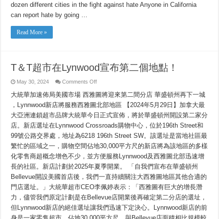
Ensure
dozen different cities in the fight against hate Anyone in California
All
can report hate by going …
Californians
Know
There
Read More »
is
Support
When
You
Report
T＆T超市在Lynwood宣布第二個地點！
on
May 30, 2024
Comments Off
T
＆
大統華加速佈局美國市場 西雅圖將迎來第二間分店 華盛頓州再下一城
T
，Lynnwood新店將服務西雅圖北部地區 【2024年5月29日】加拿大最
超
市
大亞洲連鎖超市品牌大統華今日正式宣佈，將於華盛頓州開設第二家分
在
店。新店選址在Lynnwood Crossroads購物中心，位於196th Street和
Lynwood
宣
99號公路交界處，地址為6218 196th Street SW。該選址是當地社區最
布
繁忙的區域之一，購物空間佔地30,000平方尺的新店將為該地區的多樣
第
化零售商超概念增色不少，並方便服務Lynnwood及西雅圖北部迅速增
二
個
長的社區。新店計劃於2025年夏季開業。 「自我們宣布在華盛頓州
地
Bellevue開設美國首店後，我們一直持續關注大西雅圖地區其他合適的
點！
門店選址。」大統華超市CEO李佩婷表示：「西雅圖有巨大的增長潛
力，儘管我們原定計劃是在Bellevue店開業後再確定第二分店的選址，
但Lynnwood新店的絕佳選址讓我們迅速下定決心。Lynnwood新店的前
身是一家零售超市，佔地30,000平方尺，與Bellevue店面積相比規模較