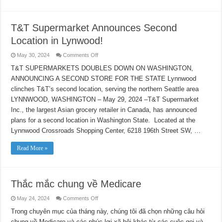
T&T Supermarket Announces Second
Location in Lynwood!
on
May 30, 2024
Comments Off
T&T
Supermarket
T&T SUPERMARKETS DOUBLES DOWN ON WASHINGTON,
Announces
ANNOUNCING A SECOND STORE FOR THE STATE Lynnwood
Second
Location
clinches T&T’s second location, serving the northern Seattle area
in
Lynwood!
LYNNWOOD, WASHINGTON – May 29, 2024 –T&T Supermarket
Inc., the largest Asian grocery retailer in Canada, has announced
plans for a second location in Washington State. Located at the
Lynnwood Crossroads Shopping Center, 6218 196th Street SW, …
Read More »
Thắc mắc chung về Medicare
on
May 24, 2024
Comments Off
Thắc
mắc
Trong chuyên mục của tháng này, chúng tôi đã chọn những câu hỏi
chung
chung về Medicare và các phúc lợi xã hội khác từ các cuộc gọi và
về