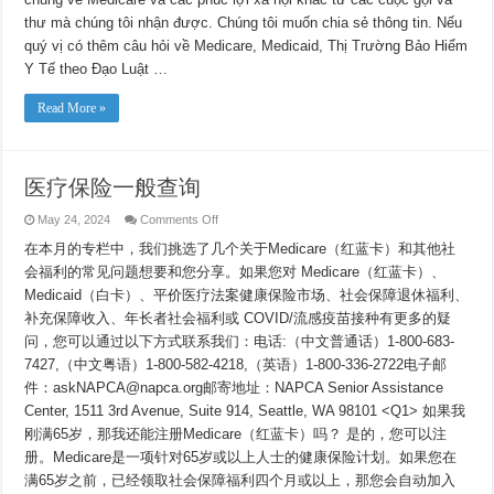
Medicare
thư mà chúng tôi nhận được. Chúng tôi muốn chia sẻ thông tin. Nếu
quý vị có thêm câu hỏi về Medicare, Medicaid, Thị Trường Bảo Hiểm
Y Tế theo Đạo Luật …
Read More »
医疗保险一般查询
on
May 24, 2024
Comments Off
医
在本月的专栏中，我们挑选了几个关于Medicare（红蓝卡）和其他社
疗
保
会福利的常见问题想要和您分享。如果您对 Medicare（红蓝卡）、
险
Medicaid（白卡）、平价医疗法案健康保险市场、社会保障退休福利、
一
般
补充保障收入、年长者社会福利或 COVID/流感疫苗接种有更多的疑
查
问，您可以通过以下方式联系我们：电话:（中文普通话）1-800-683-
询
7427,（中文粤语）1-800-582-4218,（英语）1-800-336-2722电子邮
件：askNAPCA@napca.org邮寄地址：NAPCA Senior Assistance
Center, 1511 3rd Avenue, Suite 914, Seattle, WA 98101 <Q1> 如果我
刚满65岁，那我还能注册Medicare（红蓝卡）吗？ 是的，您可以注
册。Medicare是一项针对65岁或以上人士的健康保险计划。如果您在
满65岁之前，已经领取社会保障福利四个月或以上，那您会自动加入