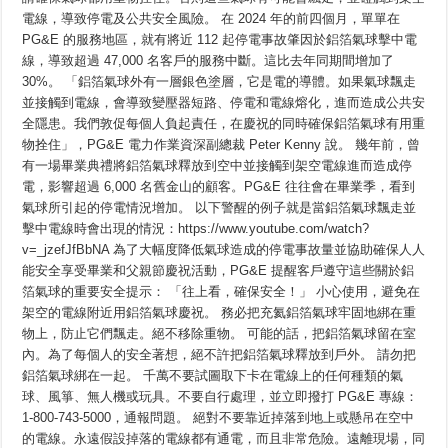
物
固
電線，導致停電及公共安全風險。 在 2024 年的前四個月，單單在
定
PG&E 的服務地區，就有將近 112 起停電事故肇因於鋁箔氣球擊中電
氣
線，導致超過 47,000 名客戶的服務中斷。這比去年同期間增加了
球
來
30%。 「鋁箔氣球外有一層銀色塗層，它是電的導體。如果氣球飄走
慶
並接觸到電線，會導致變壓器短路、停電和電線熔化，進而造成公共安
祝
安
全隱患。我們敦促每個人負起責任，在慶祝的同時確保鋁箔氣球有用重
全
物拴住」，PG&E 電力作業資深副總裁 Peter Kenny 說。 幾年前，曾
有一場畢業典禮將鋁箔氣球釋放到空中並接觸到架空電線進而造成停
電，影響超過 6,000 名舊金山的顧客。PG&E 往往會在畢業季，看到
氣球所引起的停電情況增加。 以下警醒的例子就是當鋁箔氣球飄走並
擊中電線時會出現的情況：https://www.youtube.com/watch?
v=_jzefJfBbNA 為了大幅度降低氣球造成的停電事故量並協助確保人人
能安全享受畢業和父親節慶祝活動，PG&E 提醒客戶遵守這些關於鋁
箔氣球的重要安全提示： 「往上看，確保安全！」 小心使用，避免在
架空的電線附近用鋁箔氣球慶祝。 務必把充氦鋁箔氣球牢固地綁在重
物上，防止它們飄走。絕不移除重物。 可能的話，把鋁箔氣球留在室
內。為了每個人的安全著想，絕不許把鋁箔氣球釋放到戶外。 請勿把
鋁箔氣球綁在一起。 千萬不要試圖取下卡在電線上的任何種類的氣
球、風箏、無人機或玩具。不要自行處理，並立即撥打 PG&E 專線：
1-800-743-5000，通報問題。 絕對不要靠近掉落到地上或懸吊在空中
的電線。永遠假設掉落的電線都有通電，而且非常危險。遠離現場，同