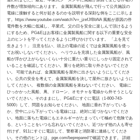
件数が増加傾向にあります。 金属製風船が飛んで行って公共施設の
電線に接触すると何が起きるのかを説明する深刻な例をここに示しま
す。https://www.youtube.com/watch?v=_jzefJfBbNA 風船が原因の停
電件数を大幅に低減し、卒業式、父の日を安全に楽しんで頂けるよう
にするため、PG&Eはお客様に金属製風船に関する以下の重要な安全
上のヒントを守ってくださるように呼びかけています。 「上を見て
生きよう！」 注意を払い、頭上の電線の近くでは金属製風船を使っ
てお祝いしないでください。 ヘリウムを充填した金属製風船が、風
船が浮かび上がらないくらい十分に重たい重りにしっかり固定されて
いることを確認してください。重りを絶対に取り外さないでくださ
い。 可能であれば、金属製風船を屋外に出さないようにしてくださ
い。公共の安全を考えて、金属製風船を決して屋外に放さないように
してください。 複数個の金属製風船を束ねないでください。 電線に
ひっかかった風船、凧、ドローン、オモチャを電線から外そうとしな
いでください。そのままにし、PG&Eにすぐに電話（1-800-743-
5000）して、問題をお知らせください。 地面に垂れ下がっている
か、空中にぶら下がっている電線には、絶対に近づかないでくださ
い。地面に落ちた電線にもエネルギーがたまっていて極めて危険であ
る、ということをいつも忘れないでください。近づかず他の人も寄せ
付けず、911にすぐに電話して、警察署と消防署に連絡してくださ
い。その他のヒントは、pge.com/bepreparedで確認できます。 詳細