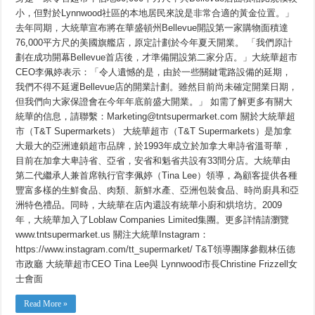
小，但對於Lynnwood社區的本地居民來說是非常合適的黃金位置。」
去年同期，大統華宣布將在華盛頓州Bellevue開設第一家購物面積達
76,000平方尺的美國旗艦店，原定計劃於今年夏天開業。 「我們原計
劃在成功開幕Bellevue首店後，才準備開設第二家分店。」大統華超市
CEO李佩婷表示：「令人遺憾的是，由於一些關鍵電路設備的延期，
我們不得不延遲Bellevue店的開業計劃。雖然目前尚未確定開業日期，
但我們向大家保證會在今年年底前盛大開業。」 如需了解更多有關大
統華的信息，請聯繫：Marketing@tntsupermarket.com 關於大統華超
市（T&T Supermarkets） 大統華超市（T&T Supermarkets）是加拿
大最大的亞洲連鎖超市品牌，於1993年成立於加拿大卑詩省溫哥華，
目前在加拿大卑詩省、亞省，安省和魁省共設有33間分店。大統華由
第二代繼承人兼首席執行官李佩婷（Tina Lee）領導，為顧客提供各種
豐富多樣的生鮮食品、肉類、新鮮水產、亞洲包裝食品、時尚廚具和亞
洲特色禮品。同時，大統華在店內還設有統華小廚和烘培坊。2009
年，大統華加入了Loblaw Companies Limited集團。更多詳情請瀏覽
www.tntsupermarket.us 關注大統華Instagram：
https://www.instagram.com/tt_supermarket/ T&T領導團隊參觀林伍德
市政廳 大統華超市CEO Tina Lee與 Lynnwood市長Christine Frizzell女
士會面
Read More »