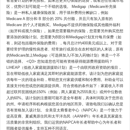
者需要计划的事先授权。如果您更关心保险的花费，或者您住在城市地
区，优势计划可能是一个不错的选项。 Medigap（Medicare补充保
险）是一种私人健康保险政策，用于填补费用分摊缺口，例如
Medicare A 部分和 B 部分的 20% 共付额，并且只有加入原有的
Medicare 的个人才能购买。Medigap不提供药物保险或其他额外福利
（如牙科或视力保险）。如果您需要额外的保险，您需要另外购买您想
要添加的保险计划。您需要为B部分和Medigap计划支付每月保费（如
有，则还包括额外保险的费用），每月总计约400美元或以上。对于需
要经常护理的慢性病患者、经常旅行或居住在农村地区的人来说，原有
的Medicare加上Medigap（可选择加入/不加入药物计划）将是一个不
错的选择。 <Q3> 您知道您也可能有资格获得能源费用援助吗？
LIHEAP（低收入家庭能源援助计划）是一个由联邦政府资助的项目，
旨在帮助低收入家庭满足其即时的家庭能源需求。该计划为您的家庭提
供每年一次的现金补助，帮助您支付家庭供暖和制冷费用。补助金可以
直接支付给您或您的能源提供商。符合资格的条件如下：家庭收入不得
超过联邦贫困线的150%（例如，两人家庭为2555美元）或州中位数收
入的60%。该计划的注册期可能不是全年都有，具体时间取决于您所在
的州。申请程序和机构根据您居住的地区而异。请致电我们以确认您是
否有资格加入该计划。 全美亚太裔耆老中心（NAPCA）是一个致力于
提高亚裔、夏威夷原住民和太平洋岛民（AANHPI）年长者及其家庭生
活质量的非营利组织。我们运营的NAPCA年长者帮助中心为年长者和
照顾者提供服务，支持五种不同语言。