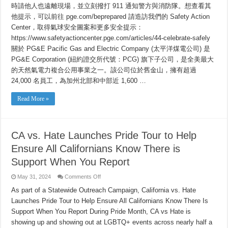
時請他人也遠離現場，並立刻撥打 911 通知警方與消防隊。想查看其
他提示，可以前往 pge.com/beprepared 請造訪我們的 Safety Action
Center，取得氣球安全圖案和更多安全提示：
https://www.safetyactioncenter.pge.com/articles/44-celebrate-safely
關於 PG&E Pacific Gas and Electric Company (太平洋煤電公司) 是
PG&E Corporation (紐約證交所代號：PCG) 旗下子公司，是全美最大
的天然氣電力複合公用事業之一。該公司位於舊金山，擁有超過
24,000 名員工，為加州北部和中部近 1,600 …
Read More »
CA vs. Hate Launches Pride Tour to Help
Ensure All Californians Know There is
Support When You Report
on
May 31, 2024
Comments Off
CA
vs.
As part of a Statewide Outreach Campaign, California vs. Hate
Hate
Launches Pride Tour to Help Ensure All Californians Know There Is
Launches
Pride
Support When You Report During Pride Month, CA vs Hate is
Tour
to
showing up and showing out at LGBTQ+ events across nearly half a
Help