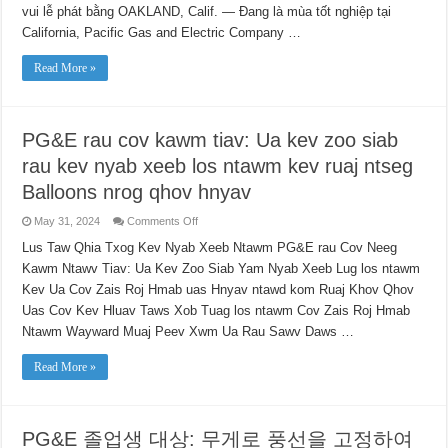
nghiệp:
vui lễ phát bằng OAKLAND, Calif. — Đang là mùa tốt nghiệp tại
Tôn
vinh
California, Pacific Gas and Electric Company …
sự
an
toàn
Read More »
bằng
cách
cố
định
bóng
PG&E rau cov kawm tiav: Ua kev zoo siab
bay
bằng
rau kev nyab xeeb los ntawm kev ruaj ntseg
vật
nặng
Balloons nrog qhov hnyav
on
May 31, 2024
Comments Off
PG&E
rau
Lus Taw Qhia Txog Kev Nyab Xeeb Ntawm PG&E rau Cov Neeg
cov
Kawm Ntawv Tiav: Ua Kev Zoo Siab Yam Nyab Xeeb Lug los ntawm
kawm
tiav:
Kev Ua Cov Zais Roj Hmab uas Hnyav ntawd kom Ruaj Khov Qhov
Ua
kev
Uas Cov Kev Hluav Taws Xob Tuag los ntawm Cov Zais Roj Hmab
zoo
siab
Ntawm Wayward Muaj Peev Xwm Ua Rau Sawv Daws …
rau
kev
nyab
Read More »
xeeb
los
ntawm
kev
ruaj
PG&E 졸업생 대상: 무게로 풍선을 고정하여
ntseg