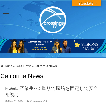
Translate »
Home
»
Local News
»
California News
California News
PG&E 卒業生へ: 重りで風船を固定して安全
を祝う
on
May 31, 2024
Comments Off
PG&E