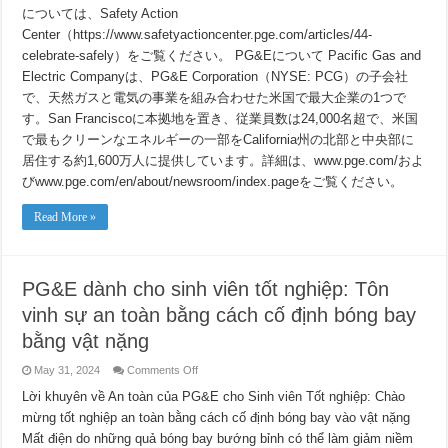
については、Safety Action
Center（https://www.safetyactioncenter.pge.com/articles/44-
celebrate-safely）をご覧ください。 PG&Eについて Pacific Gas and
Electric Companyは、PG&E Corporation（NYSE: PCG）の子会社
で、天然ガスと電気の事業を組み合わせた米国で最大企業の1つで
す。San Franciscoに本拠地を置き、従業員数は24,000名超で、米国
で最もクリーンなエネルギーの一部をCalifornia州の北部と中央部に
居住する約1,600万人に提供しています。詳細は、www.pge.com/およ
びwww.pge.com/en/about/newsroom/index.pageをご覧ください。
Read More »
PG&E dành cho sinh viên tốt nghiệp: Tôn
vinh sự an toàn bằng cách cố định bóng bay
bằng vật nặng
on
May 31, 2024
Comments Off
PG&E
dành
Lời khuyên về An toàn của PG&E cho Sinh viên Tốt nghiệp: Chào
cho
mừng tốt nghiệp an toàn bằng cách cố định bóng bay vào vật nặng
sinh
viên
Mất điện do những quả bóng bay bướng bỉnh có thể làm giảm niềm
tốt