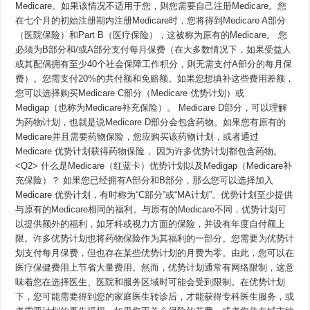
Medicare。如果该情况不适用于您，则您需要自己注册Medicare。您
在七个月的初始注册期内注册Medicare时，您将得到Medicare A部分
（医院保险）和Part B（医疗保险），这被称为原有的Medicare。 您
必须为B部分和/或A部分支付每月保费（在大多数情况下，如果受益人
或其配偶拥有至少40个社会保障工作积分，则无需支付A部分的每月保
费）。您需支付20%的共付额和免赔额。如果您想填补这些费用差额，
您可以选择购买Medicare C部分（Medicare 优势计划）或
Medigap（也称为Medicare补充保险）。 Medicare D部分，可以理解
为药物计划，也就是说Medicare D部分会包含药物。如果您有原有的
Medicare并且需要药物保险，您应购买该药物计划，或者通过
Medicare 优势计划获得药物保险， 因为许多优势计划都包含药物。
<Q2> 什么是Medicare（红蓝卡）优势计划以及Medigap（Medicare补
充保险）？ 如果您已经拥有A部分和B部分，那么您可以选择加入
Medicare 优势计划，有时称为“C部分”或“MA计划”。优势计划至少提供
与原有的Medicare相同的福利。与原有的Medicare不同，优势计划可
以提供额外的福利，如牙科或视力方面的保险，并设有年度自付额上
限。许多优势计划也将药物保险作为其福利的一部分。您需要为优势计
划支付每月保费，但也存在某些优势计划的月费为零。由此，您可以在
医疗保健费用上节省大量费用。然而，优势计划通常有网络限制，这意
味着您在选择医生、医院和服务区域时可能会受到限制。在优势计划
下，您可能需要得到您的家庭医生转诊后，才能获得专科医生服务，或