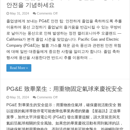
Balloons
안전을 기념하세요
nrog
qhov
hnyav
on
May 31, 2024
Comments Off
PG&E
졸
졸업생에게 보내는 PG&E 안전 팁: 안전하게 졸업을 축하하도록 추를
업
이용하여 풍선 고정하기 졸업날의 즐거움을 반감시킬 수 있는 무방비
생
로 날아가는 풍선으로 인해 발생하는 정전 캘리포니아주 오클랜드 —
대
상:
California가 본격 졸업 시즌을 맞았습니다. Pacific Gas and Electric
무
Company (PG&E)는 헬륨 가스를 채운 금속 풍선과 관련된 안전 위험
게
로
에 대해 일반 대중들에게 중요한 사항을 알리고자 합니다. 졸업 축하
풍
행사에 풍선을 사용한다면 반드시 추를 이용하여 …
선
을
Read More »
고
정
하
여
안
PG&E 致畢業生：用重物固定氣球來慶祝安全
전
을
on
May 31, 2024
Comments Off
기
PG&E
념
致
PG&E 對畢業生的安全提示：用重物拴住氣球，確保慶祝活動安全 難
하
畢
以捉摸的氣球導致停電可能會降低畢業典禮的樂趣 【屋崙訊】正值畢
세
業
요
業季，加州太平洋煤電公司 (PG&E) 發出重要提醒，請大眾留意與充
生：
用
氦鋁箔氣球相關的安全風險。如果您的畢業慶祝活動有用到氣球的話，
重
請確保氣球都用重物拴住。否則這些氣球有可能會飄走，並碰觸到架空