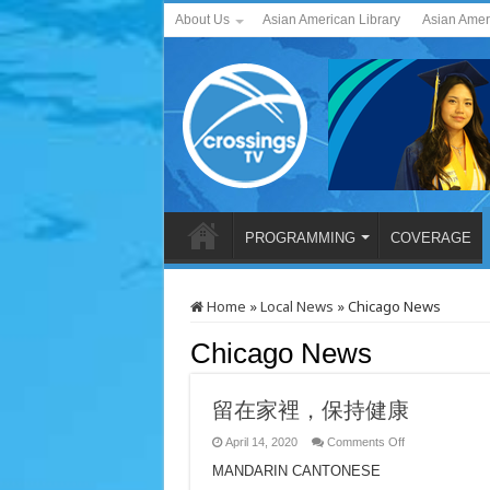
About Us
Asian American Library
Asian Amer
PROGRAMMING
COVERAGE
Home
»
Local News
»
Chicago News
Chicago News
留在家裡，保持健康
on
April 14, 2020
Comments Off
留
MANDARIN CANTONESE
在
家