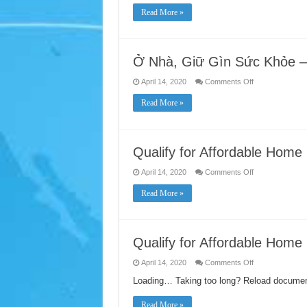
裡，
Read More »
保
持
健
康
Ở Nhà, Giữ Gìn Sức Khỏe –
on
April 14, 2020
Comments Off
Ở
Nhà,
Read More »
Giữ
Gìn
Sức
Khỏe
–
Vietnamese
Qualify for Affordable Hom
on
April 14, 2020
Comments Off
Qualify
for
Read More »
Affordable
Home
Internet
–
Chinese
中
Qualify for Affordable Home 
文
on
April 14, 2020
Comments Off
Qualify
for
Loading… Taking too long? Reload documen
Affordable
Home
Internet
Read More »