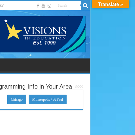
Translate »
acy
gramming Info in Your Area
Chicago
Minneapolis / St.Paul