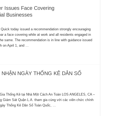
er Issues Face Covering
al Businesses
e Quick today issued a recommendation strongly encouraging
ar a face covering while at work and all residents engaged in
 the same. The recommendation is in line with guidance issued
th on April 1, and …
n
 NHẬN NGÀY THỐNG KÊ DÂN SỐ
Gia Thống Kê tại Nhà Một Cách An Toàn LOS ANGELES, CA –
g Giám Sát Quận L.A. tham gia cùng với các viên chức chính
 Ngày Thống Kê Dân Số Toàn Quốc, …