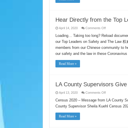
Hear Directly from the Top 
on
April 14, 2020
Comments Off
Hear
Directly
Loading… Taking too long? Reload document
from
our Top Leaders on Safety and 
the
Top
members from our Chinese community to hear
Leaders
in
our safety and the law in these Coronavirus
Safety
and
the
Read More »
Law
LA County Supervisors Give
on
April 13, 2020
Comments Off
LA
County
Census 2020 – Message from LA County Su
Supervisors
County Supervisor Sheila Kuehl Census 202
Give
a
Message
Read More »
about
the
2020
Census