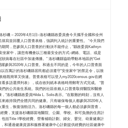
日
杉磯 – 2020年4月1日–洛杉磯縣政委員會今天攜手全國和全州
填寫並回覆人口普查表格，強調列入統計的重要性。 “今天我們
間，您參與人口普查的行動決不能停止，“縣政委員Kathryn
可以安坐家中，讓您有機會以三種最安全的方式–網絡、電話、或是
病毒在社區中加速傳播。” 洛杉磯縣協助帶動本地區的“Get
勵居民踴躍參與2020年人口普查。和過去不同的是，今年的人口普查面
數以百萬計的洛杉磯縣居民都必須遵守“安坐家中”的禁足令，以致
既簡單又快速。普查表格可以登入my2020census.gov在網
在此處查看多語選擇列表），或在收到紙本表格時用郵寄方式完成。 “普
我們的公共衛生系統。我們的社區依賴人口普查取得醫院和醫療
杉磯縣政委員Hilda L. Solis表示。“在艱難的時刻，沒有人
來維持我們全體共同的健康。只有確保每個人都參與2020年人
火重生，恢復強勁活力。洛杉磯縣的每一個人都必須參與普查，
邦經費，支援洛杉磯縣當地醫院、公園、學校、和可負擔的住房計
括Title I學校經費、營養補助計劃、婦女、嬰兒、幼童健康計
art），和通過健康資源和服務署健康中心計劃提供經費的社區健康中