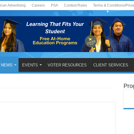
ican Advertising
Careers
PSA
Contest Rules
Terms & Conditions/Priv
NEWS
EVENTS
VOTER RESOURCES
CLIENT SERVICES
Pro