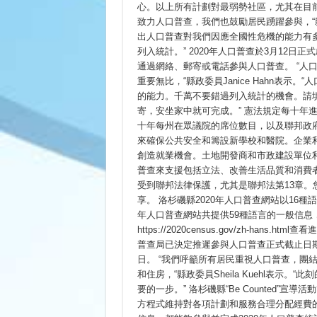
心。以上所有計劃對最弱勢社區，尤其在目前
致力人口普查，我們也鼓勵居民踴躍參與，“縣政委員M
出人口普查對我們因應全國性危機的能力有
列入統計。” 2020年人口普查於3月12
通過網絡、郵寄或電話參與人口普查。 “人
重要無比，“縣政委員Janice Hahn表
的能力。千萬不要錯過列入統計的機會。請
寄，安坐家中就可完成。” 憲法規定每十年
十年每州在眾議院的席位數目，以及聯邦政
來確保公共安全和籌設新學校和醫院。企業
創造就業機會。土地開發商和市政建設單位
普查來支援包括立法、改善生活品質和消費
受到聯邦法律保護，尤其是聯邦法第13章
享。 洛杉磯縣2020年人口普查網站以16
年人口普查網站共提供59種語言的一般信息，包括多語指南
https://2020census.gov/zh-ha
普查局已決定推遲參與人口普查正式截止日期
日。 “我們呼籲所有居民重視人口普查，團
和住房，“縣政委員Sheila Kuehl表
要的一步。” 洛杉磯縣“Be Counted”
方程式維持對各項計劃和服務合理分配經費