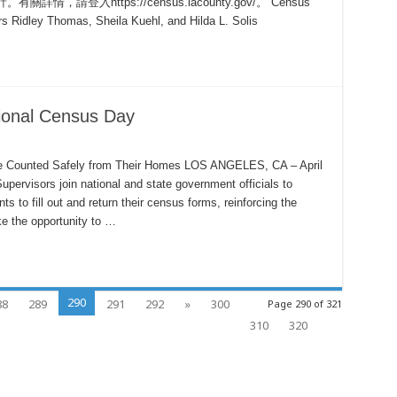
請登入https://census.lacounty.gov/。 Census
 Ridley Thomas, Sheila Kuehl, and Hilda L. Solis
ional Census Day
Be Counted Safely from Their Homes LOS ANGELES, CA – April
pervisors join national and state government officials to
s to fill out and return their census forms, reinforcing the
ke the opportunity to …
290
88
289
291
292
»
300
Page 290 of 321
310
320