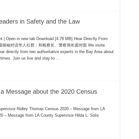
Leaders in Safety and the Law
 | Open in new tab Download [4.78 MB] Hear Directly From
The Law 权威领袖对话华人社群：和检察长、警察局长面对面 We invite
 directly from two authoritative experts in the Bay Area about
 times. Join us live and stay to …
 a Message about the 2020 Census
pervisor Ridley Thomas Census 2020 – Message from LA
0 – Message from LA County Supervisor Hilda L. Solis