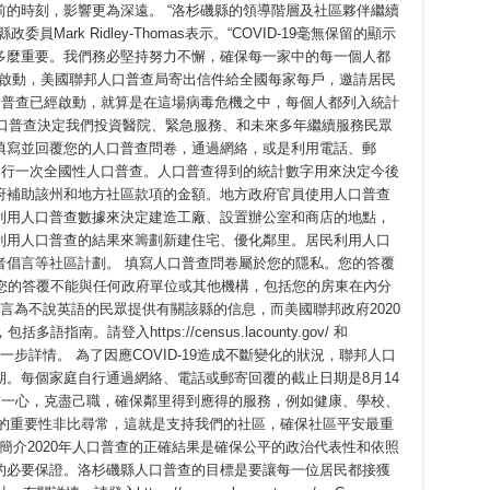
的時刻，影響更為深遠。 “洛杉磯縣的領導階層及社區夥伴繼續
ark Ridley-Thomas表示。“COVID-19毫無保留的顯示
多麼重要。我們務必堅持努力不懈，確保每一家中的每一個人都
日正式啟動，美國聯邦人口普查局寄出信件給全國每家每戶，邀請居民
口普查已經啟動，就算是在這場病毒危機之中，每個人都列入統計
示。“人口普查決定我們投資醫院、緊急服務、和未來多年繼續服務民眾
填寫並回覆您的人口普查問卷，通過網絡，或是利用電話、郵
進行一次全國性人口普查。人口普查得到的統計數字用來決定今後
府補助該州和地方社區款項的金額。地方政府官員使用人口普查
利用人口普查數據來決定建造工廠、設置辦公室和商店的地點，
利用人口普查的結果來籌劃新建住宅、優化鄰里。居民利用人口
者倡言等社區計劃。 填寫人口普查問卷屬於您的隱私。您的答覆
。您的答覆不能與任何政府單位或其他機構，包括您的房東在內分
種語言為不說英語的民眾提供有關該縣的信息，而美國聯邦政府2020
。請登入https://census.lacounty.gov/ 和
ns.html查看進一步詳情。 為了因應COVID-19造成不斷變化的狀況，聯邦人口
。每個家庭自行通過網絡、電話或郵寄回覆的截止日期是8月14
結一心，克盡己職，確保鄰里得到應得的服務，例如健康、學校、
示。“此刻的重要性非比尋常，這就是支持我們的社區，確保社區平安最重
宣導活動簡介2020年人口普查的正確結果是確保公平的政治代表性和依照
的必要保證。洛杉磯縣人口普查的目標是要讓每一位居民都接獲