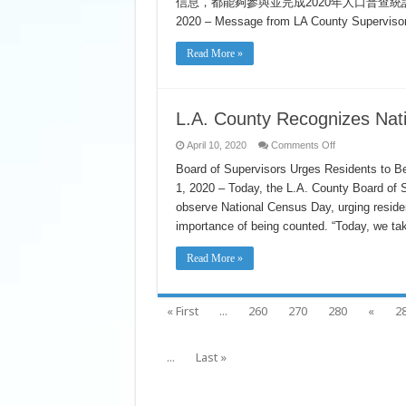
信息，都能夠參與並完成2020年人口普查統計。有關詳情，
2020 – Message from LA County Supervisors
Read More »
L.A. County Recognizes Nat
on
April 10, 2020
Comments Off
L.A.
County
Board of Supervisors Urges Residents to 
Recognizes
1, 2020 – Today, the L.A. County Board of Su
National
Census
observe National Census Day, urging resident
Day
importance of being counted. “Today, we ta
Read More »
« First
...
260
270
280
«
2
...
Last »