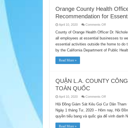
Orange County Health Offic
Recommendation for Essenti
on
April 10, 2020
Comments Off
Orange
County
County of Orange Health Officer Dr. Nichol
Health
all employees at essential businesses to we
Officer
Issues
essential activities outside the home to do
Face
Covering
by the California Department of Public Heal
Recommendatio
for
Essential
Read More »
Businesses
QUẬN L.A. COUNTY CÔNG
TOÀN QUỐC
on
April 10, 2020
Comments Off
QUẬN
L.A.
Hội Đồng Giám Sát Kêu Gọi Cư Dân Tham 
COUNTY
Ngày 1 tháng Tư, 2020 – Hôm nay, Hội Đồn
CÔNG
NHẬN
quyền tiểu bang và quốc gia để vinh danh
NGÀY
THỐNG
KÊ
Read More »
DÂN