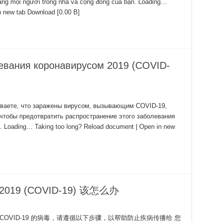
sang mọi người trong nhà và cộng đồng của bạn. Loading…
n new tab Download [0.00 B]
левания коронавирусом 2019 (COVID-
ваете, что заражены вирусом, вызывающим COVID-19,
чтобы предотвратить распространение этого заболевания
Loading… Taking too long? Reload document | Open in new
9 (COVID-19) 该怎么办
起 COVID-19 的病毒，请遵循以下步骤，以帮助防止疾病传播给 您