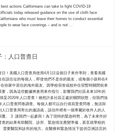
 best actions Californians can take to fight COVID-19
ficials today released guidance on the use of cloth face
alifornians who must leave their homes to conduct essential
eople to wear face coverings – and is not …
子：人口普查日
查日！美國人口普查局使用4月1日這個日子來作準則，查看美國
住在該住址的每個人，即使他們不是你的親友，或每個小孩和在4
暫時在你家中居住的海外親友、因學校宿舍或校外住宿暫時關閉前來
重要，因為這些數據將會用來作指引，影響我們社區未來10年的
即填妥2020年人口普查！雖然許多社區正處於關閉狀態，但我們強
0年人口普查問卷調查。每個人都可以自行填寫普查問卷，無須與
到人口普查局寄出的邀請函，該信件裡有一個專屬於收件人的人
覆。 3. 讓我們一起參與！為了現時的緊急時勢，為了未來作好
普查的結果有助醫院、診所、緊急情況應變準備，甚至就學校的
： 需要醫院和診所的地方。在醫療和緊急情況下提供亞洲語言的