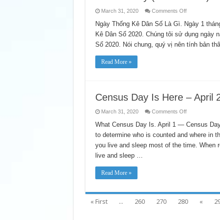
on
March 31, 2020
Comments Off
Census
Day
Ngày Thống Kê Dân Số Là Gì. Ngày 1 thán
(Vietnamese)
Kê Dân Số 2020. Chúng tôi sử dụng ngày n
Ngày
mai
Số 2020. Nói chung, quý vị nên tính bản th
là
Ngày
Thống
Read More »
Kê
Dân
Số!
Census Day Is Here – April 
on
March 31, 2020
Comments Off
Census
Day
What Census Day Is. April 1 — Census Day 
Is
to determine who is counted and where in t
Here
–
you live and sleep most of the time. When r
April
2020
live and sleep …
Read More »
« First
...
260
270
280
«
2