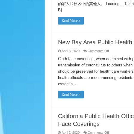
您
的家人和社区中的其他人。 Loading… Taking too lo
感
B]
染
了
冠
Read More »
状
病
毒
疾
New Bay Area Public Health
病
2019
(COVID-
on
April 3, 2020
Comments Off
19)
New
该
Bay
Cloth face coverings, when combined with 
Area
怎
transmission of coronavirus to others when 
Public
么
Health
should be preserved for health care worke
办
Recommendation
to
health officials are recommending residents
Cover
the
essential …
Face
Read More »
California Public Health Off
Face Coverings
on
April 2, 2020
Comments Off