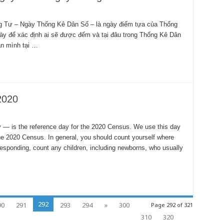
g Tư – Ngày Thống Kê Dân Số – là ngày điểm tựa của Thống
ày để xác định ai sẽ được đếm và tại đâu trong Thống Kê Dân
ân mình tại …
2020
— is the reference day for the 2020 Census. We use this day
he 2020 Census. In general, you should count yourself where
esponding, count any children, including newborns, who usually
292
90
291
293
294
»
300
Page 292 of 321
310
320