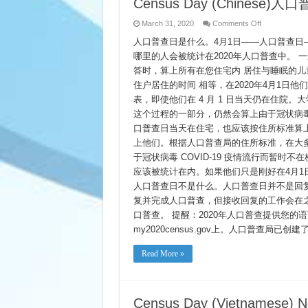
Census Day (Chinese
on
March 31, 2020
Comments Off
Census
Day
人口普查日是什么。4月1日——人口普查日
(Chinese)
哪里的人会被统计在2020年人口普查中。
人
口
答时，算上所有在您住宅内 居住与睡眠的儿
普
住户居住的时间 相等，在2020年4月1日
查
日
表，即使他们在 4 月 1 日当天仍在住院
是
这个过程的一部分，仍然会算上由于冠状病毒 C
什
口普查日当天在住宅，也应该按住所标准算
么
上他们。根据人口普查局的住所标准，在大
于冠状病毒 COVID-19 疫情流行而暂
应该被统计在内。如果他们只是刚好在4月
人口普查日不是什么。人口普查日并不是回复
复并完成人口普查，但接收回复的工作会在之
口普查。 提醒：2020年人口普查提供您的
my2020census.gov上。人口普查局已创
Read More »
Census Day (Vietnamese) N