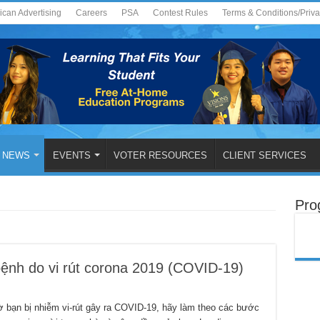
ican Advertising
Careers
PSA
Contest Rules
Terms & Conditions/Priv
NEWS
EVENTS
VOTER RESOURCES
CLIENT SERVICES
Pro
bệnh do vi rút corona 2019 (COVID-19)
bạn bị nhiễm vi-rút gây ra COVID-19, hãy làm theo các bước