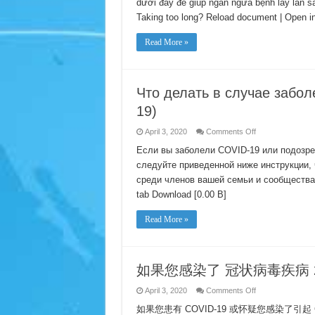
dưới đây để giúp ngăn ngừa bệnh lây lan 
nếu
bạn
Taking too long? Reload document | Open i
nhiễm
bệnh
do
Read More »
vi
rút
corona
2019
(COVID-
19)
Что делать в случае забо
19)
on
April 3, 2020
Comments Off
Что
делать
Если вы заболели COVID-19 или подозре
в
следуйте приведенной ниже инструкции, 
случае
заболевания
среди членов вашей семьи и сообщества. 
коронавирусом
2019
tab Download [0.00 B]
(COVID-
19)
Read More »
如果您感染了 冠状病毒疾病 201
on
April 3, 2020
Comments Off
如
如果您患有 COVID-19 或怀疑您感染了引
果