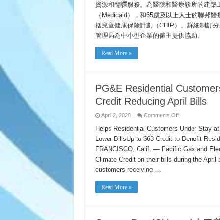
口
資源和翻譯服務。為醫院和醫療診所的建築
普
（Medicaid），和65歲及以上人士的聯邦醫療
查
日
括兒童健康保險計劃（CHIP）。詳細制訂
管理局為中小型企業的僱主提供協助。
Read More »
PG&E Residential Customers
Credit Reducing April Bills
on
April 2, 2020
Comments Off
PG&E
Residential
Helps Residential Customers Under Stay-
Customers
Lower BillsUp to $63 Credit to Benefit Res
Will
Receive
FRANCISCO, Calif. — Pacific Gas and Electr
State-
Mandated
Climate Credit on their bills during the April
Climate
Credit
customers receiving …
Reducing
April
Bills
Read More »