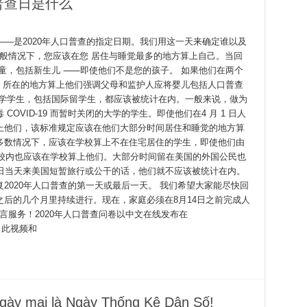
)人口普查日是什么
——是2020年人口普查的指定日期。我们用这一天来确定谁以及
 一般情况下，您应该在您 居住与睡觉最多的地方算上自己。当回
童，包括新生儿 ⸺即使他们不是您的孩子。 如果他们在两个
他们 所在的地方算上他们强调父母和监护人应将婴儿包括人口普查
。大学学生，包括国际留学生，都应该被统计在内。一般来说，做为
OVID-19 而暂时关闭的大学的学生。即使他们在4 月 1 日人
上他们，该标准规定应该在他们大部分时间居住和睡觉的地方算
多数情况下，应该在学校算上不在住宅居住的学生，即使他们由
时不在校内也应该在学校算上他们。大部分时间留在美国的外国公民也
1日当天来美国短暂旅行或公干的话，他们就不应该被统计在内。
2020年人口普查的第一天或最后一天。 我们希望大家能尽快回
后的几个月里持续进行。现在，家庭必须在8月14日之前完成人
语言服务！2020年人口普查问卷以中文在线发布在
建了此视频和
gày mai là Ngày Thống Kê Dân Số!