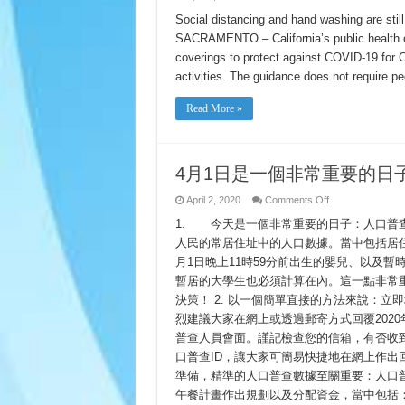
California
Public
Social distancing and hand washing are still
Health
SACRAMENTO – California’s public health of
Officials
Release
coverings to protect against COVID-19 for C
Guidance
on
activities. The guidance does not require p
Use
of
Cloth
Read More »
Face
Coverings
4月1日是一個非常重要的日
on
April 2, 2020
Comments Off
4
月
1. 今天是一個非常重要的日子：人口普
1
人民的常居住址中的人口數據。當中包括居
日
是
月1日晚上11時59分前出生的嬰兒、以及
一
暫居的大學生也必須計算在內。這一點非常
個
決策！ 2. 以一個簡單直接的方法來說：立
非
常
烈建議大家在網上或透過郵寄方式回覆202
重
普查人員會面。謹記檢查您的信箱，有否收
要
的
口普查ID，讓大家可簡易快捷地在網上作出回
日
準備，精準的人口普查數據至關重要：人口
子：
午餐計畫作出規劃以及分配資金，當中包括
人