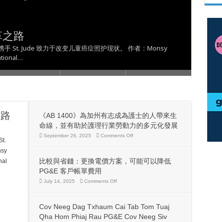
 Taws Xob txog rau qhov Kev Ntaus
志成為護士的人帶來生命線，並有助於護
 Lawm, Ntawm No Yog Yam Uas Koj
 Txhawm Rau Kom Thiaj Li Tsis Txhob
ਗਾਹਕਾਂ ਲਈ ਬਿੱਲ ਰਾਹਤ ਵਧਾਉਣ ਲਈ $50
革之路
展
，可能可以降低 PG&E 客戶帳單費用
Teeb Meem
ਰਜਾ ਬਿੱਲ
kh 携手 St. Jude 致力于改变儿童癌症照护现状。 作者：Monsy
ional…
之路
《AB 1400》為加州有志成為護士的人帶來生
命線，並有助於護理行業勞動力的多元化發展
on
September 26, 2025
Comments Off
t.
《AB
1400》
sy
為
比較與省錢：更換電價方案，可能可以降低
al
加
州
PG&E 客戶帳單費用
有
on
July 14, 2025
Comments Off
志
比
成
較
為
與
護
Cov Neeg Dag Txhaum Cai Tab Tom Tuaj
省
士
錢：
Qha Hom Phiaj Rau PG&E Cov Neeg Siv
的
更