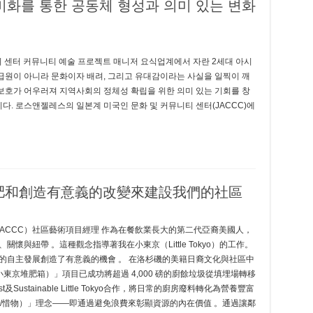
비화를 통한 공동체 형성과 의미 있는 변화
뮤니티 센터 커뮤니티 예술 프로젝트 매니저 요식업계에서 자란 2세대 아시
급원이 아니라 문화이자 배려, 그리고 유대감이라는 사실을 일찍이 깨
보호가 어우러져 지역사회의 정체성 확립을 위한 의미 있는 기회를 창
다. 로스앤젤레스의 일본계 미국인 문화 및 커뮤니티 센터(JACCC)에
通過堆肥和創造有意義的改變來建設我們的社區
（JACCC）社區藝術項目經理 作為在餐飲業長大的第二代亞裔美國人，
與紐帶 。這種觀念指導著我在小東京（Little Tokyo）的工作。
的自主發展創造了有意義的機會 。 在洛杉磯的美籍日裔文化與社區中
st Bin（小東京堆肥箱）」項目已成功將超過 4,000 磅的廚餘垃圾從填埋場轉移
Sustainable Little Tokyo合作，將日常的廚房廢料轉化為營養豐富
勿體無/惜物）」理念——即通過避免浪費來彰顯資源的內在價值 。通過讓鄰