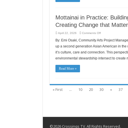
Mottainai in Practice: Buil
Creating Change that Matte
on
April 22, 2026
Comments Off
Mottainai
in
By: Emi Osaki, Community Arts Project Manag
Practice:
Building
up a second generation Asian American in the re
Community
Through
it’s culture, care and connection. This perspect
Composting
environmental stewardship intersect to create 
and
Creating
Change
that
Read More »
Matters
« First
...
10
20
30
«
37
©2026 Crossings TV. All Rights Reserved.