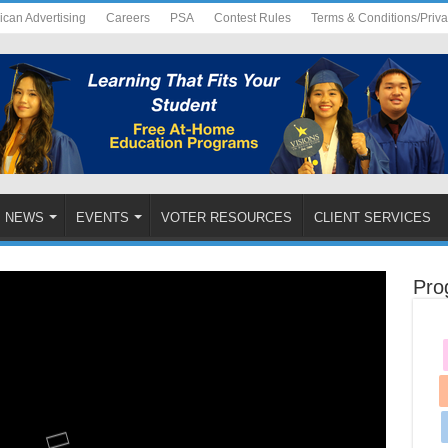
ican Advertising
Careers
PSA
Contest Rules
Terms & Conditions/Priv
NEWS
EVENTS
VOTER RESOURCES
CLIENT SERVICES
Pro
 Tab Tom Tuaj Qha Hom Phiaj Rau