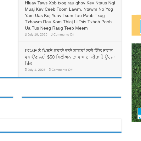
人
Hluav Taws Xob txog rau qhov Kev Ntaus Nqi
換
帶
Muaj Kev Ceeb Toom Lawm, Ntawm No Yog
電
來
價
Yam Uas Koj Yuav Tsum Tau Paub Txog
生
方
命
Txhawm Rau Kom Thiaj Li Tsis Txhob Poob
案，
線，
可
Ua Tus Neeg Raug Teeb Meem
並
能
有
on
July 10, 2025
Comments Off
可
助
Cov
以
Neeg
於
降
Dag
護
低
Txhaum
PG&E ਨੇ ਪਿਛਲੇ-ਬਕਾਏ ਵਾਲੇ ਗਾਹਕਾਂ ਲਈ ਬਿੱਲ ਰਾਹਤ
理
Cai
PG&E
行
Tab
客
ਵਧਾਉਣ ਲਈ $50 ਮਿਲੀਅਨ ਦਾ ਵਾਅਦਾ ਕੀਤਾ ਹੈ ਊਰਜਾ
Tom
業
戶
Tuaj
ਬਿੱਲ
勞
帳
Qha
動
Hom
單
on
July 1, 2025
Comments Off
力
Phiaj
PG&E
費
Rau
ਨੇ
的
用
PG&E
ਪਿਛਲੇ-
多
Cov
ਬਕਾਏ
元
Neeg
ਵਾਲੇ
Siv
化
ਗਾਹਕਾਂ
Hluav
發
ਲਈ
Taws
展
ਬਿੱਲ
Xob
ਰਾਹਤ
txog
ਵਧਾਉਣ
rau
ਲਈ
qhov
Kev
$50
Ntaus
ਮਿਲੀਅਨ
Nqi
ਦਾ
Muaj
ਵਾਅਦਾ
Kev
ਕੀਤਾ
Ceeb
ਹੈ
Toom
ਊਰਜਾ
Lawm,
ਬਿੱਲ