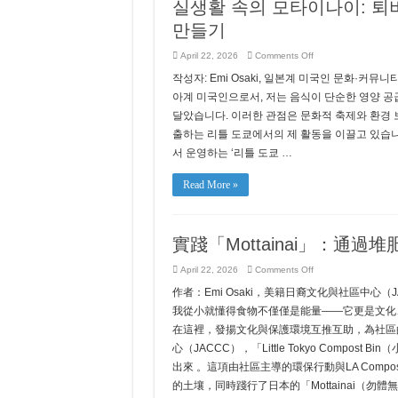
실생활 속의 모타이나이: 퇴
만들기
on
April 22, 2026
Comments Off
실
작성자: Emi Osaki, 일본계 미국인 문화·커
생
활
아계 미국인으로서, 저는 음식이 단순한 영양 공
속
달았습니다. 이러한 관점은 문화적 축제와 환경 
의
모
출하는 리틀 도쿄에서의 제 활동을 이끌고 있습니
타
서 운영하는 ‘리틀 도쿄 …
이
나
이:
Read More »
퇴
비
화
를
實踐「Mottainai」：
통
한
공
on
April 22, 2026
Comments Off
동
實
체
作者：Emi Osaki，美籍日裔文化與社區中心
踐
형
「Mottainai」：
我從小就懂得食物不僅僅是能量——它更是文化、關懷
성
通
과
在這裡，發揚文化與保護環境互推互助，為社區
過
의
堆
心（JACCC），「Little Tokyo Compo
미
肥
있
出來 。這項由社區主導的環保行動與LA Compost及
和
는
創
的土壤，同時踐行了日本的「Mottainai（
변
造