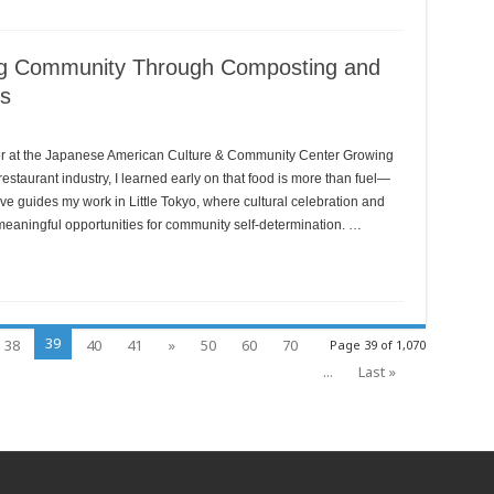
ding Community Through Composting and
rs
er at the Japanese American Culture & Community Center Growing
staurant industry, I learned early on that food is more than fuel—
ive guides my work in Little Tokyo, where cultural celebration and
meaningful opportunities for community self-determination. …
39
38
40
41
»
50
60
70
Page 39 of 1,070
...
Last »