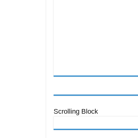
之
路
Scrolling Block