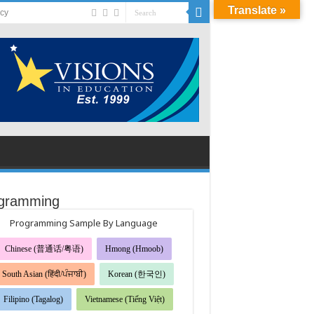
Translate »
acy
gramming
Programming Sample By Language
Chinese (普通话/粤语)
Hmong (Hmoob)
South Asian (हिंदी/ਪੰਜਾਬੀ)
Korean (한국인)
Filipino (Tagalog)
Vietnamese (Tiếng Việt)