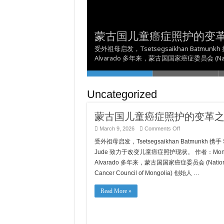
PG&E Cov Neeg Siv Hluav
《AB 1400》為加州有
Nqi Muaj Kev Ceeb Toom
Yuav Tsum Tau Paub Txog
PG&E ਨੇ ਪਿਛਲੇ-ਬਕਾਏ ਵਾਲੇ 
蒙古国儿童癌症照护的变
理行業勞動力的多元化發
比較與省錢：更換電價方案
Poob Ua Tus Neeg Raug 
ਮਿਲੀਅਨ ਦਾ ਵਾਅਦਾ ਕੀਤਾ ਹੈ ਊ
受外祖母启发，Tsetsegsaikhan Batmun
Alvarado 多年来，蒙古国国家癌症委员会 (Nat
Uncategorized
蒙古国儿童癌症照护的变革
on
March 9, 2026
Comments Off
蒙
受外祖母启发，Tsetsegsaikhan Batmunkh 携手 S
古
国
Jude 致力于改变儿童癌症照护现状。 作者：Mon
儿
Alvarado 多年来，蒙古国国家癌症委员会 (Nation
童
癌
Cancer Council of Mongolia) 创始人 …
症
照
Read More »
护
的
变
革