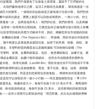
ai」付諸實踐，我們不僅避免了垃圾進入填埋場，還賦予了它們新的生
。 在我們慶祝地球日之際，這項工作顯得尤為重要 。環境保護是一項
成巨大的變革 。一個很好的起點就是正確地進行垃圾分類 。我們扔掉
餐巾紙和比薩盒，實際上都是可以回收或堆肥的 。一個小小的、持之
標邁進一步 。這將造福所有人：我們的社區、我們的環境，以及將繼
始，這裡有一份簡單的分類指南。它教您如何正確地將垃圾分類投入有機
個社區管理回收的具體方式略有不同，因此，瞭解您所在市或縣的回收
機物垃圾桶（The Organics Bin），即綠桶，用於存放任何曾經有
物、盤中剩菜以及果蔬果皮庭院垃圾，如剪下的草屑、樹葉、樹枝、灌
薩盒、非塑料材質的雞蛋盒以及咖啡濾紙 可回收物垃圾桶（The
放乾燥的空塑料、玻璃、金屬和紙製品，包括 ：無塗層紙製品，如麥片盒、硬
璃或金屬容器，如醬汁瓶和湯罐頭 。 您所在市或縣接受的塑料包
 。 填埋垃圾桶（Landfill Bin）用於存放任何不可回收或不可堆
塑料膜/塑料袋以及寵物糞便。電池、電子垃圾、廢油、油漆、過期藥
接扔進垃圾桶，而是送到您家附近的收集點 。 將標有加州退還價值
是是您可以採取的另一個小小行動——而且還能換取現金 ！帶 CRV
現金。根據容器大小，每個可兌換 5 到 10 美分不等 。葡萄酒和
、軟包裝袋和紙盒，每個可兌換 25 美分 。這些新增的回收類別讓
、回收——這些小習慣可以幫助加州從「用完即棄」的文化向循環經濟轉