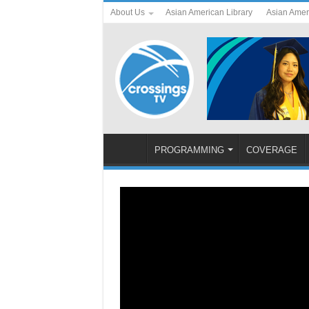
About Us
Asian American Library
Asian Amer
PROGRAMMING
COVERAGE
Cov Neeg Dag Txhaum Cai