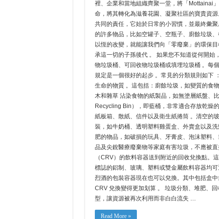
화
裡、企業和當地組織齊聚一堂，將「Mottain
有
만
意
命，將其轉化為滋養花園、凝聚社區的寶貴資源
들
義
기
共同的責任，它始於日常的小習慣，並最終彙聚
的
改
的許多物品，比如空罐子、空瓶子、廚餘垃圾、
變
以恆的改變，就能讓我們向「零廢棄」的環保目
來
建
承這一切的子孫後代 。 如果您不知道從何開
設
物垃圾桶、可回收物垃圾桶或填埋垃圾桶 。每
我
們
規定是一個很好的起步 。常見的分類規則如下 ： 有
的
生命的物質 。這包括：廚餘垃圾，如變質的食
社
區
木和雜草 沾染食物的紙製品，如無塗層紙盤、比
Recycling Bin），即藍桶，非常適合存
紙板箱、散紙、信件以及衛生紙捲筒 。清空的玻
裝，如牛奶桶、透明塑料雞蛋盒、外賣盒以及洗髮水瓶
肥的物品，如破損的玩具、牙膏皮、泡沫塑料、
品及尖銳醫療廢棄物等家庭有害垃圾，不應被直
（CRV）的飲料容器送到附近的回收兌換點。這
標誌的鋁制、玻璃、塑料或雙金屬飲料容器均可退還
烈酒的包裝容器現在也可以兌換。其中包括盒中袋
CRV 兌換變得更加划算 。 垃圾分類、堆肥
型，讓資源被再次利用而非白白流失 …
Read More »