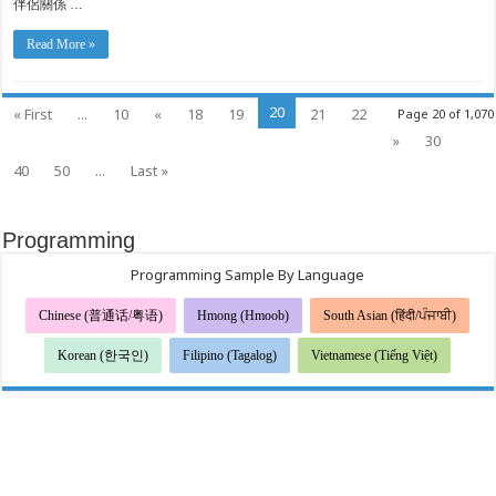
伴侶關係 …
Read More »
20
« First
...
10
«
18
19
21
22
Page 20 of 1,070
»
30
40
50
...
Last »
Programming
Programming Sample By Language
Chinese (普通话/粤语)
Hmong (Hmoob)
South Asian (हिंदी/ਪੰਜਾਬੀ)
Korean (한국인)
Filipino (Tagalog)
Vietnamese (Tiếng Việt)