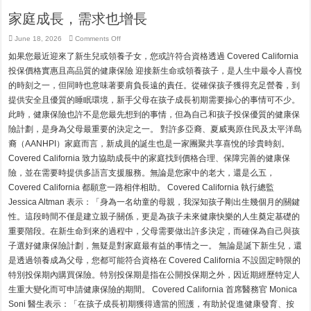
家庭成長，需求也增長
on
June 18, 2026
Comments Off
家
如果您最近迎來了新生兒或領養子女，您或許符合資格透過 Covered California
庭
成
投保價格實惠且高品質的健康保險 迎接新生命或領養孩子，是人生中最令人喜悅
長，
的時刻之一，但同時也意味著要肩負長遠的責任。從確保孩子獲得充足營養，到
需
求
提供安全且優質的睡眠環境，新手父母在孩子成長初期需要操心的事情可不少。
也
此時，健康保險也許不是您最先想到的事情，但為自己和孩子投保優質的健康保
增
長
險計劃，是身為父母最重要的決定之一。 對許多亞裔、夏威夷原住民及太平洋島
裔（AANHPI）家庭而言，新成員的誕生也是一家團聚共享喜悅的珍貴時刻。
Covered California 致力協助成長中的家庭找到價格合理、保障完善的健康保
險，並在需要時提供多語言支援服務。無論是您家中的老大，還是么五，
Covered California 都願意一路相伴相助。 Covered California 執行總監
Jessica Altman 表示：「身為一名幼童的母親，我深知孩子剛出生幾個月的關鍵
性。這段時間不僅是建立親子關係，更是為孩子未來健康快樂的人生奠定基礎的
重要階段。在新生命到來的過程中，父母需要做出許多決定，而確保為自己與孩
子選好健康保險計劃，無疑是對家庭最有益的事情之一。 無論是誕下新生兒，還
是透過領養成為父母，您都可能符合資格在 Covered California 不設固定時限的
特別投保期內購買保險。特別投保期是指在公開投保期之外，因近期經歷特定人
生重大變化而可申請健康保險的期間。 Covered California 首席醫務官 Monica
Soni 醫生表示：「在孩子成長初期獲得適當的照護，有助於促進健康發育、按