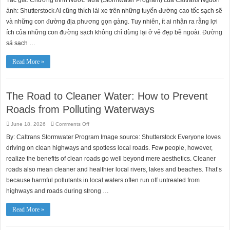
Hướng
Tới
ảnh: Shutterstock Ai cũng thích lái xe trên những tuyến đường cao tốc sạch sẽ
Nguồn
Nước
và những con đường địa phương gọn gàng. Tuy nhiên, ít ai nhận ra rằng lợi
Sạch
ích của những con đường sạch không chỉ dừng lại ở vẻ đẹp bề ngoài. Đường
Hơn:
Cách
sá sạch …
Ngăn
Ngừa
Ô
Nhiễm
Read More »
Nguồn
Nước
Từ
Đường
Giao
The Road to Cleaner Water: How to Prevent
Thông
Roads from Polluting Waterways
on
June 18, 2026
Comments Off
The
Road
By: Caltrans Stormwater Program Image source: Shutterstock Everyone loves
to
Cleaner
driving on clean highways and spotless local roads. Few people, however,
Water:
How
realize the benefits of clean roads go well beyond mere aesthetics. Cleaner
to
roads also mean cleaner and healthier local rivers, lakes and beaches. That’s
Prevent
Roads
because harmful pollutants in local waters often run off untreated from
from
Polluting
highways and roads during strong …
Waterways
Read More »