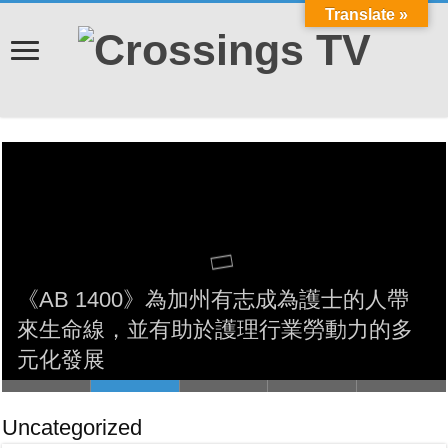
Translate »
Cov Neeg Dag Txhaum Cai Tab Tom Tuaj
Qha Hom Phiaj Rau PG&E Cov Neeg Siv
Hluav Taws Xob txog rau qhov Kev Ntaus
Nqi Muaj Kev Ceeb Toom Lawm, Ntawm
No Yog Yam Uas Koj Yuav Tsum Tau
《AB 1400》為加州有志成為護士的人帶
Paub Txog Txhawm Rau Kom Thiaj Li Tsis
PG&E ਨੇ ਪਿਛਲੇ-ਬਕਾਏ ਵਾਲੇ ਗਾਹਕਾਂ ਲਈ ਬਿੱਲ
來生命線，並有助於護理行業勞動力的多
比較與省錢：更換電價方案，可能可以降
Txhob Poob Ua Tus Neeg Raug Teeb
ਰਾਹਤ ਵਧਾਉਣ ਲਈ $50 ਮਿਲੀਅਨ ਦਾ ਵਾਅਦਾ
蒙古国儿童癌症照护的变革之路
元化發展
低 PG&E 客戶帳單費用
Meem
ਕੀਤਾ ਹੈ ਊਰਜਾ ਬਿੱਲ
Uncategorized