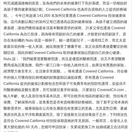
時完成建議接種的疫苗，並為他們的未來的健康打下良好基礎。而這一切都始於
為孩子獲得健康保險計劃。Covered California 也為符合資格的人士提供財務補
助。」 今年已有超過 141,000 名加州兒童透過 Covered California 投保健康保
險。這代表數以萬計的加州父母已透過高品質的健康保險，為孩子建立穩固的健
康基礎，讓他們獲得涵蓋各項基本醫療需求的保障。 許多父母也透過 Covered
California 為自己投保，因為唯有照顧好自己的健康，才能更好地照顧孩子。居
住在洛杉磯的 Nulu 就是一個例子。她一邊照顧兒子，一邊尋找工作，而丈夫是
家庭目前的唯一收入來源。她近期接受了膽囊手術，並正在面對產後憂鬱症的相
關症狀，因此仰賴Covered California 取得健康保險以照顧自己的身心健康。
Nulu 說：「我們確實需要醫療照護，而且是優質的醫療照護，但又不希望醫療
費用成為沉重負擔。我們一家三口靠一份收入維持生活，如果沒有實惠的保險，
經濟壓力會非常大，生活會非常困難。」 唯有通過 Covered California，符合條
件的個人可獲得按比例增減的財務援助以減低保費。所有透過 Covered
California 提供的健保計劃都包含您和孩子可免費享有的預防性護理，並提供不
同醫療網絡及醫生選擇，另可加購兒童牙科保險。 只要前往 CoveredCA.com，
輸入年齡、收入及居住地等基本訊息，即可比較所在地區的健保計劃、預估每月
保費、了解保障內容，並查看您是否有資格獲得財務補助。 除了新手父母本身的
醫療需求外，健康保險在公共衛生層面也有更廣泛的意義，尤其是對亞裔、夏威
夷原住民及太平洋島裔家庭而言。除了迎接新生兒或領養孩子之外，下列情況也
是符合 Covered California 特別投保期資格的常見原因。一般而言，在發生人生
重大變化後的 60 天內，您都可申請投保： 失業或更換工作 結婚或建立合法同居