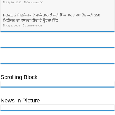
on
July 10, 2025
Comments Off
案，
生
Cov
可
命
Neeg
能
線，
Dag
可
Txhaum
並
PG&E ਨੇ ਪਿਛਲੇ-ਬਕਾਏ ਵਾਲੇ ਗਾਹਕਾਂ ਲਈ ਬਿੱਲ ਰਾਹਤ ਵਧਾਉਣ ਲਈ $50
Cai
以
有
Tab
ਮਿਲੀਅਨ ਦਾ ਵਾਅਦਾ ਕੀਤਾ ਹੈ ਊਰਜਾ ਬਿੱਲ
降
助
Tom
低
於
Tuaj
on
July 1, 2025
Comments Off
PG&E
Qha
護
PG&E
Hom
客
ਨੇ
理
Phiaj
ਪਿਛਲੇ-
戶
行
Rau
ਬਕਾਏ
帳
業
PG&E
ਵਾਲੇ
單
Cov
勞
ਗਾਹਕਾਂ
Neeg
費
動
ਲਈ
Siv
用
ਬਿੱਲ
力
Hluav
ਰਾਹਤ
Taws
的
ਵਧਾਉਣ
Xob
多
ਲਈ
txog
元
rau
$50
化
qhov
ਮਿਲੀਅਨ
Kev
發
ਦਾ
Ntaus
ਵਾਅਦਾ
展
Nqi
ਕੀਤਾ
Scrolling Block
Muaj
ਹੈ
Kev
ਊਰਜਾ
Ceeb
ਬਿੱਲ
Toom
Lawm,
Ntawm
No
Yog
Yam
News In Picture
Uas
Koj
Yuav
Tsum
Tau