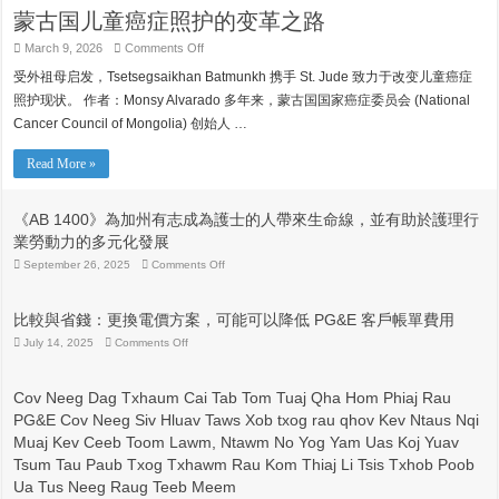
蒙古国儿童癌症照护的变革之路
on
March 9, 2026
Comments Off
蒙
受外祖母启发，Tsetsegsaikhan Batmunkh 携手 St. Jude 致力于改变儿童癌症
古
国
照护现状。 作者：Monsy Alvarado 多年来，蒙古国国家癌症委员会 (National
儿
Cancer Council of Mongolia) 创始人 …
童
癌
症
Read More »
照
护
的
《AB 1400》為加州有志成為護士的人帶來生命線，並有助於護理行
变
業勞動力的多元化發展
革
之
on
September 26, 2025
Comments Off
《AB
路
1400》
為
比較與省錢：更換電價方案，可能可以降低 PG&E 客戶帳單費用
加
州
on
July 14, 2025
Comments Off
比
有
較
志
與
成
Cov Neeg Dag Txhaum Cai Tab Tom Tuaj Qha Hom Phiaj Rau
省
為
PG&E Cov Neeg Siv Hluav Taws Xob txog rau qhov Kev Ntaus Nqi
錢：
護
更
士
Muaj Kev Ceeb Toom Lawm, Ntawm No Yog Yam Uas Koj Yuav
換
的
Tsum Tau Paub Txog Txhawm Rau Kom Thiaj Li Tsis Txhob Poob
電
人
價
帶
Ua Tus Neeg Raug Teeb Meem
方
來