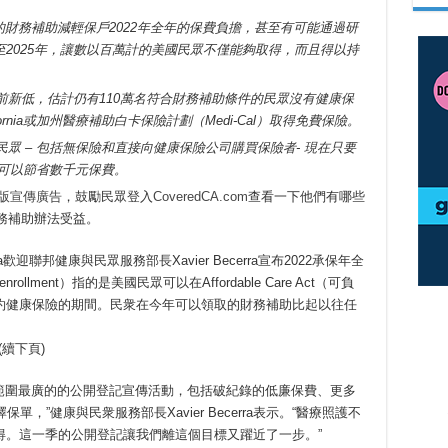
。
，更為豐厚的財務補助減輕保戶2022年全年的保費負擔，甚至有可能通過研
將優惠延長至2025年，讓數以百萬計的美國民眾不僅能夠取得，而且得以持
前新低，估計仍有110萬名符合財務補助條件的民眾沒有健康保
ifornia或加州醫療補助白卡保險計劃（Medi-Cal）取得免費保險。
眾 – 包括無保險和直接向健康保險公司購買保險者- 現在只要
，每年就可以節省數千元保費。
版宣傳廣告
，鼓勵民眾登入
CoveredCA.com
查看一下他們有哪些
務補助辦法受益。
fornia歡迎聯邦健康與民眾服務部長Xavier Becerra宣布2022承保年全
lment）指的是美國民眾可以在Affordable Care Act（可負
約健康保險的期間。民衆在今年可以領取的財務補助比起以往任
)
，範圍最廣的的公開登記宣傳活動，包括破紀錄的低廉保費、更多
，”健康與民衆服務部長Xavier Becerra表示。“醫療照護不
得。這一季的公開登記讓我們離這個目標又躍近了一步。”