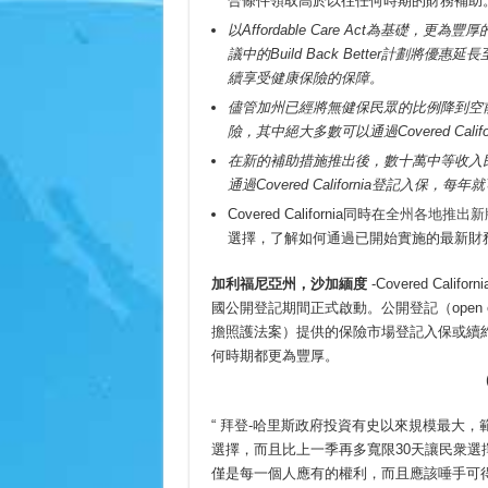
合條件領取高於以往任何時期的財務補助
以Affordable Care Act為基礎
議中的Build Back Better計劃
續享受健康保險的保障。
儘管加州已經將無健保民眾的比例降到空
險，其中絕大多數可以通過Covered Cal
在新的補助措施推出後，數十萬中等收入民
通過Covered California登記入保
Covered California同時在
全州各地推出新
選擇，了解如何通過已開始實施的最新財
加利福尼亞州，沙加緬度
-Covered Cali
國公開登記期間正式啟動。公開登記（open enrol
擔照護法案）提供的保險市場登記入保或續
何時期都更為豐厚。
(續下頁
“ 拜登-哈里斯政府投資有史以來規模最大
選擇，而且比上一季再多寬限30天讓民衆選擇保單
僅是每一個人應有的權利，而且應該唾手可