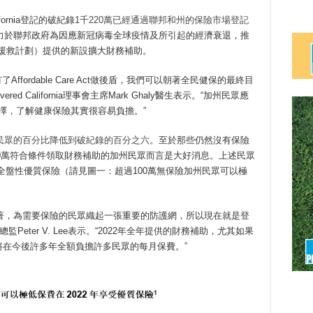
fornia登記的破紀錄
1千220萬已經通過聯邦和州的保險市場登記
力於聯邦政府為因應新冠病毒全球疫情及所引起的經濟衰退，推
an（美國援救計劃）提供的新設擴大財務補助。
Affordable Care Act做後盾，我們可以朝著全民健保的最終目
 California理事會主席Mark Ghaly醫生表示。“加州民眾應
些選擇，了解健康保險其實很容易負擔。”
民眾的百分比降低到破紀錄的百分之六
。至於那些仍然沒有保險
0萬符合條件領取財務補助的加州民眾而言是大好消息。上述民眾
費全盤性優質保險（請見圖一：超過100萬無保險加州民眾可以極
加州都功效顯著，為需要保險的民眾織起一張重要的防護網，所以現在就是登
a執行總監Peter V. Lee表示。“2022年全年提供的財務補助，尤其如果
過立法，將在今後許多年全額負擔許多民眾的每月保費。”