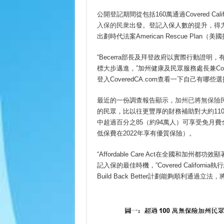
公開登記期間從包括160萬通過Covered Cali
入保的民衆
出發。登記入保人數的提升，得
出劃時代法案American Rescue Pl
“Becerra部長及拜登政府以實際行動證明，有了
標大步邁進，”加州健康及民眾服務處長兼Covered
登入CoveredCA.com查看一下自己有哪
最近的一份調查報告顯示，
加州已將無保險
的民眾，比以往更豐厚的財務補助對大約11
中超過百分之85（約94萬人）可享受免月
低保費在2022年享有優質保險）。
“Affordable Care Act在全國和
記入保的最佳時機，”Covered Californi
Build Back Better計劃能夠順利通