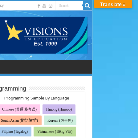
Translate »
acy
gramming
Programming Sample By Language
Chinese (普通话/粤语)
Hmong (Hmoob)
South Asian (हिंदी/ਪੰਜਾਬੀ)
Korean (한국인)
Filipino (Tagalog)
Vietnamese (Tiếng Việt)