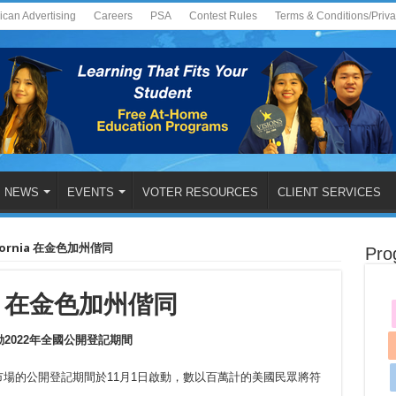
ican Advertising
Careers
PSA
Contest Rules
Terms & Conditions/Priv
NEWS
EVENTS
VOTER RESOURCES
CLIENT SERVICES
fornia
在金色加州偕同
Pro
a
在金色加州偕同
啟動2022年全國公開登記期間
照護法案）市場的公開登記期間於11月1日啟動，數以百萬計的美國民眾將符