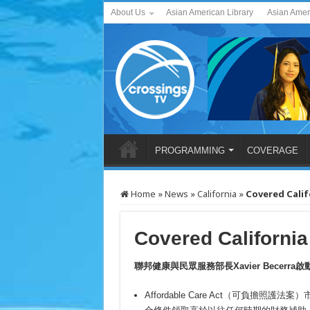
About Us
Asian American Library
Asian Amer
PROGRAMMING
COVERAGE
Home
»
News
»
California
»
Covered Cali
Covered Californi
聯邦健康與民眾服務部長Xavier Becerra
Affordable Care Act（可負擔