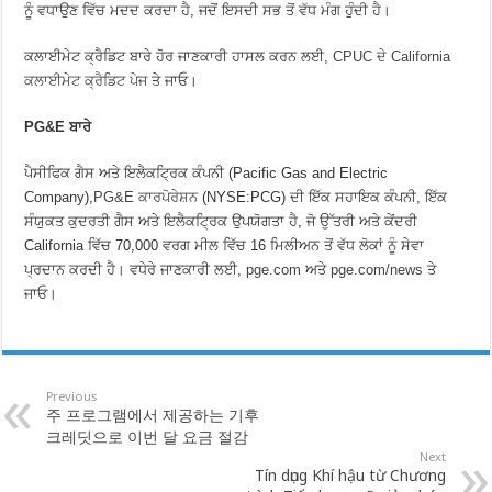
ਨੂੰ ਵਧਾਉਣ ਵਿੱਚ ਮਦਦ ਕਰਦਾ ਹੈ, ਜਦੋਂ ਇਸਦੀ ਸਭ ਤੋਂ ਵੱਧ ਮੰਗ ਹੁੰਦੀ ਹੈ।
ਕਲਾਈਮੇਟ ਕ੍ਰੈਡਿਟ ਬਾਰੇ ਹੋਰ ਜਾਣਕਾਰੀ ਹਾਸਲ ਕਰਨ ਲਈ,
CPUC ਦੇ California
ਕਲਾਈਮੇਟ ਕ੍ਰੈਡਿਟ ਪੇਜ
ਤੇ ਜਾਓ।
PG&E ਬਾਰੇ
ਪੈਸੀਫਿਕ ਗੈਸ ਅਤੇ ਇਲੈਕਟ੍ਰਿਕ ਕੰਪਨੀ (Pacific Gas and Electric
Company),
PG&E ਕਾਰਪੋਰੇਸ਼ਨ
(NYSE:PCG) ਦੀ ਇੱਕ ਸਹਾਇਕ ਕੰਪਨੀ, ਇੱਕ
ਸੰਯੁਕਤ ਕੁਦਰਤੀ ਗੈਸ ਅਤੇ ਇਲੈਕਟ੍ਰਿਕ ਉਪਯੋਗਤਾ ਹੈ, ਜੋ ਉੱਤਰੀ ਅਤੇ ਕੇਂਦਰੀ
California ਵਿੱਚ 70,000 ਵਰਗ ਮੀਲ ਵਿੱਚ 16 ਮਿਲੀਅਨ ਤੋਂ ਵੱਧ ਲੋਕਾਂ ਨੂੰ ਸੇਵਾ
ਪ੍ਰਦਾਨ ਕਰਦੀ ਹੈ। ਵਧੇਰੇ ਜਾਣਕਾਰੀ ਲਈ,
pge.com
ਅਤੇ
pge.com/news
ਤੇ
ਜਾਓ।
Previous
주 프로그램에서 제공하는 기후
크레딧으로 이번 달 요금 절감
Next
Tín dụng Khí hậu từ Chương