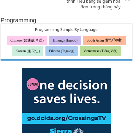
trình Tiểu bang sẽ giảm hóa
đơn trong tháng này
Programming
Programming Sample By Language
Chinese (普通话/粤语)
Hmong (Hmoob)
South Asian (हिंदी/ਪੰਜਾਬੀ)
Korean (한국인)
Filipino (Tagalog)
Vietnamese (Tiếng Việt)