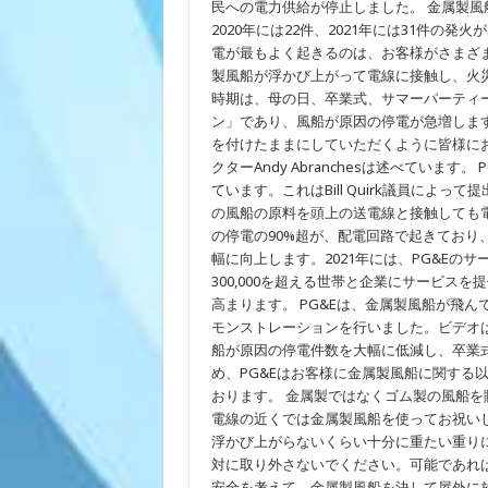
生
民への電力供給が停止しました。 金属製風船
た
2020年には22件、2021年には31件の発
ち
電が最もよく起きるのは、お客様がさまざ
が
安
製風船が浮かび上がって電線に接触し、火
全
時期は、母の日、卒業式、サマーパーティ
に
お
ン」であり、風船が原因の停電が急増しま
祝
を付けたままにしていただくように皆様にお
い
クターAndy Abranchesは述べています。 P
で
き
ています。これはBill Quirk議員によって提
る
の風船の原料を頭上の送電線と接触しても
よ
う
の停電の90%超が、配電回路で起きており、
に
幅に向上します。2021年には、PG&Eの
支
300,000を超える世帯と企業にサービス
援
高まります。 PG&Eは、金属製風船が飛
モンストレーションを行いました。ビデオはこちらでご
船が原因の停電件数を大幅に低減し、卒業
め、PG&Eはお客様に金属製風船に関する
おります。 金属製ではなくゴム製の風船を
電線の近くでは金属製風船を使ってお祝い
浮かび上がらないくらい十分に重たい重り
対に取り外さないでください。可能であれ
安全を考えて、金属製風船を決して屋外に