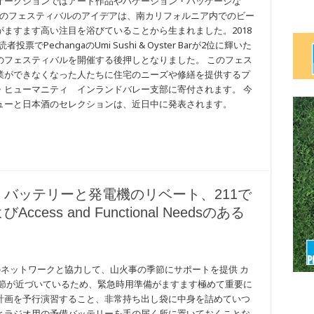
オークションではアート作品やバケーション・パッケージな
このフェスティバルのアイデアは、南カリフォルニア内でのビー
ますます高い注目を浴びていることから生まれました。2018
票でPechangaのUmi Sushi & Oyster Barが2位に輝いた
のフェスティバルを開催する後押しとなりました。 このフェス
業ができなくなった人たちに住宅のニーズや修繕を提供するプ
・ヒューマニティ インランドバレー支部に寄付されます。 今
ューと日本酒のセレクションは、近日中に発表されます。
バッテリーと発電機のリベート、211で
ss and Functional Needsのある
のネットワークと協力して、山火事の季節にサポートを提供 カ
季節が近づいているため、緊急時用準備がますます極めて重要に
計画を予行演習すること、非常持ち出し袋に中身を詰めていつ
とラジオ用の予備バッテリーを手の届く所に置いておくことな