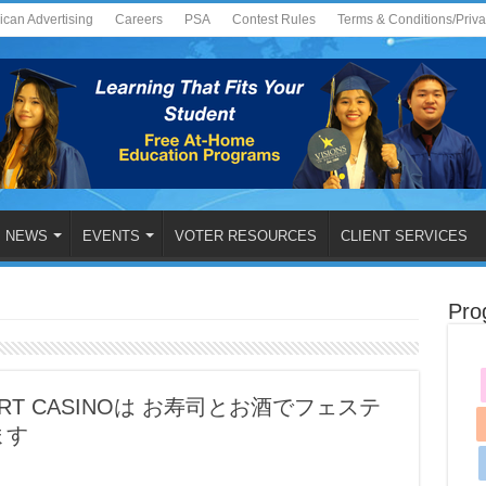
ican Advertising
Careers
PSA
Contest Rules
Terms & Conditions/Priv
NEWS
EVENTS
VOTER RESOURCES
CLIENT SERVICES
Pro
ORT CASINOは お寿司とお酒でフェステ
ます