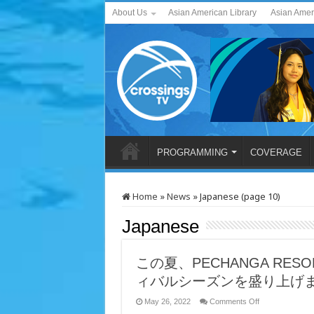
About Us
Asian American Library
Asian Amer
PROGRAMMING
COVERAGE
Home
»
News
»
Japanese (page 10)
Japanese
この夏、PECHANGA RES
ィバルシーズンを盛り上げ
on
May 26, 2022
Comments Off
こ