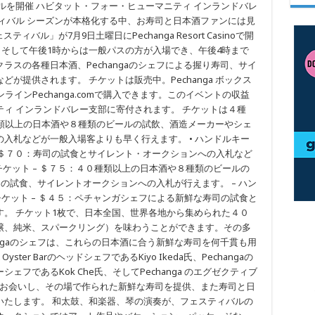
スティバルを開催 ハビタット・フォー・ヒューマニティ インランドバレ
ィバル シーズンが本格化する中、お寿司と日本酒ファンには見
ィバル」が7月9日土曜日にPechanga Resort Casinoで開
が、そして午後1時からは一般パスの方が入場でき、午後4時まで
ラスの各種日本酒、Pechangaのシェフによる握り寿司、サイ
が提供されます。 チケットは販売中。Pechanga ボックス
たはオンラインPechanga.comで購入できます。このイベントの収益
ィ インランドバレー支部に寄付されます。 チケットは４種
４０種類以上の日本酒や８種類のビールの試飲、酒造メーカーやシェ
入札などが一般入場客よりも早く行えます。 • ハンドルキー
P チケット- ＄７０：寿司の試食とサイレント・オークションへの入札など
チケット – ＄７５：４０種類以上の日本酒や８種類のビールの
寿司の試食、サイレントオークションへの入札が行えます。 – ハン
 ）一般チケット – ＄４５：ペチャンガシェフによる新鮮な寿司の試食と
。 チケット1枚で、日本全国、世界各地から集められた４０
醸、純米、スパークリング）を味わうことができます。その多
angaのシェフは、これらの日本酒に合う新鮮な寿司を何千貫も用
yster BarのヘッドシェフであるKiyo Ikeda氏、Pechangaの
フであるKok Che氏、そしてPechanga のエグゼクティブ
お客様とお会いし、その場で作られた新鮮な寿司を提供、また寿司と日
いたします。 和太鼓、和楽器、琴の演奏が、フェスティバルの