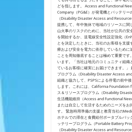
に
どを指します。 Access and Functional Ne
備
Company（PG&E）が発電機とバッテ
え
て
（Disability Disaster Access an
準
提携して、年中無休で地域のリソースに関
備：
山火事のリスクのために、当社が公共の安全のための計画
バ
ッ
を開始するか、送電線安全性設定強化（Enhanced 
テ
とを決定したときに、当社のお客様を支援
リ
ー
療および安全を電力に依存しているために
と
ことを周知徹底することは極めて重要です。」とP
発
います。「当社は地元のコミュニティ組織
電
機
ているお客様に確実にお届けできます。」 
の
プログラム（Disability Disaster Acce
リ
ベ
組織と協力して、PSPSによる停電の前中
ー
します。これには、California Foundation 
ト、
ス＆リソースプログラム（Disability Disast
211
で
生活機能維持（Access and Functio
地
または自立して生活するためのニーズをお
域
の
す。 緊急時用準備の支援と教育当社のMedica
リ
ホテルでの滞在と食費給付ポータブルバック
ソ
ー
ッテリープログラム（Portable Batter
ス
（Disability Disaster Access a
を