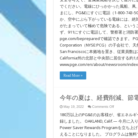
でください。電線にひっかかった風船、凧
まにし、PG&Eにすぐに電話（1-800-7
か、空中にぶら下がっている電線には、絶
がたまっていて極めて危険である、という
ず、911にすぐに電話して、警察署と消防
pge.com/bepreparedで確認できます。 PG&Eに
Corporation（NYSE:PCG）の子
San Franciscoに本拠地を置き、従業
California州の北部と中央部に居住する約1
www.pge.com/en/about/newsroom/i
Read More »
今年の夏は、経費削減、節
on
May 19, 2022
Comments Off
今
180万以上のPG&Eのお客様が、省エネ
年
の
録しました。 OAKLAND, Calif.— 今月に入り、P
夏
Power Saver Rewards Progr
は、
えることになりました。 プログラムは無料
経