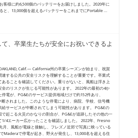
お客様に約6,500個のバッテリーをお届けしました。2020年に
、13,000個を超えるバッテリーをこれまでにPortable …
して、卒業生たちが安全にお祝いできるよ
ND, Calif.— California州の卒業シーズンが始まり、祝賀
関連する公共の安全リスクを理解することが重要です。卒業式
てあることを確認してください。重りがないと、風船は浮き上
全のリスクが生じる可能性があります。 2022年の最初の4か
停電が、PG&Eのサービス提供地域だけで約152件あり、
供が中断されました。このような停電により、病院、学校、信号機
給サービスが中断されてしまう可能性があります。 PG&Eの
は、風船が原因で起こる火災のかなりの割合が、PG&Eが追跡したその他の一
4エーカー広かったことを確認しました。 2022年、Fresno
、先月、風船が電線と接触し、フレズノ近郊で写真に映っている
aderaで停電が起き、野火が発生し、13,000名を超える住