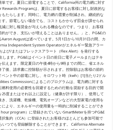
です。夏日に節電することで、California州の電力網に対す
r Rewards Programは、夏日に節電するお客様に対し財政的な
をもたらします。同時に、電力網の需要が削減され、継続的な
ます。節電しない場合でも、コストもかからず罰金が課せられ
低減に対し報奨金が与えられる機会なのです。つまり、お客様
約ができ、支払いが増えることはありません。」と、PG&Eの
on Augustは述べています。5月1日から10月31日の間、カ
 Independent System Operatorがエネルギー緊急アラー
atch）および/またはフレックスアラート（Flex Alert）を発行する
ント日が発生します。PG&Eはイベント日の前日に電子メールまたはテキ
を伝えます。限定夏日の午後4時から9時までの間に、省エネル
終了後、請求書に控除額が示されます。控除額はお客様の節約
ベント中の節電に対し、キロワット時（kwh）[1]当たり2ドル
 Utilities Commissionによるこのプログラムは、電力網に対する
石燃料使用の必要性を回避するための行動を奨励する目的で開
を25度またはそれ以上に設定し（健康が許す限り）、使用して
抜き、洗濯機、乾燥機、電気オーブンなどの大型家電の使用を
とにより、エネルギーの使用量を一時的に削減することができ
ur program）に登録されていないSmartMeterを持つPG&E
択集約（CCA）に登録されたお客様のほとんども参加可能で
も登録解除することができます。 California Alternate