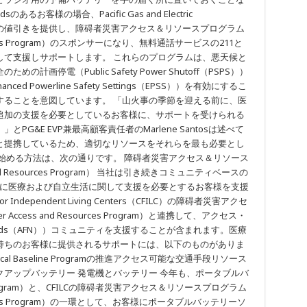
edsのあるお客様の場合、Pacific Gas and Electric
リーの値引きを提供し、障碍者災害アクセス＆リソースプログラム
d Resources Program）のスポンサーになり、無料通話サービスの211と
して支援しサポートします。 これらのプログラムは、悪天候と
停電（Public Safety Power Shutoff（PSPS））
Powerline Safety Settings（EPSS））を有効にするこ
することを意図しています。 「山火事の季節を迎える前に、医
追加の支援を必要としているお客様に、サポートを受けられる
G&E EVP兼最高顧客責任者のMarlene Santosは述べて
と提携しているため、適切なリソースをそれらを最も必要とし
始める方法は、次の通りです。 障碍者災害アクセス＆リソース
ss and Resources Program） 当社は引き続きコミュニティベースの
後に医療および自立生活に関して支援を必要とするお客様を支援
for Independent Living Centers（CFILC）の障碍者災害アクセ
er Access and Resources Program）と連携して、アクセス・
nal Needs（AFN））コミュニティを支援することが含まれます。医療
持ちのお客様に提供されるサポートには、以下のものがありま
l Baseline Programの推進アクセス可能な交通手段リソース
アップバッテリー 発電機とバッテリー 今年も、ポータブルバ
y Program）と、CFILCの障碍者災害アクセス＆リソースプログラム
nd Resources Program）の一環として、お客様にポータブルバッテリーソ