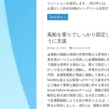
リューションを提供します。 2021年には、
検
索、
お届けした約6,500個のバッテリーも合算すると
お
よ
Read More »
び
Access
and
Functional
Needs
の
風船を重りでしっかり固定
あ
うに支援
る
お
客
on
May 23, 2022
Comments Off
様
風
金属製の風船が原因の停電件数が上昇傾向 OAKLA
向
船
け
を
者全員がヘリウムを充填した金属製風船に
サ
重
で風船を使用する場合には、重りで固定し
ポ
り
がって頭上の電線と接触し、停電や公共の安
ー
で
ト
し
月間、金属製風船が電線に接触して発生した
っ
56,000を超えるお客様へのサービス提
か
り
など極めて重要な施設や設備に対する電力供
固
Asset Failure Analysisチーム
定
般的な発火源が原因で起こる火災と比較して1/
し
て、
で金属製風船により火災が発生 たとえば
卒
野火が発生しました。4月には、風船が原因でM
業