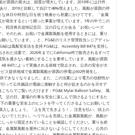
が原因の発火は、頻度が増大しています。2019年には21件、
火があり、2019と比較して合計で48%増えました。風船が原因の停
まな休日や特別な日を祝う晩春から初夏にかけてです。 「金属
災が発生するという困った事案が増えています。1年の中でこの
ー、戦没将兵追悼記念日、父の日などがある「お祝いシーズ
す。そのため、お祝いで金属製風船を使用するときには、重り
願いしています。」と、PG&Eのリスク管理担当シニアディレ
G&Eは風船安全法を支持 PG&Eは、Assembly Bill 847を支持し
出された法案で、2026年までにCalifornia州で販売されるすべて
電気を通さない素材にすることを要求しています。風船が原因
AB 847によって実施される規格で防止され、公共の安全が大
サービス提供地域で金属製風船が原因の停電は602件発生し、
を提供できなくなりました。また、この法案により電力の信頼性が
んで行って公共施設の電線に接触すると何が起きるのかを示すデ
覧いただけます：PG&E Mylar Balloon Safety。 風
式、父の日、夏場の行事を安全に楽しんで頂けるようにするた
以下の重要な安全上のヒントを守ってくださるようにお願いして
購入しましょう。「上を見て生きよう！」 注意を払い、頭上の
しないでください。ヘリウムを充填した金属製風船が、風船が
にしっかり固定されていることを確認してください。重りを絶
ば、金属製風船を屋外に出さないようにしてください。公共の
放さないようにしてください。複数個の金属製風船を束ねない