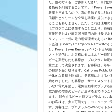
費
た。他の方々も、ご参加ください。目的は簡単
削
る負荷を削減することです。「Power Save
減、
節
報奨を与えるもので、真の意味で共に利益
電、
信頼性とクリーンな空気を確実に提供でき
そ
ることもありません。ただ、これは使用の
し
て
はプログラムに参加することにより、経費節
電
事業開発および顧客関与部門の副社長であるAar
力
網
リフォルニア州の電力網管理者であるCalifornia
を
ト監視（Energy Emergency Alert W
サ
と、Power Saver Rewardsイベ
ポ
ー
ストを送信し、お客様に省エネルギー時間
ト
ギーを実行したお客様は、プログラム時期
量によって決定されます。お客様は、毎年イ
の控除を受け取ります。California Public
全体的な負荷を削減し、発電所における化
始されました。お客様は、サーモスタット
いない電気を消し、電気自動車のプラグを
電力網の需要のピークが過ぎるまで待つこ
ます。 競合するピーク時プログラム（peak ho
のお客様は、参加可能です。コミュニティ選
す。お客様は、プログラムのWebサイトからいつで