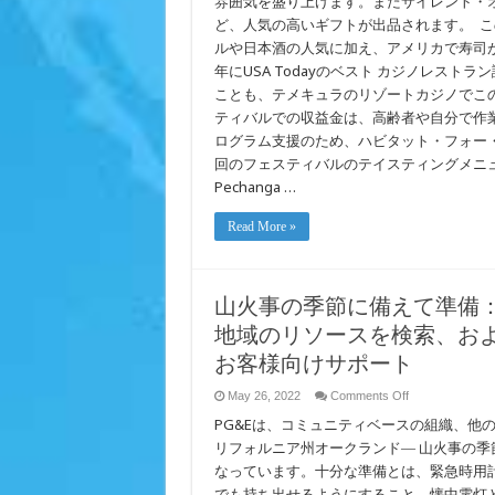
雰囲気を盛り上げます。またサイレント・
す
ど、人気の高いギフトが出品されます。 
ルや日本酒の人気に加え、アメリカで寿司が
年にUSA Todayのベスト カジノレストラン読者投
ことも、テメキュラのリゾートカジノでこ
ティバルでの収益金は、高齢者や自分で作
ログラム支援のため、ハビタット・フォー
回のフェスティバルのテイスティングメニ
Pechanga …
Read More »
山火事の季節に備えて準備：
地域のリソースを検索、およびAcce
お客様向けサポート
on
May 26, 2022
Comments Off
山
PG&Eは、コミュニティベースの組織、他
火
事
リフォルニア州オークランド― 山火事の
の
なっています。十分な準備とは、緊急時用
季
でも持ち出せるようにすること、懐中電灯
節