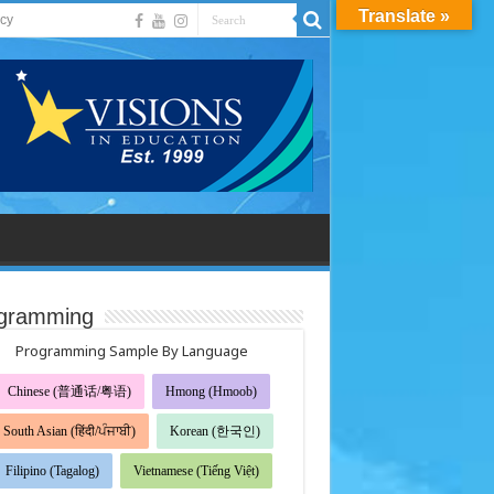
Translate »
acy
gramming
Programming Sample By Language
Chinese (普通话/粤语)
Hmong (Hmoob)
South Asian (हिंदी/ਪੰਜਾਬੀ)
Korean (한국인)
Filipino (Tagalog)
Vietnamese (Tiếng Việt)