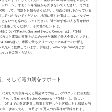
、ドローン、オモチャを電線から外さないでください。そのま
43-5000）して、問題をお知らせください。地面に垂れ下がっている
対に近づかないでください。地面に落ちた電線にもエネルギー
ことをいつも忘れないでください。近づかず他の人も寄せ付け
署に連絡してください。その他のヒントは、
ついてPacific Gas and Electric Companyは、PG&E
会社で、天然ガスと電気の事業を組み合わせた米国で最大企業の1つです。
員数は24,000名超で、米国で最もクリーンなエネルギーの一部を
,600万人に提供しています。詳細は、www.pge.com/および
ndex.pageをご覧ください。
電、そして電力網をサポート
ルギーに対して報奨を与える州全体での新しいプログラムに自動登
acific Gas and Electric Company（PG&E）は、新しい
amを立ち上げ、10月までの限定夏日に節電を実行したお客様に対し報奨を与
で自主参加であり、今月は180万人のお客様が登録されまし