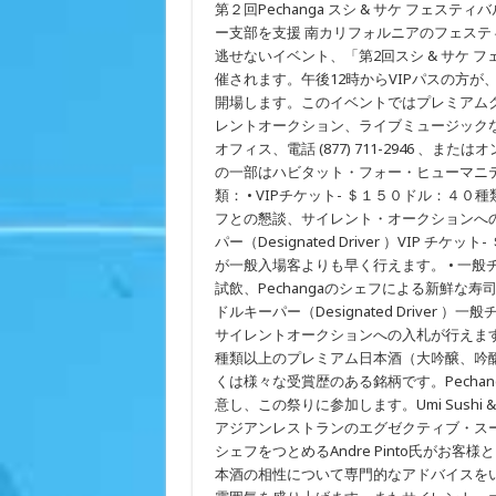
第２回Pechanga スシ & サケ フェ
の
夏、
ー支部を支援 南カリフォルニアのフェステ
PECHANGA
逃せないイベント、「第2回スシ & サケ フェステ
RESORT
CASINO
催されます。午後12時からVIPパスの方
は
開場します。このイベントではプレミアムク
お
寿
レントオークション、ライブミュージックなど
司
オフィス、電話 (877) 711-2946 、ま
と
お
の一部はハビタット・フォー・ヒューマニテ
酒
類： • VIPチケット- ＄１５０ドル：
で
フとの懇談、サイレント・オークションへの
フ
ェ
パー（Designated Driver ）VI
ス
が一般入場客よりも早く行えます。 • 一般
テ
ィ
試飲、Pechangaのシェフによる新鮮な
バ
ドルキーパー（Designated Driver
ル
サイレントオークションへの入札が行えます
シ
ー
種類以上のプレミアム日本酒（大吟醸、吟
ズ
くは様々な受賞歴のある銘柄です。Pech
ン
を
意し、この祭りに参加します。Umi Sushi & O
盛
アジアンレストランのエグゼクティブ・スーシェ
り
シェフをつとめるAndre Pinto氏が
上
げ
本酒の相性について専門的なアドバイスを
ま