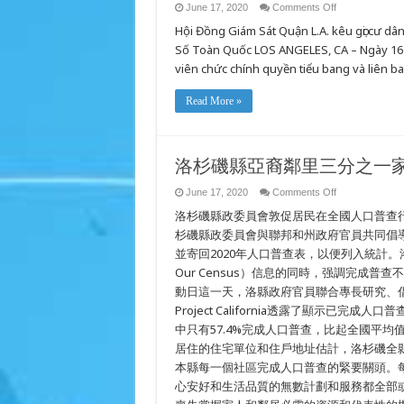
on
June 17, 2020
Comments Off
MỘT
Hội Đồng Giám Sát Quận L.A. kêu gọi cư d
PHẦN
BA
Số Toàn Quốc LOS ANGELES, CA – Ngày 16 t
CÁC
HỘ
viên chức chính quyền tiểu bang và liên
GIA
ĐÌNH
TRONG
Read More »
CÁC
KHU
VỰC
NGƯỜI
MỸ
GỐC
洛杉磯縣亞裔鄰里三分之一
Á
Ở
QUẬN
on
June 17, 2020
Comments Off
LA
洛
CHƯA
洛杉磯縣政委員會敦促居民在全國人口普查行動日
杉
ĐIỀN
磯
杉磯縣政委員會與聯邦和州政府官員共同倡導
HOÀN
縣
TẤT
並寄回2020年人口普查表，以便列入統計。洛
THỐNG
亞
KÊ
Our Census）信息的同時，强調完成
裔
DÂN
鄰
SỐ
動日這一天，洛縣政府官員聯合專長研究、倡言
里
Project California透露了顯示已完
三
分
中只有57.4%完成人口普查，比起全國平均值
之
居住的住宅單位和住戶地址估計，洛杉磯全縣至
一
本縣每一個社區完成人口普查的緊要關頭。
家
庭
心安好和生活品質的無數計劃和服務都全部
尚