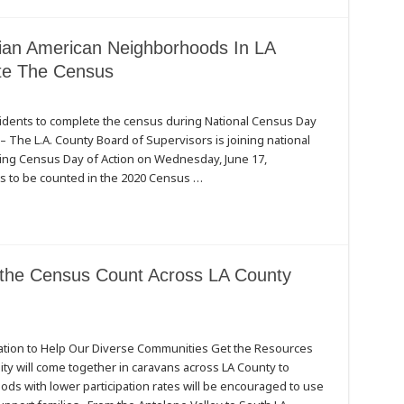
sian American Neighborhoods In LA
te The Census
sidents to complete the census during National Census Day
– The L.A. County Board of Supervisors is joining national
zing Census Day of Action on Wednesday, June 17,
s to be counted in the 2020 Census …
the Census Count Across LA County
pation to Help Our Diverse Communities Get the Resources
 will come together in caravans across LA County to
ds with lower participation rates will be encouraged to use