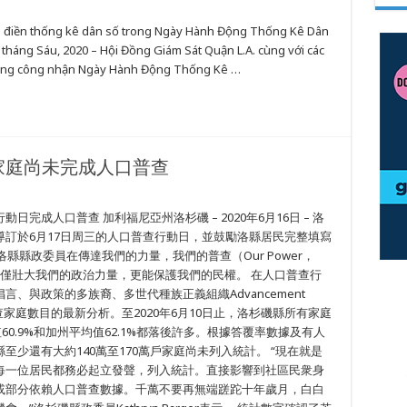
ân điền thống kê dân số trong Ngày Hành Động Thống Kê Dân
háng Sáu, 2020 – Hội Đồng Giám Sát Quận L.A. cùng với các
 bang công nhận Ngày Hành Động Thống Kê …
家庭尚未完成人口普查
完成人口普查 加利福尼亞州洛杉磯 – 2020年6月16日 – 洛
訂於6月17日周三的人口普查行動日，並鼓勵洛縣居民完整填寫
縣縣政委員在傳達我們的力量，我們的普查（Our Power，
普查不僅壯大我們的政治力量，更能保護我們的民權。 在人口普查行
、與政策的多族裔、多世代種族正義組織Advancement
成人口普查家庭數目的最新分析。至2020年6月10日止，洛杉磯縣所有家庭
60.9%和加州平均值62.1%都落後許多。根據答覆率數據及有人
少還有大約140萬至170萬戶家庭尚未列入統計。 “現在就是
每一位居民都務必起立發聲，列入統計。直接影響到社區民衆身
或部分依賴人口普查數據。千萬不要再無端蹉跎十年歲月，白白