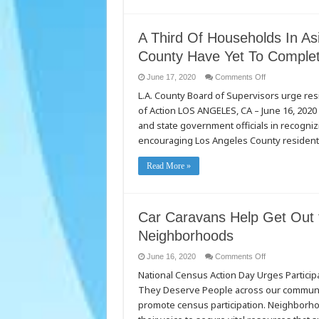
A Third Of Households In A
County Have Yet To Comple
on
June 17, 2020
Comments Off
A
L.A. County Board of Supervisors urge re
Third
Of
of Action LOS ANGELES, CA – June 16, 2020 
Households
In
and state government officials in recogni
Asian
American
encouraging Los Angeles County resident
Neighborhoods
In
LA
Read More »
County
Have
Yet
To
Complete
The
Car Caravans Help Get Out 
Census
Neighborhoods
on
June 16, 2020
Comments Off
Car
National Census Action Day Urges Partici
Caravans
Help
They Deserve People across our community
Get
Out
promote census participation. Neighborhoo
the
Census