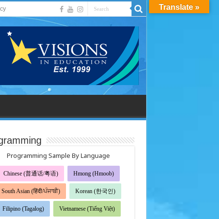
Translate »
acy
gramming
Programming Sample By Language
Chinese (普通话/粤语)
Hmong (Hmoob)
South Asian (हिंदी/ਪੰਜਾਬੀ)
Korean (한국인)
Filipino (Tagalog)
Vietnamese (Tiếng Việt)