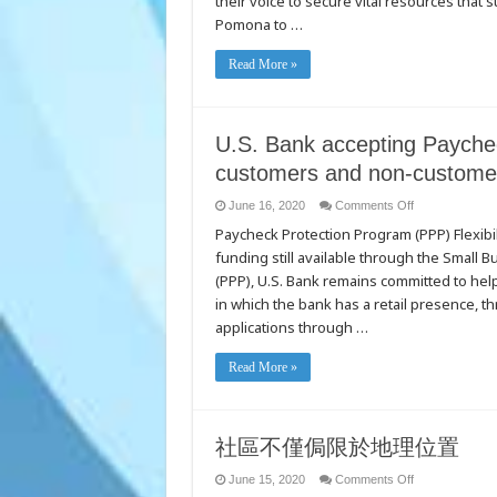
their voice to secure vital resources that 
Count
Pomona to …
Across
LA
County
Neighborhoods
Read More »
U.S. Bank accepting Paychec
customers and non-custome
on
June 16, 2020
Comments Off
U.S.
Paycheck Protection Program (PPP) Flexibi
Bank
accepting
funding still available through the Small
Paycheck
Protection
(PPP), U.S. Bank remains committed to help
Program
applications
in which the bank has a retail presence, t
from
applications through …
customers
and
non-
customers
Read More »
through
June
19
社區不僅侷限於地理位置
on
June 15, 2020
Comments Off
社