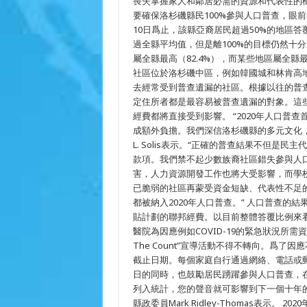
喪失掌握家人和鄰居必需的資源和代表性的機會，”
未
完
要確保洛杉磯縣民100%參與人口普查，眼前
成
10日爲止，該縣亞裔居民超過50%的地區答
人
過全縣平均值，但是離100%的目標仍然十
口
普
屬全縣最高（82.4%），而某些地區屬全縣
查
社區位於洛杉磯中區，例如韓國城和林肯高
去經常受到普查遺漏的社區。根據以往的普
定住所者都是最容易被普查遺漏的對象。這
經費都將直接受到影響。 “2020年人口
成額外負擔。我們深信洛杉磯縣的多元文化，
L. Solis表示。“正確的普查結果不但
款項。我們禁不起少數族裔社區錯失參與人
害，人力資源開發工作也將大受影響，而學
已脆弱的社區再蒙受資金短缺、代表性不足
都被納入2020年人口普查。” 人口普查
貼計劃的聯邦經費。以目前整體答覆比例來
醫院為因應例如COVID-19的緊急狀況所需資源
The Count”宣導活動不得不轉向。爲
截止日期。每個家庭自行通過網絡、電話或郵
日的同時，也鼓勵居民踴躍參與人口普查，
列入統計，您的聲音就可影響到下一個十年
縣政委員Mark Ridley-Thomas表示