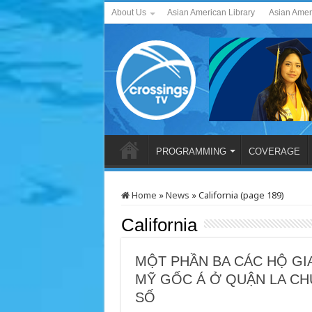
About Us
Asian American Library
Asian Amer
PROGRAMMING
COVERAGE
Home
»
News
»
California (page 189)
California
MỘT PHẦN BA CÁC HỘ GI
MỸ GỐC Á Ở QUẬN LA CH
SỐ