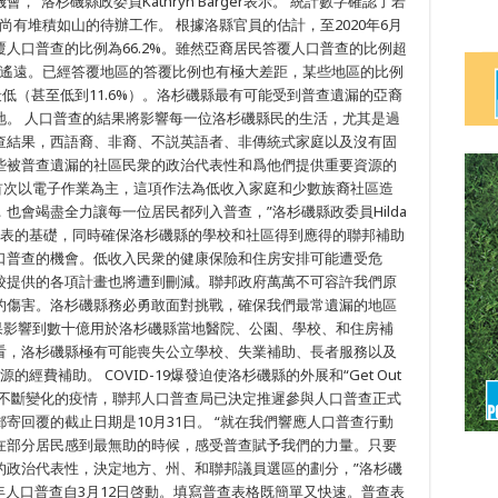
洛杉磯縣政委員Kathryn Barger表示。 統計數字確認了若
尚有堆積如山的待辦工作。 根據洛縣官員的估計，至2020年6月
覆人口普查的比例為66.2%。雖然亞裔居民答覆人口普查的比例超
分遙遠。已經答覆地區的答覆比例也有極大差距，某些地區的比例
最低（甚至低到11.6%）。洛杉磯縣最有可能受到普查遺漏的亞裔
地。 人口普查的結果將影響每一位洛杉磯縣民的生活，尤其是過
查結果，西語裔、非裔、不説英語者、非傳統式家庭以及沒有固
些被普查遺漏的社區民衆的政治代表性和爲他們提供重要資源的
普查首次以電子作業為主，這項作法為低收入家庭和少數族裔社區造
也會竭盡全力讓每一位居民都列入普查，”洛杉磯縣政委員Hilda
是民主代表的基礎，同時確保洛杉磯縣的學校和社區得到應得的聯邦補助
口普查的機會。低收入民衆的健康保險和住房安排可能遭受危
校提供的各項計畫也將遭到刪減。聯邦政府萬萬不可容許我們原
的傷害。洛杉磯縣務必勇敢面對挑戰，確保我們最常遺漏的地區
的結果影響到數十億用於洛杉磯縣當地醫院、公園、學校、和住房補
看，洛杉磯縣極有可能喪失公立學校、失業補助、長者服務以及
的經費補助。 COVID-19爆發迫使洛杉磯縣的外展和“Get Out
了因應不斷變化的疫情，聯邦人口普查局已決定推遲參與人口普查正式
寄回覆的截止日期是10月31日。 “就在我們響應人口普查行動
在部分居民感到最無助的時候，感受普查賦予我們的力量。只要
的政治代表性，決定地方、州、和聯邦議員選區的劃分，”洛杉磯
。 2020年人口普查自3月12日啓動。填寫普查表格既簡單又快速。普查表