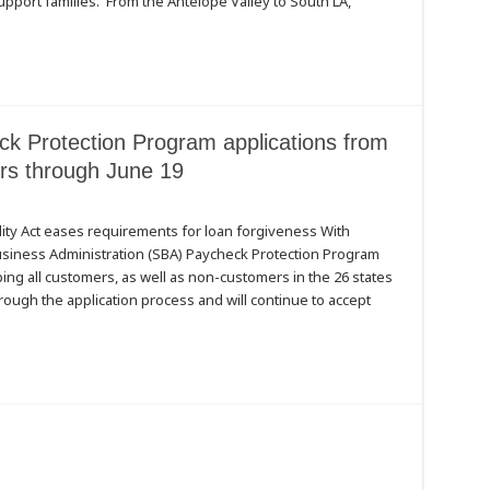
support families. From the Antelope Valley to South LA,
k Protection Program applications from
rs through June 19
lity Act eases requirements for loan forgiveness With
 Business Administration (SBA) Paycheck Protection Program
ing all customers, as well as non-customers in the 26 states
hrough the application process and will continue to accept