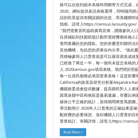
格可以在收到紙本表格時用郵寄方式完成，或登入ww
2020。網站提供多語表格選擇，同時隨同紙
語的民眾提供有關該縣的信息，而美國聯邦政
指南。請登入https://census.lacounty.gov
“我們需要居民協助廣爲宣傳，踴躍參與人
住房補貼到扶困助貧計劃所需經費都依賴人口普查
查問卷屬於您的隱私。您的答覆受到聯邦法
其他機構，包括您的房東在內分享。 “值此
而積極參與人口普查就是可以最容易造成改變的方
已經過了將近一半，每一個尚未提交表格的
入 2020census.gov填寫表格。我
每一位居民都務必填寫普查表格！這是影響和改變下一
California的政策及研究分析家Alejandra Ramí
磯縣政委員會提供數據，提高縣民對人人都
因爲洛縣中區和南區是最易遺漏，答覆比例
確保公平正確的統計，疫情期間將更爲困難。我們
導活動簡介 2020年人口普查的正確結果
配經費的必要保證。洛杉磯縣人口普查的目標
普查統計。有關詳情，請登入https://census.la
Read More »