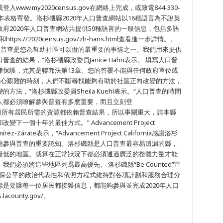
w.my2020census.gov在網絡上完成，或致電844-330-
本表格寄發。洛杉磯縣2020年人口普查網站以16種語言為不說英
府2020年人口普查網站共提供59種語言的一般信息，包括多語
/ 和https://2020census.gov/zh-hans.html查看進一步詳情。。
口普查是您為幫助社區可以做的最重要的事情之一。我們用來提供
的結果，”洛杉磯縣政委員Janice Hahn表示。 填寫人口普
律保護，尤其是聯邦法第13章。您的答覆不能與任何政府單位或
憂心艱難的時刻，人們不斷尋找能夠有助於社區正向改變的方法，
法，”洛杉磯縣政委員Sheila Kuehl表示。“人口普查的時間
人都必須瞭解參與普查有多麽重要，而且立刻登
們用於照顧所有居民所需的資源都依賴普查結果，所以事關重大，請本縣
個十年的最佳方式。” Advancement Project
rez-Zárate表示，“Advancement Project California感謝洛杉
應參與普查的重要認知。洛杉磯縣是人口普查最容易遺漏的縣，
最低的地區。就算在正常狀況下都必須通過廣泛的整體力量才能
必須將這些地區列爲最高優先。 洛杉磯縣“Be Counted”宣
是確保公平的政治代表性和依照方程式維持對各項計劃和服務合理分
是要讓每一位居民都接獲信息，都能夠參與並完成2020年人口
county.gov/。