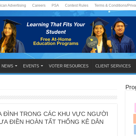
ican Advertising
Careers
PSA
Contest Rules
Terms & Conditions/Priv
NEWS
EVENTS
VOTER RESOURCES
CLIENT SERVICES
Pro
A ĐÌNH TRONG CÁC KHU VỰC NGƯỜI
ƯA ĐIỀN HOÀN TẤT THỐNG KÊ DÂN