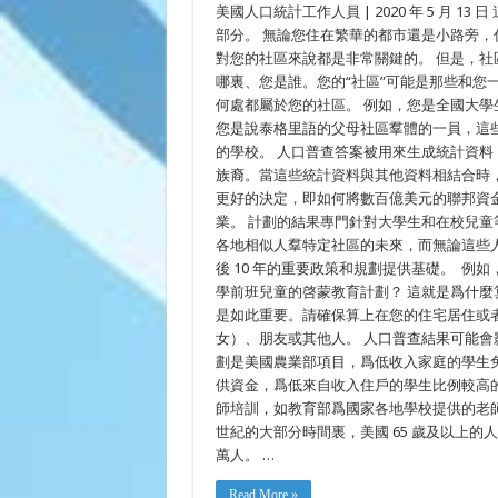
美國人口統計工作人員 | 2020 年 5 月 1
區
不
部分。 無論您住在繁華的都市還是小路旁，住
僅
對您的社區來說都是非常關鍵的。 但是，
侷
哪裏、您是誰。您的“社區”可能是那些和您
限
於
何處都屬於您的社區。 例如，您是全國大學生
地
您是說泰格里語的父母社區羣體的一員，這
理
位
的學校。 人口普查答案被用來生成統計資
置
族裔。當這些統計資料與其他資料相結合時，
更好的決定，即如何將數百億美元的聯邦資
業。 計劃的結果專門針對大學生和在校兒童等
各地相似人羣特定社區的未來，而無論這些人
後 10 年的重要政策和規劃提供基礎。 
學前班兒童的啓蒙教育計劃？ 這就是爲什麼算上
是如此重要。請確保算上在您的住宅居住或
女）、朋友或其他人。 人口普查結果可能會
劃是美國農業部項目，爲低收入家庭的學生免
供資金，爲低來自收入住戶的學生比例較高的
師培訓，如教育部爲國家各地學校提供的老師資質
世紀的大部分時間裏，美國 65 歲及以上的人口數量
萬人。 …
Read More »