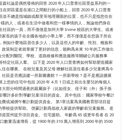
3 日 這篇社論是偶然發佈的回答 2020 年人口普查社區受益系列的一
在郊區還是在港口之間航行的小船上，回答 2020 年人口普查
社區並不總是指城鎮或鄰里等地理層面的位置，也不只是指您住在
一樣的人，或者在生活中做着和您一樣事情的人，無論他們身在
社區的一員，而不僅僅是加州大學 Irvine 校區的大學生。或者
些家長的孩子在全國各地的小學上學，而不僅僅是在您孩子所在
料，例如什麼地區居住多少人，以及這些人的年齡、性別、種族和
政策制定者就掌握了更好的信息，能夠爲未來 10 年的工作做出
金分配到醫院、學校、道路維修和應急服務等關鍵公共服務事
特定社區人羣。 以下是 2020 年人口普查將如何幫助塑造國家
住在哪裏。 在校兒童及其父母 瞭解社區居住着多少兒童將爲今
例如，社區是否應該建一所新圖書館？一所新學校？是不是應該擴展
您的住宅中包括 2020 年 4 月 1 日或之前出生嬰兒的每個人
者大部分時間過夜的親屬孩子（比如侄女、侄子和（外）孫子孫
影響許多針對學齡兒童項目的資金。 其中包括： 國家學校午餐計
費或減價午餐計劃提供資金。 第1章法案爲美國教育部項目提
學校提供幫助。 啓蒙計劃爲低收入家庭的學齡前兒童服務。 老
州提升項目資金。 住宅援助。 年齡爲 65 或更年長者 在 20
迅速增長，從 1900 年的 310 萬人增長到 2000 年的 3500