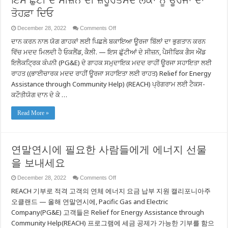
ਇਸ ਛੁੱਟੀ ਦੇ ਸੀਜ਼ਨ ਦੀ ਜ਼ਰੂਰਤਮੰਦ ਲੋਕਾਂ ਨੂੰ ਊਰਜਾ ਦਾ
ਤੋਹਫ਼ਾ ਦਿਓ
on
December 28, 2022
Comments Off
ਇਸ
ਦਾਨ ਕਰਨ ਨਾਲ ਯੋਗ ਗਾਹਕਾਂ ਲਈ ਪਿਛਲੇ ਬਕਾਇਆ ਊਰਜਾ ਬਿੱਲਾਂ ਦਾ ਭੁਗਤਾਨ ਕਰਨ
ਛੁੱਟੀ
ਦੇ
ਵਿੱਚ ਮਦਦ ਮਿਲਦੀ ਹੈ ਓਕਲੈਂਡ, ਕੈਲੀ. — ਇਸ ਛੁੱਟੀਆਂ ਦੇ ਸੀਜ਼ਨ, ਪੈਸੀਫਿਕ ਗੈਸ ਐਂਡ
ਸੀਜ਼ਨ
ਦੀ
ਇਲੈਕਟ੍ਰਿਕ ਕੰਪਨੀ (PG&E) ਦੇ ਗਾਹਕ ਸਮੁਦਾਇਕ ਮਦਦ ਰਾਹੀਂ ਊਰਜਾ ਸਹਾਇਤਾ ਲਈ
ਜ਼ਰੂਰਤਮੰਦ
ਰਾਹਤ ((ਭਾਈਚਾਰਕ ਮਦਦ ਰਾਹੀਂ ਊਰਜਾ ਸਹਾਇਤਾ ਲਈ ਰਾਹਤ) Relief for Energy
ਲੋਕਾਂ
ਨੂੰ
Assistance through Community Help) (REACH) ਪ੍ਰੋਗਰਾਮ ਲਈ ਟੈਕਸ-
ਊਰਜਾ
ਕਟੌਤੀਯੋਗ ਦਾਨ ਦੇ ਕੇ …
ਦਾ
ਤੋਹਫ਼ਾ
ਦਿਓ
Read More »
연말연시에 필요한 사람들에게 에너지 선물
을 보내세요
on
December 28, 2022
Comments Off
연
REACH 기부로 적격 고객의 연체 에너지 요금 납부 지원 캘리포니아주
말
연
오클랜드 — 올해 연말연시에, Pacific Gas and Electric
시
Company(PG&E) 고객들은 Relief for Energy Assistance through
에
Community Help(REACH) 프로그램에 세금 공제가 가능한 기부를 함으
필