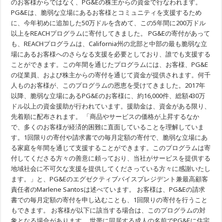
のお客様からではなく、PG&Eの株主からの資金で行なわれます。
場
に
PG&Eは、脆弱な立場にあるお客様とコミュニティを支援するため
あ
に、今年初めに追加した50万ドルを含めて、この5年間に200万ドル
る
以上をREACHプログラムに寄付してきました。 PG&Eの寄付があって
人
た
も、REACHプログラムは、California州の北部と中部の最も脆弱な立
ち
場にあるお客様へのさらなる支援を必要としており、誰でも支援する
に
エ
ことができます。この年間を通じたプログラムには、お客様、PG&E
ネ
の従業員、および株主からの寄付を通じて資金が提供されます。何千
ル
人ものお客様が、このプログラムの恩恵を受けてきました。2017年
ギ
ー
以降、脆弱な立場にあるPG&Eのお客様に、約16,000件、総額430万
の
ドル以上の資金援助が行われています。援助金は、資金がある限り、
ギ
フ
先着順に配布されます。 「商品やサービスの価格が上昇するなか
ト
で、多くのお客様が経済的困難に直面していることを理解していま
を
す。1回限りの寄付や請求書での毎月定額の寄付で、脆弱な立場にあ
贈
り
る家庭を年間を通じて支援することができます。このプログラムは寄
ま
付してくださる方々の善意に頼っており、当社がサービスを提供する
し
ょ
地域社会に不可欠な支援を提供してくださっている方々に感謝いたし
う
ます。」と、PG&Eのエグゼクティブバイスプレジデント兼最高顧客
責任者のMarlene Santosは述べています。 お客様は、PG&Eの請求
書での毎月定額の寄付を申し込むことも、1回限りの寄付を行うこと
もできます。 お客様が以下に該当する場合は、このプログラムの対
象となる場合があります。 世帯に同居する成人の名前でPG&Eに住宅