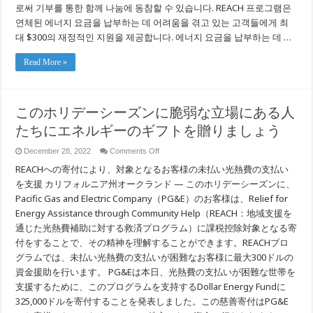
요
로써 기부를 통한 함께 나눔에 동참할 수 있습니다. REACH 프로그램은
한
연체된 에너지 요금을 납부하는 데 어려움을 겪고 있는 고객들에게 최
사
람
대 $300의 재정적인 지원을 제공합니다. 에너지 요금을 납부하는 데 …
들
에
Read More »
게
에
너
지
선
このホリデーシーズンに脆弱な立場にある人
물
たちにエネルギーのギフトを贈りましょう
을
보
내
on
December 28, 2022
Comments Off
세
こ
REACHへの寄付により、対象となるお客様の未払い光熱費の支払い
요
の
ホ
を支援 カリフォルニア州オークランド — このホリデーシーズンに、
リ
Pacific Gas and Electric Company（PG&E）のお客様は、Relief for
デ
Energy Assistance through Community Help（REACH：地域支援を
ー
シ
通じた光熱費補助に対する救済プログラム）に課税控除対象となる寄
ー
付をすることで、その精神を理解することができます。REACHプロ
ズ
ン
グラムでは、未払い光熱費の支払いが困難なお客様に最大300ドルの
に
資金援助を行います。 PG&Eは本日、光熱費の支払いが困難な世帯を
脆
支援するために、このプログラムを支持するDollar Energy Fundに
弱
な
325,000ドルを寄付することを発表しました。この慈善寄付はPG&E
立