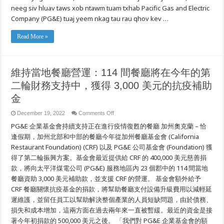
Xob
neeg siv hluav taws xob ntawm tuam txhab Pacific Gas and Electric
rau
Company (PG&E) tuaj yeem nkag tau rau qhov kev …
Cov
uas
Xav
Tau
Read More »
Nyob
rau
Lub
Caij
So
維持當地餐廳營運：114 間餐廳將在今年的第
Hauj
Lwm
二輪財務支持中，獲得 3,000 美元的抗疫補助
No
金
on
December 19, 2022
Comments Off
維
PG&E 企業基金會持續支持正在進行疫情復甦的餐廳 加州奧克蘭 – 恰
持
當
逢假期，加州北部和中部的餐廳今年從加州餐廳基金會 (California
地
Restaurant Foundation) (CRF) 以及 PG&E 公司基金會 (Foundation) 獲
餐
得了第二輪振興方案。基金會最近提供給 CRF 的 400,000 美元慈善捐
廳
營
款，將向太平洋煤電公司 (PG&E) 服務地區內 23 個郡中的 114 間當地
運：
餐廳資助 3,000 美元補助款，並支援 CRF 的營運。 基金會額外給予
114
間
CRF 餐廳關懷抗疫基金的捐款，將幫助餐廳支付設備升級費用以減輕延
餐
遲維護，並留任員工以幫助解決整個產業的人員短缺問題，由於債務、
廳
將
損失和成本增加，這兩方面在過去兩年來一直被暫緩。最近的資金是接
在
著今年初捐款的 500,000 美元之後。 「我們對 PG&E 企業基金會的額
今