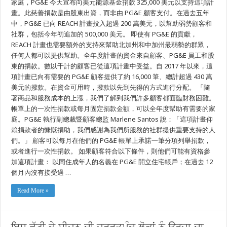
家庭，PG&E 今天宣布向美元能源基金捐款 325,000 美元以支持這項計
禮
物
畫。此慈善捐款是由股東出資，而非由 PG&E 顧客支付。在過去五年
送
中，PG&E 已向 REACH 計畫投入超過 200 萬美元，以幫助弱勢顧客和
給
社群，包括今年初追加的 500,000 美元。 即使有 PG&E 的貢獻，
有
需
REACH 計畫也需要額外的支持來幫助北加州和中加州最弱勢的群眾，
要
任何人都可以提供幫助。全年度計畫的資金來自顧客、PG&E 員工和股
的
人
東的捐款。數以千計的顧客已從這項計畫中受益。自 2017 年以來，這
項計畫已向有需要的 PG&E 顧客提供了約 16,000 筆、總計超過 430 萬
美元的撥款。在資金可用時，撥款以先到先得的方式進行分配。 「隨
著商品和服務成本的上漲，我們了解到我們許多顧客都面臨財務困難。
帳單上的一次性捐款或每月固定捐款金額，可以全年度幫助有需要的家
庭。PG&E 執行副總裁暨顧客總監 Marlene Santos 說：「這項計畫仰
賴捐款者的慷慨捐助，我們感謝為我們所服務的社群提供重要支持的人
們。」 顧客可以每月在他們的 PG&E 帳單上承諾一筆分項列舉捐款，
或者進行一次性捐款。 如果顧客符合以下條件，則他們可能有資格參
加這項計畫： 以同住成年人的名義在 PG&E 開立住宅帳戶；在過去 12
個月內沒有接受過 …
Read More »