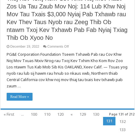
지
Zos Ua Tau Zaub Mov Noj: 114 Lub Khw Noj
원
실
Mov Tau Txais $3,000 Nyiaj Pab Txhawb rau
시
로
Kev Thev Taus Nyob rau Zeeg Thib Ob
$3,000
의
ntawm Txoj Kev Txhawb Pab Fab Nyiaj Txiag
회
Thib Ob Xyoo No
생
보
조
on
December 19, 2022
Comments Off
Txoj
금
PG&E Corporation Foundation Tseem Txhawb Pab rau Cov Khw
Kev
수
Tswj
령
Noj Mov Txuas Ntxiv Nrog rau Txoj Kev Txhim Kho Kom Rov Zoo
Kom
예
Cov
Los ntawm Tus Kab Mob Sib Kis OAKLAND, Xeev Calif. — Tsuas yog
Khw
정
Noj
nyob rau lub sij hawm rau hnub so nkaus xwb, Northern thiab
Mov
Central California cov khw noj mov thiaj tau txais kev txhawb pab
Hauv
Zos
zaum …
Ua
Tau
Zaub
Read More »
Mov
Noj:
114
Lub
Khw
« First
...
100
110
120
«
129
130
Page 131 of 212
Noj
Mov
131
132
Tau
Txais
133
$3,000
Nyiaj