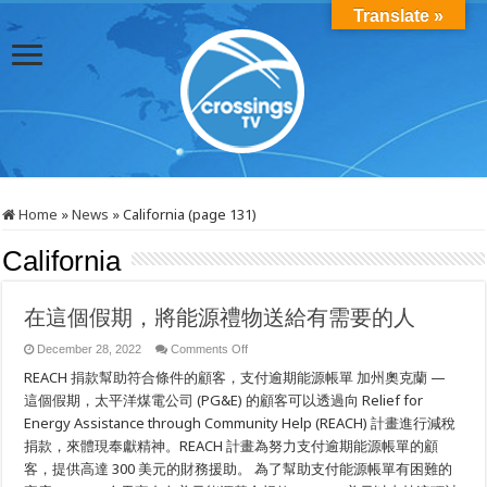
Translate »
Home
»
News
»
California (page 131)
California
在這個假期，將能源禮物送給有需要的人
on
December 28, 2022
Comments Off
在
REACH 捐款幫助符合條件的顧客，支付逾期能源帳單 加州奧克蘭 —
這
個
這個假期，太平洋煤電公司 (PG&E) 的顧客可以透過向 Relief for
假
Energy Assistance through Community Help (REACH) 計畫進行減稅
期，
捐款，來體現奉獻精神。REACH 計畫為努力支付逾期能源帳單的顧
將
能
客，提供高達 300 美元的財務援助。 為了幫助支付能源帳單有困難的
源