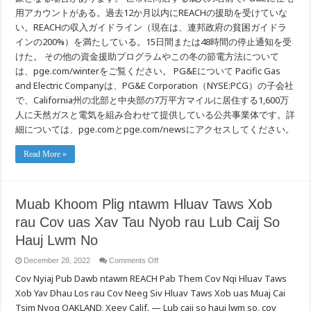
用アカウントがある。過去12か月以内にREACHの援助を受けていな
い。REACHの収入ガイドライン（現在は、連邦政府の貧困ガイドラ
インの200%）を満たしている。15日間または48時間の停止通知を受
けた。 その他の資金援助プログラムやこの冬の節電方法について
は、pge.com/winterをご覧ください。 PG&Eについて Pacific Gas
and Electric Companyは、PG&E Corporation（NYSE:PCG）の子会社
で、California州の北部と中央部の7万平方マイルに居住する1,600万
人に天然ガスと電気を組み合わせて提供している公共事業体です。詳
細については、pge.comとpge.com/newsにアクセスしてください。
Read More »
Muab Khoom Plig ntawm Hluav Taws Xob
rau Cov uas Xav Tau Nyob rau Lub Caij So
Hauj Lwm No
on
December 28, 2022
Comments Off
Muab
Cov Nyiaj Pub Dawb ntawm REACH Pab Them Cov Nqi Hluav Taws
Khoom
Plig
Xob Yav Dhau Los rau Cov Neeg Siv Hluav Taws Xob uas Muaj Cai
ntawm
Hluav
Tsim Nyog OAKLAND, Xeev Calif. — Lub caij so hauj lwm so, cov
Taws