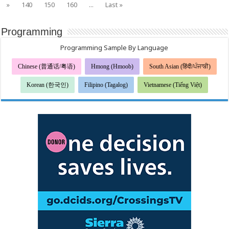
Pab
»
140
150
160
...
Last »
Txhawb
rau
Kev
Thev
Programming
Taus
Nyob
rau
Programming Sample By Language
Zeeg
Thib
Ob
Chinese (普通话/粤语)
Hmong (Hmoob)
South Asian (हिंदी/ਪੰਜਾਬੀ)
ntawm
Txoj
Kev
Korean (한국인)
Filipino (Tagalog)
Vietnamese (Tiếng Việt)
Txhawb
Pab
Fab
Nyiaj
Txiag
Thib
Ob
Xyoo
No