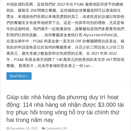
外捐款感到高興，這使我們於 2022 年在 PG&E 服務地區所授予的總補
年
的
助款，擴展至 258 間獨立餐廳。這些補助款使餐廳老闆可以透過留任
第
獎金，來感謝他們長期以來備受讚賞的員工，或者投資於設備以幫助他
二
輪
們的餐廳安全有效率地經營下去。這是一份異常特別的禮物，尤其是每
財
年的這個時候。我們攜手一起散播喜悅，讓餐廳知道我們多麼重視他們
務
對我們社群的貢獻」，加州餐廳基金會執行長 Alycia Harshfield 說。
支
持
在過去兩年中，PG&E 和基金會一直支持 CRF 的餐廳關懷抗疫基金。補
中，
助款的申請資格是位於加州的餐廳業者，分店少於三間且收入少於三百
獲
得
萬美元，優先考慮少數族群和女性經營的企業。在 2021 年和 2022
3,000
年，PG&E 和基金會共捐贈了 140 萬美元的慈善捐款來支持 367 間當地
美
元
餐廳。 觀看影片，此為早春補助受款者之一的 Las …
的
抗
Read More »
疫
補
助
金
Giúp các nhà hàng địa phương duy trì hoạt
động: 114 nhà hàng sẽ nhận được $3.000 tài
trợ phục hồi trong vòng hỗ trợ tài chính thứ
hai trong năm nay
on
December 19, 2022
Comments Off