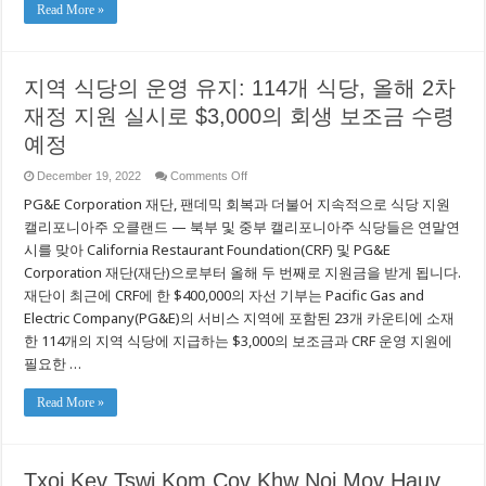
Read More »
ਵਿੱਚ
$3,000
ਲਚਕੀਲਾ
ਅਨੁਦਾਨ
ਪ੍ਰਾਪਤ
ਕਰਨ
지역 식당의 운영 유지: 114개 식당, 올해 2차
ਵਾਲੇ
114
재정 지원 실시로 $3,000의 회생 보조금 수령
ਰੈਸਟੋਰੈਂਟ
예정
on
December 19, 2022
Comments Off
지
PG&E Corporation 재단, 팬데믹 회복과 더불어 지속적으로 식당 지원
역
식
캘리포니아주 오클랜드 — 북부 및 중부 캘리포니아주 식당들은 연말연
당
시를 맞아 California Restaurant Foundation(CRF) 및 PG&E
의
Corporation 재단(재단)으로부터 올해 두 번째로 지원금을 받게 됩니다.
운
영
재단이 최근에 CRF에 한 $400,000의 자선 기부는 Pacific Gas and
유
Electric Company(PG&E)의 서비스 지역에 포함된 23개 카운티에 소재
지:
114
한 114개의 지역 식당에 지급하는 $3,000의 보조금과 CRF 운영 지원에
개
필요한 …
식
당,
올
Read More »
해
2
차
재
Txoj Kev Tswj Kom Cov Khw Noj Mov Hauv
정