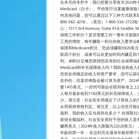
在本月的专栏中，我们想要分享有关2024年社
问
NAPCA
Medicaid（白卡）、平价医疗法案健康保
专
何其他问题，您可以通过以下三种方式联系我们：
栏
#7
800-582-4218，（英语）1-800-336-2
心，1511 3rd Avenue, Suite 914, S
保障工作积分？是否需要工作一整年才能获
工资的增加，每年赚取一积分的收入要求会略有
保障和Medicare积分。您必须赚取69
取四个积分，或者可以在更短时间内赚足四
利。40积分足够您获得您应有的社会保障福利
Medicaid和补充保障收入吗？我听说有
您所在州规定的收入和资产要求，您可以获得M
在外的，但某些寿险会被计算为资产。202
妻1415美元。一些州可能会在联邦标准之
人每月最多收到1182美元的补充保障收入，
少。请注意，社会安全局规定了计算收入的
从而获得资格判定。请注意，以上信息可能会随
福利，我的收入应当保持在多少？ 在领取
获得全额福利，社会安全局对于您的收入是
赚两美元（2024年收入限额为22320美
年龄的那一年： 在达到完全退休年龄的那个