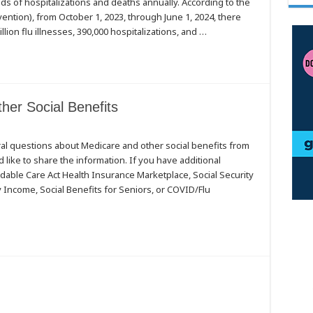
nds of hospitalizations and deaths annually. According to the
ntion), from October 1, 2023, through June 1, 2024, there
lion flu illnesses, 390,000 hospitalizations, and …
er Social Benefits
al questions about Medicare and other social benefits from
 like to share the information. If you have additional
dable Care Act Health Insurance Marketplace, Social Security
 Income, Social Benefits for Seniors, or COVID/Flu