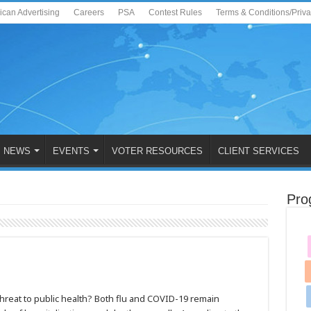
ican Advertising
Careers
PSA
Contest Rules
Terms & Conditions/Priv
NEWS
EVENTS
VOTER RESOURCES
CLIENT SERVICES
Pro
threat to public health? Both flu and COVID-19 remain