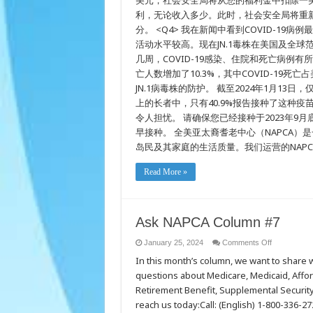
美元，社会安全局将从您的福利金中扣除一
利，无论收入多少。此时，社会安全局将重
分。 <Q4> 我在新闻中看到COVID-19病
活动水平较高。现在JN.1毒株在美国及全球
几周，COVID-19感染、住院和死亡病例有所
亡人数增加了10.3%，其中COVID-19死亡
JN.1病毒株的防护。 截至2024年1月13日
上的长者中，只有40.9%报告接种了这种疫
令人担忧。 请确保您已经接种于2023年9
早接种。 全美亚太裔耆老中心（NAPCA
岛民及其家庭的生活质量。我们运营的NAP
Read More »
Ask NAPCA Column #7
on
January 25, 2024
Comments Off
Ask
In this month’s column, we want to share wh
NAPCA
Column
questions about Medicare, Medicaid, Affor
#7
Retirement Benefit, Supplemental Security
reach us today:Call: (English) 1-800-336-