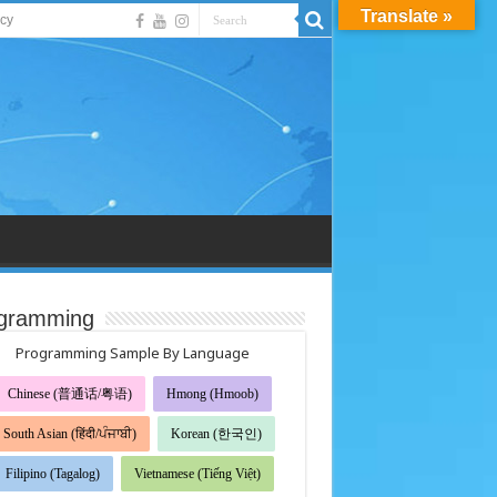
Translate »
acy
gramming
Programming Sample By Language
Chinese (普通话/粤语)
Hmong (Hmoob)
South Asian (हिंदी/ਪੰਜਾਬੀ)
Korean (한국인)
Filipino (Tagalog)
Vietnamese (Tiếng Việt)