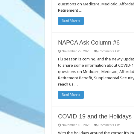
questions on Medicare, Medicaid, Affordab
Retirement …
Read More »
NAPCA Ask Column #6
on
November 29, 2023
Comments Off
NAPCA
Flu season is coming, and the newly updat
Ask
Column
to share some information about COVID-19 
#6
questions on Medicare, Medicaid, Affordab
Retirement Benefit, Supplemental Security
reach us …
Read More »
COVID-19 and the Holidays
on
November 16, 2023
Comments Off
COVID-
With the holidays around the corner, it’s 
19