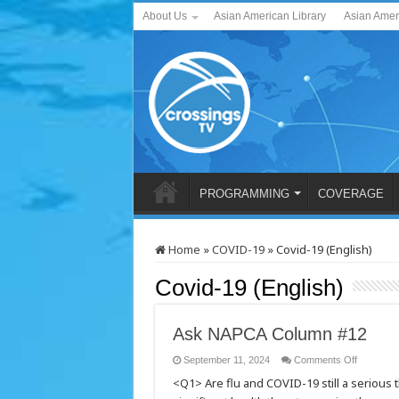
About Us
Asian American Library
Asian Amer
PROGRAMMING
COVERAGE
Home
»
COVID-19
»
Covid-19 (English)
Covid-19 (English)
Ask NAPCA Column #12
on
September 11, 2024
Comments Off
Ask
<Q1> Are flu and COVID-19 still a serious 
NAPCA
Column