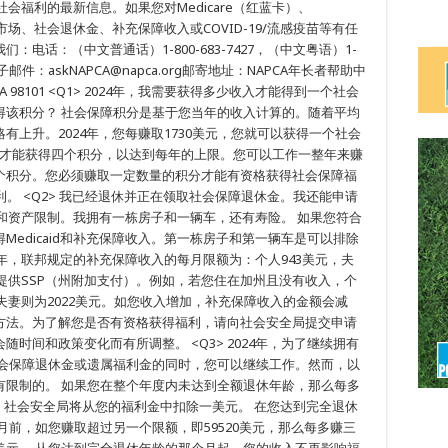
会福利的最新信息。如果您对Medicare（红蓝卡）、
险市场、社会退休金、补充保障收入或COVID-19/流感疫苗等有任
电话：（中文普通话）1-800-683-7427，（中文粤语）1-
722电子邮件：askNAPCA@napca.org邮寄地址：NAPCA年长者帮助中
eattle, WA 98101 <Q1> 2024年，我需要获得多少收入才能得到一个社会
得该积分？ 社会保障积分是基于您当年的收入计算的。随着平均
上升。2024年，您每赚取1730美元，您就可以获得一个社会
20美元才能获得四个积分，以达到每年的上限。您可以工作一整年来赚
个积分。您必须赚取一定数量的积分才能有资格获得社会保障福
。 <Q2> 我已经退休并正在领取社会保障退休金。我还能申请
收入和资产限制。我拥有一栋房子和一辆车，还有寿险。 如果您符合
edicaid和补充保障收入。第一栋房子和第一辆车是可以排除
4年，联邦规定的补充保障收入的每月限额为：个人943美元，夫
上提供SSP（州附加支付）。例如，若您住在加州且没有收入，个
夫妻则为2022美元。如您收入增加，补充保障收入的金额会减
方法。为了解您是否有资格获得福利，请向社会安全局提交申请
时间和政策变化而有所调整。 <Q3> 2024年，为了继续拥有
社会保障退休金或遗属福利金的同时，您可以继续工作。然而，以
有限制的。 如果您在整个年度内未达到全额退休年龄，那么每多
元），社会安全局将从您的福利金中扣除一美元。 在您达到完全退休
月前，如您赚取超过另一个限额，即59520美元，那么每多赚三