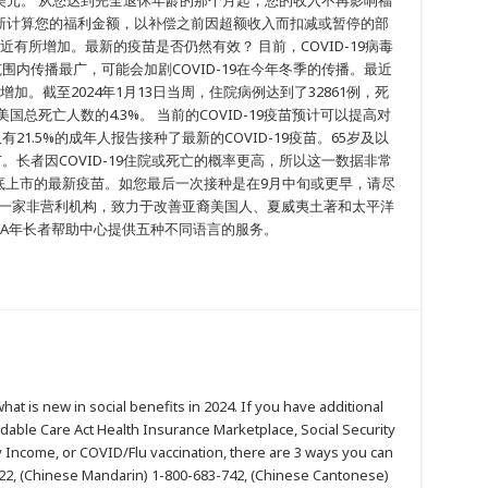
美元。 从您达到完全退休年龄的那个月起，您的收入不再影响福
新计算您的福利金额，以补偿之前因超额收入而扣减或暂停的部
例最近有所增加。最新的疫苗是否仍然有效？ 目前，COVID-19病毒
范围内传播最广，可能会加剧COVID-19在今年冬季的传播。最近
增加。截至2024年1月13日当周，住院病例达到了32861例，死
占美国总死亡人数的4.3%。 当前的COVID-19疫苗预计可以提高对
，仅有21.5%的成年人报告接种了最新的COVID-19疫苗。65岁及以
苗。长者因COVID-19住院或死亡的概率更高，所以这一数据非常
月底上市的最新疫苗。如您最后一次接种是在9月中旬或更早，请尽
）是一家非营利机构，致力于改善亚裔美国人、夏威夷土著和太平洋
CA年长者帮助中心提供五种不同语言的服务。
at is new in social benefits in 2024. If you have additional
dable Care Act Health Insurance Marketplace, Social Security
 Income, or COVID/Flu vaccination, there are 3 ways you can
2722, (Chinese Mandarin) 1-800-683-742, (Chinese Cantonese)