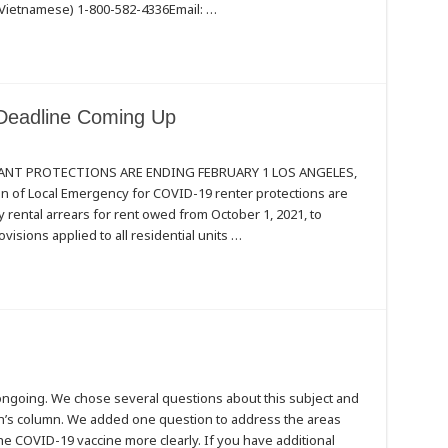
(Vietnamese) 1-800-582-4336Email: …
 Deadline Coming Up
NANT PROTECTIONS ARE ENDING FEBRUARY 1 LOS ANGELES,
ion of Local Emergency for COVID-19 renter protections are
y rental arrears for rent owed from October 1, 2021, to
visions applied to all residential units …
ngoing. We chose several questions about this subject and
th’s column. We added one question to address the areas
 COVID-19 vaccine more clearly. If you have additional