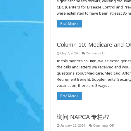
significant health threats, causing thousa
#12
CDC (Centers for Disease Control and Preve
were estimated to have been at least 35 mil
Read More »
Column 10: Medicare and Oth
on
May 7, 2024
Comments Off
Column
In this month’s column, we selected gener
10:
Medicare
the calls and letters we received and would
and
Other
questions about Medicare, Medicaid, Affor
Social
Benefits
Retirement Benefit, Supplemental Security
vaccination, there are 3 ways …
Read More »
询问 NAPCA 专栏#7
on
January 25, 2024
Comments Off
询