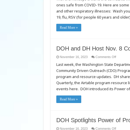
and
ones safe from COVID-19. Here are some ti
the
Holidays
and other respiratory illnesses: Wash you
19, flu, RSV (for people 60 years and old
Read More »
DOH and DH Host Nov. 8 Co
on
November 16, 2023
Comments Off
DOH
Last week, the Washington State Departme
and
DH
Community Driven Outreach (CDO) Program
Host
Nov.
program and resource updates. DH shared 
8
Communit
Quarterly, the Airtable program resource l
Conversat
events here. DOH introduced its Power o
Read More »
DOH Spotlights Power of Prov
on
November 16, 2023
Comments Off