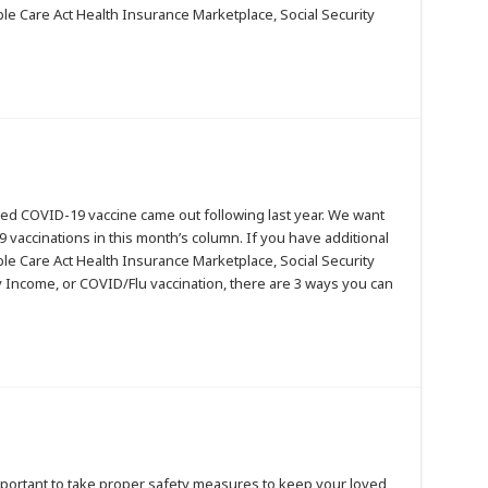
le Care Act Health Insurance Marketplace, Social Security
ed COVID-19 vaccine came out following last year. We want
vaccinations in this month’s column. If you have additional
le Care Act Health Insurance Marketplace, Social Security
 Income, or COVID/Flu vaccination, there are 3 ways you can
important to take proper safety measures to keep your loved