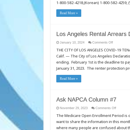
1-800-582-4218,(Korean) 1-800-582-4259, 
Read More »
Los Angeles Rental Arrears
on
January 10, 2024
Comments Off
Los
THE CITY OF LOS ANGELES COVID-19 TE
Angeles
Rental
Calif. — The City of Los Angeles Declarat
Arrears
Deadline
ending. February 1st is the deadline to pa
Coming
Up
January 31, 2023. The renter protection pro
Read More »
Ask NAPCA Column #7
on
November 29, 2023
Comments Off
Ask
The Medicare Open Enrollment Period is o
NAPCA
Column
want to share the information in this mon
#7
where many people are confused about the