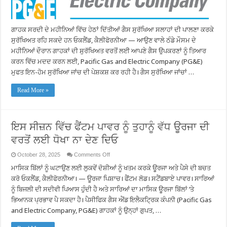
ਲਈ
PG&E
ਕਾਰਬਨ
ਮੋਨੋਆਕਸਾਈਡ
ਗਾਹਕ ਸਰਦੀ ਦੇ ਮਹੀਨਿਆਂ ਵਿੱਚ ਹੇਠਾਂ ਦਿੱਤੀਆਂ ਗੈਸ ਸੁਰੱਖਿਆ ਸਲਾਹਾਂ ਦੀ ਪਾਲਣਾ ਕਰਕੇ
ਦੇ
ਖਤਰੇ
ਸੁਰੱਖਿਅਤ ਰਹਿ ਸਕਦੇ ਹਨ ਓਕਲੈਂਡ, ਕੈਲੀਫੋਰਨੀਆ — ਆਉਣ ਵਾਲੇ ਠੰਡੇ ਮੌਸਮ ਦੇ
ਨੂੰ
ਮਹੀਨਿਆਂ ਦੌਰਾਨ ਗਾਹਕਾਂ ਦੀ ਸੁਰੱਖਿਅਤ ਵਰਤੋਂ ਲਈ ਆਪਣੇ ਗੈਸ ਉਪਕਰਣਾਂ ਨੂੰ ਤਿਆਰ
ਘਟਾਉਣ
ਲਈ
ਕਰਨ ਵਿੱਚ ਮਦਦ ਕਰਨ ਲਈ, Pacific Gas and Electric Company (PG&E)
ਗੈਸ
ਮੁਫਤ ਇਨ-ਹੋਮ ਸੁਰੱਖਿਆ ਜਾਂਚ ਦੀ ਪੇਸ਼ਕਸ਼ ਕਰ ਰਹੀ ਹੈ। ਗੈਸ ਸੁਰੱਖਿਆ ਜਾਂਚਾਂ …
ਉਪਕਰਣਾਂ
ਦੀ
ਮੁਫ਼ਤ
Read More »
ਸੁਰੱਖਿਆ
ਜਾਂਚ
ਅਤੇ
ਪਾਇਲਟ
ਰੀ-
ਲਾਈਟ
ਇਸ ਸੀਜ਼ਨ ਵਿੱਚ ਫੈਂਟਮ ਪਾਵਰ ਨੂੰ ਤੁਹਾਨੂੰ ਵੱਧ ਊਰਜਾ ਦੀ
ਪ੍ਰਦਾਨ
ਕਰ
ਵਰਤੋਂ ਲਈ ਧੋਖਾ ਨਾ ਦੇਣ ਦਿਓ
ਰਿਹਾ
ਹੈ
on
October 28, 2025
Comments Off
ਇਸ
ਮਾਸਿਕ ਬਿੱਲਾਂ ਨੂੰ ਘਟਾਉਣ ਲਈ ਲੁਕਵੇਂ ਦੋਸ਼ੀਆਂ ਨੂੰ ਖਤਮ ਕਰਕੇ ਊਰਜਾ ਅਤੇ ਪੈਸੇ ਦੀ ਬਚਤ
ਸੀਜ਼ਨ
ਵਿੱਚ
ਕਰੋ ਓਕਲੈਂਡ, ਕੈਲੀਫੋਰਨੀਆ। — ਊਰਜਾ ਪਿਸ਼ਾਚ। ਫੈਂਟਮ ਲੋਡ। ਸਟੈਂਡਬਾਏ ਪਾਵਰ। ਸਾਰਿਆਂ
ਫੈਂਟਮ
ਪਾਵਰ
ਨੂੰ ਬਿਜਲੀ ਦੀ ਸਦੀਵੀ ਪਿਆਸ ਹੁੰਦੀ ਹੈ ਅਤੇ ਸਾਰਿਆਂ ਦਾ ਮਾਸਿਕ ਊਰਜਾ ਬਿੱਲਾਂ ‘ਤੇ
ਨੂੰ
ਭਿਆਨਕ ਪ੍ਰਭਾਵ ਪੈ ਸਕਦਾ ਹੈ। ਪੈਸੀਫਿਕ ਗੈਸ ਐਂਡ ਇਲੈਕਟ੍ਰਿਕ ਕੰਪਨੀ (Pacific Gas
ਤੁਹਾਨੂੰ
ਵੱਧ
and Electric Company, PG&E) ਗਾਹਕਾਂ ਨੂੰ ਉਨ੍ਹਾਂ ਗੁਪਤ, …
ਊਰਜਾ
ਦੀ
ਵਰਤੋਂ