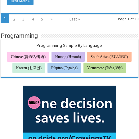
Read More »
ਲਈ
ਧੋਖਾ
ਨਾ
ਦੇਣ
1
2
3
4
5
»
...
Last »
Page 1 of 10
ਦਿਓ
Programming
Programming Sample By Language
Chinese (普通话/粤语)
Hmong (Hmoob)
South Asian (हिंदी/ਪੰਜਾਬੀ)
Korean (한국인)
Filipino (Tagalog)
Vietnamese (Tiếng Việt)