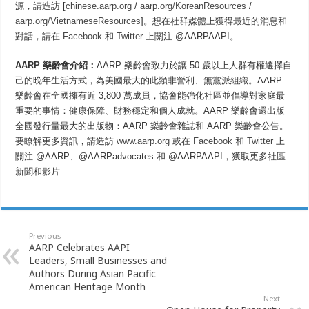
源，請造訪 [
chinese.aarp.org
/
aarp.org/KoreanResources
/
aarp.org/VietnameseResources
]。想在社群媒體上獲得最近的消息和
對話，請在
Facebook
和
Twitter
上關注 @AARPAAPI。
AARP 樂齡會介紹：
AARP 樂齡會致力於讓 50 歲以上人群有權選擇自
己的晚年生活方式，為美國最大的此類非營利、無黨派組織。AARP
樂齡會在全國擁有近 3,800 萬成員，協會能強化社區並倡導對家庭最
重要的事情：健康保障、財務穩定和個人成就。AARP 樂齡會還出版
全國發行量最大的出版物：AARP 樂齡會雜誌和 AARP 樂齡會公告。
要瞭解更多資訊，請造訪
www.aarp.org
或在
Facebook
和
Twitter
上
關注 @AARP、@AARPadvocates 和
@AARPAAPI，獲取更多社區
新聞和影片
Previous
AARP Celebrates AAPI
Leaders, Small Businesses and
Authors During Asian Pacific
American Heritage Month
Next