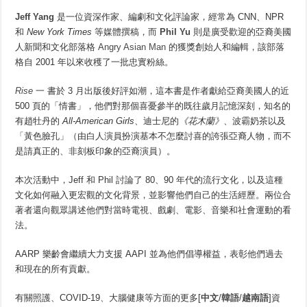
Jeff Yang
是一位資深作家、編劇和文化評論家，經常為 CNN、NPR
和
New York Times
等媒體撰稿，而
Phil Yu
則是廣受歡迎的亞裔美國
人新聞和文化部落格
Angry Asian Man
的獲獎創始人和編輯，該部落
格自 2001 年以來收穫了一批忠實粉絲。
Rise
一 書於 3 月出版後好評如潮，這本書是作者獻給亞裔美國人的近
500 頁的「情書」，他們對那個喜憂參半的既往歲月記憶深刻，知名的
有趙牡丹的
All-American Girls
、迪士尼的
《花木蘭》
、波霸奶茶以及
「黃色臉孔」（由白人演員扮演基本不怎麼討喜的誇張亞裔人物，而不
是請真正的、非刻板印象的亞裔演員）。
本次活動中，Jeff 和 Phil 討論了 80、90 年代的流行文化，以及這種
文化如何融入更宏觀的文化背景，並影響他們自己的生活經歷。兩位合
著者還向觀眾講述他們對當時電視、戲劇、電影、音樂和社會運動的看
法。
AARP 樂齡會繼續大力支援 AAPI 並為他們倡導權益，表彰他們過去
和現在的所有貢獻。
有關照護、COVID-19、大腦健康等方面的更多[
中文
/
韓語
/
越南語
]資