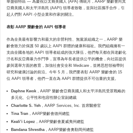
華盛頓特區 — 為慶祝亞太裔美國人 (APA) 傳統月，AARP 樂齡會向其
亞裔美國人和太平洋島民 (AAPI) 領導者致敬，並與社區攜手合作，引
起人們對 AAPI 小型企業和作家的關注。
表彰
AARP
樂齡會的
AAPI
領導者
作為全美最有影響力和最大的非營利性、無黨派組織之一，AARP 樂
齡會致力於保護 50 歲以上 AAPI 群體的健康和福祉。我們組織擁有一
支由全國各地的 AAPI 領導者組成的強大隊伍，他們每天都在與老齡化
汙名和反亞裔暴力作鬥爭，宣導為年長者提供公平的機會，向社區提供
參與選舉方面的教育，加強社會安全和 Medicare，並將思想領袖帶到
研究和健康討論的前沿。今年 5 月，我們要表彰 AARP 樂齡會的 15
位 AAPI 領導者，他們一直在為 AAPI 群體提供不可估量的支援。
Daphne Kwok
，AARP 樂齡會亞裔美國人和太平洋島民受眾戰略的
多元化、公平性和包容性辦公室副總裁
Charlotte S. Yeh
，AARP Services, Inc. 首席醫療官
Tina Tran
，AARP樂齡會德州總監
Keali’i Lopez
，AARP樂齡會夏威夷州總監
Bandana Shrestha
，AARP樂齡會奧勒岡州總監