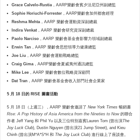
Grace Calvelo-Rustia
，AARP樂齡會賓夕法尼亞州副總監
Sophie Horiuchi-Forrester
，AARP樂齡會加州都會經理
Reshma Mehta
，AARP 樂齡會運動資深副總裁
Indira Venkat
，AARP 樂齡會研究資深副總裁
Paolo Narciso
，AARP 樂齡會基金會影響力領域副總裁
Erwin Tan
，AARP 樂齡會思想領導力健康總監
Joe Liu
，AARP 樂齡會運動戰略總監
Craig Gima
，AARP樂齡會夏威夷州通訊總監
Mike Lee
，AARP 樂齡會數位戰略資深顧問
Dat Tran
，AARP 樂齡會基金會收入部門社會企業家
5
月
18
日的
RISE
圖書活動
5 月 18 日（上週三），AARP 樂齡會邀請了
New York Times
暢銷書
Rise:
A Pop History of Asia America from the Nineties to Now
的聯合
作者 Jeff Yang 和 Phil Yu 以及三位特別嘉賓Lauren Tom (曾出演
The
Joy Luck Club
), Dustin Nguyen (曾出演21 Jump Street), and Kieu
Chinh (曾出演M*A*S*H 和
The Joy Luck Club
) 進行線上了座談會。