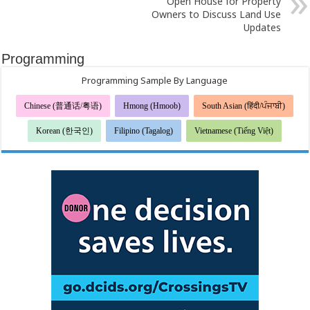
Open House for Property
Owners to Discuss Land Use
Updates
Programming
Programming Sample By Language
Chinese (普通话/粤语)
Hmong (Hmoob)
South Asian (हिंदी/ਪੰਜਾਬੀ)
Korean (한국인)
Filipino (Tagalog)
Vietnamese (Tiếng Việt)