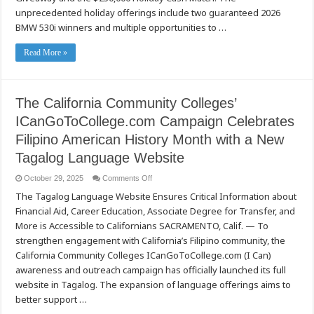
unprecedented holiday offerings include two guaranteed 2026
BMW 530i winners and multiple opportunities to …
Read More »
The California Community Colleges’
ICanGoToCollege.com Campaign Celebrates
Filipino American History Month with a New
Tagalog Language Website
on
October 29, 2025
Comments Off
The
The Tagalog Language Website Ensures Critical Information about
California
Community
Financial Aid, Career Education, Associate Degree for Transfer, and
Colleges’
ICanGoToCollege.com
More is Accessible to Californians SACRAMENTO, Calif. — To
Campaign
Celebrates
strengthen engagement with California’s Filipino community, the
Filipino
California Community Colleges ICanGoToCollege.com (I Can)
American
History
awareness and outreach campaign has officially launched its full
Month
with
website in Tagalog. The expansion of language offerings aims to
a
New
better support …
Tagalog
Language