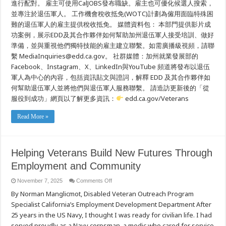
進行配對。 雇主可使用CalJOBS發布職缺。雇主也可優化候選人搜索，
並專注於退伍軍人。 工作機會稅收抵免(WOTC)計劃為僱用面臨特殊困
難的退伍軍人的雇主提供稅收抵免。 媒體資料包： 本部門提供影片成
功案例，展示EDD及其合作夥伴如何幫助加州退伍軍人接受培訓、做好
準備，並與重視他們獨特技能的雇主建立聯繫。如需廣播級視頻，請聯
繫 MediaInquiries@edd.ca.gov。 社群媒體：加州就業發展部的
Facebook、Instagram、X、LinkedIn與YouTube 頻道將發布以退伍
軍人為中心的內容，包括資訊貼文與證詞，解釋 EDD 及其合作夥伴如
何幫助退伍軍人並將他們與退伍軍人服務聯繫。 請造訪更新後的「從
服役到成功」網頁以了解更多資訊：
edd.ca.gov/Veterans
Read More »
Helping Veterans Build New Futures Through
Employment and Community
on
November 7, 2025
Comments Off
Helping
By Norman Manglicmot, Disabled Veteran Outreach Program
Veterans
Build
Specialist California’s Employment Development Department After
New
Futures
25 years in the US Navy, I thought I was ready for civilian life. I had
Through
Employment
served proudly as a Navy corpsman, a medic who cared for service