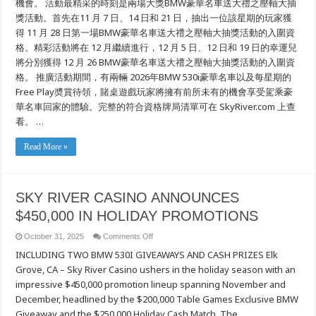
機會。 活動最精采的時刻是兩場大獎BMW豪華名車送大禮之壓軸大抽
獎活動。首先在11 月 7 日、14 日和 21 日，抽出一位該星期的玩家獲
得 11 月 28 日第一場BMW豪華名車送大禮之壓軸大抽獎活動的入圍資
格。精彩活動將在 12 月繼續進行，12 月 5 日、12 日和 19 日的幸運兒
將分別獲得 12 月 26 BMW豪華名車送大禮之壓軸大抽獎活動的入圍資
格。 推廣活動期間，有兩輛 2026年BMW 530i豪華名車以及每星期的
Free Play奬賞待領，賭桌遊戲玩家將擁有前所未有的機會享受駕乘豪
華名車回家的體驗。完整的符合資格牌局清單可在 SkyRiver.com 上查
看。 …
Read More »
SKY RIVER CASINO ANNOUNCES
$450,000 IN HOLIDAY PROMOTIONS
on
October 31, 2025
Comments Off
SKY
INCLUDING TWO BMW 530I GIVEAWAYS AND CASH PRIZES Elk
RIVER
CASINO
Grove, CA – Sky River Casino ushers in the holiday season with an
ANNOUNCES
$450,000
impressive $450,000 promotion lineup spanning November and
IN
HOLIDAY
December, headlined by the $200,000 Table Games Exclusive BMW
PROMOTIONS
Giveaway and the $250,000 Holiday Cash Match. The