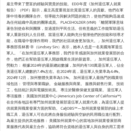
雇主帶來了豐富的經驗與寶貴的技能。 EDD年度《加州退伍軍人就業
人
提
報告》（PDF）顯示，雇主高度重視並欣賞退伍軍人的貢獻。他們在軍
供
隊中培養的團隊合作、領導能力與解決問題的能力，使他們能夠迅速成
的
為任何組織中高效的團隊成員。 PLACEHOLDER (VNR) 「離開軍隊意味
就
業
著告別使命和與團隊，並過渡到平民生活。但有意義的工作能幫助退伍
服
軍人重新找到人生目標。當退伍軍人能夠充分發揮他們的技能和領導才
務
能，在職場中發揮作用時，我們的社區就會更加強大。」加州退伍軍人
事務部長林賽·辛（Lindsey Sin）表示，她本人也是一名美國海軍退伍
軍人。「在加州退伍軍人事務部，我們非常感謝與加州就業發展部的合
作，他們正在幫助退伍軍人開啟職業生涯的新篇章。」 加州退伍軍人
勞動力： 根據2024年的最新總結數據，加州約有130萬退伍軍人，佔全
美退伍軍人總數的7.4%左右。在2024年底，退伍軍人失業率為4.4%。
2024年12月，加州整體失業率為5.5%。 加州退伍軍人最熱門的職業領
域包括： 管理與專業職缺。 金融服務與商業。 服務與銷售行業。 技術
工，包括統計員與電腦技術員。 專注於醫療保健支援職業。 退伍軍人
專項服務： 美國加州就業中心 (America’s Job Center of California℠)
在全州各地設有專門加州就業發展部退伍軍人就業代表，為退伍軍人提
供就業與職業發展方面的幫助。 CalJOBS℠—加州就業發展部的線上求
職工具，退伍軍人可在此將自身服役經驗與空缺的民用職位進行配對。
為雇主提供的其他服務： 美國加州就業中心的當地加州就業發展部商
業服務代表與雇主合作，協助將符合資格的退伍軍人與自身的用工需求