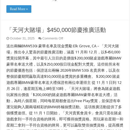
MÙA
LỄ
HỘI
Read More »
TRỊ
GIÁ
$450,000
「天河大賭場」$450,000節慶推廣活動
on
October 31, 2025
Comments Off
「天
送出兩輛BMW530i 豪華名車及現金獎勵 Elk Grove, CA – 「天河大賭
河
大
場」推出令人驚喜的節慶推廣活動，涵蓋 11 月和 12 月，以$450,000
賭
獎賞拉開序幕，其中最引人注目的是價值$200,000賭桌遊戲專屬BMW
場」
豪華名車送大禮，以及$250,000假日現金配對大獎賞。這些前所未有
$450,000
節
的節慶優惠包括：保證送出兩輛 2026年BMW 530i 名貴房車，以及在
慶
整個節慶期間贏取高達$50,000現金獎賞的多重機會。 $200,000 賭桌
推
廣
遊戲專屬BMW豪華名車送大禮保證有兩位幸運得主 從 11 月 1 日到 12
活
月 26 日，逢星期五晚上8時至10時，「天河大賭場」將會為賭桌遊戲
動
玩家推出價值「$200,000的賭桌遊戲專屬BMW豪華名車送大禮」活
動，為時八個星期，同時每星期都會送出Free Play獎賞，並保證有幸
運兒能夠入圍兩場精彩的BMW終極抽獎活動。 這項推廣活動提供了多
個獲獎途徑。從 11 月 1 日開始，「天河貴賓會員卡」會員只需在賭桌
遊戲拿到一手符合資格的牌局，即可獲得抽獎資格。而玩家在星期一和
星期二拿到一手符合資格的牌局，更可以贏取雙倍抽獎資格，提高獲奬