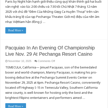
Paris by Night hân hạnh giới thiệu cùng quý khán thính giả hai buổi
Trình
Ca
văn nghệ vào lúc 2:00 chiều và 7:30 tối Chủ Nhật 7 tháng 12 năm
Nhạc
Chủ
2025 với chủ đề “Đêm Của Những Giọng Ca Huyền Thoại” trên sân
Đề
“Đêm
khấu tráng lệ của rạp Pechanga Theater. Giới mộ điệu của nền âm
Của
nhạc ViệtNam hẳn đồng ý …
Những
Giọng
Ca
Huyền
Read More »
Thoại”
Pacquiao In An Evening Of Championship
Live Nov. 29 At Pechanga Resort Casino
on
November 10, 2025
Comments Off
Pacquiao
TEMECULA, California— Jimuel Pacquiao, son of the bemedaled
In
An
boxer and world-champion, Manny Pacquiao, is making his pro-
Evening
Of
boxing debut live at the Pechanga Summit Events Center on
Championship
Live
November 29, 2025 at 6pm. Pechanga Resort Casino, conveniently
Nov.
located off Highway I-15 in Temecula Valley, Southern California
29
At
wine county, is well-known for hosting only the best and the
Pechanga
Resort
brightest Filipino entertainers and performers aimed …
Casino
Read More »