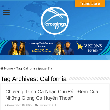
Translate »
Home
»
Tag:
California
(page 21)
Tag Archives:
California
Chương Trình Ca Nhạc Chủ Đề “Đêm Của
Những Giọng Ca Huyền Thoại”
on
November 10, 2025
Comments Off
Chương