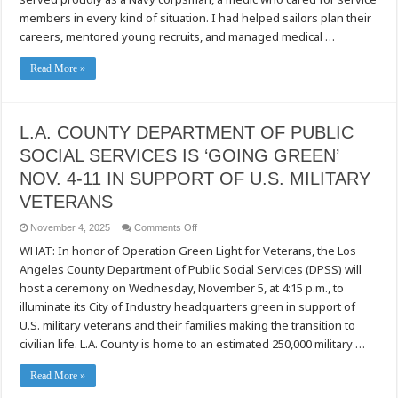
and
members in every kind of situation. I had helped sailors plan their
Community
careers, mentored young recruits, and managed medical …
Read More »
L.A. COUNTY DEPARTMENT OF PUBLIC
SOCIAL SERVICES IS ‘GOING GREEN’
NOV. 4-11 IN SUPPORT OF U.S. MILITARY
VETERANS
on
November 4, 2025
Comments Off
L.A.
WHAT: In honor of Operation Green Light for Veterans, the Los
COUNTY
DEPARTMENT
Angeles County Department of Public Social Services (DPSS) will
OF
PUBLIC
host a ceremony on Wednesday, November 5, at 4:15 p.m., to
SOCIAL
SERVICES
illuminate its City of Industry headquarters green in support of
IS
U.S. military veterans and their families making the transition to
‘GOING
GREEN’
civilian life. L.A. County is home to an estimated 250,000 military …
NOV.
4-
11
Read More »
IN
SUPPORT
OF