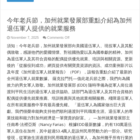
今年老兵節，加州就業發展部重點介紹為加州
退伍軍人提供的就業服務
on
November 7, 2025
Comments Off
今
須知：今年老兵節，加州就業發展部向美國退伍軍人、現役軍人及其配
年
老
偶致敬，感謝他們的愛國情懷、對祖國熱愛以及為國奉獻的精神。加州
兵
為退伍軍人及其符合資格的配偶提供優先就業、培訓與相關資源。更新
節，
後的「從服役到成功」網頁提供有關寶貴資源的資訊、成功案例影片以
加
州
及年度《加州退伍軍人就業報告》（PDF），該報告重點介紹了最新的
就
全州退伍軍人就業數據。 薩克拉門托—值此老兵節之際，我們向為國
業
發
效力的男女軍人致敬。加州就業發展部 (EDD) 隨時準備為從軍人崗位過
展
渡到平民生活的退伍軍人提供協助。該部門為退伍軍人及其符合資格的
部
配偶提供優先就業推薦、培訓推薦與其他就業相關服務。殘障退伍軍人
重
點
在所有就業服務中享有最高優先權。 「退伍軍人為國家做出巨大貢
介
獻。我們很榮幸能夠支持他們順利過渡到平民職業生涯。退伍軍人的專
紹
為
業技能和能力對加州經濟是一筆寶貴的財富。」 —加州就業發展部主
加
任南希·法裡亞斯（Nancy Farias） 根據EDD最新數據，約有130萬退伍
州
軍人居住在加州，其中超過53.4萬人是該州民用勞動力的一部分。研究
退
伍
發現，從軍旅生涯過渡到民用職業的退伍軍人，為加州幾乎所有行業的
軍