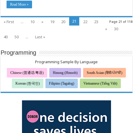
Website
Read More »
21
« First
...
10
«
19
20
22
23
Page 21 of 118
»
30
40
50
...
Last »
Programming
Programming Sample By Language
Chinese (普通话/粤语)
Hmong (Hmoob)
South Asian (हिंदी/ਪੰਜਾਬੀ)
Korean (한국인)
Filipino (Tagalog)
Vietnamese (Tiếng Việt)