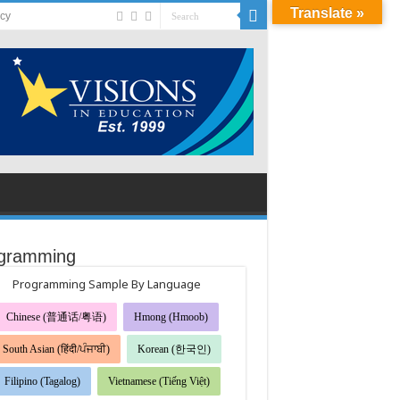
Translate »
acy
gramming
Programming Sample By Language
Chinese (普通话/粤语)
Hmong (Hmoob)
South Asian (हिंदी/ਪੰਜਾਬੀ)
Korean (한국인)
Filipino (Tagalog)
Vietnamese (Tiếng Việt)