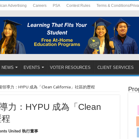
ican Advertising
Careers
PSA
Contest Rules
Terms & Conditions/Priv
NEWS
EVENTS
VOTER RESOURCES
CLIENT SERVICES
力：HYPU 成為「Clean California」社區的歷程
Pro
力：HYPU 成為「Clean
歷程
ents United 執行董事