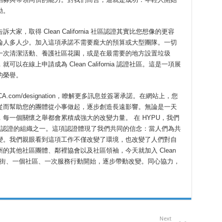
動。
，取得 Clean California 社區認證其實比您想像的更容
論人多人少。加入這項承諾不需要龐大的預算或大型團隊。一切
一次清潔活動、養護社區花園，或是在最需要的地方設置垃圾
在線上申請成為 Clean California 認證社區。這是一項展
的榮譽。
leanCA.com/designation，瞭解更多訊息並簽署承諾。在網站上，您
從而幫助您的團體從小事做起，逐步創造長遠影響。無論是一天
每一個關懷之舉都會累積成強大的改變力量。 在 HYPU，我們
rnia 社區認證的組織之一。這項認證體現了我們共同的信念：當人們為共
變。我們親眼看到這項工作不僅改變了環境，也改變了人們對自
的其他社區團體、鄰裡協會以及社區領袖，今天就加入 Clean
，從一條街、一個社區、一次服務行動開始，逐步帶動改變。同心協力，
Next