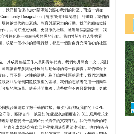
ited（HYPU），我們相信保持加州清潔始於關心我們的街區，而這一切從
a Community Designation（清潔加州社區認證） 計畫時，我們的
一場跨越世代的自豪感、教育與凝聚力的行動。我們的組織位於
合作，共同打造更強健、更健康的社區。通過這個認證計畫，我
境守護轉化為一種服務與領導的行動。我們希望年輕人能夠看
園，或是一個小小的善意行動，都是一個對自身充滿信心的社區
 委員會的成立，其成員包括工作人員與青年代表。我們每月開會一次，規劃
。通過讓青年參與從外展到活動領導的每一個步驟，我們確保下
責任，而不是一次性的活動。為了瞭解社區的需求，我們定期進
道以及非法傾倒問題較嚴重的區域。我們的志願者使用一個簡單
所收集的垃圾量。隨著時間推移，這些數字不再只是數據，更成
公園與步道清除了數千磅的垃圾。每次活動都從我們的 HOPE
安全守則、團隊合作，以及如何通過沙加緬度市的 311 應用程式來
清理活動都變成一堂關於公民責任的實踐課程。我們最自豪的時
rcle（YMC） 的青年成員決定在自己的學校周邊舉辦清潔活動。他們在沒有
招募與帶領同儕的能力。對我們而言，這就是成功：年輕人開始