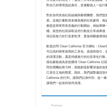
對自己的環境負起責任，並激勵他人一起行
對於加州其他社區組織與鄰裡團體，我們想告訴大家
易。這個計畫歡迎各種規模的社區參與，無
都是從簡單而有意義的行動開始，例如舉辦
桶。當您的社區採取這些行動並分享成果後，就可以
現社區致力於打造更乾淨、更值得驕傲環境
歡迎訪問 Clean California 官方網站：C
可以找到簡單易用的工具包、資源與指引，
的清潔活動，還是持續進行的社區美化行動，
很自豪能成為首批獲得 Clean Califo
同目標團結努力時，就能創造影響深遠的改
己居住之地的態度。因此，我們誠摯邀請加州
California 的行列。讓我們以身作則
讓我們一起保持加州清潔。
Previous