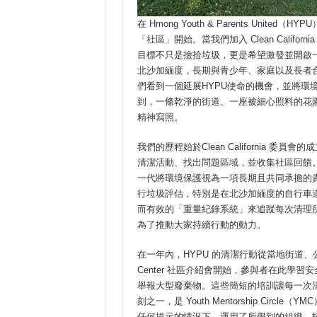
在 Hmong Youth & Parents Un
「社區」開始。當我們加入 Clean Californi
目標不只是撿拾垃圾，更是希望激發並開啟
北沙加緬度，長期與青少年、家庭以及長者
們看到一個延展HYPU使命的機會，並將環
到，一條乾淨的街道、一座被細心照料的花
精神寫照。
我們的歷程始於Clean California
清潔活動、找出問題區域，並收集社區回饋
一代將環境保護視為一項長期且共同承擔的
行垃圾評估，特別是在北沙加緬度的自行車
而有效的「重量紀錄系統」來追蹤每次清理
為了推動大家持續行動的動力。
在一年內，HYPU 的清潔行動從當地街道、
Center 社區介紹會開始，參與者在此學習
舉報大型廢棄物。這些簡短的培訓讓每一次
刻之一，是 Youth Mentorship Ci
任何提示的情況下，運用了所學到的組織、