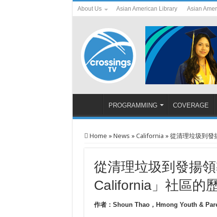
About Us
Asian American Library
Asian Amer
PROGRAMMING
COVERAGE
Home
»
News
»
California
»
從清理垃圾到發揚領導
從清理垃圾到發揚領導
California」社區的
作者：Shoun Thao，Hmong Youth & Par