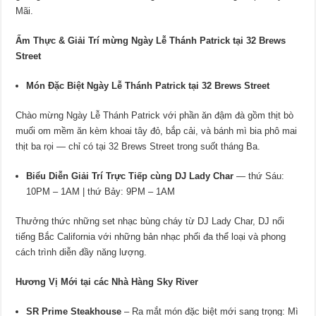
Mãi.
Ẩm Thực & Giải Trí mừng Ngày Lễ Thánh Patrick tại 32 Brews
Street
Món Đặc Biệt Ngày Lễ Thánh Patrick tại 32 Brews Street
Chào mừng Ngày Lễ Thánh Patrick với phần ăn đậm đà gồm thịt bò
muối om mềm ăn kèm khoai tây đỏ, bắp cải, và bánh mì bia phô mai
thịt ba rọi — chỉ có tại 32 Brews Street trong suốt tháng Ba.
Biểu Diễn Giải Trí Trực Tiếp cùng DJ Lady Char
— thứ Sáu:
10PM – 1AM | thứ Bảy: 9PM – 1AM
Thưởng thức những set nhạc bùng cháy từ DJ Lady Char, DJ nổi
tiếng Bắc California với những bản nhạc phối đa thể loại và phong
cách trình diễn đầy năng lượng.
Hương Vị Mới tại các Nhà Hàng Sky River
SR Prime Steakhouse
– Ra mắt món đặc biệt mới sang trọng: Mì