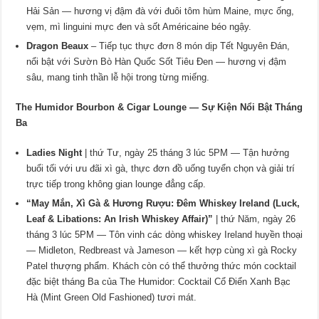
Hải Sản — hương vị đậm đà với đuôi tôm hùm Maine, mực ống,
vẹm, mì linguini mực đen và sốt Américaine béo ngậy.
Dragon Beaux
– Tiếp tục thực đơn 8 món dịp Tết Nguyên Đán,
nổi bật với Sườn Bò Hàn Quốc Sốt Tiêu Đen — hương vị đậm
sâu, mang tinh thần lễ hội trong từng miếng.
The Humidor Bourbon & Cigar Lounge — Sự Kiện Nổi Bật Tháng
Ba
Ladies Night
| thứ Tư, ngày 25 tháng 3 lúc 5PM — Tận hưởng
buổi tối với ưu đãi xì gà, thực đơn đồ uống tuyển chọn và giải trí
trực tiếp trong không gian lounge đẳng cấp.
“May Mắn, Xì Gà & Hương Rượu: Đêm Whiskey Ireland (Luck,
Leaf & Libations: An Irish Whiskey Affair)”
| thứ Năm, ngày 26
tháng 3 lúc 5PM — Tôn vinh các dòng whiskey Ireland huyền thoại
— Midleton, Redbreast và Jameson — kết hợp cùng xì gà Rocky
Patel thượng phẩm. Khách còn có thể thưởng thức món cocktail
đặc biệt tháng Ba của The Humidor: Cocktail Cổ Điển Xanh Bạc
Hà (Mint Green Old Fashioned) tươi mát.