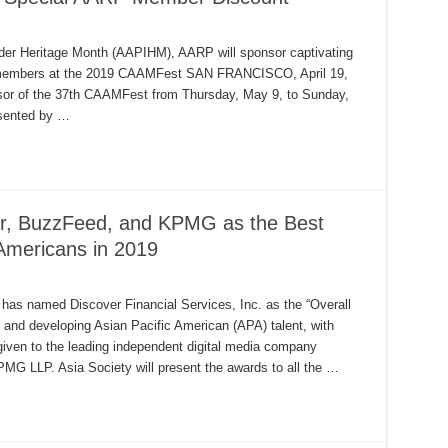
nder Heritage Month (AAPIHM), AARP will sponsor captivating
RP members at the 2019 CAAMFest SAN FRANCISCO, April 19,
sor of the 37th CAAMFest from Thursday, May 9, to Sunday,
sented by …
er, BuzzFeed, and KPMG as the Best
 Americans in 2019
as named Discover Financial Services, Inc. as the “Overall
g and developing Asian Pacific American (APA) talent, with
 given to the leading independent digital media company
MG LLP. Asia Society will present the awards to all the …