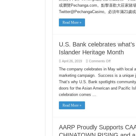
或瀏覽Pechanga.com。點擊喜歡大莊家賭場度假村
Twitter@PechangaCasino。必須年
Read More »
U.S. Bank celebrates what’s 
Islander Heritage Month
on
April 26, 2019
Comments Off
U.S.
Bank
The company celebrates in May with local a
celebrates
marketing campaign. Success is a unique j
what’s
to
That’s why U.S. Bank spotlights community
come
this
doors for the Asian American and Pacific I
Asian
American
celebration comes …
Pacific
Islander
Heritage
Read More »
Month
AARP Proudly Supports CAA
CHINATOWN RISING and a 