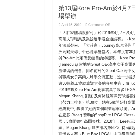
Americans
in
第13屆Kore Pro-Am於4
2019
場舉辦
on
April 15, 2019
Comments Off
第
「大莊家賭場度假村」於2019年4月7日及4
13
屆
高爾夫球職業及業餘選手混合邀請賽」（Kore
Kore
Pro-
年深感榮幸。「大莊家」Journey高球場
Am
洲高爾夫球手中已是享譽盛名。本年度有30
於
4
與Pro-Am此項備受矚目的錦標賽。 Kore 
月
(Temecula) 當地的Great Oak
7
日
流學習的機會。排名前列的Great Oak
及
與職業女子高爾夫球手交流互動，進一步提升他
4
月
逾30位義工協助籌辦大賽的各項事宜，而 Kore
8
日
2019年度Kore Pro-Am賽事雲集了眾多LPGA的
在
Megan Khang, 劉钰 及何沐妮等深受球迷
「大
（勞力士排名）第38位，她在6歲開始打高
莊
家」
經典賽中, 獲得了她的首個職業冠軍頭銜。Ann
Journey
在宏碁 (Acer) 贊助的ShopRite LPGA 
高
爾
國，3歲開始打高爾夫球。2018年，Lee有
夫
績。Megan Khang 世界排名第59位,
球
場
藍灣名人賽（Blue Bay LPGA）中取得目前