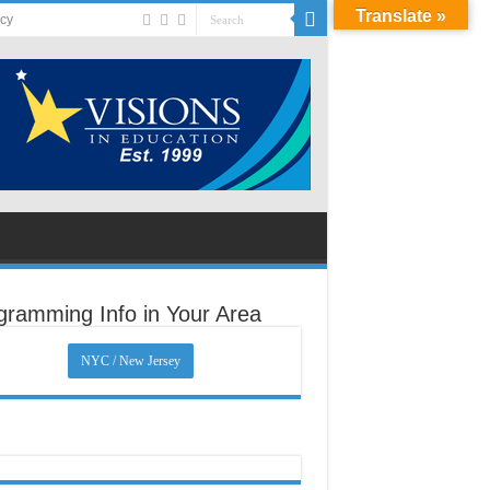
Translate »
acy
gramming Info in Your Area
NYC / New Jersey