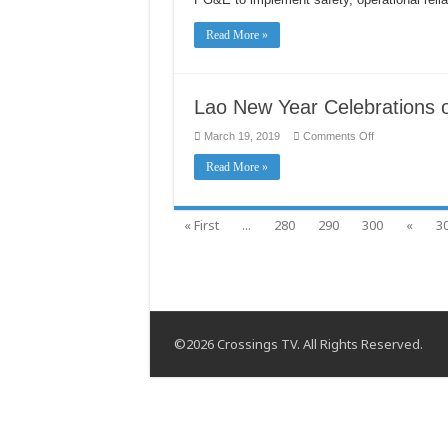
Plan
to
CPUC
Read More »
Lao New Year Celebrations o
on
March 19, 2019
Comments Off
Lao
New
Read More »
Year
Celebrations
on
April
6th
« First
...
280
290
300
«
3
©2026 Crossings TV. All Rights Reserved.