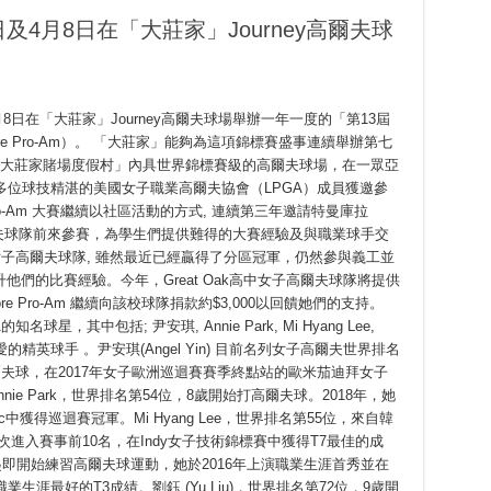
月7日及4月8日在「大莊家」Journey高爾夫球
月8日在「大莊家」Journey高爾夫球場舉辦一年一度的「第13屆
 Pro-Am）。 「大莊家」能夠為這項錦標賽盛事連續舉辦第七
是「大莊家賭場度假村」內具世界錦標賽級的高爾夫球場，在一眾亞
多位球技精湛的美國女子職業高爾夫協會（LPGA）成員獲邀參
Pro-Am 大賽繼續以社區活動的方式, 連續第三年邀請特曼庫拉
高中女子高爾夫球隊前來參賽，為學生們提供難得的大賽經驗及與職業球手交
高中女子高爾夫球隊, 雖然最近已經贏得了分區冠軍，仍然參與義工並
們的比賽經驗。今年，Great Oak高中女子高爾夫球隊將提供
 Pro-Am 繼續向該校球隊捐款約$3,000以回饋她們的支持。
知名球星，其中包括; 尹安琪, Annie Park, Mi Hyang Lee,
喜愛的精英球手 。尹安琪(Angel Yin) 目前名列女子高爾夫世界排名
爾夫球，在2017年女子歐洲巡迴賽賽季終點站的歐米茄迪拜女子
ie Park，世界排名第54位，8歲開始打高爾夫球。2018年，她
Classic中獲得巡迴賽冠軍。Mi Hyang Lee，世界排名第55位，來自韓
三次進入賽事前10名，在Indy女子技術錦標賽中獲得T7最佳的成
 從5歲起即開始練習高爾夫球運動，她於2016年上演職業生涯首秀並在
職業生涯最好的T3成績。劉鈺 (Yu Liu)，世界排名第72位，9歲開