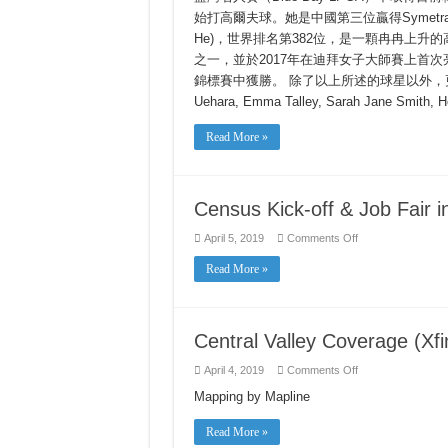
舉
始打高爾夫球。她是中國第三位贏得Symetr
辦
He)，世界排名第382位，是一顆冉冉上升
之一，並於2017年在迪拜女子大師賽上首次亮
錦標賽中獲勝。 除了以上所述的球星以外，更有其他
Uehara, Emma Talley, Sarah Jane Smith, H
Read More »
Census Kick-off & Job Fair 
on
April 5, 2019
Comments Off
Census
Kick-
Read More »
off
&
Job
Fair
in
Sacramento
Central Valley Coverage (Xf
on
April 4, 2019
Comments Off
Central
Valley
Mapping by Mapline
Coverage
(Xfinity
398
Read More »
and