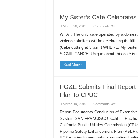
KBTV
8.2)
My Sister’s Café Celebrates
on
March 26, 2019
Comments Off
My
Sister’s
WHAT: The only café operated by a domesti
Café
violence shelters will be celebrating its fi
Celebrates
its
(Cake cutting at 5 p.m.) WHERE: My Sister
5th
Birthday
SIGNIFICANCE: Unique about this café is 
TODAY
(3/26)
Read More »
PG&E Submits Final Report 
Plan to CPUC
on
March 19, 2019
Comments Off
PG&E
Submits
Report Documents Conclusion of Extensive,
Final
System SAN FRANCISCO, Calif.— Pacific G
Report
on
California Public Utilities Commission (CPUC
Gas
Pipeline
Pipeline Safety Enhancement Plan (PSEP). T
Safety
Enhancement
PG&E to implement safety, operational relia