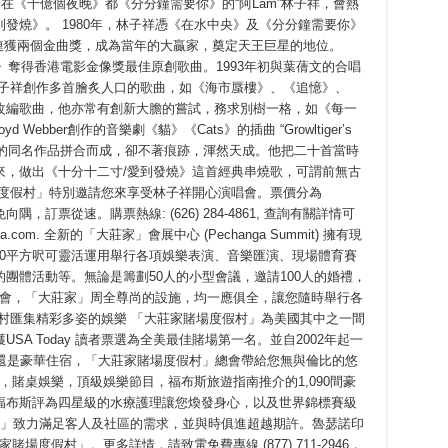
在《千億個夜晚》都《分分鐘需要你》的“阿Lam”林子祥，會熱
發燒》。 1980年，林子祥憑《在水中央》及《分分鐘需要你》
連獲兩個金曲獎，成為當年的大贏家，奠定天王巨星的地位。
》奪得香港電影金像獎最佳原創歌曲。1993年初與葉蒨文的合唱
林子祥創作多首膾炙人口的歌曲，如《海市蜃樓》、《追憶》、
改編歌曲，他亦常有創新大膽的嘗試，務求別樹一格，如《每一
 Webber創作的音樂劇《貓》《Cats》的插曲 “Growltiger’s
》譜曲的同名作品拼合而成，卻不著痕跡，渾然天成。他把二十首當時
來，做出《十分十二寸/愛到發燒》這首經典串燒歌，可謂前無古
場度假村」特別邀請您來享受林子祥開心演唱會。票價分為
及$78，欲免向隅，訂票從速。購票熱線: (626) 284-4861, 查詢有關詳情可
nga.com. 全新的「大莊家」會展中心 (Pechanga Summit) 擁有現
000平方呎可靈活運用舉行各項娛樂表演、音樂匯演、現場體育賽
團體活動等。無論是籌劃50人的小型會議，邀請100人的婚禮，
演唱會，「大莊家」周全尊尚的設施，均一應俱全，讓您隨時舉行各
村匯集精彩多姿的娛樂 「大莊家賭場度假村」為美國其中之一間
A Today 讀者票選為全美最佳賭場第一名。並自2002年起一
樂還是豪華住宿，「大莊家賭場度假村」總會帶給您無與倫比的悠
機，賭桌娛樂，頂級娛樂節目，福布斯旅遊指南推介的1,090間豪
福布斯評為四星級的水療護理讓您煥發身心，以及世界錦標賽級
假村」致力滿足客人及社區的需求，並與時俱進超越期許。魯瑟諾印
賭場度假村」。更多詳情，請致電免費專線 (877) 711-2946，