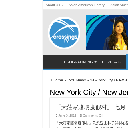
About Us
Asian American Library
Asian Amer
PROGRAMMING
COVERAGE
Home
»
Local News
»
New York City / New J
New York City / New J
「大莊家賭場度假村」 七月
on
June 3, 2019
Comments Off
「大
「大莊家賭場度假村」為您送上林子祥開心演
莊
家