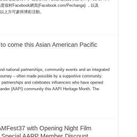
Facebook網頁(Facebook.com/Pechanga) ，以及
滿21歲或以上方可參與博彩活動。
to come this Asian American Pacific
nd national partnerships, community events and an integrated
ourney – often made possible by a supportive community.
 partnerships and celebrates influencers who have opened
slander (AAPI) community this AAPI Heritage Month. The
MFest37 with Opening Night Film
Special AARP Member Discount