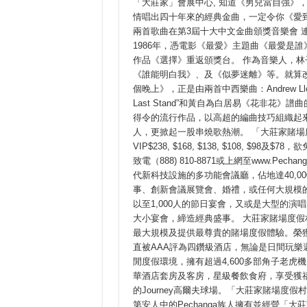
「大莊家」會展中心, 知道《男兒當自強》，
賭
情唱出四十年來的經典金曲，一定令你《愛到
場
度
兩首歌曲在第3屆十大中文金曲頒獎音樂會 
假
1986年，憑電影《最愛》主題曲《最愛是誰
村」
作品《選擇》重返頒獎台。 作為音樂人，
七
月
《誰能明白我》、及《似夢迷離》等。就算
呈
個晚上》，正是由兩首中西樂曲：Andrew Lloyd
獻
林
Last Stand”和黃自為白居易《花非花
子
得令的流行作品，以高超的編曲技巧組織起
祥
人，更掀起一股串燒歌熱潮。 「大莊家賭
開
心
VIP$238, $168, $138, $108, $98
演
致電（888) 810-8871或上網至www.Pecha
唱
會
代新科技設施的多功能會議廳，佔地達40,
事、創新會議展覽會、婚禮，或任何大規模的
以至1,000人的節日宴會，又或是大型的
大小宴會，締造經典盛事。 大莊家賭場度假
最大規模及提供最尊貴的賭場度假體驗。榮獲US
直被AAA評為四鑽級酒店，無論是日間玩
閒度假環境，擁有超過4,600多部角子老虎
華酒店套房及客房，星級餐飲食府，享受獲
的Journey高爾夫球場。「大莊家賭場度
第安人中的Pechanga族人擁有並經營「大莊家