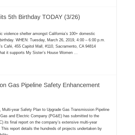
 its 5th Birthday TODAY (3/26)
c violence shelter amongst California’s 100+ domestic
fth birthday. WHEN: Tuesday, March 26, 2019, 4:00 – 6:00 p.m.
’s Café, 455 Capitol Mall, #110, Sacramento, CA 94814
that it supports My Sister’s House Women …
on Gas Pipeline Safety Enhancement
 Multi-year Safety Plan to Upgrade Gas Transmission Pipeline
as and Electric Company (PG&E) has submitted to the
) its final report on the company’s extensive multi-year
his report details the hundreds of projects undertaken by
bility …