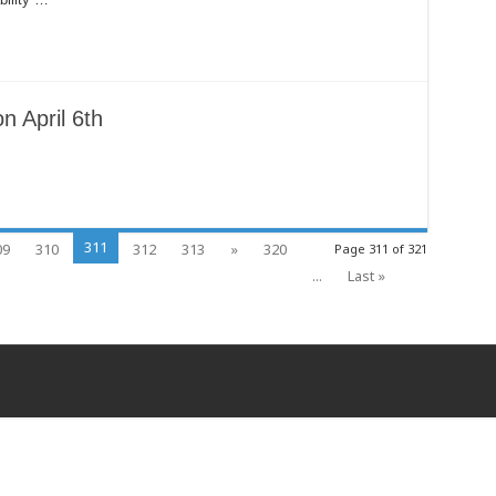
n April 6th
311
09
310
312
313
»
320
Page 311 of 321
...
Last »