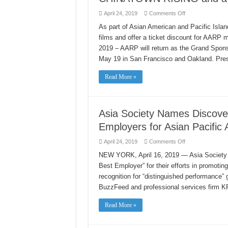
on
April 24, 2019
Comments Off
AARP
Proudly
As part of Asian American and Pacific Isla
Supports
films and offer a ticket discount for AA
CAAMFest37
with
2019 – AARP will return as the Grand Spon
Opening
Night
May 19 in San Francisco and Oakland. Pre
Film
CHINATOWN
RISING
Read More »
and
a
Special
AARP
Member
Discount
Asia Society Names Discov
Employers for Asian Pacific
on
April 24, 2019
Comments Off
Asia
Society
NEW YORK, April 16, 2019 — Asia Society h
Names
Best Employer” for their efforts in promotin
Discover,
BuzzFeed,
recognition for “distinguished performance”
and
KPMG
BuzzFeed and professional services firm KP
as
the
Best
Read More »
Employers
for
Asian
Pacific