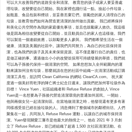
可以大大改善我們的道路安全和清潔。 教育您的孩子或家人要妥善處
理垃圾。改變要從自己開始。我在家裡也踐行這一點。撿起小件垃圾，
如瓶蓋、食品包裝和煙頭，並妥善丟棄它們。鼓勵您的家人清理自己的
垃圾，並教育他們如何為營造更清潔的加州做出貢獻。 我已經將保持
和美化公共空間作為我的家庭優先事項，並且也鼓勵家人效仿。我這樣
做是因為相信改變要從自己開始，並且動員自己的家人也這樣做。我們
可以製造一個連鎖效應，以鼓勵更多人參與。 我們都希望生活在一個
健康、清潔及美麗的社區中。讓我們共同努力，為自己的社區保持清
潔，也為我們的孩子及其未來保留資源。這不僅是履行自己的責任，也
是做正確的事。通過做出小小的改變並採用可持續發展的舉措，我們就
可以為子孫後代保持一個清潔的空間。 如果您想加入全州範圍內的運
動來讓加州沒有垃圾，那麼就請在您的社區中組織一次清潔活動或訂購
清潔工具包，並訪問 Clean California 的網站 CleanCA.com。 祝大家
度過一個美好而乾淨的陣亡將士紀念日週末。讓我們把加州零垃圾作為
目標！ Vince Yuen，社區組織者和 Refuse Refuse 的創始人 Vince
Yuen是一名想要為子孫後代營造清潔環境的普通加州居民。一開始，
他與兩個女兒一起清潔街區。在當地做清潔之時，他發現還有更多有著
同樣感受並已經在撿垃圾的人。消息傳到了整個城市的鄰裡街坊。人們
聚集在一起，共同加入 Refuse Refuse 運動，以讓自己的城市保持清
潔。Yuen發現關愛三藩市是他最大的熱情之一。他在 2021 年 3 月創
立了 Refuse Refuse，並已經組織了超過 1,500 次社區清潔活動。在