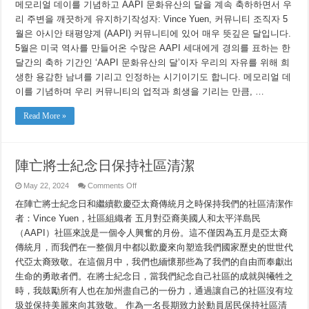
메모리얼 데이를 기념하고 AAPI 문화유산의 달을 계속 축하하면서 우
충
일
리 주변을 깨끗하게 유지하기작성자: Vince Yuen, 커뮤니티 조직자 5
을
월은 아시안 태평양계 (AAPI) 커뮤니티에 있어 매우 뜻깊은 달입니다.
맞
아
5월은 미국 역사를 만들어온 수많은 AAPI 세대에게 경의를 표하는 한
지
달간의 축하 기간인 ‘AAPI 문화유산의 달’이자 우리의 자유를 위해 희
역
생한 용감한 남녀를 기리고 인정하는 시기이기도 합니다. 메모리얼 데
사
회
이를 기념하며 우리 커뮤니티의 업적과 희생을 기리는 만큼, …
를
깨
Read More »
끗
하
게
유
지
陣亡將士紀念日保持社區清潔
하
기
on
May 22, 2024
Comments Off
陣
在陣亡將士紀念日和繼續歡慶亞太裔傳統月之時保持我們的社區清潔作
亡
將
者：Vince Yuen，社區組織者 五月對亞裔美國人和太平洋島民
士
（AAPI）社區來說是一個令人興奮的月份。這不僅因為五月是亞太裔
紀
念
傳統月，而我們在一整個月中都以歡慶來向塑造我們國家歷史的世世代
日
代亞太裔致敬。在這個月中，我們也緬懷那些為了我們的自由而奉獻出
保
生命的勇敢者們。在將士紀念日，當我們紀念自己社區的成就與犧牲之
持
社
時，我鼓勵所有人也在加州盡自己的一份力，通過讓自己的社區沒有垃
區
圾並保持美麗來向其致敬。 作為一名長期致力於動員居民保持社區清
清