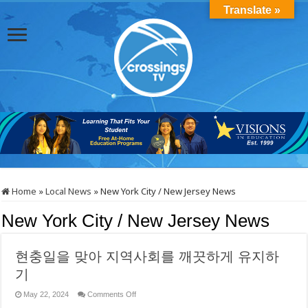
Translate »
Home
»
Local News
»
New York City / New Jersey News
New York City / New Jersey News
현충일을 맞아 지역사회를 깨끗하게 유지하
기
on
May 22, 2024
Comments Off
현