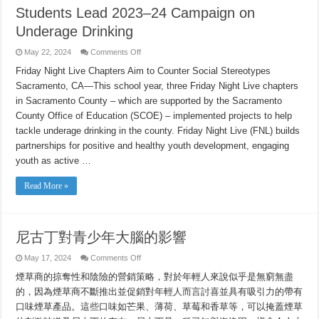
Students Lead 2023–24 Campaign on
Underage Drinking
on
May 22, 2024
Comments Off
Students
Lead
Friday Night Live Chapters Aim to Counter Social Stereotypes
2023–
Sacramento, CA—This school year, three Friday Night Live chapters
24
Campaign
in Sacramento County – which are supported by the Sacramento
on
Underage
County Office of Education (SCOE) – implemented projects to help
Drinking
tackle underage drinking in the county. Friday Night Live (FNL) builds
partnerships for positive and healthy youth development, engaging
youth as active …
Read More »
尼古丁對青少年大腦的影響
on
May 17, 2024
Comments Off
尼
煙草商的掠奪性和陰險的營銷策略，對於年輕人來說似乎是無窮無盡
古
丁
的，因為煙草商不斷推出並促銷對年輕人而言討喜並具有吸引力的帶有
對
口味煙草產品。這些口味如芒果、薄荷、草莓和香草等，可以掩蓋煙草
青