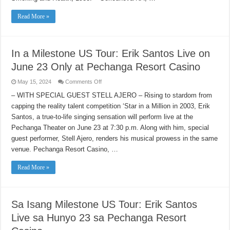
Read More »
In a Milestone US Tour: Erik Santos Live on
June 23 Only at Pechanga Resort Casino
on
May 15, 2024
Comments Off
In
a
– WITH SPECIAL GUEST STELL AJERO – Rising to stardom from
Milestone
capping the reality talent competition ‘Star in a Million in 2003, Erik
US
Tour:
Santos, a true-to-life singing sensation will perform live at the
Erik
Santos
Pechanga Theater on June 23 at 7:30 p.m. Along with him, special
Live
on
guest performer, Stell Ajero, renders his musical prowess in the same
June
venue. Pechanga Resort Casino, …
23
Only
at
Read More »
Pechanga
Resort
Casino
Sa Isang Milestone US Tour: Erik Santos
Live sa Hunyo 23 sa Pechanga Resort