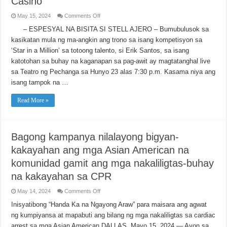
Casino
on
May 15, 2024
Comments Off
Sa
Isang
– ESPESYAL NA BISITA SI STELL AJERO – Bumubulusok sa
Milestone
kasikatan mula ng ma-angkin ang trono sa isang kompetisyon sa
US
Tour:
‘Star in a Million’ sa totoong talento, si Erik Santos, sa isang
Erik
Santos
katotohan sa buhay na kaganapan sa pag-awit ay magtatanghal live
Live
sa
sa Teatro ng Pechanga sa Hunyo 23 alas 7:30 p.m. Kasama niya ang
Hunyo
isang tampok na …
23
sa
Pechanga
Read More »
Resort
Casino
Bagong kampanya nilalayong bigyan-
kakayahan ang mga Asian American na
komunidad gamit ang mga nakaliligtas-buhay
na kakayahan sa CPR
on
May 14, 2024
Comments Off
Bagong
kampanya
Inisyatibong “Handa Ka na Ngayong Araw” para maisara ang agwat
nilalayong
ng kumpiyansa at mapabuti ang bilang ng mga nakaliligtas sa cardiac
bigyan-
kakayahan
arrest sa mga Asian American DALLAS, Mayo 15, 2024 — Ayon sa