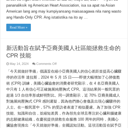
ang
mga
pananaliksik ng American Heart Association, isa sa apat na Asian
Asian
American
American lang ang may kumpiyansang maisasagawa nila nang wasto
na
ang Hands-Only CPR. Ang istatistika na ito ay …
komunidad
gamit
ang
Read More »
mga
nakaliligtas-
buhay
na
kakayahan
sa
新活動旨在賦予亞裔美國人社區能拯救生命的
CPR
CPR 技能
on
May 14, 2024
Comments Off
新
「今天就做好準備」倡議旨在縮小亞裔美國人的信心差距並提高心臟驟
活
動
停的存活率 達拉斯，2024 年 5 月 15 日——即便大幅增加了心肺復甦
旨
術 (CPR) 訓練，美國心臟協會的消費者研究顯示，在 4 名亞裔美國人
在
賦
中只有 1 人有信心可正確施展純壓胸式 CPR。這項結果與一般民眾的
予
超過 1/3 自信率形成鮮明對比。同一調查顯示，近 70% 亞裔美國成人
亞
對施展純壓胸式 CPR 感到遲疑，因為他們擔心會傷及出現心臟驟停的
裔
美
人士。在一般民眾中，57% 的受訪者表達了相似憂慮。為了加強 CPR
國
技能、知識和自信，並縮短差異，作為領先全球且專注於心臟和腦健康
人
社
的志願健康組織，在慶祝提供拯救生命服務 100 周年的同時，美國心
區
臟協會現推出「今天就做好準備」全國認知活動。這項活動旨在賦予亞
能