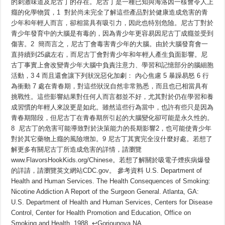
少
的刺激味道及尼古丁的存在。尼古丁是一種已知與海洛因一樣會令人上
年
癮的化學物質，1 對於尚未完全了解這些產品對於健康造成危害的青
大
少年和年輕人而言，卻相當具有吸引力，因此也特別危險。尼古丁對於
腦
的
青少年發育中的大腦是有毒的，因為青少年更容易因尼古丁成癮並受到
影
傷害。2 簡而言之，尼古丁會毒害青少年的大腦。由於大腦發育會一
響
直持續到25歲左右，而尼古丁會對青少年和年輕人產生負面影響。尼
古丁事實上會改變青少年大腦中負責注意力、學習和記憶部分的腦細胞
活動，3 4 而且還會讓下列狀況惡化加劇： 內心焦慮 5 暴躁易怒 6 行
為衝動 7 處在青春期，對這些狀況自然非常熟悉，而且也已相當具有
挑戰性。這些影響結果對任何人而言都並不好，尤其對於仍在學習和養
成習慣的年輕人來說更是如此。雖然這些行為當中，也許有些只是因為
青春期階段，但尼古丁在青春期所引起的大腦變化卻可能是永久性的。
8 尼古丁的危害可能導致對於決策能力的長期影響2，也可能使青少年
對於其它藥物上癮的風險增加。9 尼古丁其實完全沒什麼好處。若想了
解更多有關尼古丁所造成危害的詳情，請瀏覽
www.FlavorsHookKids.org/Chinese。若想了解關於吸電子煙疾病爆發
的詳請，請瀏覽英文網站CDC.gov。 參考資料 U.S. Department of
Health and Human Services. The Health Consequences of Smoking:
Nicotine Addiction A Report of the Surgeon General. Atlanta, GA:
U.S. Department of Health and Human Services, Centers for Disease
Control, Center for Health Promotion and Education, Office on
Smoking and Health, 1988. ↩︎Goriounova NA, …