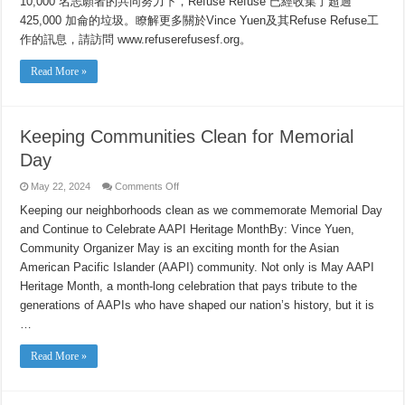
10,000 名志願者的共同努力下，Refuse Refuse 已經收集了超過
425,000 加侖的垃圾。瞭解更多關於Vince Yuen及其Refuse Refuse工
作的訊息，請訪問 www.refuserefusesf.org。
Read More »
Keeping Communities Clean for Memorial
Day
on
May 22, 2024
Comments Off
Keeping
Communities
Keeping our neighborhoods clean as we commemorate Memorial Day
Clean
and Continue to Celebrate AAPI Heritage MonthBy: Vince Yuen,
for
Memorial
Community Organizer May is an exciting month for the Asian
Day
American Pacific Islander (AAPI) community. Not only is May AAPI
Heritage Month, a month-long celebration that pays tribute to the
generations of AAPIs who have shaped our nation’s history, but it is
…
Read More »