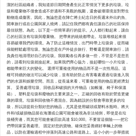
潔
潔的社區組織者，我知道節日期間會產生比正常情況下更多的垃圾。垃
圾和廢棄物不僅會造成不舒適和不美觀的氛圍，還會破壞環境並對野生
動物造成傷害。因此，無論您是在陣亡將士紀念日的長週末外出釣魚、
開車旅行或在公園與家人燒烤，請記住我們都有責任讓自己的社區保持
最佳狀態。為此，以下是一些簡單易行的提示。人人都行動起來，讓自
己的社區沒有垃圾與廢棄物。 把帶來的統統都帶走。垃圾堆積起來很
容易破壞我們的環境。為了防止這種情況，出門時帶上垃圾袋，從而確
保能輕鬆處理垃圾。無論您是在戶外徒步旅行、野餐還是開車旅行，請
負責任地清理好自己的垃圾。我鼓勵各位再多做一些，不管是不是您丟
的，請看到垃圾就撿起來。如果我們齊心協力，撿起哪怕一小片垃圾，
都能帶來巨大的變化。 選擇可重複使用的物品而不是一次性用品。這
種可持續的做法可以減少垃圾，並有助於防止有害毒素通過垃圾進入我
們的水源和娛樂空間。而且，從長遠來看，可重複使用的物品更經濟划
算。 妥善處理垃圾、回收品和破損的大件物品（如帳篷、椅子和保溫
箱）。塑料是垃圾和廢物的主要來源之一。正確的回收有助於營造更健
康的環境。垃圾和回收物不應混合。因為錯誤的分類會導致更多的垃
圾，所以請提前分類好您的物品，尤其是使用罐頭或塑料水瓶時。將大
件和/或破損物品留在海灘或公園可能會被視為非法傾倒，即使是在垃
圾桶旁邊，而其您可能會被罰款高達 $10,000。不要冒這個險——把它
們帶回家妥善處理。 固定好您的貨物。確保您妥善綁好車輛上的物
品，以防在運輸過程中掉落到高速公路和道路上。這小小的一步舉措就