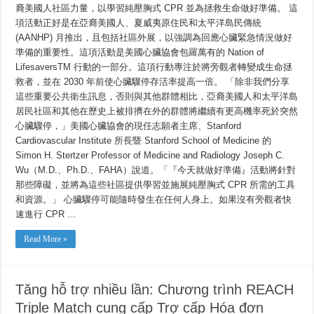
裔美國人社區力量，以學習純壓胸式 CPR 並為拯救生命做好準備。 這
拯
救
項活動正好是在亞裔美國人、夏威夷原住民和太平洋島民傳統
生
(AANHP) 月推出，且包括社區外展，以強調為回應心臟緊急情況做好
命
的
準備的重要性。這項活動是美國心臟協會包羅萬有的 Nation of
CPR
LifesaversTM 行動的一部分。這項行動專注於將旁觀者轉變成生命拯
技
能
救者，並在 2030 年前使心臟驟停存活率提高一倍。 「除非我們分享
這些重要公共衛生訊息，否則與其他群體相比，亞裔美國人和太平洋島
居民社區和其他在歷史上被排擠在外的群體將繼續有更高機率死於突然
心臟驟停，」美國心臟協會的現任志願者主席、Stanford
Cardiovascular Institute 所長暨 Stanford School of Medicine 的
Simon H. Stertzer Professor of Medicine and Radiology Joseph C.
Wu（M.D.、Ph.D.、FAHA）說道。「『今天就做好準備』活動將針對
那些障礙，並將為這些社區提供學習並施展純壓胸式 CPR 所需的工具
和資源。」 心臟驟停可能隨時發生在任何人身上。如果沒有旁觀者快
速進行 CPR …
Read More »
Tăng hỗ trợ nhiều lần: Chương trình REACH
Triple Match cung cấp Trợ cấp Hóa đơn