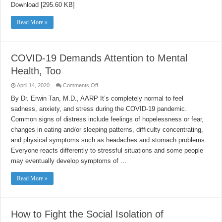
佈
Download [295.60 KB]
Resources
（4
月
Read More »
14
日）
COVID-19 Demands Attention to Mental
Health, Too
on
April 14, 2020
Comments Off
COVID-
19
By Dr. Erwin Tan, M.D., AARP It’s completely normal to feel
Demands
sadness, anxiety, and stress during the COVID-19 pandemic.
Attention
to
Common signs of distress include feelings of hopelessness or fear,
Mental
Health,
changes in eating and/or sleeping patterns, difficulty concentrating,
Too
and physical symptoms such as headaches and stomach problems.
Everyone reacts differently to stressful situations and some people
may eventually develop symptoms of …
Read More »
How to Fight the Social Isolation of