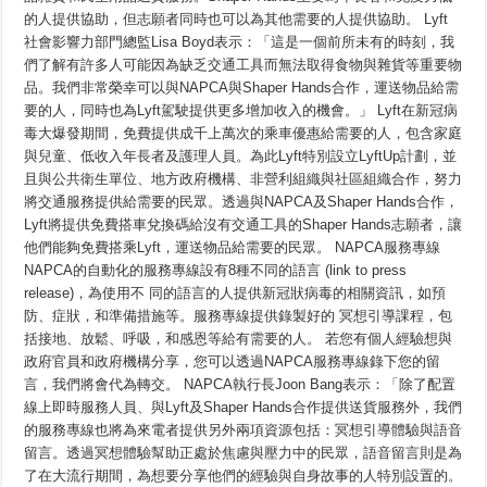
的人提供協助，但志願者同時也可以為其他需要的人提供協助。 Lyft
社會影響力部門總監Lisa Boyd表示：「這是一個前所未有的時刻，我
們了解有許多人可能因為缺乏交通工具而無法取得食物與雜貨等重要物
品。我們非常榮幸可以與NAPCA與Shaper Hands合作，運送物品給需
要的人，同時也為Lyft駕駛提供更多增加收入的機會。」 Lyft在新冠病
毒大爆發期間，免費提供成千上萬次的乘車優惠給需要的人，包含家庭
與兒童、低收入年長者及護理人員。為此Lyft特別設立LyftUp計劃，並
且與公共衛生單位、地方政府機構、非營利組織與社區組織合作，努力
將交通服務提供給需要的民眾。透過與NAPCA及Shaper Hands合作，
Lyft將提供免費搭車兌換碼給沒有交通工具的Shaper Hands志願者，讓
他們能夠免費搭乘Lyft，運送物品給需要的民眾。 NAPCA服務專線
NAPCA的自動化的服務專線設有8種不同的語言 (link to press
release)，為使用不 同的語言的人提供新冠狀病毒的相關資訊，如預
防、症狀，和準備措施等。服務專線提供錄製好的 冥想引導課程，包
括接地、放鬆、呼吸，和感恩等給有需要的人。 若您有個人經驗想與
政府官員和政府機構分享，您可以透過NAPCA服務專線錄下您的留
言，我們將會代為轉交。 NAPCA執行長Joon Bang表示：「除了配置
線上即時服務人員、與Lyft及Shaper Hands合作提供送貨服務外，我們
的服務專線也將為來電者提供另外兩項資源包括：冥想引導體驗與語音
留言。透過冥想體驗幫助正處於焦慮與壓力中的民眾，語音留言則是為
了在大流行期間，為想要分享他們的經驗與自身故事的人特別設置的。