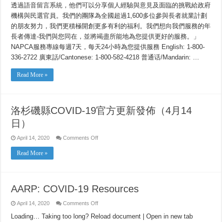
透過語音留言系統，他們可以分享個人經驗與意見及面臨的挑戰給政府
機構與民選官員。我們的團隊為全國超過1,600多位參與長者就業計劃
的朋友努力，我們更積極開創更多有利的福利。我們想向我們服務的年
長者傳達-我們與您同在，並將竭盡所能地為您提供更好的服務。」
NAPCA服務專線每週7天，每天24小時為您提供服務 English: 1-800-
336-2722 廣東話/Cantonese: 1-800-582-4218 普通话/Mandarin: …
Read More »
洛杉磯縣COVID-19官方更新發佈（4月14
日）
on
April 14, 2020
Comments Off
洛
杉
Read More »
磯
縣
COVID-
19
官
AARP: COVID-19 Resources
方
更
on
April 14, 2020
Comments Off
新
AARP:
COVID-
發
Loading… Taking too long? Reload document | Open in new tab
19