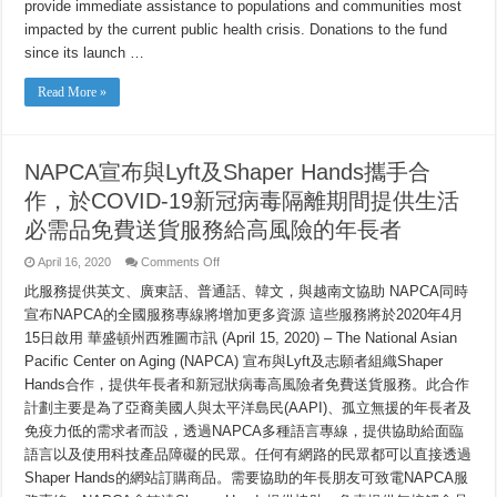
Response
provide immediate assistance to populations and communities most
Cluster
impacted by the current public health crisis. Donations to the fund
Raises
More
since its launch …
Than
$2.5
Million
Read More »
to
Support
Region’s
Most
Vulnerable
Families
NAPCA宣布與Lyft及Shaper Hands攜手合
and
Workers
作，於COVID-19新冠病毒隔離期間提供生活
必需品免費送貨服務給高風險的年長者
on
April 16, 2020
Comments Off
NAPCA
宣
此服務提供英文、廣東話、普通話、韓文，與越南文協助 NAPCA同時
布
宣布NAPCA的全國服務專線將增加更多資源 這些服務將於2020年4月
與
15日啟用 華盛頓州西雅圖市訊 (April 15, 2020) – The National Asian
Lyft
及
Pacific Center on Aging (NAPCA) 宣布與Lyft及志願者組織Shaper
Shaper
Hands
Hands合作，提供年長者和新冠狀病毒高風險者免費送貨服務。此合作
攜
計劃主要是為了亞裔美國人與太平洋島民(AAPI)、孤立無援的年長者及
手
合
免疫力低的需求者而設，透過NAPCA多種語言專線，提供協助給面臨
作，
語言以及使用科技產品障礙的民眾。任何有網路的民眾都可以直接透過
於
Shaper Hands的網站訂購商品。需要協助的年長朋友可致電NAPCA服
COVID-
19