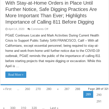
With Stay-at-Home Orders in Place Until
Further Notice, Safe Digging Practices Are
More Important Than Ever; Highlights
Importance of Calling 811 Before Digging
on
April 14, 2020
Comments Off
With
Stay-
PG&E Continues Locate and Mark Activities During Current Health
at-
Crisis to Support Public Safety SAN FRANCISCO, Calif – With all
Home
Orders
Californians, except essential personnel, being required to stay-at-
in
Place
home and work-from-home until further notice due to the COVID-19
Until
Further
outbreak, PG&E reminds the public of the importance of calling 811
Notice,
before starting projects that require digging or excavation. While this
Safe
Digging
April is …
Practices
Are
More
Read More »
Important
Than
Ever;
Highlights
Importance
« First
...
260
270
280
«
287
288
Page 289 of 321
of
Calling
289
290
811
Before
291
Digging
»
300
310
320
...
Last »