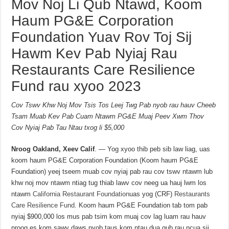
Mov Noj Li Qub Ntawd, Koom
Haum PG&E Corporation
Foundation Yuav Rov Toj Sij
Hawm Kev Pab Nyiaj Rau
Restaurants Care Resilience
Fund rau xyoo 2023
Cov Tswv Khw Noj Mov Tsis Tos Leej Twg Pab nyob rau hauv Cheeb
Tsam Muab Kev Pab Cuam Ntawm PG&E Muaj Peev Xwm Thov
Cov Nyiaj Pab Tau Ntau txog li $5,000
Nroog Oakland, Xeev Calif
. — Yog xyoo thib peb sib law liag, uas
koom haum PG&E Corporation Foundation (Koom haum PG&E
Foundation) yeej tseem muab cov nyiaj pab rau cov tswv ntawm lub
khw noj mov ntawm ntiag tug thiab lawv cov neeg ua hauj lwm los
ntawm
California Restaurant Foundation
uas yog (CRF)
Restaurants
Care Resilience Fund
. Koom haum PG&E Foundation tab tom pab
nyiaj $900,000 los mus pab tsim kom muaj cov lag luam rau hauv
nroog es kom sawv daws nyob taus kom ntau dua qub rau ncua sij