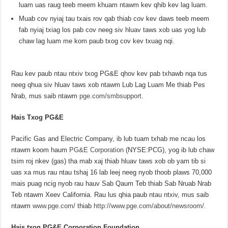
luam uas raug teeb meem khuam ntawm kev qhib kev lag luam.
Muab cov nyiaj tau txais rov qab thiab cov kev daws teeb meem
fab nyiaj txiag los pab cov neeg siv hluav taws xob uas yog lub
chaw lag luam me kom paub txog cov kev txuag nqi.
Rau kev paub ntau ntxiv txog PG&E qhov kev pab txhawb nqa tus
neeg qhua siv hluav taws xob ntawm Lub Lag Luam Me thiab Pes
Nrab, mus saib ntawm
pge.com/smbsupport
.
Hais Txog PG&E
Pacific Gas and Electric Company, ib lub tuam txhab me ncau los
ntawm koom haum
PG&E Corporation
(NYSE:PCG), yog ib lub chaw
tsim roj nkev (gas) tha mab xaj thiab hluav taws xob ob yam tib si
uas xa mus rau ntau tshaj 16 lab leej neeg nyob thoob plaws 70,000
mais puag ncig nyob rau hauv Sab Qaum Teb thiab Sab Nruab Nrab
Teb ntawm Xeev California. Rau lus qhia paub ntau ntxiv, mus saib
ntawm
www.pge.com
/ thiab
http://www.pge.com/about/newsroom/
.
Hais txog PG&E Corporation Foundation