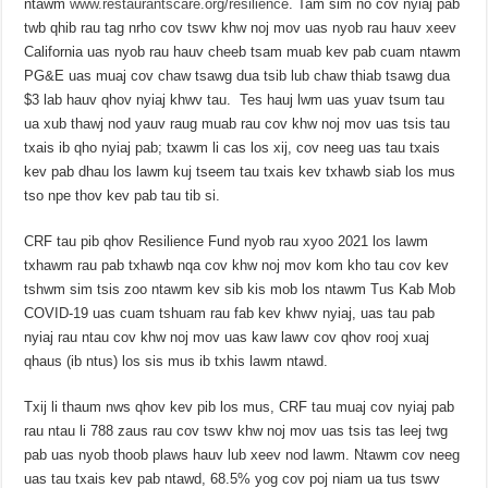
ntawm
www.restaurantscare.org/resilience
. Tam sim no cov nyiaj pab
twb qhib rau tag nrho cov tswv khw noj mov uas nyob rau hauv xeev
California uas nyob rau hauv cheeb tsam muab kev pab cuam ntawm
PG&E uas muaj cov chaw tsawg dua tsib lub chaw thiab tsawg dua
$3 lab hauv qhov nyiaj khwv tau. Tes hauj lwm uas yuav tsum tau
ua xub thawj nod yauv raug muab rau cov khw noj mov uas tsis tau
txais ib qho nyiaj pab; txawm li cas los xij, cov neeg uas tau txais
kev pab dhau los lawm kuj tseem tau txais kev txhawb siab los mus
tso npe thov kev pab tau tib si.
CRF tau pib qhov Resilience Fund nyob rau xyoo 2021 los lawm
txhawm rau pab txhawb nqa cov khw noj mov kom kho tau cov kev
tshwm sim tsis zoo ntawm kev sib kis mob los ntawm Tus Kab Mob
COVID-19 uas cuam tshuam rau fab kev khwv nyiaj, uas tau pab
nyiaj rau ntau cov khw noj mov uas kaw lawv cov qhov rooj xuaj
qhaus (ib ntus) los sis mus ib txhis lawm ntawd.
Txij li thaum nws qhov kev pib los mus, CRF tau muaj cov nyiaj pab
rau ntau li 788 zaus rau cov tswv khw noj mov uas tsis tas leej twg
pab uas nyob thoob plaws hauv lub xeev nod lawm. Ntawm cov neeg
uas tau txais kev pab ntawd, 68.5% yog cov poj niam ua tus tswv