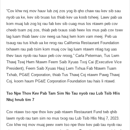
“Cov khw noj mov hauv lub zej zos yog ib qho chaw rau kev sib sau
nyob ua ke, kev sib txuas lus thiab kev ua koob tsheej. Lawv pab ua
kom muaj lub zog loj rau fab kev sib cuag mus los ntawm peb cov
cheeb tsam zej zos, thiab peb txaus siab heev los mus pab cov tswv
lag luam thiab lawv cov neeg ua hauj lwm kom vam meej. Peb ua
tsaug rau tus khub ua ke nrog rau California Restaurant Foundation
txhawm rau pab tsim kom muaj cov lag luam ntawm ntiag tug uas
thev taus nyob rau hauv peb cov nroog,” Carla Peterman, Tus Lwm
Thawj Tswj Hwm Ntawm Feem Saib Xyuas Txoj Cai (Executive Vice
President), Feem Saib Xyuas Hauj Lwm Txhua Fab Ntawm Tuam
Txhab, PG&E Corporation, thiab Tus Thawj Coj ntawm Pawg Thawj
Coj, koom haum PG&E Corporation Foundation tau hais li ntawd.
Tso Npe Thov Kev Pab Tam Sim No Tau nyob rau Lub Tsib Hlis
Ntuj hnub tim 7
Cov ntawv tso npe thov kev pab ntawm Restaurant Fund twb qhib
lawm nyob rau tam sim no mus txog rau Lub Tsib Hlis Ntuj 7, 2023.
Cov khw noj mov muaj peev xwm tso npe thov kev pab tau nyob rau