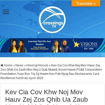
Translate »
Home
»
News
»
Hmong/Hmoob
»
Kev Cia Cov Khw Noj Mov Hauv Zej
Zos Qhib Ua Zaub Mov Noj Li Qub Ntawd, Koom Haum PG&E Corporation
Foundation Yuav Rov Toj Sij Hawm Kev Pab Nyiaj Rau Restaurants Care
Resilience Fund rau xyoo 2023
Kev Cia Cov Khw Noj Mov
Hauv Zej Zos Qhib Ua Zaub