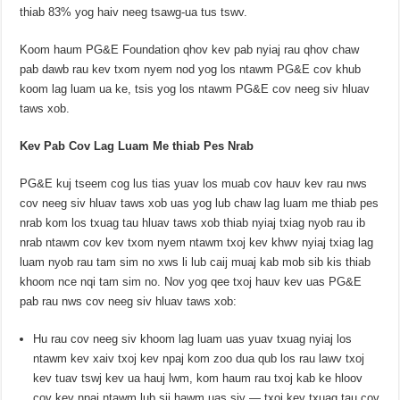
thiab 83% yog haiv neeg tsawg-ua tus tswv.
Koom haum PG&E Foundation qhov kev pab nyiaj rau qhov chaw
pab dawb rau kev txom nyem nod yog los ntawm PG&E cov khub
koom lag luam ua ke, tsis yog los ntawm PG&E cov neeg siv hluav
taws xob.
Kev Pab Cov Lag Luam Me thiab Pes Nrab
PG&E kuj tseem cog lus tias yuav los muab cov hauv kev rau nws
cov neeg siv hluav taws xob uas yog lub chaw lag luam me thiab pes
nrab kom los txuag tau hluav taws xob thiab nyiaj txiag nyob rau ib
nrab ntawm cov kev txom nyem ntawm txoj kev khwv nyiaj txiag lag
luam nyob rau tam sim no xws li lub caij muaj kab mob sib kis thiab
khoom nce nqi tam sim no. Nov yog qee txoj hauv kev uas PG&E
pab rau nws cov neeg siv hluav taws xob:
Hu rau cov neeg siv khoom lag luam uas yuav txuag nyiaj los
ntawm kev xaiv txoj kev npaj kom zoo dua qub los rau lawv txoj
kev tuav tswj kev ua hauj lwm, kom haum rau txoj kab ke hloov
cov kev npaj ntawm lub sij hawm uas siv — txoj kev txuag tau cov