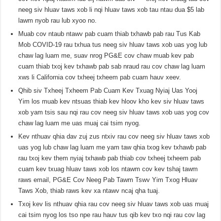
neeg siv hluav taws xob li nqi hluav taws xob tau ntau dua $5 lab
lawm nyob rau lub xyoo no.
Muab cov ntaub ntawv pab cuam thiab txhawb pab rau Tus Kab
Mob COVID-19 rau txhua tus neeg siv hluav taws xob uas yog lub
chaw lag luam me, suav nrog PG&E cov chaw muab kev pab
cuam thiab txoj kev txhawb pab sab nraud rau cov chaw lag luam
xws li California cov txheej txheem pab cuam hauv xeev.
Qhib siv Txheej Txheem Pab Cuam Kev Txuag Nyiaj Uas Yooj
Yim los muab kev ntsuas thiab kev hloov kho kev siv hluav taws
xob yam tsis sau nqi rau cov neeg siv hluav taws xob uas yog cov
chaw lag luam me uas muaj cai tsim nyog.
Kev nthuav qhia dav zuj zus ntxiv rau cov neeg siv hluav taws xob
uas yog lub chaw lag luam me yam taw qhia txog kev txhawb pab
rau txoj kev them nyiaj txhawb pab thiab cov txheej txheem pab
cuam kev txuag hluav taws xob los ntawm cov kev tshaj tawm
raws email, PG&E Cov Neeg Pab Tawm Tswv Yim Txog Hluav
Taws Xob, thiab raws kev xa ntawv ncaj qha tuaj.
Txoj kev lis nthuav qhia rau cov neeg siv hluav taws xob uas muaj
cai tsim nyog los tso npe rau hauv tus qib kev txo nqi rau cov lag