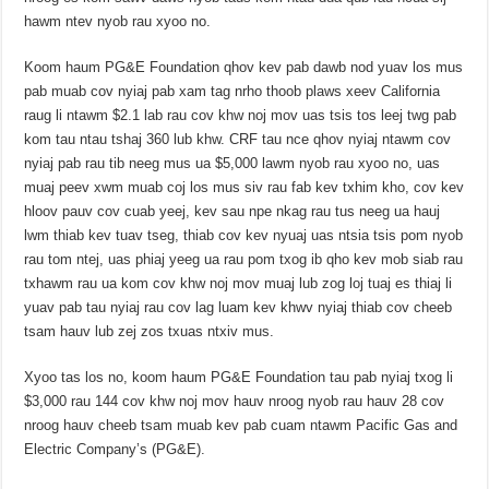
hawm ntev nyob rau xyoo no.
Koom haum PG&E Foundation qhov kev pab dawb nod yuav los mus
pab muab cov nyiaj pab xam tag nrho thoob plaws xeev California
raug li ntawm $2.1 lab rau cov khw noj mov uas tsis tos leej twg pab
kom tau ntau tshaj 360 lub khw. CRF tau nce qhov nyiaj ntawm cov
nyiaj pab rau tib neeg mus ua $5,000 lawm nyob rau xyoo no, uas
muaj peev xwm muab coj los mus siv rau fab kev txhim kho, cov kev
hloov pauv cov cuab yeej, kev sau npe nkag rau tus neeg ua hauj
lwm thiab kev tuav tseg, thiab cov kev nyuaj uas ntsia tsis pom nyob
rau tom ntej, uas phiaj yeeg ua rau pom txog ib qho kev mob siab rau
txhawm rau ua kom cov khw noj mov muaj lub zog loj tuaj es thiaj li
yuav pab tau nyiaj rau cov lag luam kev khwv nyiaj thiab cov cheeb
tsam hauv lub zej zos txuas ntxiv mus.
Xyoo tas los no, koom haum PG&E Foundation tau pab nyiaj txog li
$3,000 rau 144 cov khw noj mov hauv nroog nyob rau hauv 28 cov
nroog hauv cheeb tsam muab kev pab cuam ntawm Pacific Gas and
Electric Company’s (PG&E).