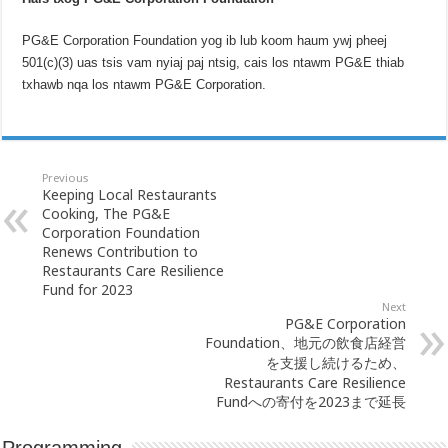
PG&E Corporation Foundation yog ib lub koom haum ywj pheej
501(c)(3) uas tsis vam nyiaj paj ntsig, cais los ntawm PG&E thiab
txhawb nqa los ntawm PG&E Corporation.
Previous
Keeping Local Restaurants
Cooking, The PG&E
Corporation Foundation
Renews Contribution to
Restaurants Care Resilience
Fund for 2023
Next
PG&E Corporation
Foundation、地元の飲食店経営
を支援し続けるため、
Restaurants Care Resilience
Fundへの寄付を2023まで延長