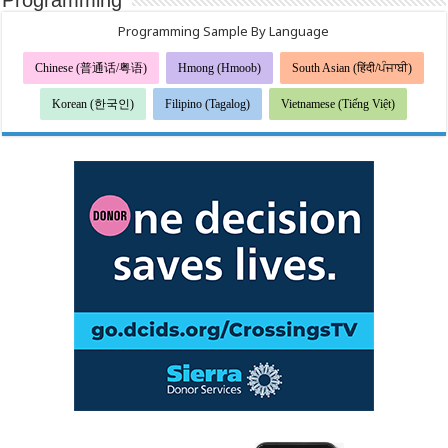
Programming
Programming Sample By Language
Chinese (普通话/粤语)
Hmong (Hmoob)
South Asian (हिंदी/ਪੰਜਾਬੀ)
Korean (한국인)
Filipino (Tagalog)
Vietnamese (Tiếng Việt)