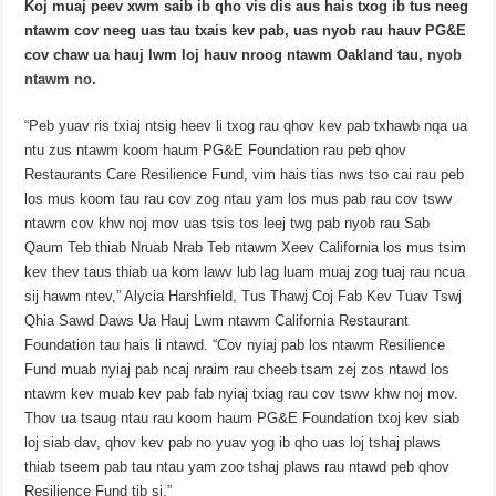
Koj muaj peev xwm saib ib qho vis dis aus hais txog ib tus neeg
ntawm cov neeg uas tau txais kev pab, uas nyob rau hauv PG&E
cov chaw ua hauj lwm loj hauv nroog ntawm Oakland tau,
nyob
ntawm no
.
“Peb yuav ris txiaj ntsig heev li txog rau qhov kev pab txhawb nqa ua
ntu zus ntawm koom haum PG&E Foundation rau peb qhov
Restaurants Care Resilience Fund, vim hais tias nws tso cai rau peb
los mus koom tau rau cov zog ntau yam los mus pab rau cov tswv
ntawm cov khw noj mov uas tsis tos leej twg pab nyob rau Sab
Qaum Teb thiab Nruab Nrab Teb ntawm Xeev California los mus tsim
kev thev taus thiab ua kom lawv lub lag luam muaj zog tuaj rau ncua
sij hawm ntev,” Alycia Harshfield, Tus Thawj Coj Fab Kev Tuav Tswj
Qhia Sawd Daws Ua Hauj Lwm ntawm California Restaurant
Foundation tau hais li ntawd. “Cov nyiaj pab los ntawm Resilience
Fund muab nyiaj pab ncaj nraim rau cheeb tsam zej zos ntawd los
ntawm kev muab kev pab fab nyiaj txiag rau cov tswv khw noj mov.
Thov ua tsaug ntau rau koom haum PG&E Foundation txoj kev siab
loj siab dav, qhov kev pab no yuav yog ib qho uas loj tshaj plaws
thiab tseem pab tau ntau yam zoo tshaj plaws rau ntawd peb qhov
Resilience Fund tib si.”