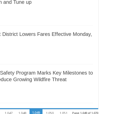
n and Tune up
 District Lowers Fares Effective Monday,
Safety Program Marks Key Milestones to
duce Growing Wildfire Threat
1,049
1,047
1,048
1,050
1,051
Page 1,049 of 1,070