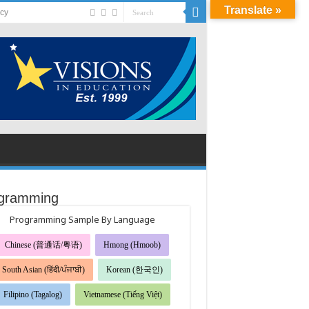
Translate »
acy
gramming
Programming Sample By Language
Chinese (普通话/粤语)
Hmong (Hmoob)
South Asian (हिंदी/ਪੰਜਾਬੀ)
Korean (한국인)
Filipino (Tagalog)
Vietnamese (Tiếng Việt)