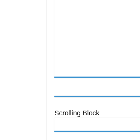
之
路
Scrolling Block