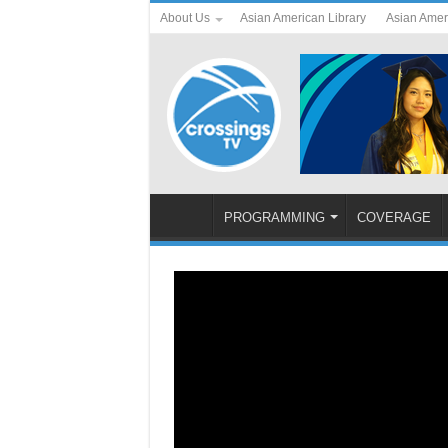
About Us
Asian American Library
Asian Amer
PROGRAMMING
COVERAGE
Cov Neeg Dag Txhaum Cai