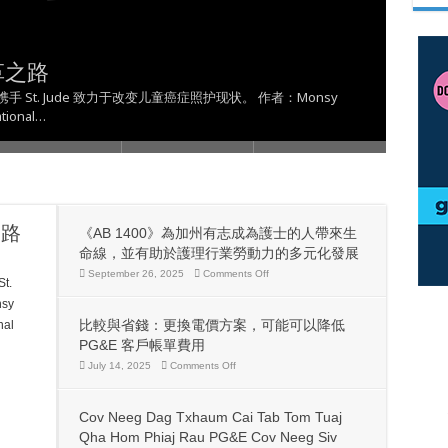
 Taws Xob txog rau qhov Kev Ntaus
志成為護士的人帶來生命線，並有助於護
 Lawm, Ntawm No Yog Yam Uas Koj
 Txhawm Rau Kom Thiaj Li Tsis Txhob
ਗਾਹਕਾਂ ਲਈ ਬਿੱਲ ਰਾਹਤ ਵਧਾਉਣ ਲਈ $50
革之路
展
，可能可以降低 PG&E 客戶帳單費用
Teeb Meem
ਰਜਾ ਬਿੱਲ
kh 携手 St. Jude 致力于改变儿童癌症照护现状。 作者：Monsy
ional…
之路
《AB 1400》為加州有志成為護士的人帶來生
命線，並有助於護理行業勞動力的多元化發展
on
September 26, 2025
Comments Off
t.
《AB
1400》
sy
為
比較與省錢：更換電價方案，可能可以降低
al
加
州
PG&E 客戶帳單費用
有
on
July 14, 2025
Comments Off
志
比
成
較
為
與
護
Cov Neeg Dag Txhaum Cai Tab Tom Tuaj
省
士
錢：
Qha Hom Phiaj Rau PG&E Cov Neeg Siv
的
更