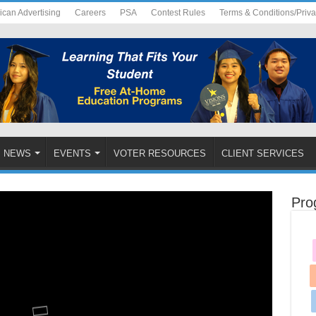
ican Advertising
Careers
PSA
Contest Rules
Terms & Conditions/Priv
NEWS
EVENTS
VOTER RESOURCES
CLIENT SERVICES
Pro
 Tab Tom Tuaj Qha Hom Phiaj Rau