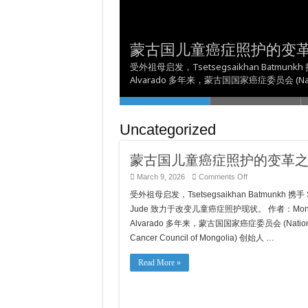
PG&E Cov Neeg Siv Hluav
《AB 1400》為加州有
Nqi Muaj Kev Ceeb Toom
Yuav Tsum Tau Paub Txog
PG&E ਨੇ ਪਿਛਲੇ-ਬਕਾਏ ਵਾਲੇ 
蒙古国儿童癌症照护的变
理行業勞動力的多元化發
比較與省錢：更換電價方案
Poob Ua Tus Neeg Raug 
ਮਿਲੀਅਨ ਦਾ ਵਾਅਦਾ ਕੀਤਾ ਹੈ ਊ
受外祖母启发，Tsetsegsaikhan Batmun
Alvarado 多年来，蒙古国国家癌症委员会 (Nat
Uncategorized
蒙古国儿童癌症照护的变革
on
March 9, 2026
Comments Off
蒙
受外祖母启发，Tsetsegsaikhan Batmunkh 携手 S
古
国
Jude 致力于改变儿童癌症照护现状。 作者：Mon
儿
Alvarado 多年来，蒙古国国家癌症委员会 (Nation
童
癌
Cancer Council of Mongolia) 创始人 …
症
照
Read More »
护
的
变
革