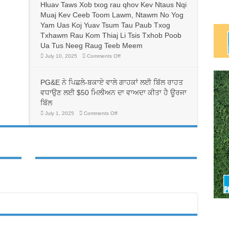
人
Hluav Taws Xob txog rau qhov Kev Ntaus Nqi
換
帶
Muaj Kev Ceeb Toom Lawm, Ntawm No Yog
電
來
價
Yam Uas Koj Yuav Tsum Tau Paub Txog
生
方
命
Txhawm Rau Kom Thiaj Li Tsis Txhob Poob
案，
線，
可
Ua Tus Neeg Raug Teeb Meem
並
能
有
on
July 10, 2025
Comments Off
可
助
Cov
以
Neeg
於
降
Dag
護
低
Txhaum
PG&E ਨੇ ਪਿਛਲੇ-ਬਕਾਏ ਵਾਲੇ ਗਾਹਕਾਂ ਲਈ ਬਿੱਲ ਰਾਹਤ
理
Cai
PG&E
行
Tab
客
ਵਧਾਉਣ ਲਈ $50 ਮਿਲੀਅਨ ਦਾ ਵਾਅਦਾ ਕੀਤਾ ਹੈ ਊਰਜਾ
Tom
業
戶
Tuaj
ਬਿੱਲ
勞
帳
Qha
動
Hom
單
on
July 1, 2025
Comments Off
力
Phiaj
PG&E
費
Rau
ਨੇ
的
用
PG&E
ਪਿਛਲੇ-
多
Cov
ਬਕਾਏ
元
Neeg
ਵਾਲੇ
Siv
化
ਗਾਹਕਾਂ
Hluav
發
ਲਈ
Taws
展
ਬਿੱਲ
Xob
ਰਾਹਤ
txog
ਵਧਾਉਣ
rau
ਲਈ
qhov
Kev
$50
Ntaus
ਮਿਲੀਅਨ
Nqi
ਦਾ
Muaj
ਵਾਅਦਾ
Kev
ਕੀਤਾ
Ceeb
ਹੈ
Toom
ਊਰਜਾ
Lawm,
ਬਿੱਲ