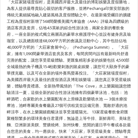
「大莊家賭場度假村」是美國西岸最大及最佳的博彩娛樂及度假勝地，
莊
家
為客人提供最尊貴貼心親切的客戶服務，並將Pechanga印第安部族的
賭
傳統元素細膩地融入建築風格及度假體驗之中。在最新備受矚目的擴建
場
工程為度假村新增了568間榮獲美國汽車協會（AAA）評級為四鑽級的
度
假
酒店客房及套房，佔地4.5英畝的綜合性游泳池，兩家全新的餐飲食
村」
府，一座全新的複式獨立兩層高的豪華水療護理中心並設有健身房及瑜
為
南
珈室，以及總面積達68,000平方呎的會議及活動中心，其中包括佔地
加
40,000平方呎的「大莊家會展中心」（Pechanga Summit）。 「大莊
州
家」擁有1,090間豪華酒店套房及客房，每間房間均設有最新時尚舒適
全
新
完善的配套，讓您享受星級體驗。更匯集精彩多姿的娛樂包括 4,500部
豪
全城最熱的角子機及154枱歡樂刺激的賭桌娛樂，讓您可大顯身手的豪
華
氣
華撲克廳。以及可在全新的場外賽馬螢幕投注。「大莊家賭場度假村」
派
為美國西岸最大及最佳的度假酒店及博彩娛樂場，讓您真正享受星級娛
度
樂，體驗尊貴禮遇。 全新熱帶風情的「The Cove」水上樂園能讓您體
假
勝
驗清涼一夏，這個全新的綜合性游泳池擁有四個豪華泳池，包括： 池
地
畔酒吧，合家歡的水上樂園配有水上滑梯及歡樂噴水池 — 3個水療按
摩池，池畔專屬美食餐廳及27個可供租賃並設備完善、寬敞舒適的池
畔涼亭，在水上樂園嬉戲暢泳並享受溫暖陽光。 13家星級餐飲食府匯
聚種類繁多的環球美食任君選擇，無論是上等牛排、新鮮壽司、美味意
麵、亞洲新派美饌、豐膳燒烤、加州快餐、悠閒的週日早午餐或各款最
合您意的美食，均一應俱全。快來「大莊家」享受星級美食，體驗尊貴
禮遇。 一座全新豪華複式獨立兩層高的「大莊家」水療護理中心，讓