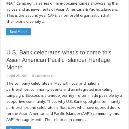
#IAm Campaign, a series of mini-documentaries showcasing the
voices and achievements of Asian Americans & Pacific Islanders.
This is the second year CAPE, a non-profit organization that
champions diversity …
Read More »
U.S. Bank celebrates what’s to come this
Asian American Pacific Islander Heritage
Month
on
April 26, 2019
Comments Off
U.S.
The company celebrates in May with local and national
Bank
celebrates
partnerships, community events and an integrated marketing
what’s
to
campaign. Success is a unique journey – often made possible by a
come
this
supportive community. That’s why U.S. Bank spotlights community
Asian
partnerships and celebrates influencers who have opened doors
American
Pacific
for the Asian American and Pacific Islander (AAPI) community this
Islander
Heritage
AAPI Heritage Month. The celebration comes …
Month