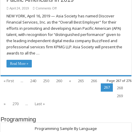
on
April 24, 2019
Comments Off
Asia
NEW YORK, April 16, 2019 — Asia Society has named Discover
Society
Names
Financial Services, Inc. as the “Overall Best Employer” for their
Discover,
BuzzFeed,
efforts in promoting and developing Asian Pacific American (APA)
and
KPMG
talent, with recognition for “distinguished performance” given to
as
the leading independent digital media company BuzzFeed and
the
Best
professional services firm KPMG LLP. Asia Society will present the
Employers
for
awards to all the …
Asian
Pacific
Americans
Read More »
in
2019
« First
...
240
250
260
«
265
266
Page 267 of 276
267
268
269
»
270
...
Last »
Programming
Programming Sample By Language