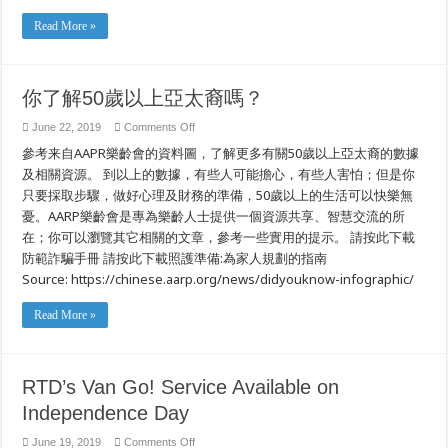
for
Public
Read More »
Safety
Power
Shutoffs
你了解50歲以上亞太裔嗎？
on
June 22, 2019
Comments Off
你
參考来自AAPR樂齡會的資料圖，了解更多有關50歲以上亞太裔的數據
了
解
及相關資源。 到以上的數據，有些人可能擔心，有些人害怕；但是你
50
只要採取步驟，做好心理及財務的準備，50歲以上的生活可以快樂無
歲
以
憂。AARP樂齡會是專為樂齡人士提供一個資源共享、智慧交流的所
上
在；你可以瀏覽其它相關的文章，參考一些實用的提示。 請按此下載
亞
防範詐騙手冊 請按此下載照護準備:為家人規劃的指南
太
裔
Source: https://chinese.aarp.org/news/didyouknow-infographic/
嗎？
Read More »
RTD’s Van Go! Service Available on
Independence Day
on
June 19, 2019
Comments Off