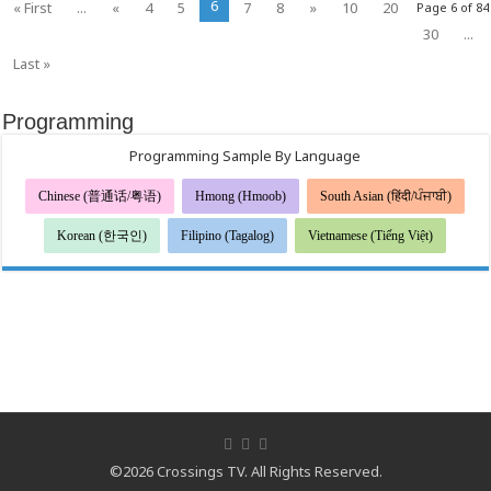
6
« First
...
«
4
5
7
8
»
10
20
Page 6 of 84
30
...
Last »
Programming
Programming Sample By Language
Chinese (普通话/粤语)
Hmong (Hmoob)
South Asian (हिंदी/ਪੰਜਾਬੀ)
Korean (한국인)
Filipino (Tagalog)
Vietnamese (Tiếng Việt)
©2026 Crossings TV. All Rights Reserved.