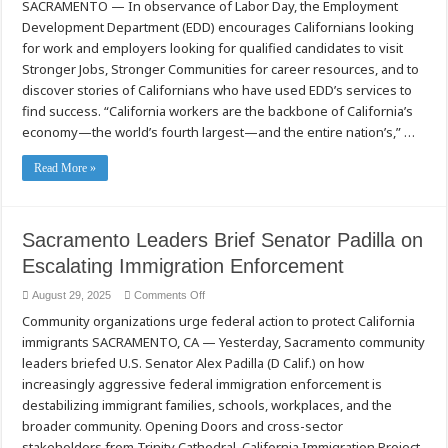
SACRAMENTO — In observance of Labor Day, the Employment
California
Workers
Development Department (EDD) encourages Californians looking
this
Labor
for work and employers looking for qualified candidates to visit
Day
—
Stronger Jobs, Stronger Communities for career resources, and to
EDD
discover stories of Californians who have used EDD’s services to
Highlights
Workforce
find success. “California workers are the backbone of California’s
Resources
and
economy—the world’s fourth largest—and the entire nation’s,” …
Successes
Read More »
Sacramento Leaders Brief Senator Padilla on
Escalating Immigration Enforcement
on
August 29, 2025
Comments Off
Sacramento
Community organizations urge federal action to protect California
Leaders
Brief
immigrants SACRAMENTO, CA — Yesterday, Sacramento community
Senator
Padilla
leaders briefed U.S. Senator Alex Padilla (D Calif.) on how
on
Escalating
increasingly aggressive federal immigration enforcement is
Immigration
destabilizing immigrant families, schools, workplaces, and the
Enforcement
broader community. Opening Doors and cross-sector
stakeholders from Trinity Cathedral, California Immigration Project,