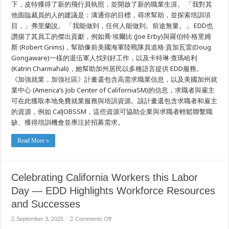
例
下，皮特獲得了新的飛行員執照，並開啟了新的職業生涯。 「我對其
他面臨裁員的人的建議是：溝通你的目標，尋求幫助，並探索培訓項
目，」弗里蘭說。 「我能做到，任何人能做到。前途無量。」 EDD也
讚揚了其員工的傑出貢獻，例如喬·埃爾比 (Joe Erby)與羅伯特·格里姆
斯 (Robert Grims)，幫助像前美國海軍陸戰隊員道格·貢加瓦雷(Doug
Gongaware)一樣的退伍軍人找到好工作，以及卡特琳·查瑪哈利
(Katrin Charmahali)，她幫助加州居民以多種語言提供 EDD服務。
《加強就業，加強社區》計畫還包含高需求職業信息，以及美國加州就
業中心 (America’s Job Center of CaliforniaSM)的信息，求職者與雇主
可在此獲取本地免費就業服務與培訓資源。該計畫還包含求職者和雇主
的資源，例如 CalJOBSSM，這些資源可協助企業與求職者輕鬆聯繫職
缺、獲得培訓機會並專注於招募需求。
Read More »
Celebrating California Workers this Labor
Day — EDD Highlights Workforce Resources
and Successes
on
September 3, 2025
Comments Off
Celebrating