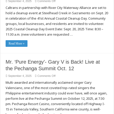
on
September 4, 2025
Comments Off
Local
Caltrans in partnership with River City Waterway Alliance are set to
Volunteers
Needed
hold a cleanup event at Steelhead Creek in Sacramento on Sept. 20
for
Celebration
in celebration of the 41st Annual Coastal Cleanup Day. Community
of
41st
groups, local businesses, and residents are invited to volunteer.
Annual
2025 Coastal Cleanup Day Event Date: Sept. 20, 2025 Time: 8:30 –
California
Coastal
11:30 a.m. (new volunteers are requested …
Cleanup
Day
at
Read More »
Steelhead
Creek
in
Sacramento
Mr. ‘Pure Energy’- Gary V is Back! Live at
the Pechanga Summit Oct. 12
on
September 4, 2025
Comments Off
Mr.
Multi-awarded and internationally acclaimed singer Gary
‘Pure
Energy’-
Valenciano, one of the most coveted top-rated singers the
Gary
V
Philippine entertainment industry could ever have, will once again,
is
Back!
perform live at the Pechanga Summit on October 12, 2025, at 7:30
Live
pm. Pechanga Resort Casino, conveniently located off Highway I-
at
the
15 in Temecula Valley, Southern California wine county, is well-
Pechanga
Summit