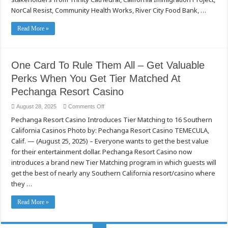
NorCal Resist, Community Health Works, River City Food Bank, …
Read More »
One Card To Rule Them All – Get Valuable
Perks When You Get Tier Matched At
Pechanga Resort Casino
on
August 28, 2025
Comments Off
One
Pechanga Resort Casino Introduces Tier Matching to 16 Southern
Card
To
California Casinos Photo by: Pechanga Resort Casino TEMECULA,
Rule
Them
Calif. — (August 25, 2025) – Everyone wants to get the best value
All
–
for their entertainment dollar. Pechanga Resort Casino now
Get
introduces a brand new Tier Matching program in which guests will
Valuable
Perks
get the best of nearly any Southern California resort/casino where
When
You
they …
Get
Tier
Matched
Read More »
At
Pechanga
Resort
Casino