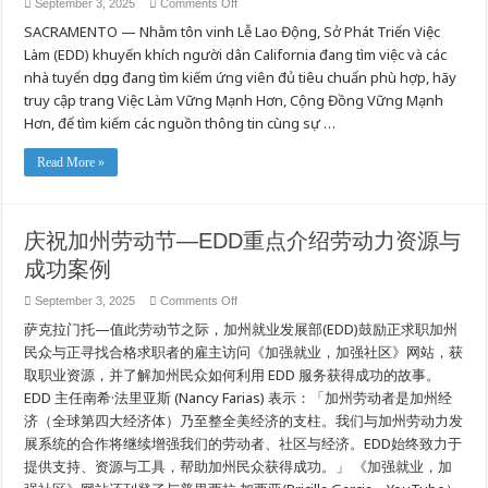
자
on
September 3, 2025
Comments Off
Tôn
원
SACRAMENTO — Nhằm tôn vinh Lễ Lao Động, Sở Phát Triển Việc
Vinh
및
Người
Làm (EDD) khuyến khích người dân California đang tìm việc và các
성
Lao
과
Động
nhà tuyển dụng đang tìm kiếm ứng viên đủ tiêu chuẩn phù hợp, hãy
California
조
Nhân
truy cập trang Việc Làm Vững Mạnh Hơn, Cộng Đồng Vững Mạnh
명
Dịp
Hơn, để tìm kiếm các nguồn thông tin cùng sự …
Lễ
Lao
Động
Này
Read More »
—
EDD
Tôn
Vinh
Lực
庆祝加州劳动节—EDD重点介绍劳动力资源与
Lượng
Lao
成功案例
Động
Nguồn
Thông
on
September 3, 2025
Comments Off
Tin
庆
Cùng
萨克拉门托—值此劳动节之际，加州就业发展部(EDD)鼓励正求职加州
Sự
祝
Trợ
加
民众与正寻找合格求职者的雇主访问《加强就业，加强社区》网站，获
Giúp
州
và
取职业资源，并了解加州民众如何利用 EDD 服务获得成功的故事。
劳
Thành
EDD 主任南希·法里亚斯 (Nancy Farias) 表示：「加州劳动者是加州经
Tựu
动
节
济（全球第四大经济体）乃至整全美经济的支柱。我们与加州劳动力发
—
展系统的合作将继续增强我们的劳动者、社区与经济。EDD始终致力于
EDD
重
提供支持、资源与工具，帮助加州民众获得成功。」 《加强就业，加
点
介