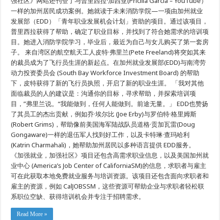
强社区》网站还刊登了与普里西拉·加西亚(Pricilla Garcia – YouTube）
绍
一样的加州居民成功案例。她就读于未来消防学院—一项由加州就业
劳
发展部（EDD）「青年职业发展机会计划」资助的项目。通过该项目，
动
力
普里西拉获得了帮助，确定了职业目标，并找到了符合她需求的培训项
资
目。她进入​​消防学院学习，毕业后，最近为自己与女儿购买了第一套房
源
子。 来自湾区的航空航天工人皮特·弗里兰(Pete Freeland)将突如其来
与
成
的裁员成为了飞行员生涯的新起点。在加州就业发展部(EDD)与南湾劳
功
动力投资委员会 (South Bay Workforce Investment Board) 的帮助
案
例
下，皮特获得了新的飞行员执照，开启了新的职业生涯。 「我对其他
面临裁员的人的建议是：沟通你的目标，寻求帮助，并探索培训项
目，”弗里兰说。“我能做到，任何人能做到。前途无量。」 EDD也赞扬
了其员工的杰出贡献，例如乔·埃尔比 (Joe Erby)与罗伯特·格里姆斯
(Robert Grims)，帮助像前美国海军陆战队员道格·贡加瓦雷(Doug
Gongaware)一样的退伍军人找到好工作，以及卡特琳·查玛哈利
(Katrin Charmahali)，她帮助加州居民以多种语言提供 EDD服务。
《加强就业，加强社区》项目还包含高需求职业信息，以及美国加州就
业中心 (America’s Job Center of CaliforniaSM)的信息，求职者与雇主
可在此获取本地免费就业服务与培训资源。该项目还包含面向求职者和
雇主的资源，例如 CalJOBSSM，这些资源可帮助企业与求职者轻松联
系职位空缺、获得培训机会并专注于招聘需求。
Read More »