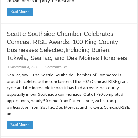
known for hosting only the best and …
Oct.
12
Read More »
Seattle Southside Chamber Celebrates
Comcast RISE Awards: 100 King County
Businesses Selected,Including Burien,
Tukwila, SeaTac, and Des Moines Honorees
on
September 3, 2025
Comments Off
Seattle
SeaTac, WA – The Seattle Southside Chamber of Commerce is
Southside
Chamber
proud to celebrate the conclusion of the 2025 Comcast RISE grant
Celebrates
Comcast
cycle and the incredible impact it has had across King County.
RISE
Awards:
especially in our Southside communities. Out of 780 completed
100
applications, nearly 50 came from Burien alone, with strong
King
County
participation from SeaTac, Des Moines, and Tukwila. Comcast RISE.
Businesses
Selected,Including
an …
Burien,
Tukwila,
SeaTac,
Read More »
and
Des
Moines
Honorees