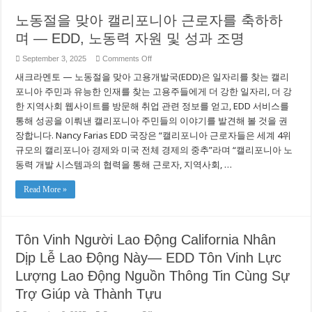
노동절을 맞아 캘리포니아 근로자를 축하하
며 — EDD, 노동력 자원 및 성과 조명
on
September 3, 2025
Comments Off
노
새크라멘토 — 노동절을 맞아 고용개발국(EDD)은 일자리를 찾는 캘리
동
절
포니아 주민과 유능한 인재를 찾는 고용주들에게 더 강한 일자리, 더 강
을
한 지역사회 웹사이트를 방문해 취업 관련 정보를 얻고, EDD 서비스를
맞
통해 성공을 이뤄낸 캘리포니아 주민들의 이야기를 발견해 볼 것을 권
아
캘
장합니다. Nancy Farias EDD 국장은 “캘리포니아 근로자들은 세계 4위
리
규모의 캘리포니아 경제와 미국 전체 경제의 중추”라며 “캘리포니아 노
포
니
동력 개발 시스템과의 협력을 통해 근로자, 지역사회, …
아
근
Read More »
로
자
를
축
하
Tôn Vinh Người Lao Động California Nhân
하
Dịp Lễ Lao Động Này— EDD Tôn Vinh Lực
며
—
Lượng Lao Động Nguồn Thông Tin Cùng Sự
EDD,
노
Trợ Giúp và Thành Tựu
동
력