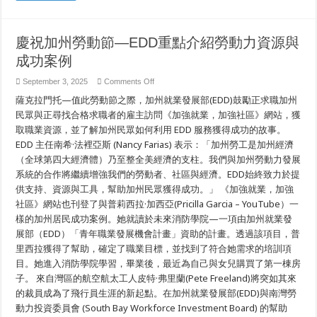
慶祝加州勞動節—EDD重點介紹勞動力資源與
成功案例
on
September 3, 2025
Comments Off
慶
薩克拉門托—值此勞動節之際，加州就業發展部(EDD)鼓勵正求職加州
祝
加
民眾與正尋找合格求職者的雇主訪問《加強就業，加強社區》網站，獲
州
取職業資源，並了解加州民眾如何利用 EDD 服務獲得成功的故事。
勞
EDD 主任南希·法裡亞斯 (Nancy Farias) 表示：「加州勞工是加州經濟
動
節
（全球第四大經濟體）乃至整全美經濟的支柱。我們與加州勞動力發展
—
系統的合作將繼續增強我們的勞動者、社區與經濟。EDD始終致力於提
EDD
重
供支持、資源與工具，幫助加州民眾獲得成功。」 《加強就業，加強
點
社區》網站也刊登了與普莉西拉·加西亞(Pricilla Garcia – YouTube）一
介
紹
樣的加州居民成功案例。她就讀於未來消防學院—一項由加州就業發
勞
展部（EDD）「青年職業發展機會計畫」資助的計畫。透過該項目，普
動
力
里西拉獲得了幫助，確定了職業目標，並找到了符合她需求的培訓項
資
目。她進入消防學院學習，畢業後，最近為自己與女兒購買了第一棟房
源
子。 來自灣區的航空航太工人皮特·弗里蘭(Pete Freeland)將突如其來
與
成
的裁員成為了飛行員生涯的新起點。在加州就業發展部(EDD)與南灣勞
功
動力投資委員會 (South Bay Workforce Investment Board) 的幫助
案