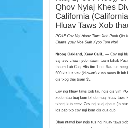
Qhov Nyiaj Khes D
California (Californ
Hluav Taws Xob tha
PG&E Cov Nqi Hluav Taws Xob Poob Qis N
Chaws yuav Nce Siab Xyoo Tom Ntej
Nroog Oakland, Xeev Calif.
. — Cov nqi hl
vaj tsev chaw nyob ntawm tuam txhab Paci
thaum Lub Cuaj Hlis tim 1 no. Rau tus neeg
500 kis lus vav (kilowatt) xuab moos ib lub h
qis txog thaj tsam $5.
Cov nqi hluav taws xob tau nqis qis vim PG
xeeb ntau tuaj kom txhob muaj hluav taws
txheej kub ceev. Cov nqi xuaj qhaus (ib n
los pab txo cov nqi kom qis dua qub.
Dhau ntawd kev nqis tus nqi hluav taws xo