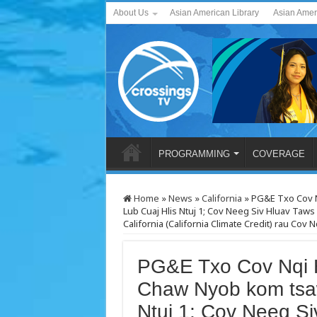
About Us
Asian American Library
Asian Amer
PROGRAMMING
COVERAGE
Home
»
News
»
California
»
PG&E Txo Cov N
Lub Cuaj Hlis Ntuj 1; Cov Neeg Siv Hluav Ta
California (California Climate Credit) rau Cov
PG&E Txo Cov Nqi H
Chaw Nyob kom tsaw
Ntuj 1; Cov Neeg Si