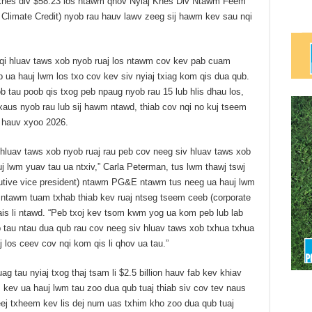
j khes div $58.23 los ntawm qhov Nyiaj Khes Div Ntawm Feem
 Climate Credit) nyob rau hauv lawv zeeg sij hawm kev sau nqi
i hluav taws xob nyob ruaj los ntawm cov kev pab cuam
b ua hauj lwm los txo cov kev siv nyiaj txiag kom qis dua qub.
b tau poob qis txog peb npaug nyob rau 15 lub hlis dhau los,
xaus nyob rau lub sij hawm ntawd, thiab cov nqi no kuj tseem
v hauv xyoo 2026.
hluav taws xob nyob ruaj rau peb cov neeg siv hluav taws xob
j lwm yuav tau ua ntxiv,” Carla Peterman, tus lwm thawj tswj
utive vice president) ntawm PG&E ntawm tus neeg ua hauj lwm
ntawm tuam txhab thiab kev ruaj ntseg tseem ceeb (corporate
u hais li ntawd. “Peb txoj kev tsom kwm yog ua kom peb lub lab
b tau ntau dua qub rau cov neeg siv hluav taws xob txhua txhua
los ceev cov nqi kom qis li qhov ua tau.”
 tau nyiaj txog thaj tsam li $2.5 billion hauv fab kev khiav
 kev ua hauj lwm tau zoo dua qub tuaj thiab siv cov tev naus
heej txheem kev lis dej num uas txhim kho zoo dua qub tuaj