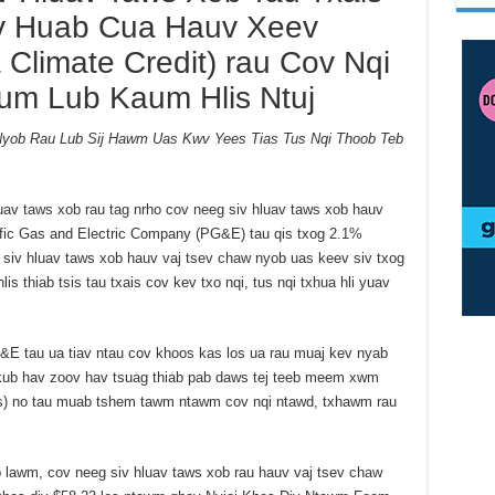
iv Huab Cua Hauv Xeev
ia Climate Credit) rau Cov Nqi
um Lub Kaum Hlis Ntuj
yob Rau Lub Sij Hawm Uas Kwv Yees Tias Tus Nqi Thoob Teb
uav taws xob rau tag nrho cov neeg siv hluav taws xob hauv
fic Gas and Electric Company (PG&E) tau qis txog 2.1%
 siv hluav taws xob hauv vaj tsev chaw nyob uas keev siv txog
lis thiab tsis tau txais cov kev txo nqi, tus nqi txhua hli yuav
&E tau ua tiav ntau cov khoos kas los ua rau muaj kev nyab
 kub hav zoov hav tsuag thiab pab daws tej teeb meem xwm
tus) no tau muab tshem tawm ntawm cov nqi ntawd, txhawm rau
b lawm, cov neeg siv hluav taws xob rau hauv vaj tsev chaw