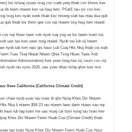
ones) los tshuaj xyuas txog cov cuab yeej thiab cov khoos kas
 ua tib feem ntawm kev ua hauj lwm. PG&E tau siv cov kev
tsig txog kev nyab xeeb thiab kev ntseeg siab tau ntau dua qub
ua qub thiab los them qee cov nqi ntawm txoj hauj lwm ntawd.
cov nqi hluav taws xob nyob ruaj yog ua los tawm tsam tus
 xob uas tau kwv yees tseg ntawd. Nyob rau lub sij hawm
w nyob tab tom nqis qis hauv Lub Cuaj Hlis Ntuj thiab cia siab
, Feem Tuav Tswj Ntaub Ntawv Qhia Txog Hluav Taws Xob
ormation Administration) kws yees tseg tias
tej zaum cov nqi
siab
nyob rau xyoo 2026, uas yuav dhau tshaj qhov kev nce
 Xeev California (California Climate Credit)
tsev chaw nyob yuav tau txais ib qho Nyiaj Khes Div Ntawm
lis Ntuj li ntawm $58.23 rau ntawm lawv daim ntawv sau nqi.
ob hauv lub lag luam me uas muaj cai tsim nyog tau txais kev
Nyiaj Khes Div Ntawm Feem Huab Cua (Climate Credit) thiab.
yuav tau txais
Nyiaj Khes Div Ntawm Feem Huab Cua Hauv