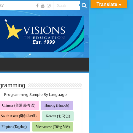
Translate »
acy
gramming
Programming Sample By Language
Chinese (普通话/粤语)
Hmong (Hmoob)
South Asian (हिंदी/ਪੰਜਾਬੀ)
Korean (한국인)
Filipino (Tagalog)
Vietnamese (Tiếng Việt)