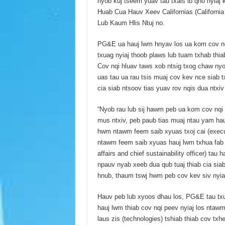
nyob kuj tseem yuav tau txais ib qho nyia
Huab Cua Hauv Xeev Californias (California
Lub Kaum Hlis Ntuj no.
PG&E ua hauj lwm hnyav los ua kom cov nq
txuag nyiaj thoob plaws lub tuam txhab thia
Cov nqi hluav taws xob ntsig txog chaw nyo
uas tau ua rau tsis muaj cov kev nce siab t
cia siab ntsoov tias yuav rov nqis dua ntxi
“Nyob rau lub sij hawm peb ua kom cov nqi 
mus ntxiv, peb paub tias muaj ntau yam hau
hwm ntawm feem saib xyuas txoj cai (exec
ntawm feem saib xyuas hauj lwm txhua fab 
affairs and chief sustainability officer) ta
npauv nyab xeeb dua qub tuaj thiab cia sia
hnub, thaum tswj hwm peb cov kev siv nyiaj 
Hauv peb lub xyoos dhau los, PG&E tau txuag
hauj lwm thiab cov nqi peev nyiaj los ntawm
laus zis (technologies) tshiab thiab cov tx