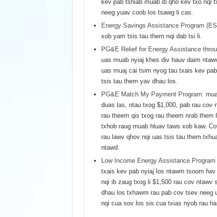
kev pab tshiab muab ib qho kev txo nqi t
neeg yuav coob los tsawg li cas.
Energy Savings Assistance Program (ES
xob yam tsis tau them nqi dab tsi li.
PG&E Relief for Energy Assistance thr
uas muab nyiaj khes div hauv daim ntawv
uas muaj cai tsim nyog tau txais kev pa
tsis tau them yav dhau los.
PG&E Match My Payment Program
: mua
duas las, ntau txog $1,000, pab rau cov 
rau theem qis txog rau theem nrab them 
txhob raug muab hluav taws xob kaw. Co
rau lawv qhov nqi uas tsis tau them txhua
ntawd.
Low Income Energy Assistance Program
txais kev pab nyiaj los ntawm tsoom fw
nqi ib zaug txog li $1,500 rau cov ntawv
dhau los txhawm rau pab cov tsev neeg u
nqi cua sov los sis cua txias nyob rau hau