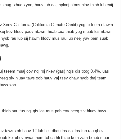
 zaug txhua xyoo, hauv lub caij nplooj ntoos hlav thiab lub caij
eev California (California Climate Credit) yog ib feem ntawm
txoj kev hloov pauv ntawm huab cua thiab yog muab los ntawm
nyob rau lub sij hawm hloov mus rau lub neej yav pem suab
sawg.
j
uj tseem muaj cov nqi roj nkev (gas) nqis qis txog 0.4%, uas
 neeg siv hluav taws xob hauv vaj tsev chaw nyob thaj tsam li
 taws xob.
thiab sau tus nqi qis los mus pab cov neeg siv hluav taws
v taws xob hauv 12 lub hlis dhau los coj los tso rau qhov
paub koj qhov nyiaj them txhua hli thiab kom zam txhob muaj