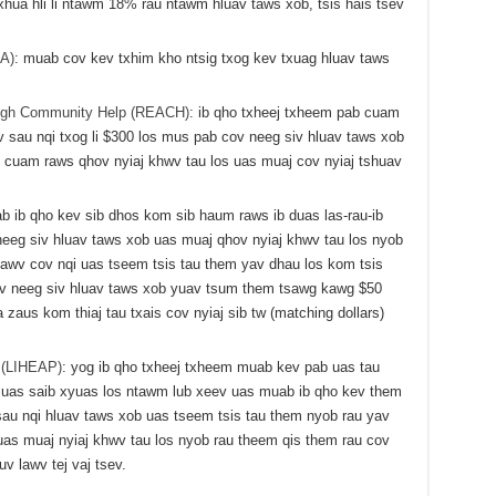
xhua hli li ntawm 18% rau ntawm hluav taws xob, tsis hais tsev
A)
: muab cov kev txhim kho ntsig txog kev txuag hluav taws
ough Community Help (REACH)
: ib qho txheej txheem pab cuam
 sau nqi txog li $300 los mus pab cov neeg siv hluav taws xob
b cuam raws qhov nyiaj khwv tau los uas muaj cov nyiaj tshuav
b ib qho kev sib dhos kom sib haum raws ib duas las-rau-ib
neeg siv hluav taws xob uas muaj qhov nyiaj khwv tau los nyob
lawv cov nqi uas tseem tsis tau them yav dhau los kom tsis
v neeg siv hluav taws xob yuav tsum them tsawg kawg $50
 zaus kom thiaj tau txais cov nyiaj sib tw (matching dollars)
 (LIHEAP)
: yog ib qho txheej txheem muab kev pab uas tau
v uas saib xyuas los ntawm lub xeev uas muab ib qho kev them
 sau nqi hluav taws xob uas tseem tsis tau them nyob rau yav
as muaj nyiaj khwv tau los nyob rau theem qis them rau cov
v lawv tej vaj tsev.