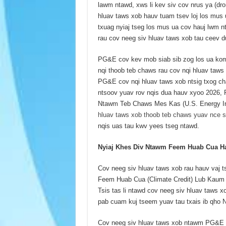
lawm ntawd, xws li kev siv cov nrus ya (dr
hluav taws xob hauv tuam tsev loj los mus
txuag nyiaj tseg los mus ua cov hauj lwm n
rau cov neeg siv hluav taws xob tau ceev d
PG&E cov kev mob siab sib zog los ua kom 
nqi thoob teb chaws rau cov nqi hluav taws
PG&E cov nqi hluav taws xob ntsig txog cha
ntsoov yuav rov nqis dua hauv xyoo 2026
Ntawm Teb Chaws Mes Kas (U.S. Energy Inf
hluav taws xob thoob teb chaws yuav nce 
nqis uas tau kwv yees tseg ntawd.
Nyiaj Khes Div Ntawm Feem Huab Cua Hauv
Cov neeg siv hluav taws xob rau hauv vaj 
Feem Huab Cua (Climate Credit) Lub Kaum H
Tsis tas li ntawd cov neeg siv hluav taws x
pab cuam kuj tseem yuav tau txais ib qho 
Cov neeg siv hluav taws xob ntawm PG&E 