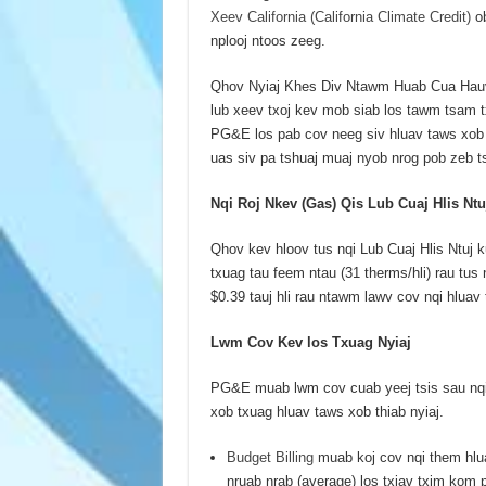
Xeev California (California Climate Credit)
ob
nplooj ntoos zeeg.
Qhov Nyiaj Khes Div Ntawm Huab Cua Hauv X
lub xeev txoj kev mob siab los tawm tsam 
PG&E los pab cov neeg siv hluav taws xob 
uas siv pa tshuaj muaj nyob nrog pob zeb t
Nqi Roj Nkev (Gas) Qis Lub Cuaj Hlis Ntu
Qhov kev hloov tus nqi Lub Cuaj Hlis Ntuj k
txuag tau feem ntau (31 therms/hli) rau tus
$0.39 tauj hli rau ntawm lawv cov nqi hluav
Lwm Cov Kev los Txuag Nyiaj
PG&E muab lwm cov cuab yeej tsis sau nqi 
xob txuag hluav taws xob thiab nyiaj.
Budget Billing
muab koj cov nqi them hlua
nruab nrab (average) los txiav txim kom 