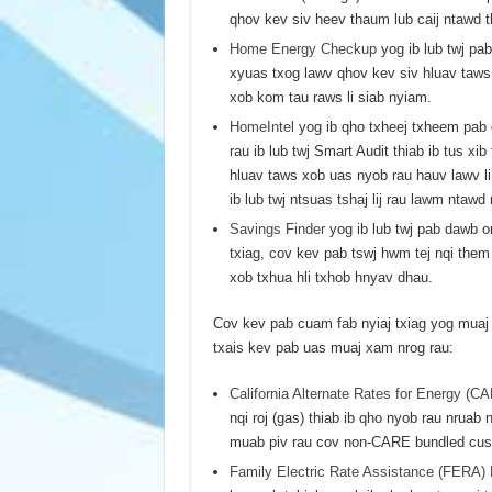
qhov kev siv heev thaum lub caij ntawd t
Home Energy Checkup
yog ib lub twj pa
xyuas txog lawv qhov kev siv hluav taws
xob kom tau raws li siab nyiam.
HomeIntel
yog ib qho txheej txheem pab
rau ib lub twj Smart Audit thiab ib tus x
hluav taws xob uas nyob rau hauv lawv li 
ib lub twj ntsuas tshaj lij rau lawm ntaw
Savings Finder
yog ib lub twj pab dawb o
txiag, cov kev pab tswj hwm tej nqi the
xob txhua hli txhob hnyav dhau.
Cov kev pab cuam fab nyiaj txiag yog muaj 
txais kev pab uas muaj xam nrog rau:
California Alternate Rates for Energy (
nqi roj (gas) thiab ib qho nyob rau nruab
muab piv rau cov non-CARE bundled cus
Family Electric Rate Assistance (FERA)