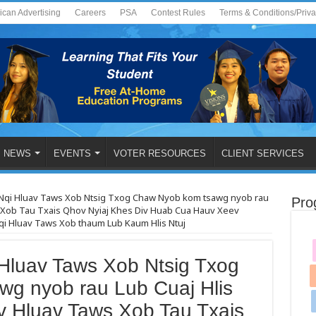
ican Advertising
Careers
PSA
Contest Rules
Terms & Conditions/Priv
NEWS
EVENTS
VOTER RESOURCES
CLIENT SERVICES
qi Hluav Taws Xob Ntsig Txog Chaw Nyob kom tsawg nyob rau
Pro
ws Xob Tau Txais Qhov Nyiaj Khes Div Huab Cua Hauv Xeev
 Nqi Hluav Taws Xob thaum Lub Kaum Hlis Ntuj
luav Taws Xob Ntsig Txog
g nyob rau Lub Cuaj Hlis
v Hluav Taws Xob Tau Txais