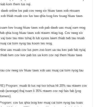
hiab kom them tus nqi.
b dawb online los pab cov neeg siv hluav taws xob ntsuam
 xob thiab muab cov lus taw qhia txog kev txuag hluav taws
 cuam kev txuag hluav taws xob pab dawb uas muaj xam nrog
ib fwb qhia txog hluav taws xob ntawm ntiag tug. Cov neeg siv
vaj tsev tau ntev tshaj ib lub xyoos lawm thiab twb tau nruab
d muaj cai tsim nyog tau koom tes nrog.
nline uas muab cov lus pom zoo kom ua rau kev pab fab nyiaj
m thiab lwm cov kev pab los ua kom cov nqi them hluav taws
rau cov neeg siv hluav taws xob uas muaj cai tsim nyog tau
CARE) Program
: muab ib tus nqi txo txhua hli 20% rau ntawm cov
 nrab (average) thaj tsam li 35% ntawm cov nqi fais fab (yog
tomers).
 Program
: cov lus qhia txog kev muaj cai tsim nyog tau txais